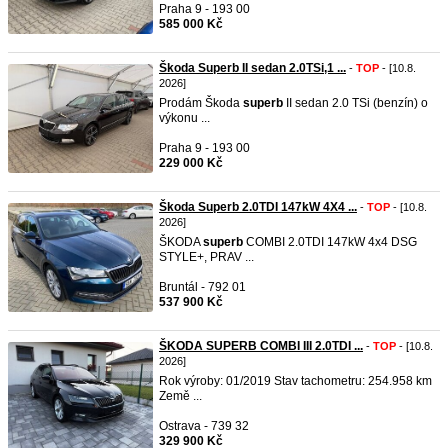
Praha 9 - 193 00
585 000 Kč
Škoda Superb II sedan 2.0TSi,1 ...
-
TOP
- [10.8.
2026]
Prodám Škoda
superb
II sedan 2.0 TSi (benzín) o
výkonu ...
Praha 9 - 193 00
229 000 Kč
Škoda Superb 2.0TDI 147kW 4X4 ...
-
TOP
- [10.8.
2026]
ŠKODA
superb
COMBI 2.0TDI 147kW 4x4 DSG
STYLE+, PRAV ...
Bruntál - 792 01
537 900 Kč
ŠKODA SUPERB COMBI III 2.0TDI ...
-
TOP
- [10.8.
2026]
Rok výroby: 01/2019 Stav tachometru: 254.958 km
Země ...
Ostrava - 739 32
329 900 Kč