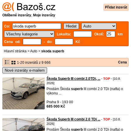
Přidat inzerát
Oblíbené inzeráty
,
Moje inzeráty
Co:
Lokalita:
Okolí:
km
Cena od:
- do:
Kč
Hlavní stránka
>
Auto
>
skoda superb
Cena
1-20 inzerátů z 9 666
Nové inzeráty e-mailem
Škoda Superb III combi 2.0TDi, ...
-
TOP
- [10.8.
2026]
Prodám Škoda
superb
III combi 2.0 TDi (nafta) o
výkonu ...
Praha 9 - 193 00
685 000 Kč
Škoda Superb III combi 2.0 TDi ...
-
TOP
- [10.8.
2026]
Prodám Škoda
superb
III combi 2.0 TDi (nafta) o