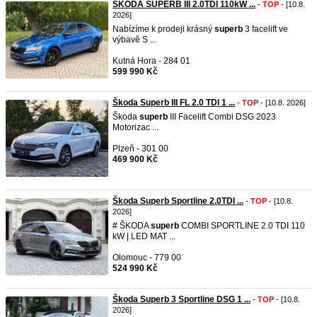
ŠKODA SUPERB III 2.0TDI 110kW ...
-
TOP
- [10.8.
2026]
Nabízíme k prodeji krásný
superb
3 facelift ve
výbavě S ...
Kutná Hora - 284 01
599 990 Kč
Škoda Superb III FL 2.0 TDI 1 ...
-
TOP
- [10.8. 2026]
Škoda
superb
III Facelift Combi DSG 2023
Motorizac ...
Plzeň - 301 00
469 900 Kč
Škoda Superb Sportline 2.0TDI ...
-
TOP
- [10.8.
2026]
# ŠKODA
superb
COMBI SPORTLINE 2.0 TDI 110
kW | LED MAT ...
Olomouc - 779 00
524 990 Kč
Škoda Superb 3 Sportline DSG 1 ...
-
TOP
- [10.8.
2026]