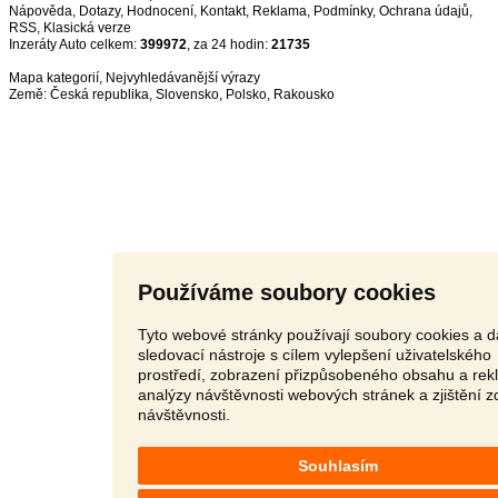
Nápověda
,
Dotazy
,
Hodnocení
,
Kontakt
,
Reklama
,
Podmínky
,
Ochrana údajů
,
RSS
,
Inzeráty Auto celkem:
399972
, za 24 hodin:
21735
Mapa kategorií
,
Nejvyhledávanější výrazy
Země:
Česká republika
,
Slovensko
,
Polsko
,
Rakousko
Používáme soubory cookies
Tyto webové stránky používají soubory cookies a d
sledovací nástroje s cílem vylepšení uživatelského
prostředí, zobrazení přizpůsobeného obsahu a rek
analýzy návštěvnosti webových stránek a zjištění z
návštěvnosti.
Souhlasím