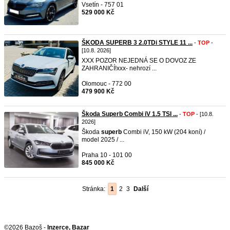
Vsetín - 757 01
529 000 Kč
ŠKODA SUPERB 3 2.0TDi STYLE 11 ...
-
TOP
-
[10.8. 2026]
XXX POZOR NEJEDNÁ SE O DOVOZ ZE
ZAHRANIČÍ!xxx- nehrozí ...
Olomouc - 772 00
479 900 Kč
Škoda Superb Combi iV 1.5 TSI ...
-
TOP
- [10.8.
2026]
Škoda
superb
Combi iV, 150 kW (204 koní) /
model 2025 / ...
Praha 10 - 101 00
845 000 Kč
Stránka:
1
2
3
Další
©2026 Bazoš -
Inzerce, Bazar