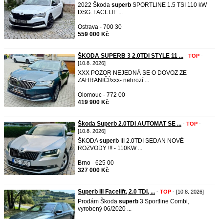
2022 Škoda
superb
SPORTLINE 1.5 TSI 110 kW
DSG. FACELIF ...
Ostrava - 700 30
559 000 Kč
ŠKODA SUPERB 3 2.0TDi STYLE 11 ...
-
TOP
-
[10.8. 2026]
XXX POZOR NEJEDNÁ SE O DOVOZ ZE
ZAHRANIČÍ!xxx- nehrozí ...
Olomouc - 772 00
419 900 Kč
Škoda Superb 2.0TDI AUTOMAT SE ...
-
TOP
-
[10.8. 2026]
ŠKODA
superb
III 2.0TDI SEDAN NOVÉ
ROZVODY !!! ​- 110KW ...
Brno - 625 00
327 000 Kč
Superb III Facelift, 2.0 TDI, ...
-
TOP
- [10.8. 2026]
Prodám Škoda
superb
3 Sportline Combi,
vyrobený 06/2020 ...