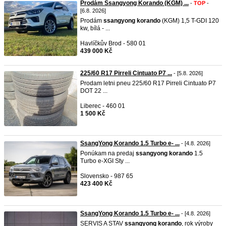
Prodám Ssangyong Korando (KGM) ...
-
TOP
-
[6.8. 2026]
Prodám
ssangyong
korando
(KGM) 1,5 T-GDI 120
kw, bílá - ...
Havlíčkův Brod - 580 01
439 000 Kč
225/60 R17 Pirreli Cintuato P7 ...
- [5.8. 2026]
Prodam letni pneu 225/60 R17 Pirreli Cintuato P7
DOT 22 ...
Liberec - 460 01
1 500 Kč
SsangYong Korando 1.5 Turbo e- ...
- [4.8. 2026]
Ponúkam na predaj
ssangyong
korando
1.5
Turbo e-XGI Sty ...
Slovensko - 987 65
423 400 Kč
SsangYong Korando 1.5 Turbo e- ...
- [4.8. 2026]
SERVIS A STAV
ssangyong
korando
, rok výroby