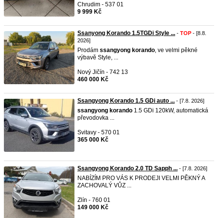
Chrudim - 537 01
9 999 Kč
Ssanyong Korando 1.5TGDi Style ...
-
TOP
- [8.8.
2026]
Prodám
ssangyong
korando
, ve velmi pěkné
výbavě Style, ...
Nový Jičín - 742 13
460 000 Kč
Ssangyong Korando 1.5 GDi auto ...
- [7.8. 2026]
ssangyong
korando
1.5 GDi 120kW, automatická
převodovka ...
Svitavy - 570 01
365 000 Kč
Ssangyong Korando 2.0 TD Sapph ...
- [7.8. 2026]
NABÍZÍM PRO VÁS K PRODEJI VELMI PĚKNÝ A
ZACHOVALÝ VŮZ ...
Zlín - 760 01
149 000 Kč