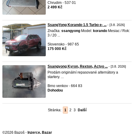
Chrudim - 537 01
2 499 Kč
SsangYong Korando 1.5 Turbo e- ...
- [3.8. 2026]
Značka:
ssangyong
Model:
korando
Mesiac / Rok:
3 / 20 ...
Slovensko - 987 65
175 000 Kč
Ssangyong Kyron, Rexton, Actyo ...
- [3.8. 2026]
Prodám originální repasované alternátory a
startery. ...
Brno venkov - 664 83
Dohodou
Stránka:
1
2
3
Další
©2026 Bazoš -
Inzerce, Bazar