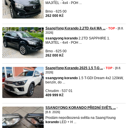
MAJITEL - 4x4 - POH ...
Brno - 625 00
262 000 Kč
SsangYong Korando 2.2TD 4x4 MA ...
-
TOP
- [8.8.
2026]
ssangyong
korando
2.2TD SAPPHIRE 1.
MAJITEL - 4x4 - POH ...
Brno - 625 00
262 000 Kč
SsangYong Korando 2025 1.5 T-G ...
-
TOP
- [8.8.
2026]
ssangyong
korando
1.5 T-GDI Dream 4x2 120kW,
benzín, do ...
Chrudim - 537 01
409 999 Kč
SSANGYONG KORANDO PŘEDNÍ SVĚTL ...
-
[8.8. 2026]
Prodám nepoškozená světla na SaangYoung
korando
LED + H ...