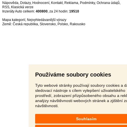
Nápověda
,
Dotazy
,
Hodnocení
,
Kontakt
,
Reklama
,
Podmínky
,
Ochrana údajů
,
RSS
,
Inzeráty Auto celkem:
400800
, za 24 hodin:
19510
Mapa kategorií
,
Nejvyhledávanější výrazy
Země:
Česká republika
,
Slovensko
,
Polsko
,
Rakousko
Používáme soubory cookies
Tyto webové stránky používají soubory cookies a d
sledovací nástroje s cílem vylepšení uživatelského
prostředí, zobrazení přizpůsobeného obsahu a rek
analýzy návštěvnosti webových stránek a zjištění z
návštěvnosti.
Souhlasím