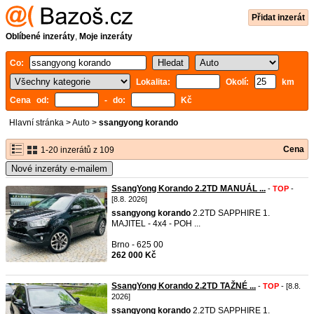
Přidat inzerát
Oblíbené inzeráty
,
Moje inzeráty
Co:
Lokalita:
Okolí:
km
Cena od:
- do:
Kč
Hlavní stránka
>
Auto
>
ssangyong korando
Cena
1-20 inzerátů z 109
Nové inzeráty e-mailem
SsangYong Korando 2.2TD MANUÁL ...
-
TOP
-
[8.8. 2026]
ssangyong
korando
2.2TD SAPPHIRE 1.
MAJITEL - 4x4 - POH ...
Brno - 625 00
262 000 Kč
SsangYong Korando 2.2TD TAŽNÉ ...
-
TOP
- [8.8.
2026]
ssangyong
korando
2.2TD SAPPHIRE 1.