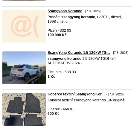
Ssangyong Korando
- [7.8. 2026]
Prodám
ssangyong
korando
, r.v.2011, diesel,
1998 cm3, p ...
Plzeň - 332 03
100 000 Kč
SsangYong Korando 1.5 120kW TG ...
- [7.8. 2026]
ssangyong
korando
1.5 120kW TGDI 4x4
AUTOMAT RV-2024 - ...
Chrudim - 538 03
1 Kč
Koberce textilní SsangYong Kor ...
- [7.8. 2026]
Koberce textilní ssangyong korando 19- originál
Liberec - 460 01
600 Kč