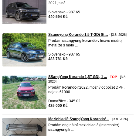
2021, s ná ...
Slovensko - 987 65
440 594 Kč
Ssangyong Korando 1.5 T-GDi St ...
- [3.8. 2026]
Predám
ssangyong
korando
v tmavo modrej
metalíze s moto ...
Slovensko - 987 65
483 781 Kč
SSangYong Korando 1,5T-GDI, 1 ...
-
TOP
- [3.8.
2026]
Prodám
korando
,r.2022, možný odpočet DPH,
najeto 61000 ...
Domažlice - 345 02
425 000 Kč
Mezichladič SsangYong Korando/ ...
- [3.8. 2026]
Prodám originální mezichladič (intercooler)
ssangyong
k ...