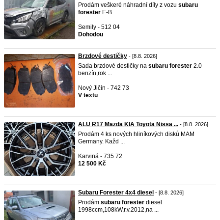
Prodám veškeré náhradní díly z vozu
subaru
forester
E-B ...
Semily - 512 04
Dohodou
Brzdové destičky
- [8.8. 2026]
Sada brzdové destičky na
subaru
forester
2.0
benzín,rok ...
Nový Jičín - 742 73
V textu
ALU R17 Mazda KIA Toyota Nissa ...
- [8.8. 2026]
Prodám 4 ks nových hliníkových disků MAM
Germany. Každ ...
Karviná - 735 72
12 500 Kč
Subaru Forester 4x4 diesel
- [8.8. 2026]
Prodám
subaru
forester
diesel
1998ccm,108kW,r.v.2012,na ...