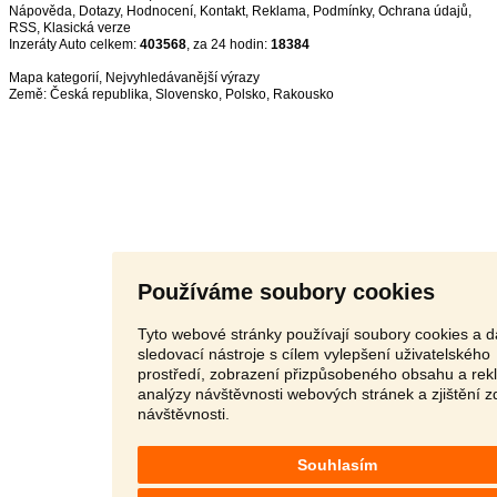
Nápověda
,
Dotazy
,
Hodnocení
,
Kontakt
,
Reklama
,
Podmínky
,
Ochrana údajů
,
RSS
,
Inzeráty Auto celkem:
403568
, za 24 hodin:
18384
Mapa kategorií
,
Nejvyhledávanější výrazy
Země:
Česká republika
,
Slovensko
,
Polsko
,
Rakousko
Používáme soubory cookies
Tyto webové stránky používají soubory cookies a d
sledovací nástroje s cílem vylepšení uživatelského
prostředí, zobrazení přizpůsobeného obsahu a rek
analýzy návštěvnosti webových stránek a zjištění z
návštěvnosti.
Souhlasím