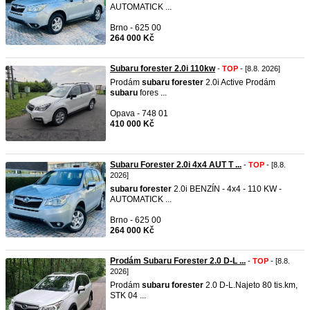
AUTOMATICK ...
Brno - 625 00
264 000 Kč
Subaru forester 2.0i 110kw
-
TOP
- [8.8. 2026]
Prodám
subaru
forester
2.0i Active Prodám
subaru
fores ...
Opava - 748 01
410 000 Kč
Subaru Forester 2.0i 4x4 AUT T ...
-
TOP
- [8.8.
2026]
subaru
forester
2.0i BENZÍN - 4x4 - 110 KW -
AUTOMATICK ...
Brno - 625 00
264 000 Kč
Prodám Subaru Forester 2.0 D-L ...
-
TOP
- [8.8.
2026]
Prodám
subaru
forester
2.0 D-L.Najeto 80 tis.km,
STK 04 ...