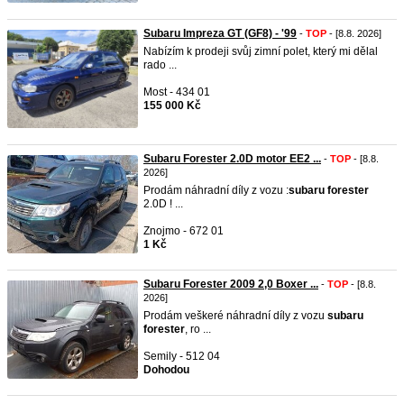
Subaru Impreza GT (GF8) - '99
-
TOP
- [8.8. 2026]
Nabízím k prodeji svůj zimní polet, který mi dělal
rado ...
Most - 434 01
155 000 Kč
Subaru Forester 2.0D motor EE2 ...
-
TOP
- [8.8.
2026]
Prodám náhradní díly z vozu :
subaru
forester
2.0D ! ...
Znojmo - 672 01
1 Kč
Subaru Forester 2009 2,0 Boxer ...
-
TOP
- [8.8.
2026]
Prodám veškeré náhradní díly z vozu
subaru
forester
, ro ...
Semily - 512 04
Dohodou