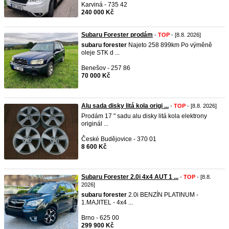
Karviná - 735 42
240 000 Kč
Subaru Forester prodám
-
TOP
- [8.8. 2026]
subaru
forester
Najeto 258 899km Po výměně
oleje STK d ...
Benešov - 257 86
70 000 Kč
Alu sada disky litá kola origi ...
-
TOP
- [8.8. 2026]
Prodám 17 " sadu alu disky litá kola elektrony
originál ...
České Budějovice - 370 01
8 600 Kč
Subaru Forester 2.0i 4x4 AUT 1 ...
-
TOP
- [8.8.
2026]
subaru
forester
2.0i BENZÍN PLATINUM -
1.MAJITEL - 4x4 ...
Brno - 625 00
299 900 Kč