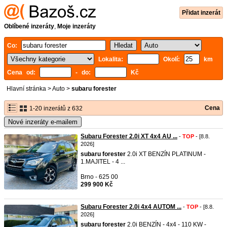
Přidat inzerát
Oblíbené inzeráty
,
Moje inzeráty
Co:
Lokalita:
Okolí:
km
Cena od:
- do:
Kč
Hlavní stránka
>
Auto
>
subaru forester
Cena
1-20 inzerátů z 632
Nové inzeráty e-mailem
Subaru Forester 2.0i XT 4x4 AU ...
-
TOP
- [8.8.
2026]
subaru
forester
2.0i XT BENZÍN PLATINUM -
1.MAJITEL - 4 ...
Brno - 625 00
299 900 Kč
Subaru Forester 2.0i 4x4 AUTOM ...
-
TOP
- [8.8.
2026]
subaru
forester
2.0i BENZÍN - 4x4 - 110 KW -