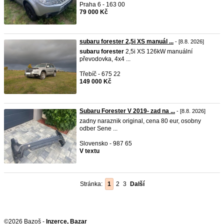
Praha 6 - 163 00
79 000 Kč
subaru forester 2,5i XS manuál ...
- [8.8. 2026]
subaru
forester
2,5i XS 126kW manuální
převodovka, 4x4 ...
Třebíč - 675 22
149 000 Kč
Subaru Forester V 2019- zad na ...
- [8.8. 2026]
zadny naraznik original, cena 80 eur, osobny
odber Sene ...
Slovensko - 987 65
V textu
Stránka:
1
2
3
Další
©2026 Bazoš -
Inzerce, Bazar