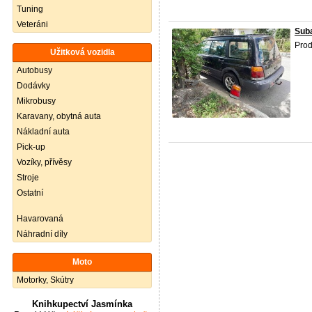
Tuning
Veteráni
Suba
Pro
Užitková vozidla
Autobusy
Dodávky
Mikrobusy
Karavany, obytná auta
Nákladní auta
Pick-up
Vozíky, přívěsy
Stroje
Ostatní
Havarovaná
Náhradní díly
Moto
Motorky, Skútry
Knihkupectví Jasmínka