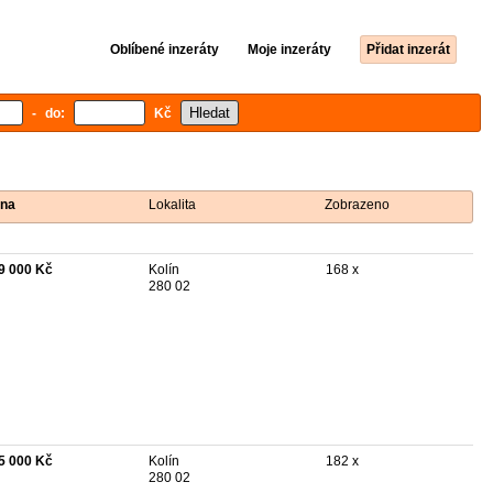
Oblíbené inzeráty
Moje inzeráty
Přidat inzerát
- do:
Kč
na
Lokalita
Zobrazeno
9 000 Kč
Kolín
168 x
280 02
5 000 Kč
Kolín
182 x
280 02