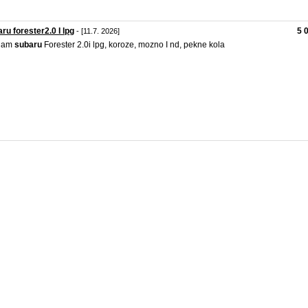
ru forester2.0 I lpg
5 
- [11.7. 2026]
dam
subaru
Forester 2.0i lpg, koroze, mozno I nd, pekne kola