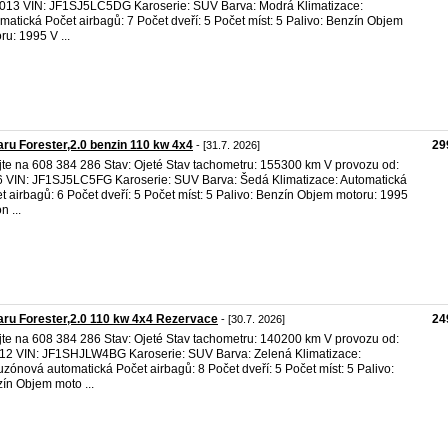
013 VIN: JF1SJ5LC5DG Karoserie: SUV Barva: Modrá Klimatizace:
matická Počet airbagů: 7 Počet dveří: 5 Počet míst: 5 Palivo: Benzín Objem
ru: 1995 V ...
ru Forester,2.0 benzin 110 kw 4x4
29
- [31.7. 2026]
jte na 608 384 286 Stav: Ojeté Stav tachometru: 155300 km V provozu od:
 VIN: JF1SJ5LC5FG Karoserie: SUV Barva: Šedá Klimatizace: Automatická
t airbagů: 6 Počet dveří: 5 Počet míst: 5 Palivo: Benzín Objem motoru: 1995
n ...
ru Forester,2.0 110 kw 4x4 Rezervace
24
- [30.7. 2026]
jte na 608 384 286 Stav: Ojeté Stav tachometru: 140200 km V provozu od:
12 VIN: JF1SHJLW4BG Karoserie: SUV Barva: Zelená Klimatizace:
zónová automatická Počet airbagů: 8 Počet dveří: 5 Počet míst: 5 Palivo:
ín Objem moto ...