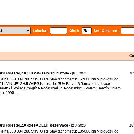
Lokalita:
Okolí:
km Cena od:
Ce
ru Forester,2.0 110 kw - servisní historie
20
- [6.8. 2026]
jte na 608 384 286 Stav: Ojeté Stav tachometru: 152000 km V provozu od:
011 VIN: JF1SHJLW4BG Karoserie: SUV Barva: Stříbrná Klimatizace:
matická Počet airbagů: 6 Počet dveří: 5 Počet míst: 5 Palivo: Benzín Objem
ru: 1995 ...
ru Forester,2.0 4x4 FACELIT Rezervace
28
- [2.8. 2026]
jte na 608 384 286 Stav: Ojeté Stav tachometru: 135000 km V provozu od: