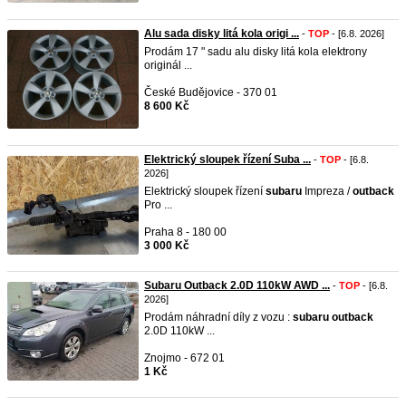
Alu sada disky litá kola origi ...
-
TOP
- [6.8. 2026]
Prodám 17 " sadu alu disky litá kola elektrony
originál ...
České Budějovice - 370 01
8 600 Kč
Elektrický sloupek řízení Suba ...
-
TOP
- [6.8.
2026]
Elektrický sloupek řízení
subaru
Impreza /
outback
Pro ...
Praha 8 - 180 00
3 000 Kč
Subaru Outback 2.0D 110kW AWD ...
-
TOP
- [6.8.
2026]
Prodám náhradní díly z vozu :
subaru
outback
2.0D 110kW ...
Znojmo - 672 01
1 Kč