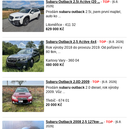
Subaru Outback 2.5i Active (20 ...
-
TOP
- [6.8.
2026]
Prodám
subaru
outback
2.5i, jsem první majitel,
auto ko ...
Litoměřice - 411 32
829 000 Kč
Subaru Outback 2,5 Active 4x4
-
TOP
- [6.8. 2026]
Rok výroby 2018 do provozu 2019. Od pořízení v
80 tkm, ...
Karlovy Vary - 360 04
480 000 Kč
Subaru Outback 2.0D 2009
-
TOP
- [6.8. 2026]
Prodám
subaru
outback
2.0 diesel, rok výroby
2009. Vůz ...
Třebíč - 674 01
20 000 Kč
Subaru Outback 2008 2,5 127kw- ...
-
TOP
- [6.8.
2026]