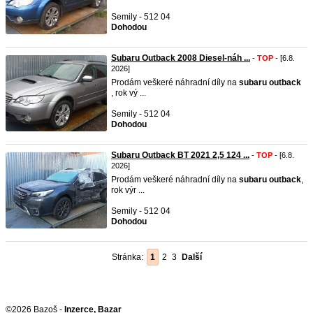
Semily - 512 04
Dohodou
Subaru Outback 2008 Diesel-náh ...
-
TOP
- [6.8.
2026]
Prodám veškeré náhradní díly na
subaru
outback
, rok vý ...
Semily - 512 04
Dohodou
Subaru Outback BT 2021 2,5 124 ...
-
TOP
- [6.8.
2026]
Prodám veškeré náhradní díly na
subaru
outback
,
rok výr ...
Semily - 512 04
Dohodou
Stránka:
1
2
3
Další
©2026 Bazoš -
Inzerce, Bazar