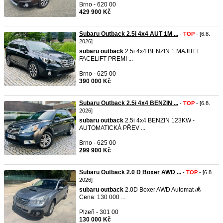
Brno - 620 00
429 900 Kč
Subaru Outback 2.5i 4x4 AUT 1M ...
-
TOP
- [6.8.
2026]
subaru
outback
2.5i 4x4 BENZIN 1.MAJITEL
FACELIFT PREMI ...
Brno - 625 00
390 000 Kč
Subaru Outback 2.5i 4x4 BENZIN ...
-
TOP
- [6.8.
2026]
subaru
outback
2.5i 4x4 BENZIN 123KW -
AUTOMATICKÁ PŘEV ...
Brno - 625 00
299 900 Kč
Subaru Outback 2.0 D Boxer AWD ...
-
TOP
- [6.8.
2026]
subaru
outback
2.0D Boxer AWD Automat 💰
Cena: 130 000 ...
Plzeň - 301 00
130 000 Kč