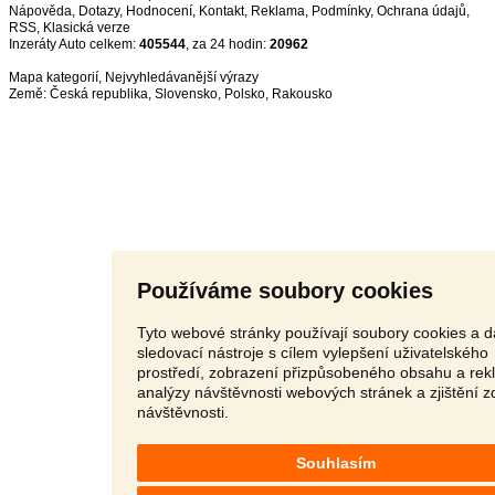
Nápověda
,
Dotazy
,
Hodnocení
,
Kontakt
,
Reklama
,
Podmínky
,
Ochrana údajů
,
RSS
,
Inzeráty Auto celkem:
405544
, za 24 hodin:
20962
Mapa kategorií
,
Nejvyhledávanější výrazy
Země:
Česká republika
,
Slovensko
,
Polsko
,
Rakousko
Používáme soubory cookies
Tyto webové stránky používají soubory cookies a d
sledovací nástroje s cílem vylepšení uživatelského
prostředí, zobrazení přizpůsobeného obsahu a rek
analýzy návštěvnosti webových stránek a zjištění z
návštěvnosti.
Souhlasím