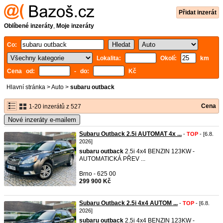
Přidat inzerát
Oblíbené inzeráty
,
Moje inzeráty
Co:
Lokalita:
Okolí:
km
Cena od:
- do:
Kč
Hlavní stránka
>
Auto
>
subaru outback
Cena
1-20 inzerátů z 527
Nové inzeráty e-mailem
Subaru Outback 2.5i AUTOMAT 4x ...
-
TOP
- [6.8.
2026]
subaru
outback
2.5i 4x4 BENZIN 123KW -
AUTOMATICKÁ PŘEV ...
Brno - 625 00
299 900 Kč
Subaru Outback 2.5i 4x4 AUTOM ...
-
TOP
- [6.8.
2026]
subaru
outback
2.5i 4x4 BENZIN 123KW -