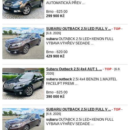
AUTOMATICKÁ PŘEV ...
Brno - 625 00
299 900 Kč
SUBARU OUTBACK 2.5i LED FULL V ...
-
TOP
-
[6.8. 2026]
subaru
OUTABCK 2.5i LED+XENON FULL
VÝBAVA VÝHŘEV SEDADE ...
Brno - 620 00
429 900 Kč
Subaru Outback 2.5i 4x4 AUT 1. ...
-
TOP
- [6.8.
2026]
subaru
outback
2.5i 4x4 BENZIN 1.MAJITEL
FACELIFT PREMI ...
Brno - 625 00
390 000 Kč
SUBARU OUTBACK 2.5i LED FULL V ...
-
TOP
-
[6.8. 2026]
subaru
OUTABCK 2.5i LED+XENON FULL
VÝBAVA VÝHŘEV SEDADE ...