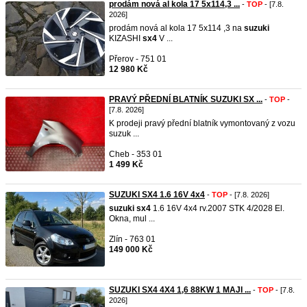
prodám nová al kola 17 5x114,3 ...
-
TOP
- [7.8.
2026]
prodám nová al kola 17 5x114 ,3 na
suzuki
KIZASHI
sx4
V ...
Přerov - 751 01
12 980 Kč
PRAVÝ PŘEDNÍ BLATNÍK SUZUKI SX ...
-
TOP
-
[7.8. 2026]
K prodeji pravý přední blatník vymontovaný z vozu
suzuk ...
Cheb - 353 01
1 499 Kč
SUZUKI SX4 1.6 16V 4x4
-
TOP
- [7.8. 2026]
suzuki
sx4
1.6 16V 4x4 rv.2007 STK 4/2028 El.
Okna, mul ...
Zlín - 763 01
149 000 Kč
SUZUKI SX4 4X4 1,6 88KW 1 MAJI ...
-
TOP
- [7.8.
2026]