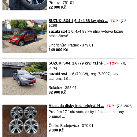
Přerov - 751 01
22 000 Kč
SUZUKI SX4 1,6i 4x4 88 kw plná ...
-
TOP
- [7.8.
2026]
suzuki
sx4
1,6i 4x4 88 kw plná výbava tažné
bezkličkové ...
Jindřichův Hradec - 379 01
149 000 Kč
SUZUKI SX4, 1.6 (79 kW), tažné ...
-
TOP
- [7.8.
2026]
suzuki
sx4
, 1.6 (79 kW), reg. 7/2007, stav
tachom.: 18 ...
Sokolov - 358 01
82 900 Kč
Alu sada disky kola originál H ...
-
TOP
- [7.8. 2026]
Prodám 17 " alu sadu disky litá kola elektrony
originál ...
České Budějovice - 370 01
9 000 Kč