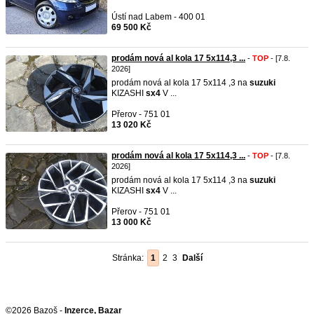
Ústí nad Labem - 400 01
69 500 Kč
prodám nová al kola 17 5x114,3 ...
-
TOP
- [7.8.
2026]
prodám nová al kola 17 5x114 ,3 na
suzuki
KIZASHI
sx4
V ...
Přerov - 751 01
13 020 Kč
prodám nová al kola 17 5x114,3 ...
-
TOP
- [7.8.
2026]
prodám nová al kola 17 5x114 ,3 na
suzuki
KIZASHI
sx4
V ...
Přerov - 751 01
13 000 Kč
Stránka:
1
2
3
Další
©2026 Bazoš -
Inzerce, Bazar