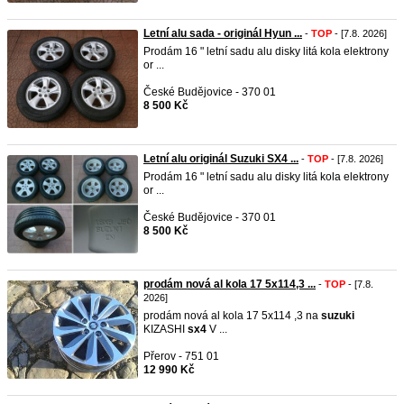
Letní alu sada - originál Hyun ...
-
TOP
- [7.8. 2026]
Prodám 16 " letní sadu alu disky litá kola elektrony
or ...
České Budějovice - 370 01
8 500 Kč
Letní alu originál Suzuki SX4 ...
-
TOP
- [7.8. 2026]
Prodám 16 " letní sadu alu disky litá kola elektrony
or ...
České Budějovice - 370 01
8 500 Kč
prodám nová al kola 17 5x114,3 ...
-
TOP
- [7.8.
2026]
prodám nová al kola 17 5x114 ,3 na
suzuki
KIZASHI
sx4
V ...
Přerov - 751 01
12 990 Kč