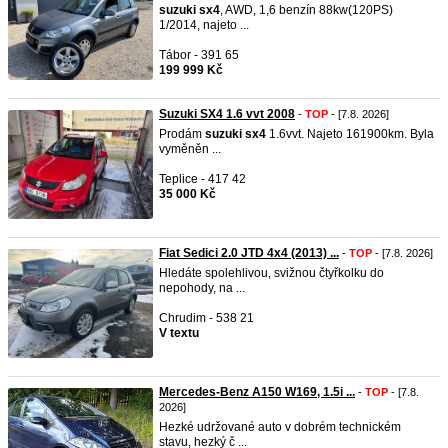
suzuki
sx4
, AWD, 1,6 benzín 88kw(120PS)
1/2014, najeto ...
Tábor - 391 65
199 999 Kč
Suzuki SX4 1.6 vvt 2008
-
TOP
- [7.8. 2026]
Prodám
suzuki
sx4
1.6vvt. Najeto 161900km. Byla
vyměněn ...
Teplice - 417 42
35 000 Kč
Fiat Sedici 2.0 JTD 4x4 (2013) ...
-
TOP
- [7.8. 2026]
Hledáte spolehlivou, svižnou čtyřkolku do
nepohody, na ...
Chrudim - 538 21
V textu
Mercedes-Benz A150 W169, 1.5i ...
-
TOP
- [7.8.
2026]
Hezké udržované auto v dobrém technickém
stavu, hezký č ...