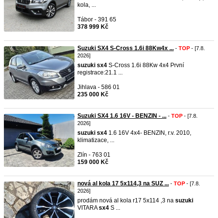
kola, ...
Tábor - 391 65
378 999 Kč
Suzuki SX4 S-Cross 1.6i 88Kw4x ...
-
TOP
- [7.8.
2026]
suzuki
sx4
S-Cross 1.6i 88Kw 4x4 První
registrace:21.1 ...
Jihlava - 586 01
235 000 Kč
Suzuki SX4 1.6 16V - BENZIN - ...
-
TOP
- [7.8.
2026]
suzuki
sx4
1.6 16V 4x4- BENZIN, r.v. 2010,
klimatizace, ...
Zlín - 763 01
159 000 Kč
nová al kola 17 5x114,3 na SUZ ...
-
TOP
- [7.8.
2026]
prodám nová al kola r17 5x114 ,3 na
suzuki
VITARA
sx4
S ...