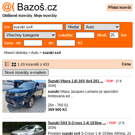
Přidat inzerát
Oblíbené inzeráty
,
Moje inzeráty
Co:
Lokalita:
Okolí:
km
Cena od:
- do:
Kč
Hlavní stránka
>
Auto
>
suzuki sx4
Cena
1-20 inzerátů z 433
Nové inzeráty e-mailem
Suzuki Vitara 1.6i 16V 4x4 201 ...
-
TOP
- [7.8.
2026]
suzuki
Vitara Jacques Lemans je speciální
limitovaná ed ...
Zlín - 760 01
369 900 Kč
Suzuki SX4 S-Cross 1,4i 103kw, ...
-
TOP
- [7.8.
2026]
Prodám
suzuki
sx4
S-Cross 1.4i 103kw, AllGrip, 2x