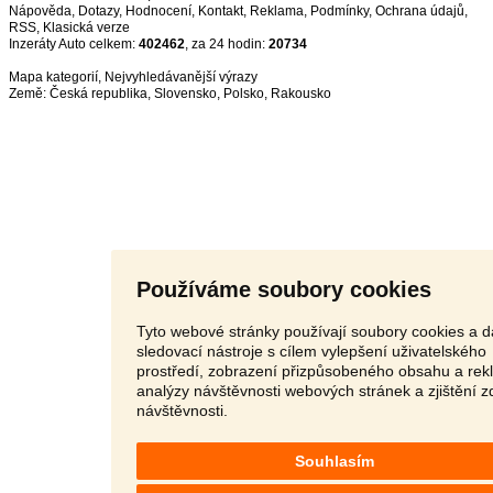
Nápověda
,
Dotazy
,
Hodnocení
,
Kontakt
,
Reklama
,
Podmínky
,
Ochrana údajů
,
RSS
,
Inzeráty Auto celkem:
402462
, za 24 hodin:
20734
Mapa kategorií
,
Nejvyhledávanější výrazy
Země:
Česká republika
,
Slovensko
,
Polsko
,
Rakousko
Používáme soubory cookies
Tyto webové stránky používají soubory cookies a d
sledovací nástroje s cílem vylepšení uživatelského
prostředí, zobrazení přizpůsobeného obsahu a rek
analýzy návštěvnosti webových stránek a zjištění z
návštěvnosti.
Souhlasím