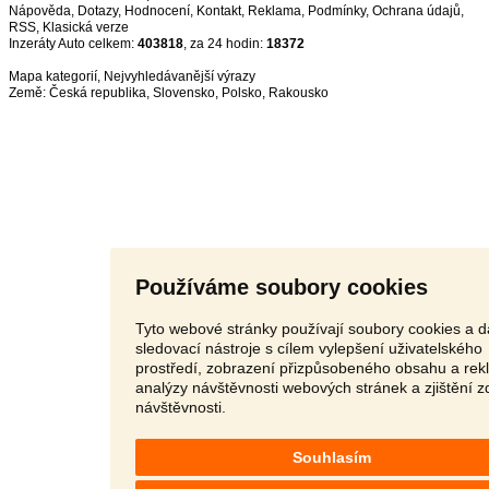
Nápověda
,
Dotazy
,
Hodnocení
,
Kontakt
,
Reklama
,
Podmínky
,
Ochrana údajů
,
RSS
,
Inzeráty Auto celkem:
403818
, za 24 hodin:
18372
Mapa kategorií
,
Nejvyhledávanější výrazy
Země:
Česká republika
,
Slovensko
,
Polsko
,
Rakousko
Používáme soubory cookies
Tyto webové stránky používají soubory cookies a d
sledovací nástroje s cílem vylepšení uživatelského
prostředí, zobrazení přizpůsobeného obsahu a rek
analýzy návštěvnosti webových stránek a zjištění z
návštěvnosti.
Souhlasím