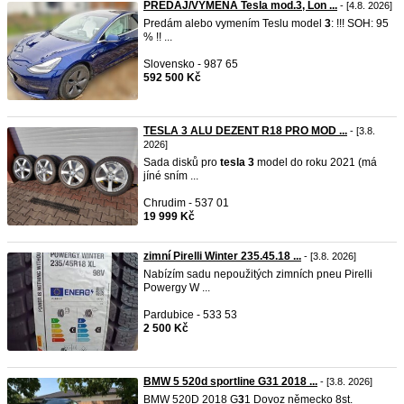
PREDAJ/VÝMENA Tesla mod.3, Lon ...
- [4.8. 2026]
Predám alebo vymením Teslu model
3
: !!! SOH: 95
% !! ...
Slovensko - 987 65
592 500 Kč
TESLA 3 ALU DEZENT R18 PRO MOD ...
- [3.8.
2026]
Sada disků pro
tesla
3
model do roku 2021 (má
jíné sním ...
Chrudim - 537 01
19 999 Kč
zimní Pirelli Winter 235.45.18 ...
- [3.8. 2026]
Nabízím sadu nepoužitých zimních pneu Pirelli
Powergy W ...
Pardubice - 533 53
2 500 Kč
BMW 5 520d sportline G31 2018 ...
- [3.8. 2026]
BMW 520D 2018 G
3
1 Dovoz německo 8st.