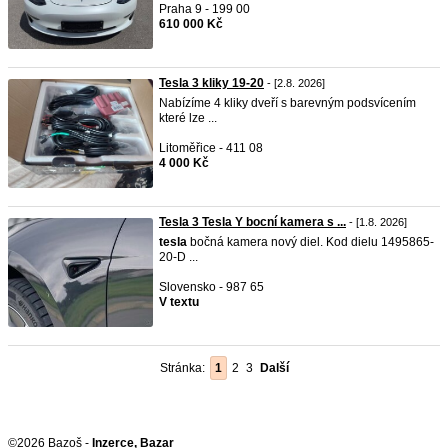
Praha 9 - 199 00
610 000 Kč
Tesla 3 kliky 19-20
- [2.8. 2026]
Nabízíme 4 kliky dveří s barevným podsvícením
které lze ...
Litoměřice - 411 08
4 000 Kč
Tesla 3 Tesla Y bocní kamera s ...
- [1.8. 2026]
tesla
bočná kamera nový diel. Kod dielu 1495865-
20-D ...
Slovensko - 987 65
V textu
Stránka:
1
2
3
Další
©2026 Bazoš -
Inzerce, Bazar