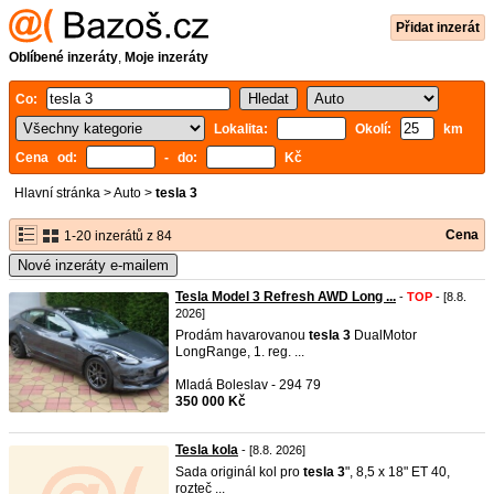
Přidat inzerát
Oblíbené inzeráty
,
Moje inzeráty
Co:
Lokalita:
Okolí:
km
Cena od:
- do:
Kč
Hlavní stránka
>
Auto
>
tesla 3
Cena
1-20 inzerátů z 84
Nové inzeráty e-mailem
Tesla Model 3 Refresh AWD Long ...
-
TOP
- [8.8.
2026]
Prodám havarovanou
tesla
3
DualMotor
LongRange, 1. reg. ...
Mladá Boleslav - 294 79
350 000 Kč
Tesla kola
- [8.8. 2026]
Sada originál kol pro
tesla
3
", 8,5 x 18" ET 40,
rozteč ...