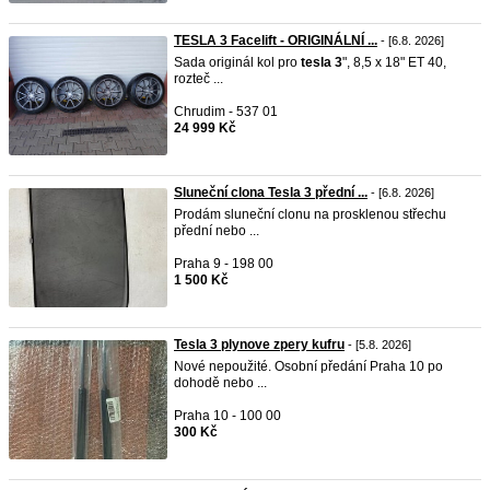
TESLA 3 Facelift - ORIGINÁLNÍ ...
- [6.8. 2026]
Sada originál kol pro
tesla
3
", 8,5 x 18" ET 40,
rozteč ...
Chrudim - 537 01
24 999 Kč
Sluneční clona Tesla 3 přední ...
- [6.8. 2026]
Prodám sluneční clonu na prosklenou střechu
přední nebo ...
Praha 9 - 198 00
1 500 Kč
Tesla 3 plynove zpery kufru
- [5.8. 2026]
Nové nepoužité. Osobní předání Praha 10 po
dohodě nebo ...
Praha 10 - 100 00
300 Kč