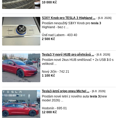
10 000 Kč
S3XY Knob pro TESLA 3 Highland ...
- [6.8. 2026]
Prodám nevyužitý S
3
XY Knob pro
tesla
3
Highland - bez c ...
Ústí nad Labem - 403 40
2 500 Kč
Tesla3,Y-nový HUB pro přehrává ...
- [6.8. 2026]
Prodám nové 2kus HUB směšovač + 2x USB
3
.0 s
velikostí ...
Nový Jičín - 742 21
1 100 Kč
Tesla3-letní origo pneu Michel ...
- [6.8. 2026]
Prodám nové letní z nového auta
tesla
3
(new
model 2026) ...
Hodonín - 695 01
12 000 Kč