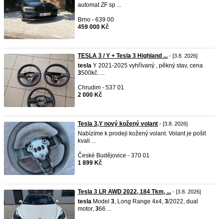
automat ZF sp ...
Brno - 639 00
459 000 Kč
TESLA 3 / Y + Tesla 3 Highland ...
- [3.8. 2026]
tesla
Y 2021-2025 vyhřívaný , pěkný stav, cena
3
500kč. ...
Chrudim - 537 01
2 000 Kč
Tesla 3,Y nový kožený volant
- [3.8. 2026]
Nabízíme k prodeji kožený volant. Volant je pošit
kvali ...
České Budějovice - 370 01
1 899 Kč
Tesla 3 LR AWD 2022, 184 Tkm, ...
- [3.8. 2026]
tesla
Model
3
, Long Range 4x4,
3
/2022, dual
motor,
3
66 ...