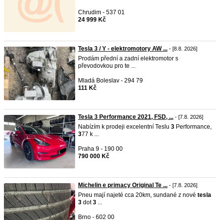
Chrudim - 537 01
24 999 Kč
Tesla 3 / Y - elektromotory AW ...
- [8.8. 2026]
Prodám přední a zadní elektromotor s
převodovkou pro te ...
Mladá Boleslav - 294 79
111 Kč
Tesla 3 Performance 2021, FSD, ...
- [7.8. 2026]
Nabízím k prodeji excelentní Teslu
3
Performance,
3
77 k ...
Praha 9 - 190 00
790 000 Kč
Michelin e primacy Original Te ...
- [7.8. 2026]
Pneu mají najeté cca 20km, sundané z nové
tesla
3
dot
3
...
Brno - 602 00