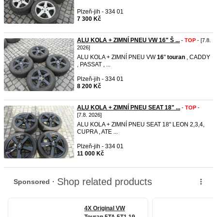
Plzeň-jih - 334 01
7 300 Kč
ALU KOLA + ZIMNÍ PNEU VW 16" Š ...
-
TOP
- [7.8.
2026]
ALU KOLA + ZIMNÍ PNEU VW
16
"
touran
, CADDY
, PASSAT , ...
Plzeň-jih - 334 01
8 200 Kč
ALU KOLA + ZIMNÍ PNEU SEAT 18" ...
-
TOP
-
[7.8. 2026]
ALU KOLA + ZIMNÍ PNEU SEAT 18" LEON 2,3,4,
CUPRA , ATE ...
Plzeň-jih - 334 01
11 000 Kč