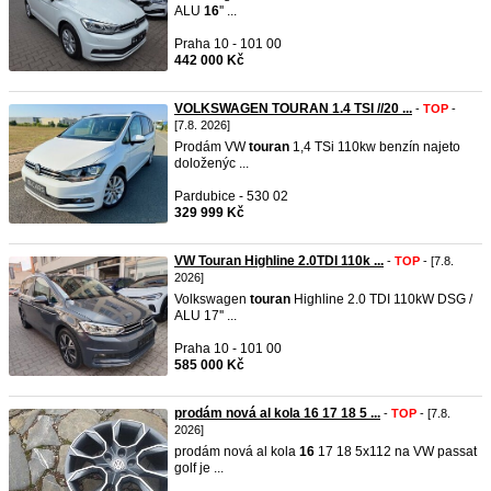
ALU
16
'' ...
Praha 10 - 101 00
442 000 Kč
VOLKSWAGEN TOURAN 1.4 TSI //20 ...
-
TOP
-
[7.8. 2026]
Prodám VW
touran
1,4 TSi 110kw benzín najeto
doloženýc ...
Pardubice - 530 02
329 999 Kč
VW Touran Highline 2.0TDI 110k ...
-
TOP
- [7.8.
2026]
Volkswagen
touran
Highline 2.0 TDI 110kW DSG /
ALU 17'' ...
Praha 10 - 101 00
585 000 Kč
prodám nová al kola 16 17 18 5 ...
-
TOP
- [7.8.
2026]
prodám nová al kola
16
17 18 5x112 na VW passat
golf je ...