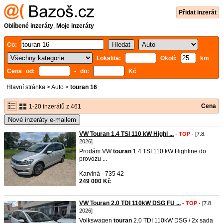
Přidat inzerát
Oblíbené inzeráty
,
Moje inzeráty
Co:
Lokalita:
Okolí:
km
Cena od:
- do:
Kč
Hlavní stránka
>
Auto
>
touran 16
Cena
1-20 inzerátů z 461
Nové inzeráty e-mailem
VW Touran 1.4 TSI 110 kW Highl ...
-
TOP
- [7.8.
2026]
Prodám VW
touran
1.4 TSI 110 kW Highline do
provozu ...
Karviná - 735 42
249 000 Kč
VW Touran 2.0 TDI 110kW DSG FU ...
-
TOP
- [7.8.
2026]
Volkswagen
touran
2.0 TDI 110kW DSG / 2x sada