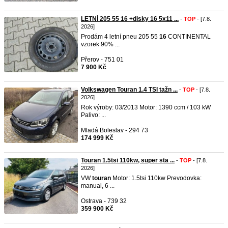
LETNÍ 205 55 16 +disky 16 5x11 ...
-
TOP
- [7.8.
2026]
Prodám 4 letní pneu 205 55
16
CONTINENTAL
vzorek 90% ...
Přerov - 751 01
7 900 Kč
Volkswagen Touran 1.4 TSI tažn ...
-
TOP
- [7.8.
2026]
Rok výroby: 03/2013 Motor: 1390 ccm / 103 kW
Palivo: ...
Mladá Boleslav - 294 73
174 999 Kč
Touran 1.5tsi 110kw, super sta ...
-
TOP
- [7.8.
2026]
VW
touran
Motor: 1.5tsi 110kw Prevodovka:
manual, 6 ...
Ostrava - 739 32
359 900 Kč