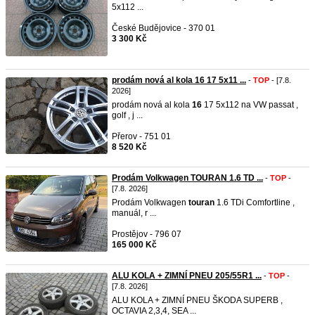
5x112 ...
České Budějovice - 370 01
3 300 Kč
prodám nová al kola 16 17 5x11 ...
-
TOP
- [7.8.
2026]
prodám nová al kola
16
17 5x112 na VW passat ,
golf , j ...
Přerov - 751 01
8 520 Kč
Prodám Volkwagen TOURAN 1.6 TD ...
-
TOP
-
[7.8. 2026]
Prodám Volkwagen
touran
1.6 TDi Comfortline ,
manuál, r ...
Prostějov - 796 07
165 000 Kč
ALU KOLA + ZIMNÍ PNEU 205/55R1 ...
-
TOP
-
[7.8. 2026]
ALU KOLA + ZIMNÍ PNEU ŠKODA SUPERB ,
OCTAVIA 2,3,4, SEA ...