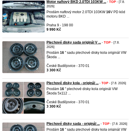
Motor naftový BKD 2.0TDI 103KW ...
-
TOP
- [7.8.
2026]
Prodám naftový motor 2.0TDI 103KW
16
V PD kód
motoru BKD ...
Praha 9 - 198 00
9 990 Kč
Plechové disky sada originál V ...
-
TOP
- [7.8.
2026]
Prodám
16
" sadu plechové disky kola originál VW
Škoda ...
České Budějovice - 370 01
3 300 Kč
Plechové disky kola - originál ...
-
TOP
- [7.8. 2026]
Prodám
16
" plechové disky kola originál VW
Škoda 5x112 ...
České Budějovice - 370 01
3 300 Kč
Plechové disky sada - originál ...
-
TOP
- [7.8. 2026]
Prodám
16
" sadu plechové disky kola originál VW