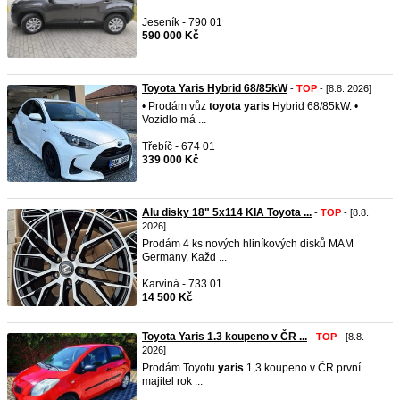
Jeseník - 790 01
590 000 Kč
Toyota Yaris Hybrid 68/85kW
-
TOP
- [8.8. 2026]
• Prodám vůz
toyota
yaris
Hybrid 68/85kW. •
Vozidlo má ...
Třebíč - 674 01
339 000 Kč
Alu disky 18" 5x114 KIA Toyota ...
-
TOP
- [8.8.
2026]
Prodám 4 ks nových hliníkových disků MAM
Germany. Každ ...
Karviná - 733 01
14 500 Kč
Toyota Yaris 1.3 koupeno v ČR ...
-
TOP
- [8.8.
2026]
Prodám Toyotu
yaris
1,3 koupeno v ČR první
majitel rok ...