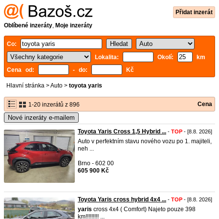
Přidat inzerát
Oblíbené inzeráty
,
Moje inzeráty
Co:
Lokalita:
Okolí:
km
Cena od:
- do:
Kč
Hlavní stránka
>
Auto
>
toyota yaris
Cena
1-20 inzerátů z 896
Nové inzeráty e-mailem
Toyota Yaris Cross 1,5 Hybrid ...
-
TOP
- [8.8. 2026]
Auto v perfektním stavu nového vozu po 1. majiteli,
neh ...
Brno - 602 00
605 900 Kč
Toyota Yaris cross hybrid 4x4 ...
-
TOP
- [8.8. 2026]
yaris
cross 4x4 ( Comfort) Najeto pouze 398
km!!!!!!!!! ...