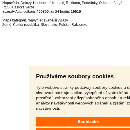
Nápověda
,
Dotazy
,
Hodnocení
,
Kontakt
,
Reklama
,
Podmínky
,
Ochrana údajů
,
RSS
,
Inzeráty Auto celkem:
400800
, za 24 hodin:
19510
Mapa kategorií
,
Nejvyhledávanější výrazy
Země:
Česká republika
,
Slovensko
,
Polsko
,
Rakousko
Používáme soubory cookies
Tyto webové stránky používají soubory cookies a d
sledovací nástroje s cílem vylepšení uživatelského
prostředí, zobrazení přizpůsobeného obsahu a rek
analýzy návštěvnosti webových stránek a zjištění z
návštěvnosti.
Souhlasím