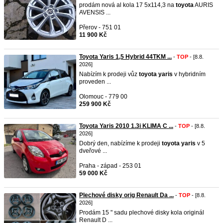
prodám nová al kola 17 5x114,3 na
toyota
AURIS
AVENSIS ...
Přerov - 751 01
11 900 Kč
Toyota Yaris 1,5 Hybrid 44TKM ...
-
TOP
- [8.8.
2026]
Nabízím k prodeji vůz
toyota
yaris
v hybridním
proveden ...
Olomouc - 779 00
259 900 Kč
Toyota Yaris 2010 1.3i KLIMA C ...
-
TOP
- [8.8.
2026]
Dobrý den, nabízíme k prodeji
toyota
yaris
v 5
dveřové ...
Praha - západ - 253 01
59 000 Kč
Plechové disky orig Renault Da ...
-
TOP
- [8.8.
2026]
Prodám 15 " sadu plechové disky kola originál
Renault D ...