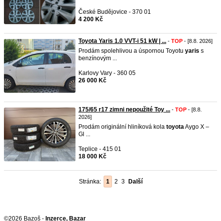
České Budějovice - 370 01
4 200 Kč
Toyota Yaris 1.0 VVT-i 51 kW | ...
-
TOP
- [8.8. 2026]
Prodám spolehlivou a úspornou Toyotu
yaris
s
benzínovým ...
Karlovy Vary - 360 05
26 000 Kč
175/65 r17 zimni nepoužité Toy ...
-
TOP
- [8.8.
2026]
Prodám originální hliníková kola
toyota
Aygo X –
Gl ...
Teplice - 415 01
18 000 Kč
Stránka:
1
2
3
Další
©2026 Bazoš -
Inzerce, Bazar