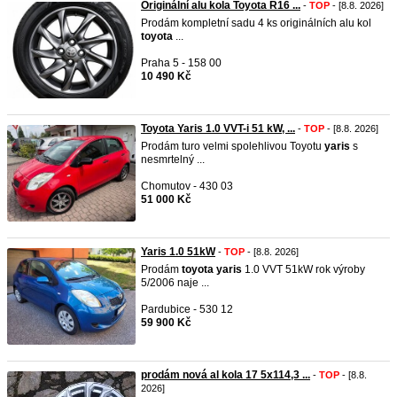
Originální alu kola Toyota R16 ...
-
TOP
- [8.8. 2026]
Prodám kompletní sadu 4 ks originálních alu kol
toyota
...
Praha 5 - 158 00
10 490 Kč
Toyota Yaris 1.0 VVT-i 51 kW, ...
-
TOP
- [8.8. 2026]
Prodám turo velmi spolehlivou Toyotu
yaris
s
nesmrtelný ...
Chomutov - 430 03
51 000 Kč
Yaris 1.0 51kW
-
TOP
- [8.8. 2026]
Prodám
toyota
yaris
1.0 VVT 51kW rok výroby
5/2006 naje ...
Pardubice - 530 12
59 900 Kč
prodám nová al kola 17 5x114,3 ...
-
TOP
- [8.8.
2026]