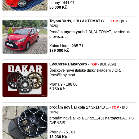
Louny - 441 01
55 000 Kč
Toyota Yaris, 1.3i / AUTOMAT Č ...
-
TOP
- [8.8.
2026]
Prodám
toyota
yaris
1.3i, AUTOMAT, uvedení do
provozu: ...
Kutná Hora - 285 71
189 000 Kč
EvoCorse DakarZero
-
TOP
- [8.8. 2026]
Špičkové nové italské disky skladem v ČR.
Prověřený mod ...
Praha 9 - 198 00
5 750 Kč
prodám nová al kola 17 5x114,3 ...
-
TOP
- [8.8.
2026]
prodám nová al kola 17 5x114 ,3 na
toyota
AURIS
AVENSIS ...
Přerov - 751 01
13 030 Kč