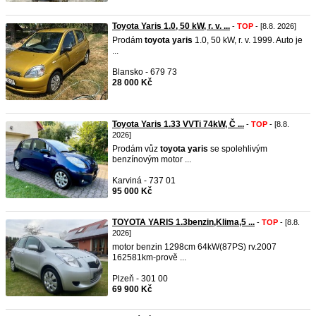
Toyota Yaris 1.0, 50 kW, r. v. ...
-
TOP
- [8.8. 2026]
Prodám
toyota
yaris
1.0, 50 kW, r. v. 1999. Auto je
...
Blansko - 679 73
28 000 Kč
Toyota Yaris 1.33 VVTi 74kW, Č ...
-
TOP
- [8.8.
2026]
Prodám vůz
toyota
yaris
se spolehlivým
benzínovým motor ...
Karviná - 737 01
95 000 Kč
TOYOTA YARIS 1.3benzin,Klima,5 ...
-
TOP
- [8.8.
2026]
motor benzin 1298cm 64kW(87PS) rv.2007
162581km-prově ...
Plzeň - 301 00
69 900 Kč