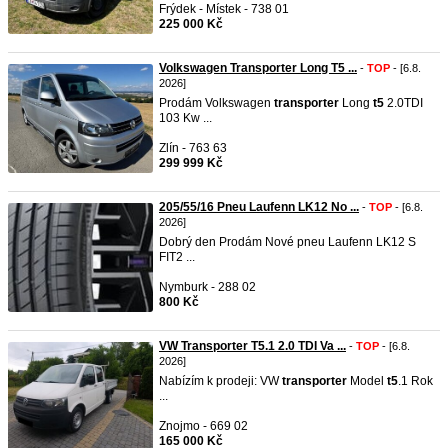
Frýdek - Místek - 738 01
225 000 Kč
Volkswagen Transporter Long T5 ...
-
TOP
- [6.8.
2026]
Prodám Volkswagen
transporter
Long
t5
2.0TDI
103 Kw ...
Zlín - 763 63
299 999 Kč
205/55/16 Pneu Laufenn LK12 No ...
-
TOP
- [6.8.
2026]
Dobrý den Prodám Nové pneu Laufenn LK12 S
FIT2 ...
Nymburk - 288 02
800 Kč
VW Transporter T5.1 2.0 TDI Va ...
-
TOP
- [6.8.
2026]
Nabízím k prodeji: VW
transporter
Model
t5
.1 Rok
...
Znojmo - 669 02
165 000 Kč