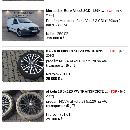
Mercedes-Benz Vito 2.2CDi 120k ...
-
TOP
- [6.8.
2026]
Prodám Mercedes-Benz Vito 2.2 CDi (120kw) 3
místa ZAHRA ...
Kolín - 280 02
219 000 Kč
NOVÁ al kola 18 5x120 VW TRANS ...
-
TOP
- [6.8.
2026]
prodám NOVÁ al kola 18 5x120 na VW
transporter
t5
, T6 ...
Přerov - 751 01
29 000 Kč
al kola 18 5x120 VW TRANSPORTE ...
-
TOP
- [6.8.
2026]
prodám NOVÁ al kola 18 5x120 na VW
transporter
t5
, T6 ...
Přerov - 751 01
29 100 Kč