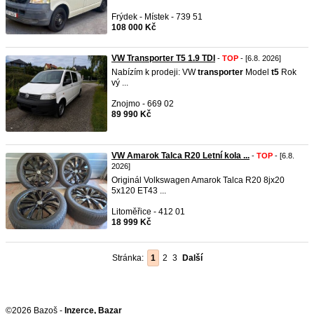
Frýdek - Místek - 739 51
108 000 Kč
VW Transporter T5 1.9 TDI
-
TOP
- [6.8. 2026]
Nabízím k prodeji: VW
transporter
Model
t5
Rok
vý ...
Znojmo - 669 02
89 990 Kč
VW Amarok Talca R20 Letní kola ...
-
TOP
- [6.8.
2026]
Originál Volkswagen Amarok Talca R20 8jx20
5x120 ET43 ...
Litoměřice - 412 01
18 999 Kč
Stránka:
1
2
3
Další
©2026 Bazoš -
Inzerce, Bazar