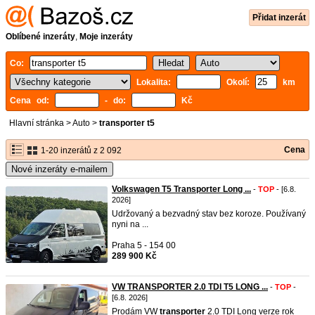
Přidat inzerát
Oblíbené inzeráty
,
Moje inzeráty
Co:
Lokalita:
Okolí:
km
Cena od:
- do:
Kč
Hlavní stránka
>
Auto
>
transporter t5
Cena
1-20 inzerátů z 2 092
Nové inzeráty e-mailem
Volkswagen T5 Transporter Long ...
-
TOP
- [6.8.
2026]
Udržovaný a bezvadný stav bez koroze. Používaný
nyni na ...
Praha 5 - 154 00
289 900 Kč
VW TRANSPORTER 2.0 TDI T5 LONG ...
-
TOP
-
[6.8. 2026]
Prodám VW
transporter
2.0 TDI Long verze rok