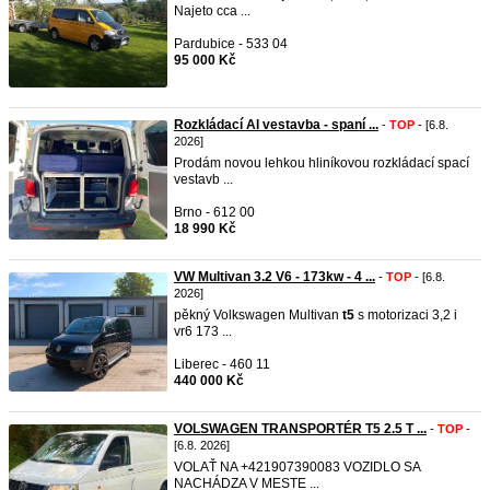
Najeto cca ...
Pardubice - 533 04
95 000 Kč
Rozkládací Al vestavba - spaní ...
-
TOP
- [6.8.
2026]
Prodám novou lehkou hliníkovou rozkládací spací
vestavb ...
Brno - 612 00
18 990 Kč
VW Multivan 3.2 V6 - 173kw - 4 ...
-
TOP
- [6.8.
2026]
pěkný Volkswagen Multivan
t5
s motorizaci 3,2 i
vr6 173 ...
Liberec - 460 11
440 000 Kč
VOLSWAGEN TRANSPORTÉR T5 2.5 T ...
-
TOP
-
[6.8. 2026]
VOLAŤ NA +421907390083 VOZIDLO SA
NACHÁDZA V MESTE ...