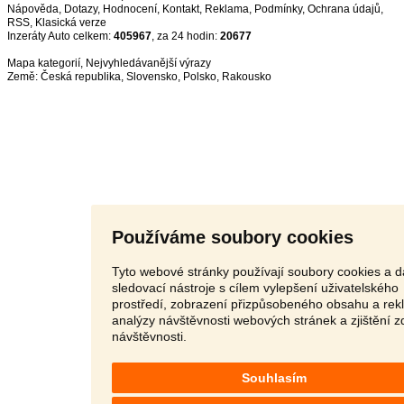
Nápověda
,
Dotazy
,
Hodnocení
,
Kontakt
,
Reklama
,
Podmínky
,
Ochrana údajů
,
RSS
,
Inzeráty Auto celkem:
405967
, za 24 hodin:
20677
Mapa kategorií
,
Nejvyhledávanější výrazy
Země:
Česká republika
,
Slovensko
,
Polsko
,
Rakousko
Používáme soubory cookies
Tyto webové stránky používají soubory cookies a d
sledovací nástroje s cílem vylepšení uživatelského
prostředí, zobrazení přizpůsobeného obsahu a rek
analýzy návštěvnosti webových stránek a zjištění z
návštěvnosti.
Souhlasím