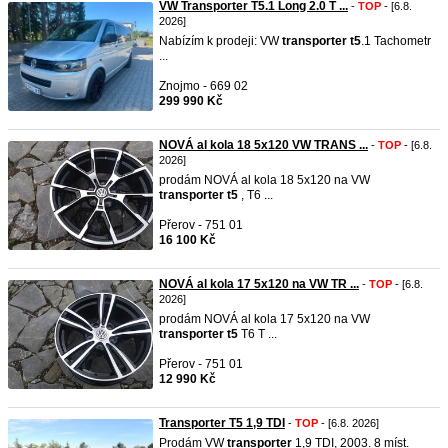
VW Transporter T5.1 Long 2.0 T ...
-
TOP
- [6.8.
2026]
Nabízím k prodeji: VW
transporter
t5
.1 Tachometr
...
Znojmo - 669 02
299 990 Kč
NOVÁ al kola 18 5x120 VW TRANS ...
-
TOP
- [6.8.
2026]
prodám NOVÁ al kola 18 5x120 na VW
transporter
t5
, T6 ...
Přerov - 751 01
16 100 Kč
NOVÁ al kola 17 5x120 na VW TR ...
-
TOP
- [6.8.
2026]
prodám NOVÁ al kola 17 5x120 na VW
transporter
t5
T6 T ...
Přerov - 751 01
12 990 Kč
Transporter T5 1,9 TDI
-
TOP
- [6.8. 2026]
Prodám VW
transporter
1,9 TDI, 2003. 8 míst.