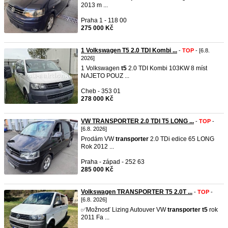
2013 m ...
Praha 1 - 118 00
275 000 Kč
1 Volkswagen T5 2.0 TDI Kombi ...
-
TOP
- [6.8.
2026]
1 Volkswagen
t5
2.0 TDI Kombi 103KW 8 míst
NAJETO POUZ ...
Cheb - 353 01
278 000 Kč
VW TRANSPORTER 2.0 TDI T5 LONG ...
-
TOP
-
[6.8. 2026]
Prodám VW
transporter
2.0 TDi edice 65 LONG
Rok 2012 ...
Praha - západ - 252 63
285 000 Kč
Volkswagen TRANSPORTER T5 2.0T ...
-
TOP
-
[6.8. 2026]
✅Možnosť Lizing Autouver VW
transporter
t5
rok
2011 Fa ...