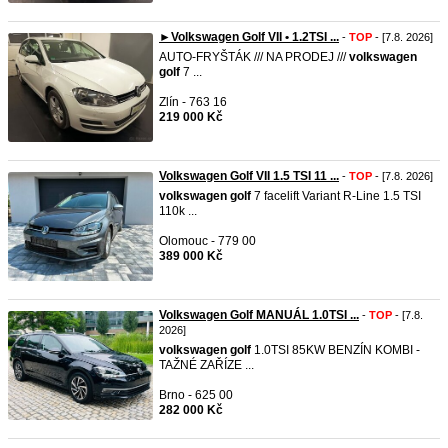
►Volkswagen Golf VII • 1.2TSI ...
-
TOP
- [7.8. 2026]
AUTO-FRYŠTÁK /// NA PRODEJ ///
volkswagen
golf
7 ...
Zlín - 763 16
219 000 Kč
Volkswagen Golf VII 1.5 TSI 11 ...
-
TOP
- [7.8. 2026]
volkswagen
golf
7 facelift Variant R-Line 1.5 TSI
110k ...
Olomouc - 779 00
389 000 Kč
Volkswagen Golf MANUÁL 1.0TSI ...
-
TOP
- [7.8.
2026]
volkswagen
golf
1.0TSI 85KW BENZÍN KOMBI -
TAŽNÉ ZAŘÍZE ...
Brno - 625 00
282 000 Kč