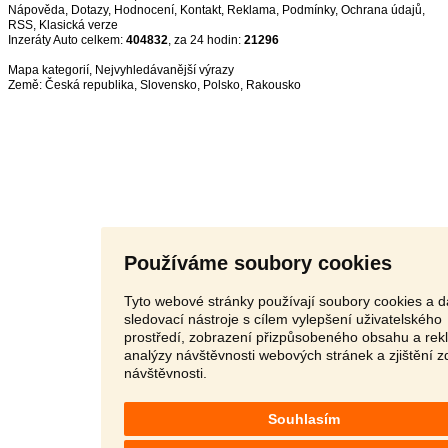
Nápověda
,
Dotazy
,
Hodnocení
,
Kontakt
,
Reklama
,
Podmínky
,
Ochrana údajů
,
RSS
,
Inzeráty Auto celkem:
404832
, za 24 hodin:
21296
Mapa kategorií
,
Nejvyhledávanější výrazy
Země:
Česká republika
,
Slovensko
,
Polsko
,
Rakousko
Používáme soubory cookies
Tyto webové stránky používají soubory cookies a d
sledovací nástroje s cílem vylepšení uživatelského
prostředí, zobrazení přizpůsobeného obsahu a rek
analýzy návštěvnosti webových stránek a zjištění z
návštěvnosti.
Souhlasím