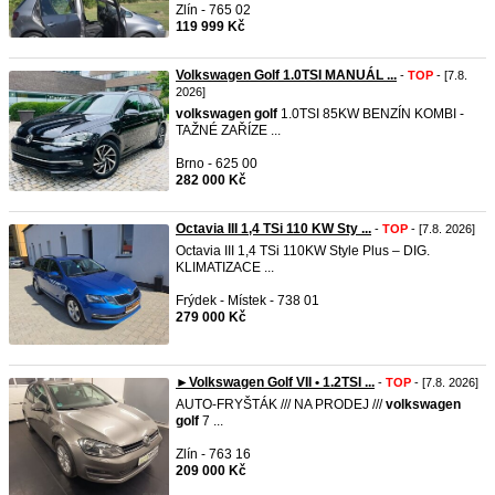
Zlín - 765 02
119 999 Kč
Volkswagen Golf 1.0TSI MANUÁL ...
-
TOP
- [7.8.
2026]
volkswagen
golf
1.0TSI 85KW BENZÍN KOMBI -
TAŽNÉ ZAŘÍZE ...
Brno - 625 00
282 000 Kč
Octavia III 1,4 TSi 110 KW Sty ...
-
TOP
- [7.8. 2026]
Octavia III 1,4 TSi 110KW Style Plus – DIG.
KLIMATIZACE ...
Frýdek - Místek - 738 01
279 000 Kč
►Volkswagen Golf VII • 1.2TSI ...
-
TOP
- [7.8. 2026]
AUTO-FRYŠTÁK /// NA PRODEJ ///
volkswagen
golf
7 ...
Zlín - 763 16
209 000 Kč