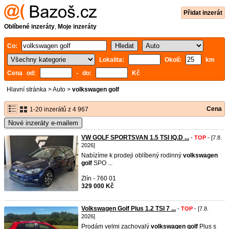
Přidat inzerát
Oblíbené inzeráty
,
Moje inzeráty
Co:
Lokalita:
Okolí:
km
Cena od:
- do:
Kč
Hlavní stránka
>
Auto
>
volkswagen golf
Cena
1-20 inzerátů z 4 967
Nové inzeráty e-mailem
VW GOLF SPORTSVAN 1.5 TSI IQ.D ...
-
TOP
- [7.8.
2026]
Nabízíme k prodeji oblíbený rodinný
volkswagen
golf
SPO ...
Zlín - 760 01
329 000 Kč
Volkswagen Golf Plus 1.2 TSI 7 ...
-
TOP
- [7.8.
2026]
Prodám velmi zachovalý
volkswagen
golf
Plus s