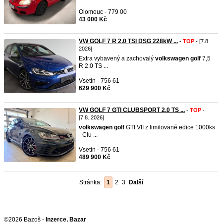
Olomouc - 779 00
43 000 Kč
VW GOLF 7 R 2.0 TSI DSG 228kW ...
-
TOP
- [7.8.
2026]
Extra vybavený a zachovalý
volkswagen
golf
7,5
R 2.0 TS ...
Vsetín - 756 61
629 900 Kč
VW GOLF 7 GTI CLUBSPORT 2.0 TS ...
-
TOP
-
[7.8. 2026]
volkswagen
golf
GTI VII z limitované edice 1000ks
- Clu ...
Vsetín - 756 61
489 900 Kč
Stránka:
1
2
3
Další
©2026 Bazoš -
Inzerce, Bazar