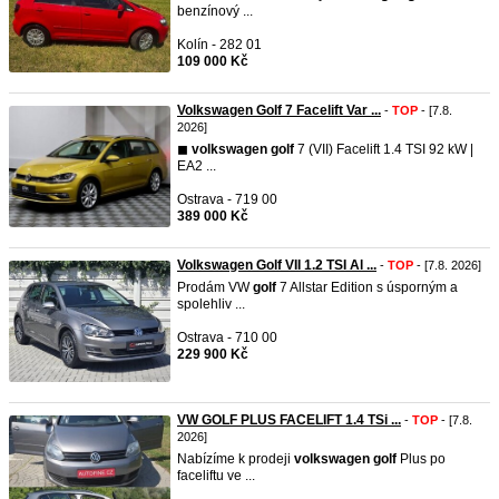
benzínový ...
Kolín - 282 01
109 000 Kč
Volkswagen Golf 7 Facelift Var ...
-
TOP
- [7.8.
2026]
◼︎
volkswagen
golf
7 (VII) Facelift 1.4 TSI 92 kW |
EA2 ...
Ostrava - 719 00
389 000 Kč
Volkswagen Golf VII 1.2 TSI Al ...
-
TOP
- [7.8. 2026]
Prodám VW
golf
7 Allstar Edition s úsporným a
spolehliv ...
Ostrava - 710 00
229 900 Kč
VW GOLF PLUS FACELIFT 1.4 TSi ...
-
TOP
- [7.8.
2026]
Nabízíme k prodeji
volkswagen
golf
Plus po
faceliftu ve ...