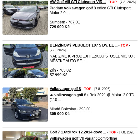
VW Golf VIII GTi Clubsport VIR ...
-
TOP
- [7.8. 2026]
Prodám
volkswagen
golf
8 edice GTi Clubsport
Motor 2.0 ...
Šumperk - 787 01
729 000 Kč
BENZÍNOVÝ PEUGEOT 107 5 DV. EL ...
-
TOP
-
[7.8. 2026]
NABÍZÍME K PRODEJI HEZKOU STOSEDMIČKU ,
MĚSTKÉ AUTO SE ...
Zlín - 765 02
57 999 Kč
Volksvagen golf 8
-
TOP
- [7.8. 2026]
🚗
volkswagen
golf
8 • Rok 2021 🟢 Motor: 2.0 TDI
(110 ...
Mladá Boleslav - 293 01
305 000 Kč
Golf 7 1.6tdi rok 12.2014 dovo ...
-
TOP
- [7.8. 2026]
volkswagen
golf
VII Variant Comfortline