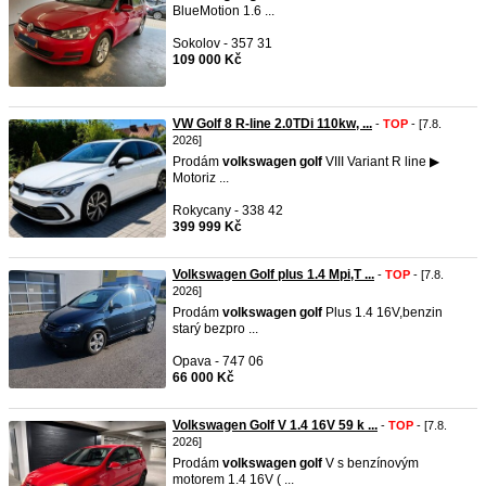
BlueMotion 1.6 ...
Sokolov - 357 31
109 000 Kč
VW Golf 8 R-line 2.0TDi 110kw, ...
-
TOP
- [7.8.
2026]
Prodám
volkswagen
golf
VIII Variant R line ▶
Motoriz ...
Rokycany - 338 42
399 999 Kč
Volkswagen Golf plus 1.4 Mpi,T ...
-
TOP
- [7.8.
2026]
Prodám
volkswagen
golf
Plus 1.4 16V,benzin
starý bezpro ...
Opava - 747 06
66 000 Kč
Volkswagen Golf V 1.4 16V 59 k ...
-
TOP
- [7.8.
2026]
Prodám
volkswagen
golf
V s benzínovým
motorem 1.4 16V ( ...