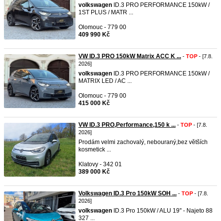
volkswagen
ID.3 PRO PERFORMANCE 150kW /
1ST PLUS / MATR ...
Olomouc - 779 00
409 990 Kč
VW ID.3 PRO 150kW Matrix ACC K ...
-
TOP
- [7.8.
2026]
volkswagen
ID.3 PRO PERFORMANCE 150kW /
MATRIX LED / AC ...
Olomouc - 779 00
415 000 Kč
VW ID.3 PRO,Performance,150 k ...
-
TOP
- [7.8.
2026]
Prodám velmi zachovalý, nebouraný,bez větších
kosmetick ...
Klatovy - 342 01
389 000 Kč
Volkswagen ID.3 Pro 150kW SOH ...
-
TOP
- [7.8.
2026]
volkswagen
ID.3 Pro 150kW / ALU 19'' - Najeto 88
327 ...