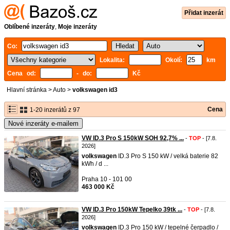
Přidat inzerát
Oblíbené inzeráty
,
Moje inzeráty
Co:
Lokalita:
Okolí:
km
Cena od:
- do:
Kč
Hlavní stránka
>
Auto
>
volkswagen id3
Cena
1-20 inzerátů z 97
Nové inzeráty e-mailem
VW ID.3 Pro S 150kW SOH 92,7% ...
-
TOP
- [7.8.
2026]
volkswagen
ID.3 Pro S 150 kW / velká baterie 82
kWh / d ...
Praha 10 - 101 00
463 000 Kč
VW ID.3 Pro 150kW Tepelko 39tk ...
-
TOP
- [7.8.
2026]
volkswagen
ID.3 Pro 150 kW / tepelné čerpadlo /