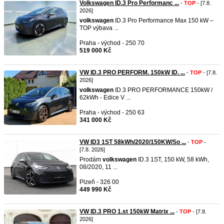
Volkswagen ID.3 Pro Performanc ...
-
TOP
- [7.8.
2026]
volkswagen
ID.3 Pro Performance Max 150 kW –
TOP výbava ...
Praha - východ - 250 70
519 000 Kč
VW ID.3 PRO PERFORM. 150kW ID. ...
-
TOP
- [7.8.
2026]
volkswagen
ID.3 PRO PERFORMANCE 150kW /
62kWh - Edice V ...
Praha - východ - 250 63
341 000 Kč
VW ID3 1ST 58kWh/2020/150KW/So ...
-
TOP
-
[7.8. 2026]
Prodám
volkswagen
ID.3 1ST, 150 kW, 58 kWh,
08/2020, 11 ...
Plzeň - 326 00
449 990 Kč
VW ID.3 PRO 1.st 150kW Matrix ...
-
TOP
- [7.8.
2026]