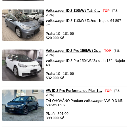
Volkswagen ID.3 110kW / Tažné ...
-
TOP
- [7.8.
2026]
volkswagen
ID.3 110kW / Tažné - Najeto 64 897
km. - ...
Praha 10 - 101 00
520 000 Kč
Volkswagen ID.3 Pro 150kW / 2x ...
-
TOP
- [7.8.
2026]
volkswagen
ID.3 Pro 150kW / 2x sada 18'' - Najeto
48 ...
Praha 10 - 101 00
532 000 Kč
VW ID.3 Pro Performance Plus 1 ...
-
TOP
- [7.8.
2026]
ZÁLOHOVÁNO Prodám
volkswagen
VW ID.3
id3
,
58kWh 150k ...
Plzeň - 301 00
399 000 Kč