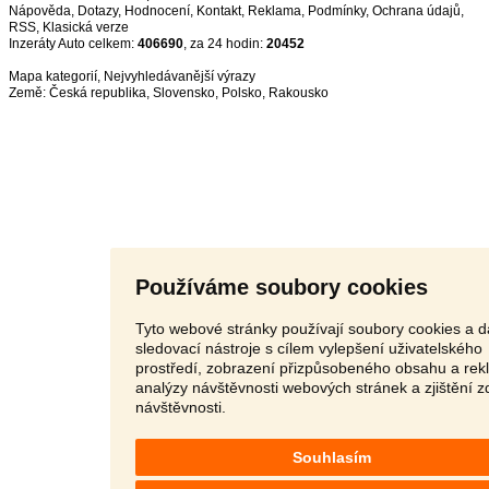
Nápověda
,
Dotazy
,
Hodnocení
,
Kontakt
,
Reklama
,
Podmínky
,
Ochrana údajů
,
RSS
,
Inzeráty Auto celkem:
406690
, za 24 hodin:
20452
Mapa kategorií
,
Nejvyhledávanější výrazy
Země:
Česká republika
,
Slovensko
,
Polsko
,
Rakousko
Používáme soubory cookies
Tyto webové stránky používají soubory cookies a d
sledovací nástroje s cílem vylepšení uživatelského
prostředí, zobrazení přizpůsobeného obsahu a rek
analýzy návštěvnosti webových stránek a zjištění z
návštěvnosti.
Souhlasím