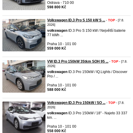
Ostrava - 710 00
598 800 Kč
Volkswagen ID.3 Pro S 150 kW S ...
-
TOP
- [7.8.
2026]
volkswagen
ID.3 Pro S 150 kW / Největší baterie
77 kWh ...
Praha 10 - 101 00
559 000 Kč
VW ID.3 Pro 150kW 35tkm SOH 95 ...
-
TOP
- [7.8.
2026]
volkswagen
ID.3 Pro 150kW / IQ.Lights / Discover
Pro / ...
Praha 10 - 101 00
588 000 Kč
Volkswagen ID.3 Pro 150kW / SO ...
-
TOP
- [7.8.
2026]
volkswagen
ID.3 Pro 150kW / 18'' - Najeto 33 337
km. ...
Praha 10 - 101 00
558 000 Kč