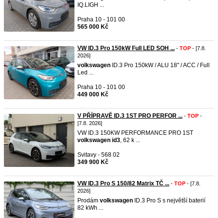
IQ.LIGH ...
Praha 10 - 101 00
565 000 Kč
VW ID.3 Pro 150kW Full LED SOH ...
-
TOP
- [7.8.
2026]
volkswagen
ID.3 Pro 150kW / ALU 18'' / ACC / Full
Led ...
Praha 10 - 101 00
449 000 Kč
V PŘÍPRAVĚ ID.3 1ST PRO PERFOR ...
-
TOP
-
[7.8. 2026]
VW ID.3 150KW PERFORMANCE PRO 1ST
volkswagen
id3
, 62 k ...
Svitavy - 568 02
349 900 Kč
VW ID.3 Pro S 150/82 Matrix TČ ...
-
TOP
- [7.8.
2026]
Prodám
volkswagen
ID.3 Pro S s největší baterií
82 kWh ...