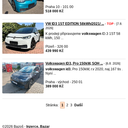
Praha 10 - 101 00
518 000 Kč
VW ID3 1ST EDITION 58kWh/2021/ ...
-
TOP
- [7.8.
2026]
K prodeji připravujeme
volkswagen
ID.3 1ST 58
kWh, 150 ...
Plzeň - 326 00
439 990 Kč
Volkswagen ID3, Pro 150kW, SOH ...
- [6.8. 2026]
volkswagen
id3
, Pro 150kW, r.v 2020, naj.167 tis .
Nyní ...
Praha - východ - 250 01
389 000 Kč
Stránka:
1
2
3
Další
©2026 Bazoš -
Inzerce, Bazar