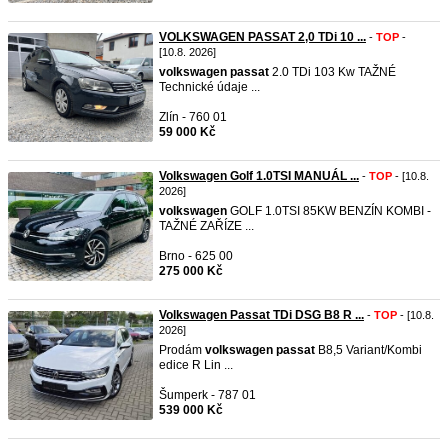
VOLKSWAGEN PASSAT 2,0 TDi 10 ...
-
TOP
-
[10.8. 2026]
volkswagen
passat
2.0 TDi 103 Kw TAŽNÉ
Technické údaje ...
Zlín - 760 01
59 000 Kč
Volkswagen Golf 1.0TSI MANUÁL ...
-
TOP
- [10.8.
2026]
volkswagen
GOLF 1.0TSI 85KW BENZÍN KOMBI -
TAŽNÉ ZAŘÍZE ...
Brno - 625 00
275 000 Kč
Volkswagen Passat TDi DSG B8 R ...
-
TOP
- [10.8.
2026]
Prodám
volkswagen
passat
B8,5 Variant/Kombi
edice R Lin ...
Šumperk - 787 01
539 000 Kč