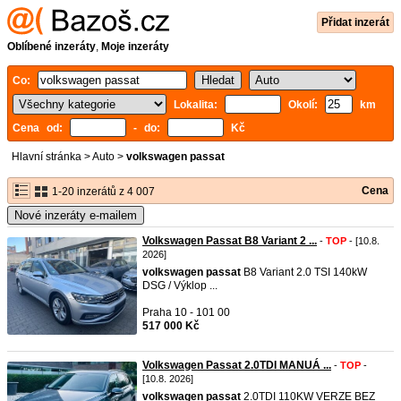
Přidat inzerát
Oblíbené inzeráty
,
Moje inzeráty
Co:
Lokalita:
Okolí:
km
Cena od:
- do:
Kč
Hlavní stránka
>
Auto
>
volkswagen passat
Cena
1-20 inzerátů z 4 007
Nové inzeráty e-mailem
Volkswagen Passat B8 Variant 2 ...
-
TOP
- [10.8.
2026]
volkswagen
passat
B8 Variant 2.0 TSI 140kW
DSG / Výklop ...
Praha 10 - 101 00
517 000 Kč
Volkswagen Passat 2.0TDI MANUÁ ...
-
TOP
-
[10.8. 2026]
volkswagen
passat
2.0TDI 110KW VERZE BEZ