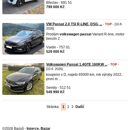
Břeclav - 691 51
799 000 Kč
VW Passat 2.0 TSI R-LINE, DSG, ...
-
TOP
- [10.8.
2026]
Prodám
volkswagen
passat
Variant R-line, motor
benzín 2 ...
Vsetín - 757 01
529 000 Kč
Volkswagen Passat 1.4GTE 160KW ...
-
TOP
-
[10.8. 2026]
koupeno v D,​ najeto 65000 km, rok výroby 2022,
první m ...
Semily - 512 51
549 990 Kč
Stránka:
1
2
3
Další
©2026 Bazoš -
Inzerce, Bazar