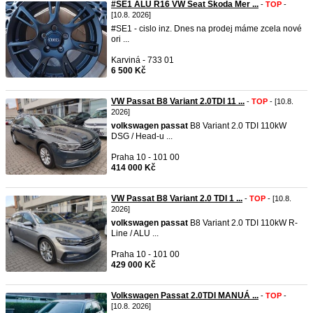
#SE1 ALU R16 VW Seat Skoda Mer ...
-
TOP
-
[10.8. 2026]
#SE1 - cislo inz. Dnes na prodej máme zcela nové
ori ...
Karviná - 733 01
6 500 Kč
VW Passat B8 Variant 2.0TDI 11 ...
-
TOP
- [10.8.
2026]
volkswagen
passat
B8 Variant 2.0 TDI 110kW
DSG / Head-u ...
Praha 10 - 101 00
414 000 Kč
VW Passat B8 Variant 2.0 TDI 1 ...
-
TOP
- [10.8.
2026]
volkswagen
passat
B8 Variant 2.0 TDI 110kW R-
Line / ALU ...
Praha 10 - 101 00
429 000 Kč
Volkswagen Passat 2.0TDI MANUÁ ...
-
TOP
-
[10.8. 2026]