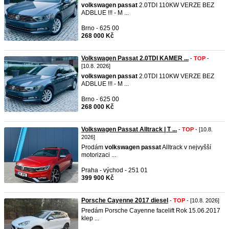
volkswagen
passat
2.0TDI 110KW VERZE BEZ
ADBLUE !!! - M ...
Brno - 625 00
268 000 Kč
Volkswagen Passat 2.0TDI KAMER ...
-
TOP
-
[10.8. 2026]
volkswagen
passat
2.0TDI 110KW VERZE BEZ
ADBLUE !!! - M ...
Brno - 625 00
268 000 Kč
Volkswagen Passat Alltrack | T ...
-
TOP
- [10.8.
2026]
Prodám
volkswagen
passat
Alltrack v nejvyšší
motorizaci ...
Praha - východ - 251 01
399 900 Kč
Porsche Cayenne 2017 diesel
-
TOP
- [10.8. 2026]
Predám Porsche Cayenne facelift Rok 15.06.2017
klep ...