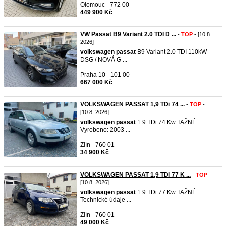
Olomouc - 772 00
449 900 Kč
VW Passat B9 Variant 2.0 TDI D ...
-
TOP
- [10.8.
2026]
volkswagen
passat
B9 Variant 2.0 TDI 110kW
DSG / NOVÁ G ...
Praha 10 - 101 00
667 000 Kč
VOLKSWAGEN PASSAT 1,9 TDi 74 ...
-
TOP
-
[10.8. 2026]
volkswagen
passat
1.9 TDi 74 Kw TAŽNÉ
Vyrobeno: 2003 ...
Zlín - 760 01
34 900 Kč
VOLKSWAGEN PASSAT 1,9 TDi 77 K ...
-
TOP
-
[10.8. 2026]
volkswagen
passat
1.9 TDi 77 Kw TAŽNÉ
Technické údaje ...
Zlín - 760 01
49 000 Kč