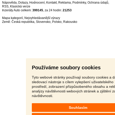
Nápověda
,
Dotazy
,
Hodnocení
,
Kontakt
,
Reklama
,
Podmínky
,
Ochrana údajů
,
RSS
,
Inzeráty Auto celkem:
399145
, za 24 hodin:
21253
Mapa kategorií
,
Nejvyhledávanější výrazy
Země:
Česká republika
,
Slovensko
,
Polsko
,
Rakousko
Používáme soubory cookies
Tyto webové stránky používají soubory cookies a d
sledovací nástroje s cílem vylepšení uživatelského
prostředí, zobrazení přizpůsobeného obsahu a rek
analýzy návštěvnosti webových stránek a zjištění z
návštěvnosti.
Souhlasím