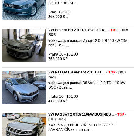
ADBLUE !!! - M ...
Brno - 625 00
268 000 Kč
VW Passat B9 2.0 TDI DSG 2024 ...
-
TOP
- [10.8.
2026]
volkswagen
passat
Variant 2.0 TDI 110 kW (150
koní) DSG ...
Praha 10 - 101 00
763 000 Kč
VW Passat B8 Variant 2.0 TDI 1 ...
-
TOP
- [10.8.
2026]
volkswagen
passat
B8 Variant 2.0 TDI 110 kW
DSG / Busin ...
Praha 10 - 101 00
472 000 Kč
VW PASSAT 2,0TDi 110kW BUSINES ...
-
TOP
-
[10.8. 2026]
XXX POZOR NEJEDNÁ SE O DOVOZ ZE
ZAHRANIČÍ!xxx- nehrozí ...