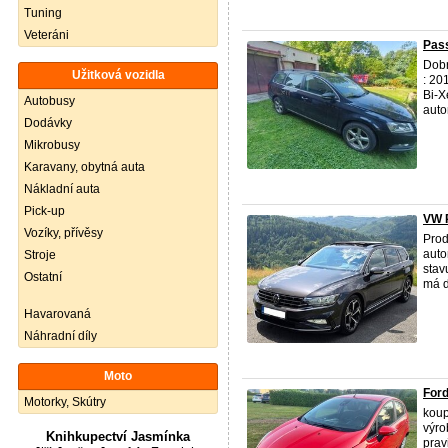
Tuning
Veteráni
Pas
Dob
Užitková vozidla
: 20
Bi-X
Autobusy
autom
Dodávky
Mikrobusy
Karavany, obytná auta
Nákladní auta
Pick-up
VW P
Vozíky, přívěsy
Pro
auto
Stroje
stav
Ostatní
má d
Havarovaná
Náhradní díly
Moto
For
Motorky, Skútry
koup
výro
Knihkupectví Jasmínka
prav