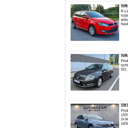
Volk
R.v.
rozj
airb
Nasta
Vol
Prod
rych
DO, 
VW 
Pro
10/2
2x k
zaříz