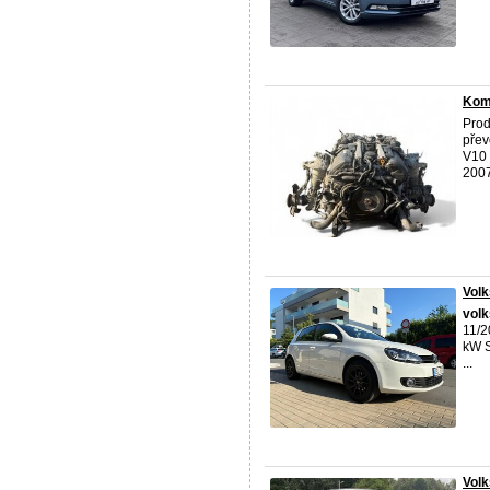
Komp
Prod
přev
V10 
2007
Volk
vol
11/2
kW S
...
Vol