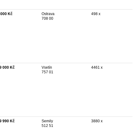
 000 Kč
Ostrava
498 x
708 00
9 000 Kč
Vsetín
4461 x
757 01
9 990 Kč
Semily
3880 x
512 51