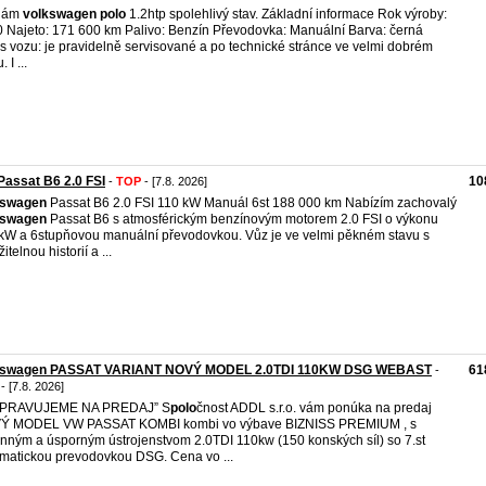
dám
volkswagen
polo
1.2htp spolehlivý stav. Základní informace Rok výroby:
 Najeto: 171 600 km Palivo: Benzín Převodovka: Manuální Barva: černá
s vozu: je pravidelně servisované a po technické stránce ve velmi dobrém
 I ...
assat B6 2.0 FSI
10
-
TOP
- [7.8. 2026]
kswagen
Passat B6 2.0 FSI 110 kW Manuál 6st 188 000 km Nabízím zachovalý
kswagen
Passat B6 s atmosférickým benzínovým motorem 2.0 FSI o výkonu
kW a 6stupňovou manuální převodovkou. Vůz je ve velmi pěkném stavu s
itelnou historií a ...
kswagen PASSAT VARIANT NOVÝ MODEL 2.0TDI 110KW DSG WEBAST
61
-
- [7.8. 2026]
IPRAVUJEME NA PREDAJ” S
polo
čnost ADDL s.r.o. vám ponúka na predaj
Ý MODEL VW PASSAT KOMBI kombi vo výbave BIZNISS PREMIUM , s
nným a úsporným ústrojenstvom 2.0TDI 110kw (150 konských síl) so 7.st
matickou prevodovkou DSG. Cena vo ...