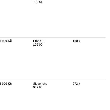
739 51
8 990 Kč
Praha 10
150 x
102 00
8 000 Kč
Slovensko
272 x
987 65