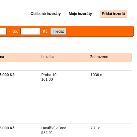
Oblíbené inzeráty
Moje inzeráty
Přidat inzerát
- do:
Kč
na
Lokalita
Zobrazeno
5 000 Kč
Praha 10
1036 x
101 00
5 000 Kč
Havlíčkův Brod
731 x
582 91