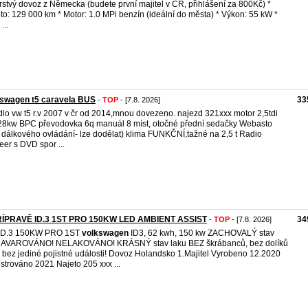
rstvý dovoz z Německa (budete první majitel v ČR, přihlášení za 800Kč) *
to: 129 000 km * Motor: 1.0 MPi benzín (ideální do města) * Výkon: 55 kW *
...
kswagen t5 caravela BUS
33
-
TOP
- [7.8. 2026]
dlo vw t5 r.v 2007 v čr od 2014,mnou dovezeno. najezd 321xxx motor 2,5tdi
28kw BPC převodovka 6q manuál 8 míst, otočné přední sedačky Webasto
 dálkového ovládání- lze dodělat) klima FUNKČNÍ,tažné na 2,5 t Radio
eer s DVD spor ...
ŘÍPRAVĚ ID.3 1ST PRO 150KW LED AMBIENT ASSIST
34
-
TOP
- [7.8. 2026]
ID.3 150KW PRO 1ST
volkswagen
ID3, 62 kwh, 150 kw ZACHOVALÝ stav
AVAROVÁNO! NELAKOVÁNO! KRÁSNÝ stav laku BEZ škrábanců, bez dolíků
 bez jediné pojistné události! Dovoz Holandsko 1.Majitel Vyrobeno 12.2020
strováno 2021 Najeto 205 xxx ...