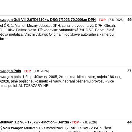
swagen Golf VIII 2.0TDI 110kw DSG 7/2023 70.000km DPH
49
-
TOP
- [7.8. 2026]
d ČR. 1. Majitel. Možný odpočet DPH, cena je uvedena vč. DPH. Obsah:
DI 110kw. Palivo: Nafta. Převodovka: Automatická 7st. DSG. Barva: Zlatá
eťová metalíza. Vnitřní výbava: Originální dotykové autorádio s kamerou
bn ...
kswagen Polo
27
-
TOP
- [7.8. 2026]
kswagen
polo
, 1.2htp, 40kw, rv: 2005, 2x el.okna, klimatizace, najeto 186 xxx,
6/2028, plně pojízdné, kosmetické vady, nebrání běžnému provozu - více
rmací po tel. AUTOBAZARY NE!
ultivan 3.2 V6 - 173kw - 4Motion - Benzin
44
-
TOP
- [7.8. 2026]
ný
volkswagen
Multivan T5 s motorizaci 3,2 i vr6 173kw - 235Hp , šesti