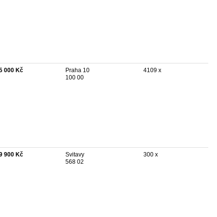
5 000 Kč
Praha 10
4109 x
100 00
9 900 Kč
Svitavy
300 x
568 02