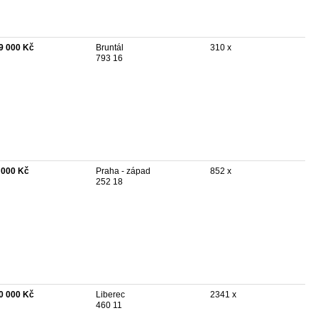
9 000 Kč
Bruntál
310 x
793 16
 000 Kč
Praha - západ
852 x
252 18
0 000 Kč
Liberec
2341 x
460 11