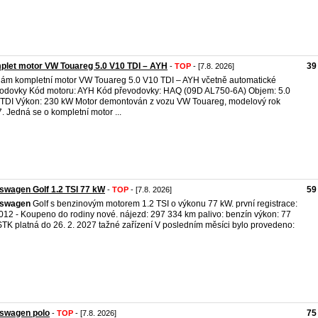
let motor VW Touareg 5.0 V10 TDI – AYH
39
-
TOP
- [7.8. 2026]
ám kompletní motor VW Touareg 5.0 V10 TDI – AYH včetně automatické
odovky Kód motoru: AYH Kód převodovky: HAQ (09D AL750-6A) Objem: 5.0
TDI Výkon: 230 kW Motor demontován z vozu VW Touareg, modelový rok
. Jedná se o kompletní motor ...
swagen Golf 1.2 TSI 77 kW
59
-
TOP
- [7.8. 2026]
kswagen
Golf s benzinovým motorem 1.2 TSI o výkonu 77 kW. první registrace:
012 - Koupeno do rodiny nové. nájezd: 297 334 km palivo: benzín výkon: 77
TK platná do 26. 2. 2027 tažné zařízení V posledním měsíci bylo provedeno:
kswagen polo
75
-
TOP
- [7.8. 2026]