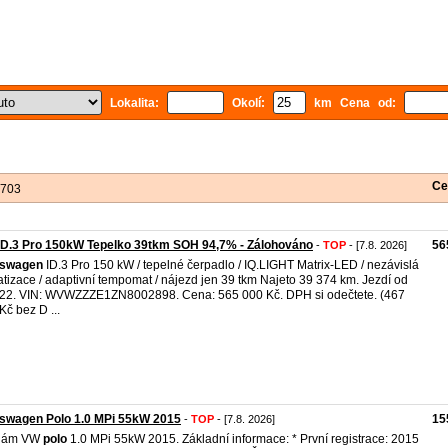
Lokalita:
Okolí:
km Cena od:
Ce
 703
ID.3 Pro 150kW Tepelko 39tkm SOH 94,7% - Zálohováno
56
-
TOP
- [7.8. 2026]
kswagen
ID.3 Pro 150 kW / tepelné čerpadlo / IQ.LIGHT Matrix-LED / nezávislá
atizace / adaptivní tempomat / nájezd jen 39 tkm Najeto 39 374 km. Jezdí od
22. VIN: WVWZZZE1ZN8002898. Cena: 565 000 Kč. DPH si odečtete. (467
Kč bez D ...
swagen Polo 1.0 MPi 55kW 2015
15
-
TOP
- [7.8. 2026]
dám VW
polo
1.0 MPi 55kW 2015. Základní informace: * První registrace: 2015