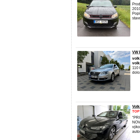
Pro
2010
Popi
stavu.
VW P
vol
vol
110 
dolož
Vol
TOP
“PR
NOV
výko
auto