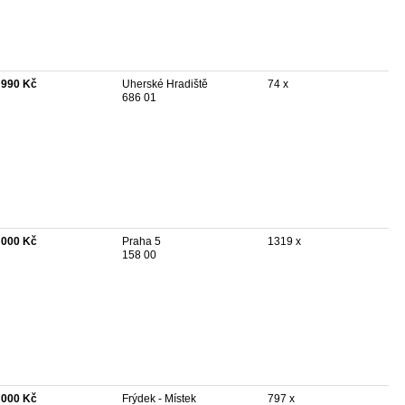
 990 Kč
Uherské Hradiště
74 x
686 01
 000 Kč
Praha 5
1319 x
158 00
 000 Kč
Frýdek - Místek
797 x