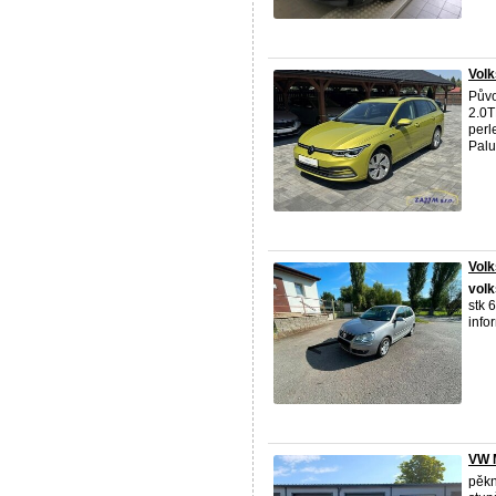
Volk
Půvo
2.0T
perl
Palu
Vol
vol
stk 
info
VW M
pěk