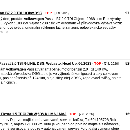
sat B7 2.0 TDi 103kw DSG
97
-
TOP
- [7.8. 2026]
rý den, prodám
volkswagen
Passat B7 2.0 TDI Objem : 1968 ccm Rok výroby
13 Výkon : 103 kW Najeto : 238 tisíc km Automatické převodovka Výbava vozu:
enonové světla, originální výklopné tažné zařízení,
polo
elektrické sedačky,
atic ...
assat 2.0 TSI R-LINE, DSG, Webasto, Head Up, 06/2023
52
-
TOP
- [7.8. 2026]
dám
volkswagen
Passat Variant R-line, motor benzín 2.0 TSI 140 KW,
matická převodovka DSG, auto je ve výjimečné konfiguraci a taky celkovém
u, poslední servis při 124 tkm, oleje, filtry, olej v DSG, zapalovací svíčky, najeto
álničních ...
d Fiesta 1.5 TDCI 70KW,5DV,KLIMA,1MAJ
16
-
TOP
- [7.8. 2026]
eno v D,​ první majitel,​ nehavarované,​ servisní knížka,​ Tel 604105728,​Rok
by 2017, najeto 121000 km, Auto je koupeno od prvního majitele z německa,​
idelně servisované pouze v autorizovaném servise Ford,​ další výměna oleje