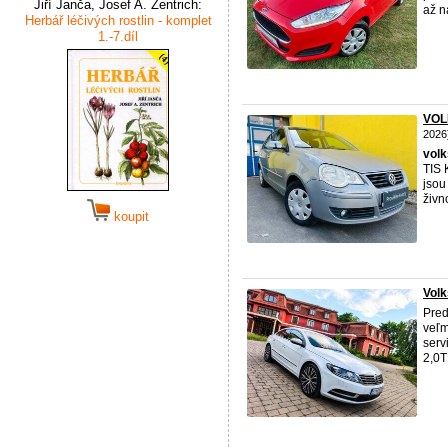
Jiří Janča, Josef A. Zentrich:
až n
Herbář léčivých rostlin - komplet
1.-7.díl
VOL
2026
vol
TIS 
jsou
živno
koupit
Vol
Pre
veľm
serv
2,0T