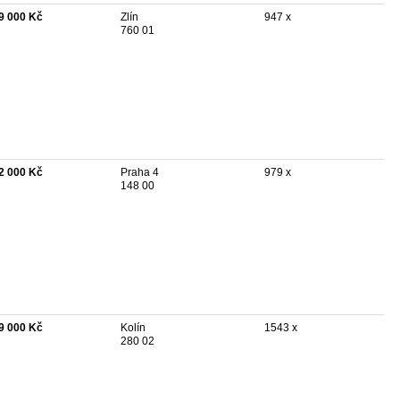
9 000 Kč
Zlín
947 x
760 01
2 000 Kč
Praha 4
979 x
148 00
9 000 Kč
Kolín
1543 x
280 02