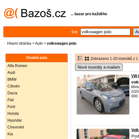
... bazar pro každého
Co:
Hlavní stránka
>
Auto
>
volkswagen polo
Osobní auta
Zobrazeno 1-20 inzerátů z 1
Alfa Romeo
Nové inzeráty e-mailem
Audi
VW 
BMW
vol
Citroën
klim
2/20
Dacia
000 
Fiat
Ford
Honda
Hyundai
Chevrolet
Volk
Kia
Pro