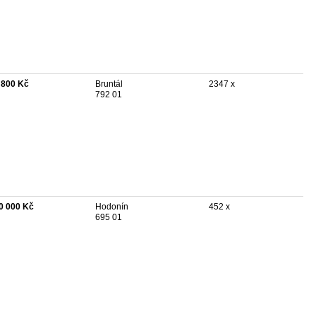
 800 Kč
Bruntál
2347 x
792 01
0 000 Kč
Hodonín
452 x
695 01