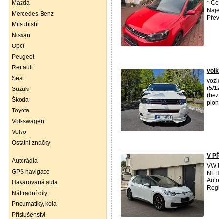
Mazda
* Če
Naje
Mercedes-Benz
Přev 
Mitsubishi
Nissan
Opel
Peugeot
Renault
vol
Seat
vozi
r5/1
Suzuki
(bez
Škoda
pion
Toyota
Volkswagen
Volvo
Ostatní značky
V P
Autorádia
VW 
GPS navigace
NEH
Auto
Havarovaná auta
Regi
Náhradní díly
Pneumatiky, kola
Příslušenství