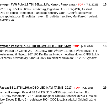
swagen / VW Polo 1.2 TSi, 66kw., Life, Xenon, Panorama.
15
-
TOP
- [7.8. 2026]
2013, naj. 177tkm., 66kw., 4 x Airbag, Dig.klima, ABS, ESP, ASR, Asistent
ezdu do kopce, Tempomat, Parkovací senzory zadní, Centrál,Deaktivace
agu spolujezdce, El. ovládání oken, El. ovládání zrcátek, Multifunkční volant,
vitelný vol ...
kswagen Passat B7, 2.0 TDI 103kW CFFB – TOP STAV
18
-
TOP
- [7.8. 2026]
ám Passat B7 Combi 2.0 TDI 103kW Rok výroby: 11. 2012 Převodovka: 6-ti
lostní manuál Najeto: 267 100 Km Barvá: Hnědá metalíza Motor: CFFB 2x klič
2x zámek převodovky STK: 03.2027 Dalnični znamka do: 1.5.2027 Výbava: ...
Passat B8 1.4TSi 110kw DSG-LED-NAVI-TAŽNÉ- 2017
23
-
TOP
- [7.8. 2026]
dám
volkswagen
Passat B8 1.4 TSi (110kw/150ps) combi / variant R.v.
017 Stav tachometru: 237.840km (original-záruka) Servisní knizka 1. Majitel
licek Dovoz D Euro 6 - registrace 800,- COC List 2x sada kol Originál tažné
ení ...