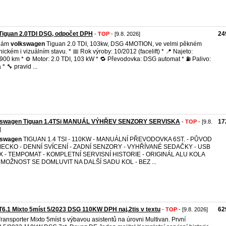
Tiguan 2.0TDI DSG, odpočet DPH
24
-
TOP
- [9.8. 2026]
dám
volkswagen
Tiguan 2.0 TDI, 103kw, DSG 4MOTION, ve velmi pěkném
nickém i vizuálním stavu. * 📅 Rok výroby: 10/2012 (facelift) * 📍 Najeto:
900 km * ⚙️ Motor: 2.0 TDI, 103 kW * 🔁 Převodovka: DSG automat * ⛽ Palivo:
 * 🔧 pravid ...
kswagen Tiguan 1.4TSi MANUÁL VÝHŘEV SENZORY SERVISKA
17
-
TOP
- [9.8.
]
kswagen
TIGUAN 1.4 TSI - 110KW - MANUÁLNÍ PŘEVODOVKA 6ST. - PŮVOD
ECKO - DENNÍ SVÍCENÍ - ZADNÍ SENZORY - VYHŘÍVANÉ SEDAČKY - USB
UX - TEMPOMAT - KOMPLETNÍ SERVISNÍ HISTORIE - ORIGINÁL ALU KOLA
 MOŽNOST SE DOMLUVIT NA DALŠÍ SADU KOL - BEZ ...
6.1 Mixto 5míst 5/2023 DSG 110KW DPH naj.2tis v textu
62
-
TOP
- [9.8. 2026]
ransporter Mixto 5míst s výbavou asistentů na úrovni Multivan. První