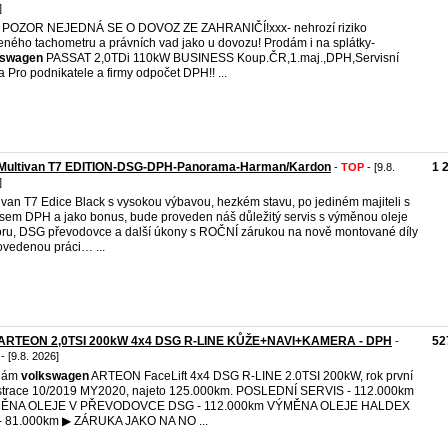
]
 POZOR NEJEDNÁ SE O DOVOZ ZE ZAHRANIČÍ!xxx- nehrozí riziko
eného tachometru a právních vad jako u dovozu! Prodám i na splátky-
kswagen
PASSAT 2,0TDi 110kW BUSINESS Koup.ČR,1.maj.,DPH,Servisní
a Pro podnikatele a firmy odpočet DPH!! ...
Multivan T7 EDITION-DSG-DPH-Panorama-Harman/Kardon
1 
-
TOP
- [9.8.
]
ivan T7 Edice Black s vysokou výbavou, hezkém stavu, po jediném majiteli s
sem DPH a jako bonus, bude proveden náš důležitý servis s výměnou oleje
ru, DSG převodovce a další úkony s ROČNÍ zárukou na nově montované díly
ovedenou práci… ...
ARTEON 2,0TSI 200kW 4x4 DSG R-LINE KŮŽE+NAVI+KAMERA - DPH
52
-
- [9.8. 2026]
dám
volkswagen
ARTEON FaceLift 4x4 DSG R-LINE 2.0TSI 200kW, rok první
strace 10/2019 MY2020, najeto 125.000km. POSLEDNÍ SERVIS - 112.000km
ĚNA OLEJE V PŘEVODOVCE DSG - 112.000km VÝMĚNA OLEJE HALDEX
- 81.000km ▶ ZÁRUKA JAKO NA NO ...