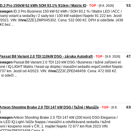
D.3 Pro 150kW 62 kWh SOH 93,1% 91tkm / Matrix IQ
53
-
TOP
- [9.8. 2026]
kswagen
ID.3 Pro Business 150 kW 62 kWh / SOH 93,1 % / Matrix LED / ACC /
ívaný volant a sedačky / 2 sady kol / 100 kW nabíjení Najeto 91 222 km. Jezdí
/2021. VIN: W
vw
ZZZE1ZMP045302. Cena: 532 000 Kč. DPH si odečtete. (439
Kč bez ...
assat B8 Variant 2.0 TDI 110kW DSG - záruka Autodraft
47
-
TOP
- [9.8. 2026]
kswagen
Passat B8 Variant 2.0 TDI 110 kW DSG / Business / tažné zařízení el.
pné / IQ.LIGHT Matrix / head-up displej / masážní sedadlo ergoComfort Najeto
737 km. Jezdí od 4/2023. VIN: W
vw
ZZZ3CZPE048459. Cena: 472 000 Kč.
si odečt ...
rteon Shooting Brake 2.0 TDI 147 kW DSG / Tažné / Masáže
63
-
TOP
- [9.8.
]
kswagen
Arteon Shooting Brake 2.0 TDI 147 kW (200 koní) DSG Elegance /
ix-LED IQ.Light / kůže Nappa / masážní a odvětrávaná sedadla / tažné
zení / koupeno nové v ČR, 1. majitel Najeto 72 677 km Rok 2023 VIN:
w
ZZZ3HZPE503408 Cena: 6 ...