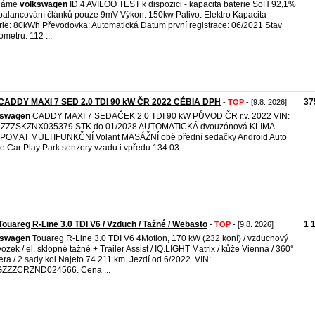
dáme
volkswagen
ID.4 AVILOO TEST k dispozici - kapacita baterie SoH 92,1%
alancování článků pouze 9mV Výkon: 150kw Palivo: Elektro Kapacita
rie: 80kWh Převodovka: Automatická Datum první registrace: 06/2021 Stav
ometru: 112 ...
CADDY MAXI 7 SED 2.0 TDI 90 kW ČR 2022 CÉBIA DPH
37
-
TOP
- [9.8. 2026]
kswagen
CADDY MAXI 7 SEDAČEK 2.0 TDI 90 kW PŮVOD ČR r.v. 2022 VIN:
ZZZSKZNX035379 STK do 01/2028 AUTOMATICKÁ dvouzónová KLIMA
POMAT MULTIFUNKČNÍ Volant MASÁŽNÍ obě přední sedačky Android Auto
e Car Play Park senzory vzadu i vpředu 134 03 ...
ouareg R-Line 3.0 TDI V6 / Vzduch / Tažné / Webasto
1 
-
TOP
- [9.8. 2026]
kswagen
Touareg R-Line 3.0 TDI V6 4Motion, 170 kW (232 koní) / vzduchový
ozek / el. sklopné tažné + Trailer Assist / IQ.LIGHT Matrix / kůže Vienna / 360°
ra / 2 sady kol Najeto 74 211 km. Jezdí od 6/2022. VIN:
ZZZCRZND024566. Cena ...