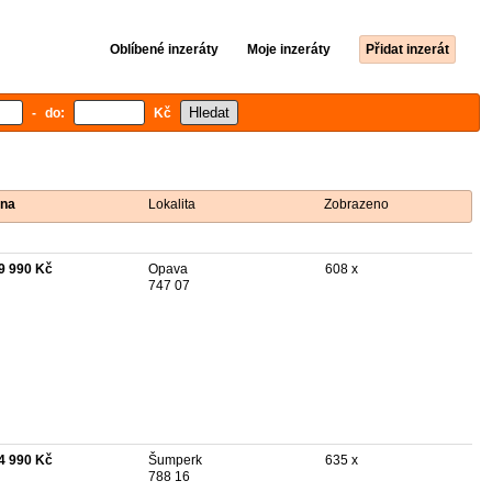
Oblíbené inzeráty
Moje inzeráty
Přidat inzerát
- do:
Kč
na
Lokalita
Zobrazeno
9 990 Kč
Opava
608 x
747 07
4 990 Kč
Šumperk
635 x
788 16