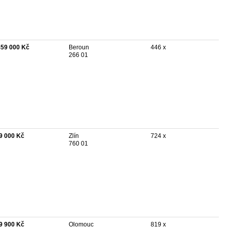
459 000 Kč
Beroun
446 x
266 01
9 000 Kč
Zlín
724 x
760 01
9 900 Kč
Olomouc
819 x