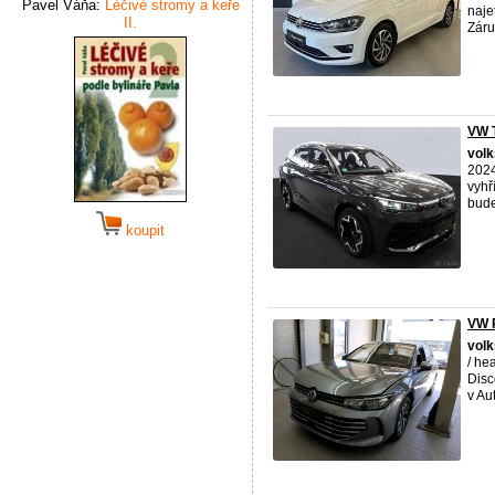
Pavel Váňa:
Léčivé stromy a keře
naje
II.
Záru
VW T
vol
2024
vyhř
bude
koupit
VW P
vol
/ he
Dis
v Aut