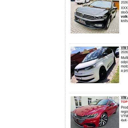
2026
XXX
stoč
vol
knih
VW 
2026
Mult
odpi
moto
a pr
VW 
TOP
Pro
regi
VÝM
4x4 