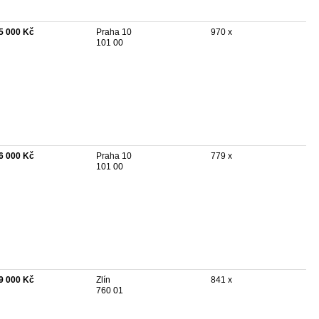
5 000 Kč
Praha 10
970 x
101 00
6 000 Kč
Praha 10
779 x
101 00
9 000 Kč
Zlín
841 x
760 01