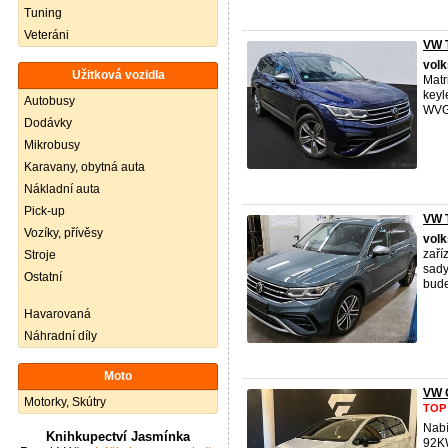
Tuning
Veteráni
VW T
vol
Užitková vozidla
Matr
keyl
Autobusy
WVG
Dodávky
Mikrobusy
Karavany, obytná auta
Nákladní auta
Pick-up
VW T
Vozíky, přívěsy
vol
zaří
Stroje
sady
Ostatní
bude
Havarovaná
Náhradní díly
Moto
VW 
Motorky, Skútry
TOP
Nabí
Knihkupectví Jasmínka
92KW