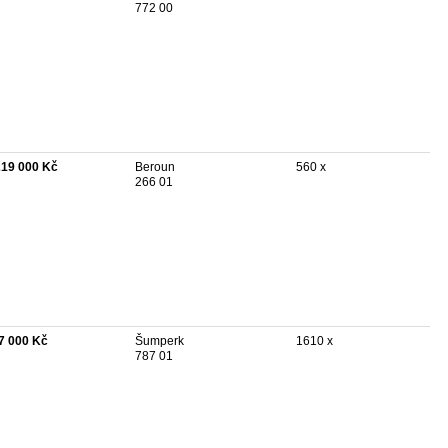
772 00
219 000 Kč
Beroun
560 x
266 01
7 000 Kč
Šumperk
1610 x
787 01