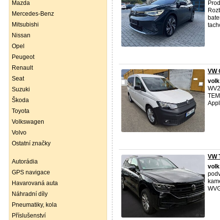
Mazda
Pro
Rozb
Mercedes-Benz
bate
Mitsubishi
tach
Nissan
Opel
Peugeot
Renault
VW 
Seat
vol
WV2
Suzuki
TEM
Škoda
Appl
Toyota
Volkswagen
Volvo
Ostatní značky
VW T
Autorádia
vol
GPS navigace
podv
kame
Havarovaná auta
WVG
Náhradní díly
Pneumatiky, kola
Příslušenství