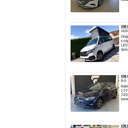
VW C
2026
Orig
s ná
LED 
spou
VW 
[9.8.
Nabí
1.5T
7/20
servi
VW 