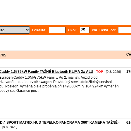
Lokalita:
Okolí:
km Cena od:
Ce
 705
Caddy 1.6i 75kW Family TAŽNÉ Bluetooth KLIMA 2x ALU
17
-
TOP
- [9.8. 2026]
kswagen
Caddy 1.6MPi 75kW Family. Po 2. majiteli. Vozidlo od
rizovaného dealera
volkswagen
. Pravidelný servis doložitelný servisní
ou. Poslední výměna oleje proběhla při 149.000km. V 104.924km vyměněn
odový set. Garance poč ...
iD.4 SPORT MATRIX HUD TEPELKO PANORAMA 360° KAMERA TAŽNÉ
61
-
- [9.8. 2026]