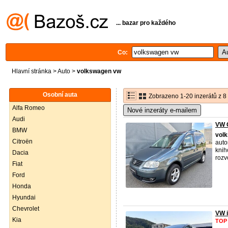
... bazar pro každého
Co:
Hlavní stránka
>
Auto
>
volkswagen vw
Osobní auta
Zobrazeno 1-20 inzerátů z 8
Alfa Romeo
Nové inzeráty e-mailem
Audi
VW 
BMW
vol
Citroën
auto
knih
Dacia
rozv
Fiat
Ford
Honda
Hyundai
Chevrolet
VW 
Kia
TOP