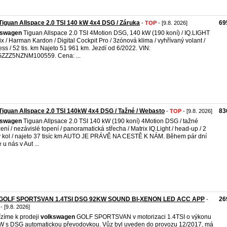
iguan Allspace 2.0 TSI 140 kW 4x4 DSG / Záruka
69
-
TOP
- [9.8. 2026]
kswagen
Tiguan Allspace 2.0 TSI 4Motion DSG, 140 kW (190 koní) / IQ.LIGHT
ix / Harman Kardon / Digital Cockpit Pro / 3zónová klima / vyhřívaný volant /
ess / 52 tis. km Najeto 51 961 km. Jezdí od 6/2022. VIN:
ZZZ5NZNM100559. Cena: ...
iguan Allspace 2.0 TSI 140kW 4x4 DSG / Tažné / Webasto
83
-
TOP
- [9.8. 2026]
kswagen
Tiguan Allpsace 2.0 TSI 140 kW (190 koní) 4Motion DSG / tažné
zení / nezávislé topení / panoramatická střecha / Matrix IQ.Light / head-up / 2
 kol / najeto 37 tisíc km AUTO JE PRÁVĚ NA CESTĚ K NÁM. Během pár dní
 u nás v Aut ...
GOLF SPORTSVAN 1.4TSI DSG 92KW SOUND BI-XENON LED ACC APP
26
-
- [9.8. 2026]
zíme k prodeji
volkswagen
GOLF SPORTSVAN v motorizaci 1.4TSI o výkonu
 s DSG automatickou převodovkou. Vůz byl uveden do provozu 12/2017, má