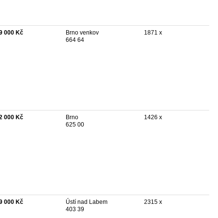
9 000 Kč
Brno venkov
1871 x
664 64
2 000 Kč
Brno
1426 x
625 00
9 000 Kč
Ústí nad Labem
2315 x
403 39