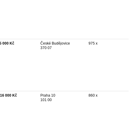
5 000 Kč
České Budějovice
975 x
370 07
116 000 Kč
Praha 10
860 x
101 00