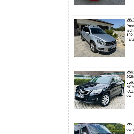
VW 
Pro
tech
192.
nafta
Vol
2026
vol
NĚM
- A
vw
-
VW T
vw
T