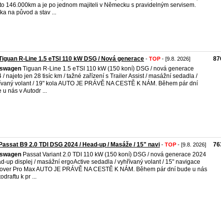
to 146.000km a je po jednom majiteli v Německu s pravidelným servisem.
ka na původ a stav ...
iguan R-Line 1.5 eTSI 110 kW DSG / Nová generace
87
-
TOP
- [9.8. 2026]
kswagen
Tiguan R-Line 1.5 eTSI 110 kW (150 koní) DSG / nová generace
 / najeto jen 28 tisíc km / tažné zařízení s Trailer Assist / masážní sedadla /
ívaný volant / 19" kola AUTO JE PRÁVĚ NA CESTĚ K NÁM. Během pár dní
 u nás v Autodr ...
assat B9 2.0 TDI DSG 2024 / Head-up / Masáže / 15" navi
76
-
TOP
- [9.8. 2026]
kswagen
Passat Variant 2.0 TDI 110 kW (150 koní) DSG / nová generace 2024
ad-up displej / masážní ergoActive sedadla / vyhřívaný volant / 15" navigace
cover Pro Max AUTO JE PRÁVĚ NA CESTĚ K NÁM. Během pár dní bude u nás
odraftu k pr ...