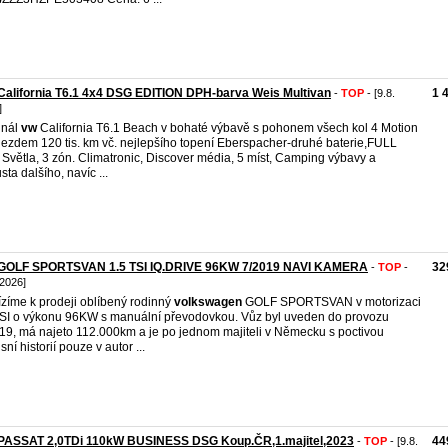
alifornia T6.1 4x4 DSG EDITION DPH-barva Weis Multivan
1 
-
TOP
- [9.8.
]
inál
vw
California T6.1 Beach v bohaté výbavě s pohonem všech kol 4 Motion
jezdem 120 tis. km vč. nejlepšího topení Eberspacher-druhé baterie,FULL
Světla, 3 zón. Climatronic, Discover média, 5 míst, Camping výbavy a
sta dalšího, navíc ...
GOLF SPORTSVAN 1.5 TSI IQ.DRIVE 96KW 7/2019 NAVI KAMERA
32
-
TOP
-
 2026]
zíme k prodeji oblíbený rodinný
volkswagen
GOLF SPORTSVAN v motorizaci
SI o výkonu 96KW s manuální převodovkou. Vůz byl uveden do provozu
19, má najeto 112.000km a je po jednom majiteli v Německu s poctivou
sní historií pouze v autor ...
PASSAT 2,0TDi 110kW BUSINESS DSG Koup.ČR,1.majitel,2023
44
-
TOP
- [9.8.