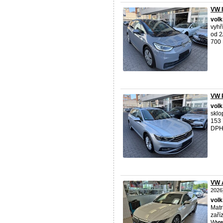
VW I
vol
vyhř
od 2
700 
VW P
vol
sklo
153 
DPH 
VW A
2026
vol
Matr
zaří
W
v