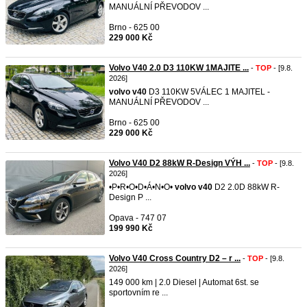
MANUÁLNÍ PŘEVODOV ...
Brno - 625 00
229 000 Kč
Volvo V40 2.0 D3 110KW 1MAJITE ...
-
TOP
- [9.8.
2026]
volvo
v40
D3 110KW 5VÁLEC 1 MAJITEL -
MANUÁLNÍ PŘEVODOV ...
Brno - 625 00
229 000 Kč
Volvo V40 D2 88kW R-Design VÝH ...
-
TOP
- [9.8.
2026]
•P•R•O•D•Á•N•O•
volvo
v40
D2 2.0D 88kW R-
Design P ...
Opava - 747 07
199 990 Kč
Volvo V40 Cross Country D2 – r ...
-
TOP
- [9.8.
2026]
149 000 km | 2.0 Diesel | Automat 6st. se
sportovním re ...