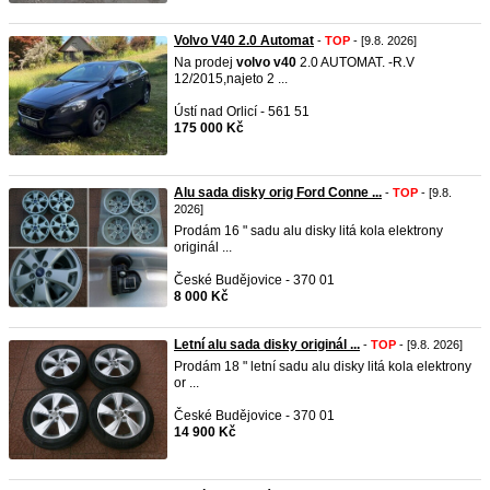
Volvo V40 2.0 Automat
-
TOP
- [9.8. 2026]
Na prodej
volvo
v40
2.0 AUTOMAT. -R.V
12/2015,najeto 2 ...
Ústí nad Orlicí - 561 51
175 000 Kč
Alu sada disky orig Ford Conne ...
-
TOP
- [9.8.
2026]
Prodám 16 " sadu alu disky litá kola elektrony
originál ...
České Budějovice - 370 01
8 000 Kč
Letní alu sada disky originál ...
-
TOP
- [9.8. 2026]
Prodám 18 " letní sadu alu disky litá kola elektrony
or ...
České Budějovice - 370 01
14 900 Kč