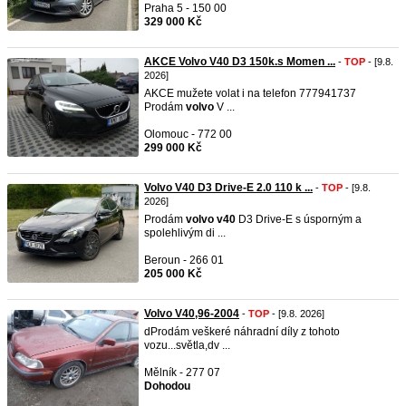
Praha 5 - 150 00
329 000 Kč
AKCE Volvo V40 D3 150k.s Momen ...
-
TOP
- [9.8.
2026]
AKCE mužete volat i na telefon 777941737
Prodám
volvo
V ...
Olomouc - 772 00
299 000 Kč
Volvo V40 D3 Drive-E 2.0 110 k ...
-
TOP
- [9.8.
2026]
Prodám
volvo
v40
D3 Drive-E s úsporným a
spolehlivým di ...
Beroun - 266 01
205 000 Kč
Volvo V40,96-2004
-
TOP
- [9.8. 2026]
dProdám veškeré náhradní díly z tohoto
vozu...světla,dv ...
Mělník - 277 07
Dohodou