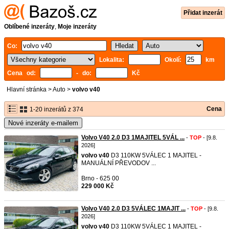
Přidat inzerát
Oblíbené inzeráty
,
Moje inzeráty
Co:
Lokalita:
Okolí:
km
Cena od:
- do:
Kč
Hlavní stránka
>
Auto
>
volvo v40
Cena
1-20 inzerátů z 374
Nové inzeráty e-mailem
Volvo V40 2.0 D3 1MAJITEL 5VÁL ...
-
TOP
- [9.8.
2026]
volvo
v40
D3 110KW 5VÁLEC 1 MAJITEL -
MANUÁLNÍ PŘEVODOV ...
Brno - 625 00
229 000 Kč
Volvo V40 2.0 D3 5VÁLEC 1MAJIT ...
-
TOP
- [9.8.
2026]
volvo
v40
D3 110KW 5VÁLEC 1 MAJITEL -