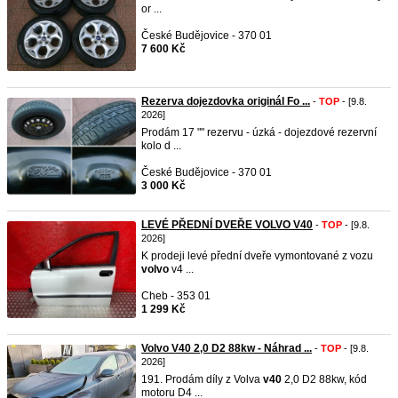
or ...
České Budějovice - 370 01
7 600 Kč
Rezerva dojezdovka originál Fo ...
-
TOP
- [9.8.
2026]
Prodám 17 "" rezervu - úzká - dojezdové rezervní
kolo d ...
České Budějovice - 370 01
3 000 Kč
LEVÉ PŘEDNÍ DVEŘE VOLVO V40
-
TOP
- [9.8.
2026]
K prodeji levé přední dveře vymontované z vozu
volvo
v4 ...
Cheb - 353 01
1 299 Kč
Volvo V40 2,0 D2 88kw - Náhrad ...
-
TOP
- [9.8.
2026]
191. Prodám díly z Volva
v40
2,0 D2 88kw, kód
motoru D4 ...