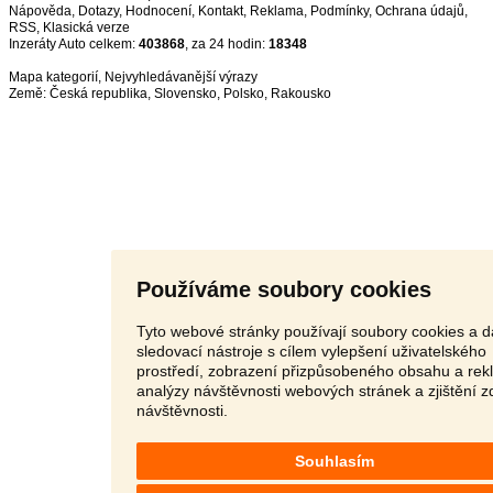
Nápověda
,
Dotazy
,
Hodnocení
,
Kontakt
,
Reklama
,
Podmínky
,
Ochrana údajů
,
RSS
,
Inzeráty Auto celkem:
403868
, za 24 hodin:
18348
Mapa kategorií
,
Nejvyhledávanější výrazy
Země:
Česká republika
,
Slovensko
,
Polsko
,
Rakousko
Používáme soubory cookies
Tyto webové stránky používají soubory cookies a d
sledovací nástroje s cílem vylepšení uživatelského
prostředí, zobrazení přizpůsobeného obsahu a rek
analýzy návštěvnosti webových stránek a zjištění z
návštěvnosti.
Souhlasím