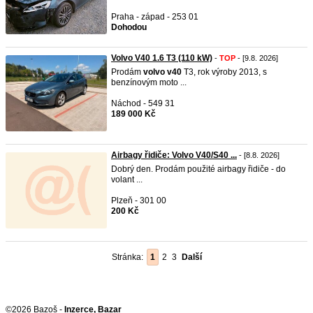
Praha - západ - 253 01
Dohodou
Volvo V40 1.6 T3 (110 kW)
-
TOP
- [9.8. 2026]
Prodám
volvo
v40
T3, rok výroby 2013, s
benzínovým moto ...
Náchod - 549 31
189 000 Kč
Airbagy řidiče: Volvo V40/S40 ...
- [8.8. 2026]
Dobrý den. Prodám použité airbagy řidiče - do
volant ...
Plzeň - 301 00
200 Kč
Stránka:
1
2
3
Další
©2026 Bazoš -
Inzerce, Bazar