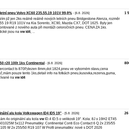
letní pneu Volvo XC60 235.55.19 101V 99,9%
1 
- [6.8. 2026]
zím již jen 2ks reálně reálně nových letních pneu Bridgestone Alenza, rozměr
55 19 R19 101V na Kia Sorento, XC90, Mazda CX7, DOT 1625. Byly jen
ntované z nového auta při montáži celoročních pneu. CENA ZA 1ks.
tické jsou na
vw
id4
, ...
50 r20 100t 1ks Continental
80
- [6.8. 2026]
ercontact ts 870P,dezen 8mm,dot 1824,pneu ve vyborném stavu,cena
č,mám pouze tento 1ks,detail info na fotkách pneu,kusovka,rezerva,guma,
žívané na
vw
id4
inální alu kola Volkswagen ID4 ID5 19"
26
- [5.8. 2026]
ám 4x originální alu kola
vw
ID.4 ID.5 o velikosti 19". Kola: 8J x 19H2 ET45
01025M 5x112 Pneumatiky: Continental Conti Eco Contact 6 Q 2x 235/55
105 W 2x 255/50 R19 107 W Profil pneumatiky: nové s DOT 2026