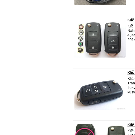
Klí
Klíč
Náhr
434
2014
Klíč
Klíč
Tran
fre
kusy
Klíč
Klíč