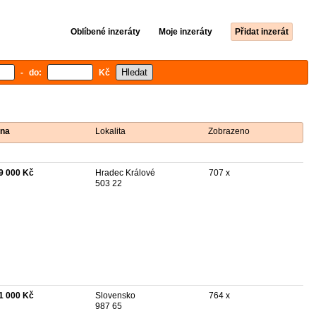
Oblíbené inzeráty
Moje inzeráty
Přidat inzerát
- do:
Kč
na
Lokalita
Zobrazeno
9 000 Kč
Hradec Králové
707 x
503 22
1 000 Kč
Slovensko
764 x
987 65