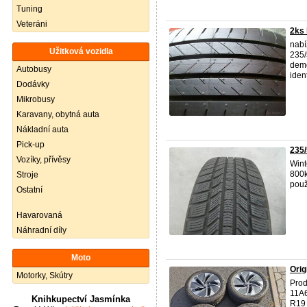
Tuning
Veteráni
2ks 
nabí
Užitková vozidla
235/
demo
Autobusy
iden
Dodávky
Mikrobusy
Karavany, obytná auta
Nákladní auta
Pick-up
235/
Vozíky, přívěsy
Wint
800k
Stroje
pou
Ostatní
Havarovaná
Náhradní díly
Moto
Orig
Motorky, Skútry
Prod
11A6
Knihkupectví Jasmínka
R19 