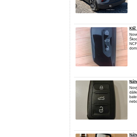
Klíč
Nové
Škod
NCF2
doml
Náhr
Nový
dálk
bate
nebo
Náh