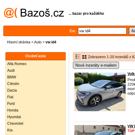
... bazar pro každého
Co:
Hlavní stránka
>
Auto
>
vw id4
Osobní auta
Zobrazeno 1-20 inzerátů z 8
Alfa Romeo
Nové inzeráty e-mailem
Audi
Vol
BMW
Pro
Citroën
220k
mome
Dacia
odpo
Fiat
Ford
Honda
Hyundai
Chevrolet
VW 
Kia
TOP