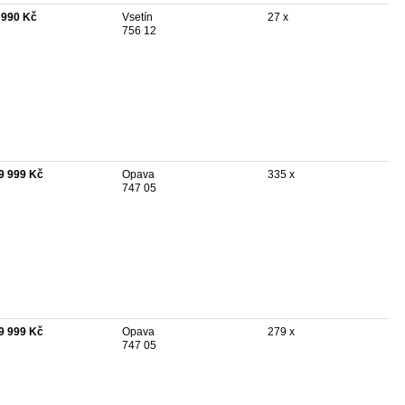
 990 Kč
Vsetín
27 x
756 12
9 999 Kč
Opava
335 x
747 05
9 999 Kč
Opava
279 x
747 05