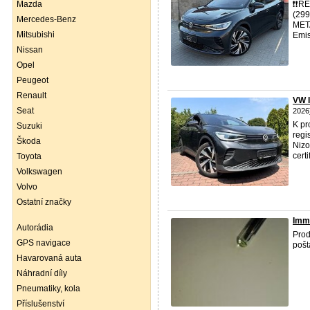
Mazda
❗️❗️
(29
Mercedes-Benz
MET
Mitsubishi
Emis
Nissan
Opel
Peugeot
Renault
VW 
Seat
2026
K pr
Suzuki
regi
Škoda
Nizo
certi
Toyota
Volkswagen
Volvo
Ostatní značky
Immo
Autorádia
Prod
GPS navigace
pošt
Havarovaná auta
Náhradní díly
Pneumatiky, kola
Příslušenství