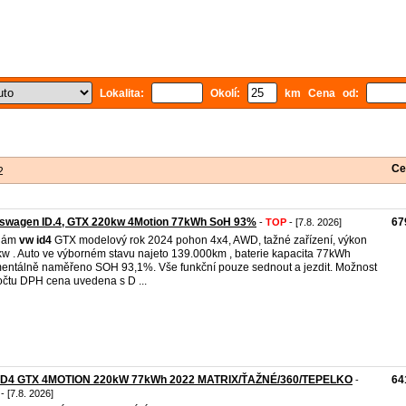
Lokalita:
Okolí:
km Cena od:
Ce
2
kswagen ID.4, GTX 220kw 4Motion 77kWh SoH 93%
67
-
TOP
- [7.8. 2026]
dám
vw
id4
GTX modelový rok 2024 pohon 4x4, AWD, tažné zařízení, výkon
w . Auto ve výborném stavu najeto 139.000km , baterie kapacita 77kWh
ntálně naměřeno SOH 93,1%. Vše funkční pouze sednout a jezdit. Možnost
čtu DPH cena uvedena s D ...
ID4 GTX 4MOTION 220kW 77kWh 2022 MATRIX/ŤAŽNÉ/360/TEPELKO
64
-
- [7.8. 2026]