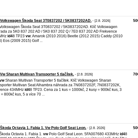
č Volkswagen Škoda Seat 3T0837202 / 5K0837202AD.
50
- [2.8. 2026]
 Volkswagen Škoda Seat 3T0837202 / 5K0837202AD. Klíč Volkswagen
ada za 5K0 837 202 AD / 5K0 837 202 Q / 7E0 837 202 AD Frekvence
MHz
id4
8 TP23
vw
: Amarok (2010 2016) Beetle (2012 2015) Caddy (2010
) Eos (2009 2015) Golf ...
 Vw Sharan Multivan Transporter 5 tlačítek.
70
- [2.8. 2026]
vw
Sharan Multivan Transporter 5 tlačítek. Klíč Volkswagen Sharan
sporter Multivan Seat Alhambra náhrada za 7N0837202F, 7N0837202K,
kvence 434MHz
id4
8 TP23. Cena za 1 kus = 1000kč, 2 kusy = 900kč kus, 3
 = 800kč kus, 5 a více 70 ...
 Škoda Octavia 1. Fabia 1. Vw Polo Golf Seat Leon.
50
- [2.8. 2026]
 Škoda Octavia 1. Fabia 1.
vw
Polo Golf Seat Leon. 5FA007680 433MHz
id4
8