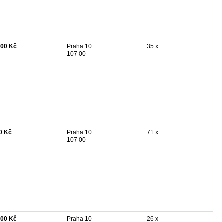
000 Kč
Praha 10
35 x
107 00
0 Kč
Praha 10
71 x
107 00
000 Kč
Praha 10
26 x