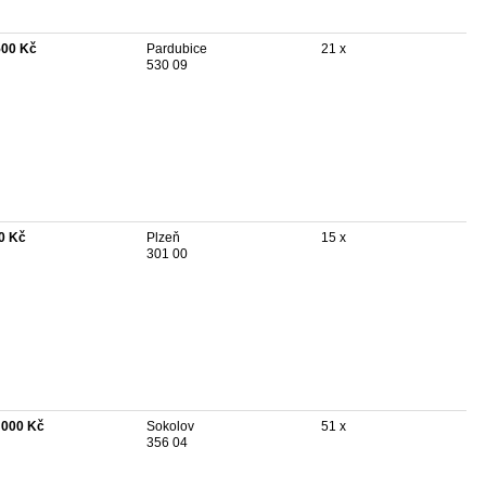
500 Kč
Pardubice
21 x
530 09
0 Kč
Plzeň
15 x
301 00
 000 Kč
Sokolov
51 x
356 04