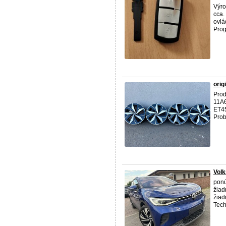
Výro
cca.
ovlá
Prog
orig
Prod
11A6
ET45
Prob
Vol
pon
žiad
žiad
Tech