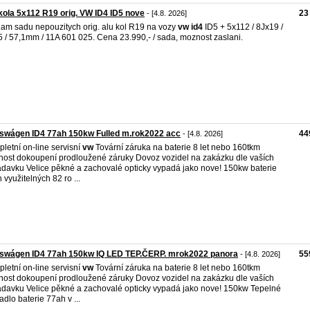
kola 5x112 R19 orig. VW ID4 ID5 nove
23
- [4.8. 2026]
am sadu nepouzitych orig. alu kol R19 na vozy
vw
id4
ID5 + 5x112 / 8Jx19 /
 / 57,1mm / 11A 601 025. Cena 23.990,- / sada, moznost zaslani.
swágen ID4 77ah 150kw Fulled m.rok2022 acc
44
- [4.8. 2026]
letní on-line servisní
vw
Tovární záruka na baterie 8 let nebo 160tkm
ost dokoupení prodloužené záruky Dovoz vozidel na zakázku dle vaších
davku Velice pěkné a zachovalé opticky vypadá jako nove! 150kw baterie
 využitelných 82 ro ...
kswágen ID4 77ah 150kw IQ LED TEP.ČERP. mrok2022 panora
55
- [4.8. 2026]
letní on-line servisní
vw
Tovární záruka na baterie 8 let nebo 160tkm
ost dokoupení prodloužené záruky Dovoz vozidel na zakázku dle vaších
davku Velice pěkné a zachovalé opticky vypadá jako nove! 150kw Tepelné
adlo baterie 77ah v ...