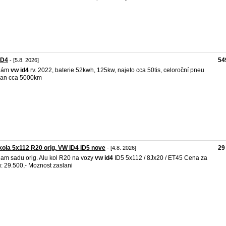
ID4
54
- [5.8. 2026]
dám
vw
id4
rv. 2022, baterie 52kwh, 125kw, najeto cca 50tis, celoroční pneu
ian cca 5000km
kola 5x112 R20 orig. VW ID4 ID5 nove
29
- [4.8. 2026]
am sadu orig. Alu kol R20 na vozy
vw
id4
ID5 5x112 / 8Jx20 / ET45 Cena za
: 29.500,- Moznost zaslani