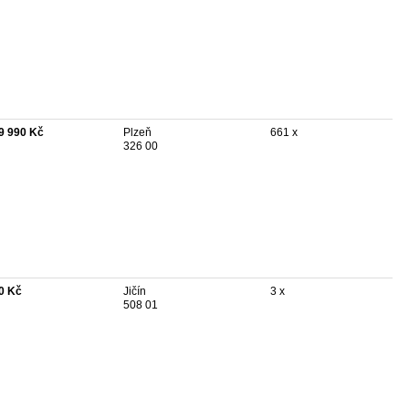
9 990 Kč
Plzeň
661 x
326 00
0 Kč
Jičín
3 x
508 01