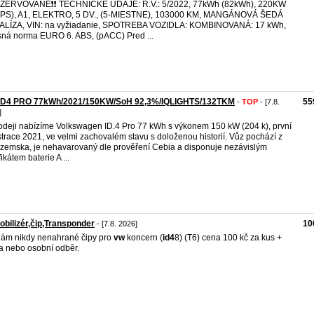
REZERVOVANÉ❗️❗️ TECHNICKÉ ÚDAJE: R.V.: 5/2022, 77kWh (82kWh), 220KW
9PS), A1, ELEKTRO, 5 DV., (5-MIESTNE), 103000 KM, MANGÁNOVÁ ŠEDÁ
ALÍZA, VIN: na vyžiadanie, SPOTREBA VOZIDLA: KOMBINOVANÁ: 17 kWh,
ná norma EURO 6. ABS, (pACC) Pred ...
ID4 PRO 77kWh/2021/150KW/SoH 92,3%/IQLIGHTS/132TKM
55
-
TOP
- [7.8.
]
odeji nabízíme Volkswagen ID.4 Pro 77 kWh s výkonem 150 kW (204 k), první
strace 2021, ve velmi zachovalém stavu s doloženou historií. Vůz pochází z
zemska, je nehavarovaný dle prověření Cebia a disponuje nezávislým
fikátem baterie A ...
bilizér,čip,Transponder
10
- [7.8. 2026]
ám nikdy nenahrané čipy pro
vw
koncern (
id4
8) (T6) cena 100 kč za kus +
a nebo osobní odběr.