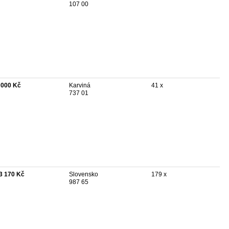
107 00
 000 Kč
Karviná
41 x
737 01
3 170 Kč
Slovensko
179 x
987 65