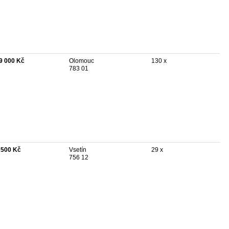
9 000 Kč
Olomouc
130 x
783 01
 500 Kč
Vsetín
29 x
756 12