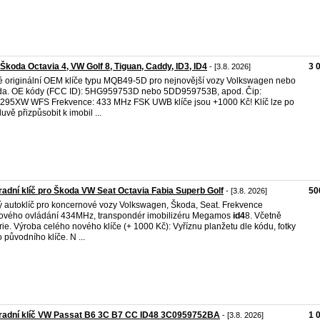
 Škoda Octavia 4, VW Golf 8, Tiguan, Caddy, ID3, ID4
3 
- [3.8. 2026]
 originální OEM klíče typu MQB49-5D pro nejnovější vozy Volkswagen nebo
a. OE kódy (FCC ID): 5HG959753D nebo 5DD959753B, apod. Čip:
95XW WFS Frekvence: 433 MHz FSK UWB klíče jsou +1000 Kč! Klíč lze po
uvě přizpůsobit k imobil ...
adní klíč pro Škoda VW Seat Octavia Fabia Superb Golf
50
- [3.8. 2026]
 autoklíč pro koncernové vozy Volkswagen, Škoda, Seat. Frekvence
ového ovládání 434MHz, transpondér imobilizéru Megamos
id4
8. Včetně
rie. Výroba celého nového klíče (+ 1000 Kč): Vyříznu planžetu dle kódu, fotky
 původního klíče. N ...
radní klíč VW Passat B6 3C B7 CC ID48 3C0959752BA
1 
- [3.8. 2026]