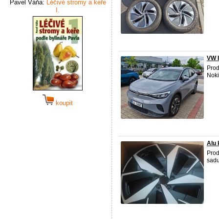
Pavel Váňa:
Léčivé stromy a keře
I.
VW 
Pro
Nok
koupit
Alu 
Prod
sadu