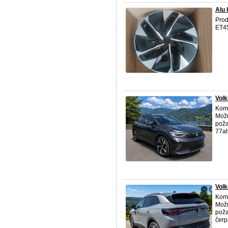
Alu 
Prod
ET45
Volk
Komp
Možn
poža
77ah
Vol
Komp
Možn
poža
čerp