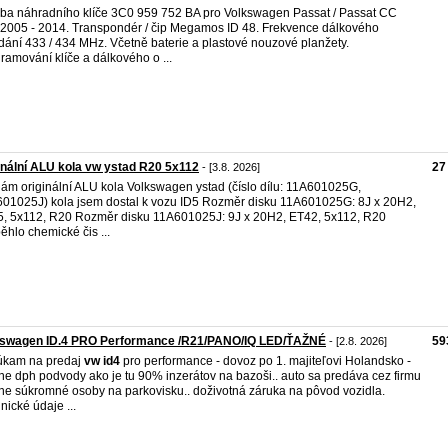
ba náhradního klíče 3C0 959 752 BA pro Volkswagen Passat / Passat CC
 2005 - 2014. Transpondér / čip Megamos ID 48. Frekvence dálkového
dání 433 / 434 MHz. Včetně baterie a plastové nouzové planžety.
ramování klíče a dálkového o ...
inální ALU kola vw ystad R20 5x112
27
- [3.8. 2026]
ám originální ALU kola Volkswagen ystad (číslo dílu: 11A601025G,
01025J) kola jsem dostal k vozu ID5 Rozměr disku 11A601025G: 8J x 20H2,
, 5x112, R20 Rozměr disku 11A601025J: 9J x 20H2, ET42, 5x112, R20
ěhlo chemické čis ...
kswagen ID.4 PRO Performance /R21/PANO/IQ LED/ŤAŽNÉ
59
- [2.8. 2026]
úkam na predaj
vw
id4
pro performance - dovoz po 1. majiteľovi Holandsko -
ne dph podvody ako je tu 90% inzerátov na bazoši.. auto sa predáva cez firmu
ne súkromné osoby na parkovisku.. doživotná záruka na pôvod vozidla.
nické údaje ...