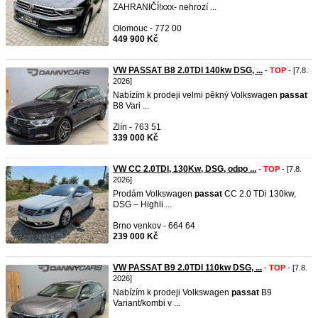
ZAHRANIČÍ!xxx- nehrozí ...
Olomouc - 772 00
449 900 Kč
VW PASSAT B8 2.0TDI 140kw DSG, ...
-
TOP
- [7.8.
2026]
Nabízím k prodeji velmi pěkný Volkswagen
passat
B8 Vari ...
Zlín - 763 51
339 000 Kč
VW CC 2.0TDI, 130Kw, DSG, odpo ...
-
TOP
- [7.8.
2026]
Prodám Volkswagen
passat
CC 2.0 TDi 130kw,
DSG – Highli ...
Brno venkov - 664 64
239 000 Kč
VW PASSAT B9 2.0TDI 110kw DSG, ...
-
TOP
- [7.8.
2026]
Nabízím k prodeji Volkswagen
passat
B9
Variant/kombi v ...