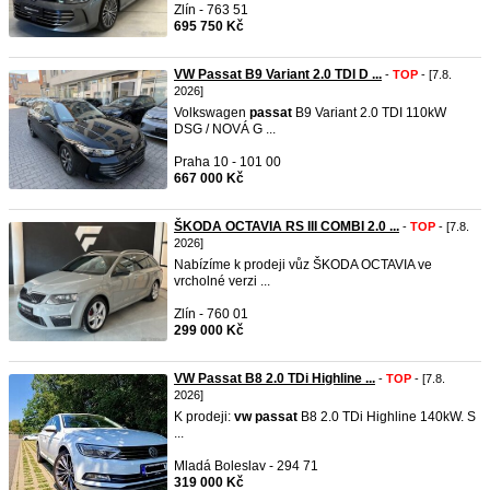
Zlín - 763 51
695 750 Kč
VW Passat B9 Variant 2.0 TDI D ...
-
TOP
- [7.8.
2026]
Volkswagen
passat
B9 Variant 2.0 TDI 110kW
DSG / NOVÁ G ...
Praha 10 - 101 00
667 000 Kč
ŠKODA OCTAVIA RS III COMBI 2.0 ...
-
TOP
- [7.8.
2026]
Nabízíme k prodeji vůz ŠKODA OCTAVIA ve
vrcholné verzi ...
Zlín - 760 01
299 000 Kč
VW Passat B8 2.0 TDi Highline ...
-
TOP
- [7.8.
2026]
K prodeji:
vw
passat
B8 2.0 TDi Highline 140kW. S
...
Mladá Boleslav - 294 71
319 000 Kč