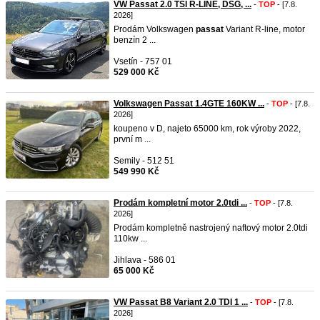
VW Passat 2.0 TSI R-LINE, DSG, ...
-
TOP
- [7.8.
2026]
Prodám Volkswagen
passat
Variant R-line, motor
benzín 2 ...
Vsetín - 757 01
529 000 Kč
Volkswagen Passat 1.4GTE 160KW ...
-
TOP
- [7.8.
2026]
koupeno v D,​ najeto 65000 km, rok výroby 2022,
první m ...
Semily - 512 51
549 990 Kč
Prodám kompletní motor 2.0tdi ...
-
TOP
- [7.8.
2026]
Prodám kompletně nastrojený naftový motor 2.0tdi
110kw ...
Jihlava - 586 01
65 000 Kč
VW Passat B8 Variant 2.0 TDI 1 ...
-
TOP
- [7.8.
2026]