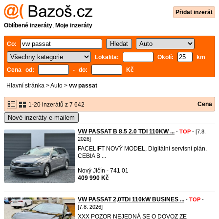
Přidat inzerát
Oblíbené inzeráty
,
Moje inzeráty
Co:
Lokalita:
Okolí:
km
Cena od:
- do:
Kč
Hlavní stránka
>
Auto
>
vw passat
Cena
1-20 inzerátů z 7 642
Nové inzeráty e-mailem
VW PASSAT B 8.5 2.0 TDI 110KW ...
-
TOP
- [7.8.
2026]
FACELIFT NOVÝ MODEL, Digitální servisní plán.
CEBIA B ...
Nový Jičín - 741 01
409 990 Kč
VW PASSAT 2,0TDi 110kW BUSINES ...
-
TOP
-
[7.8. 2026]
XXX POZOR NEJEDNÁ SE O DOVOZ ZE