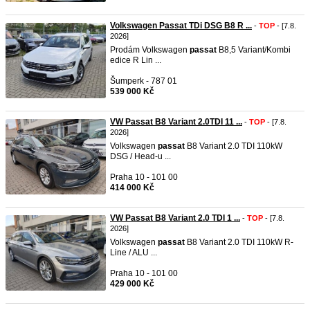
Volkswagen Passat TDi DSG B8 R ...
-
TOP
- [7.8.
2026]
Prodám Volkswagen
passat
B8,5 Variant/Kombi
edice R Lin ...
Šumperk - 787 01
539 000 Kč
VW Passat B8 Variant 2.0TDI 11 ...
-
TOP
- [7.8.
2026]
Volkswagen
passat
B8 Variant 2.0 TDI 110kW
DSG / Head-u ...
Praha 10 - 101 00
414 000 Kč
VW Passat B8 Variant 2.0 TDI 1 ...
-
TOP
- [7.8.
2026]
Volkswagen
passat
B8 Variant 2.0 TDI 110kW R-
Line / ALU ...
Praha 10 - 101 00
429 000 Kč