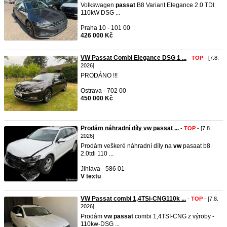
Volkswagen
passat
B8 Variant Elegance 2.0 TDI
110kW DSG ...
Praha 10 - 101 00
426 000 Kč
VW Passat Combi Elegance DSG 1 ...
-
TOP
- [7.8.
2026]
PRODÁNO !!!
Ostrava - 702 00
450 000 Kč
Prodám náhradní díly vw passat ...
-
TOP
- [7.8.
2026]
Prodám veškeré náhradní díly na
vw
pasaat b8
2.0tdi 110 ...
Jihlava - 586 01
V textu
VW Passat combi 1,4TSi-CNG110k ...
-
TOP
- [7.8.
2026]
Prodám
vw
passat
combi 1,4TSI-CNG z výroby -
110kw-DSG ...