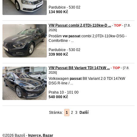
Pardubice - 530 02
134 900 Kč
VW Passat combi 2,0TDi-110kw-D ...
-
TOP
- [7.8.
2026]
Prodám
vw
passat
combi 2,0TDi-110kw-DSG -
Comfortline - ...
Pardubice - 530 02
339 900 Kč
VW Passat B8 Variant TDI 147kW ...
-
TOP
- [7.8.
2026]
Volkswagen
passat
B8 Variant 2.0 TDI 147kW
DSG R-line / ...
Praha 10 - 101 00
540 000 Kč
Stránka:
1
2
3
Další
©2026 Bazoš -
Inzerce, Bazar