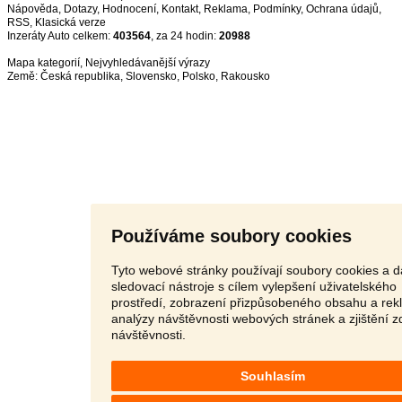
Nápověda
,
Dotazy
,
Hodnocení
,
Kontakt
,
Reklama
,
Podmínky
,
Ochrana údajů
,
RSS
,
Inzeráty Auto celkem:
403564
, za 24 hodin:
20988
Mapa kategorií
,
Nejvyhledávanější výrazy
Země:
Česká republika
,
Slovensko
,
Polsko
,
Rakousko
Používáme soubory cookies
Tyto webové stránky používají soubory cookies a d
sledovací nástroje s cílem vylepšení uživatelského
prostředí, zobrazení přizpůsobeného obsahu a rek
analýzy návštěvnosti webových stránek a zjištění z
návštěvnosti.
Souhlasím