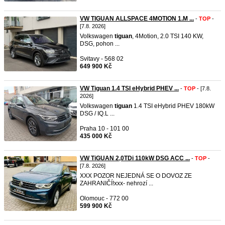
VW TIGUAN ALLSPACE 4MOTION 1.M ...
-
TOP
-
[7.8. 2026]
Volkswagen
tiguan
, 4Motion, 2.0 TSI 140 KW,
DSG, pohon ...
Svitavy - 568 02
649 900 Kč
VW Tiguan 1.4 TSI eHybrid PHEV ...
-
TOP
- [7.8.
2026]
Volkswagen
tiguan
1.4 TSI eHybrid PHEV 180kW
DSG / IQ.L ...
Praha 10 - 101 00
435 000 Kč
VW TiGUAN 2,0TDi 110kW DSG ACC ...
-
TOP
-
[7.8. 2026]
XXX POZOR NEJEDNÁ SE O DOVOZ ZE
ZAHRANIČÍ!xxx- nehrozí ...
Olomouc - 772 00
599 900 Kč