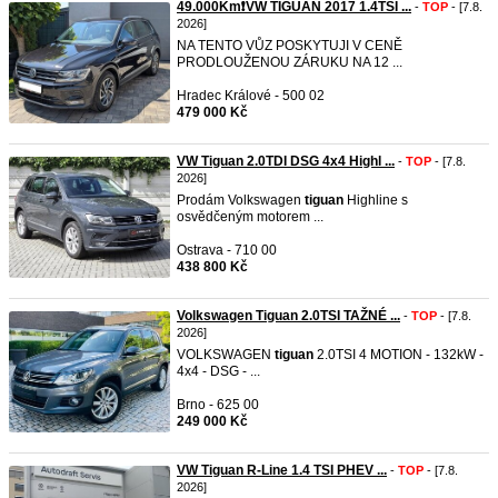
49.000Km❗VW TIGUAN 2017 1.4TSI ...
-
TOP
- [7.8.
2026]
NA TENTO VŮZ POSKYTUJI V CENĚ
PRODLOUŽENOU ZÁRUKU NA 12 ...
Hradec Králové - 500 02
479 000 Kč
VW Tiguan 2.0TDI DSG 4x4 Highl ...
-
TOP
- [7.8.
2026]
Prodám Volkswagen
tiguan
Highline s
osvědčeným motorem ...
Ostrava - 710 00
438 800 Kč
Volkswagen Tiguan 2.0TSI TAŽNÉ ...
-
TOP
- [7.8.
2026]
VOLKSWAGEN
tiguan
2.0TSI 4 MOTION - 132kW -
4x4 - DSG - ...
Brno - 625 00
249 000 Kč
VW Tiguan R-Line 1.4 TSI PHEV ...
-
TOP
- [7.8.
2026]