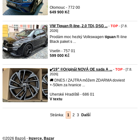
Olomouc - 772 00
649 900 Kč
VW Tiguan R-line, 2.0 TDI, DSG ...
-
TOP
- [7.8.
2026]
Prodám moc hezký Volkswagen
tiguan
R-line
Black paket s ...
Vsetín - 757 01
599 000 Kč
✔️19” ®Originál NOVÁ OE sada A ...
-
TOP
- [7.8.
2026]
🚚 DNES / ZAJTRA môžem ZDARMA doviest
+-50km za hranice ...
Uherské Hradiště - 686 01
V textu
Stránka:
1
2
3
Další
©2026 Bazoš -
Inzerce, Bazar