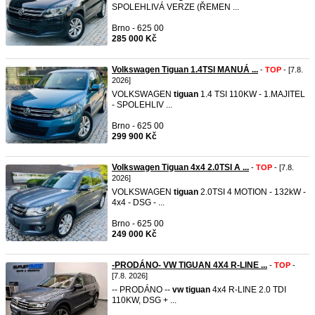
SPOLEHLIVÁ VERZE (ŘEMEN ...
Brno - 625 00
285 000 Kč
Volkswagen Tiguan 1.4TSI MANUÁ ...
-
TOP
- [7.8.
2026]
VOLKSWAGEN
tiguan
1.4 TSI 110KW - 1.MAJITEL
- SPOLEHLIV ...
Brno - 625 00
299 900 Kč
Volkswagen Tiguan 4x4 2.0TSI A ...
-
TOP
- [7.8.
2026]
VOLKSWAGEN
tiguan
2.0TSI 4 MOTION - 132kW -
4x4 - DSG - ...
Brno - 625 00
249 000 Kč
-PRODÁNO- VW TIGUAN 4X4 R-LINE ...
-
TOP
-
[7.8. 2026]
-- PRODÁNO --
vw
tiguan
4x4 R-LINE 2.0 TDI
110KW, DSG + ...