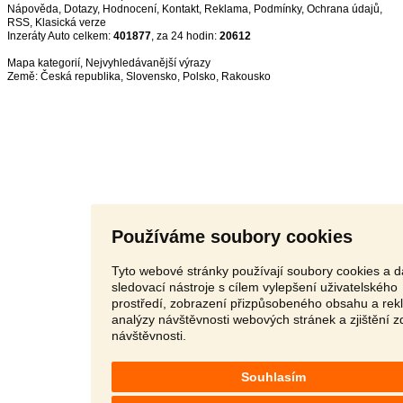
Nápověda
,
Dotazy
,
Hodnocení
,
Kontakt
,
Reklama
,
Podmínky
,
Ochrana údajů
,
RSS
,
Inzeráty Auto celkem:
401877
, za 24 hodin:
20612
Mapa kategorií
,
Nejvyhledávanější výrazy
Země:
Česká republika
,
Slovensko
,
Polsko
,
Rakousko
Používáme soubory cookies
Tyto webové stránky používají soubory cookies a d
sledovací nástroje s cílem vylepšení uživatelského
prostředí, zobrazení přizpůsobeného obsahu a rek
analýzy návštěvnosti webových stránek a zjištění z
návštěvnosti.
Souhlasím