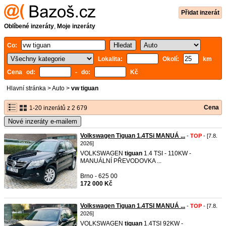
Přidat inzerát
Oblíbené inzeráty
,
Moje inzeráty
Co:
Lokalita:
Okolí:
km
Cena od:
- do:
Kč
Hlavní stránka
>
Auto
>
vw tiguan
Cena
1-20 inzerátů z 2 679
Nové inzeráty e-mailem
Volkswagen Tiguan 1.4TSi MANUÁ ...
-
TOP
- [7.8.
2026]
VOLKSWAGEN
tiguan
1.4 TSI - 110KW -
MANUÁLNÍ PŘEVODOVKA ...
Brno - 625 00
172 000 Kč
Volkswagen Tiguan 1.4TSI MANUÁ ...
-
TOP
- [7.8.
2026]
VOLKSWAGEN
tiguan
1.4TSI 92KW -