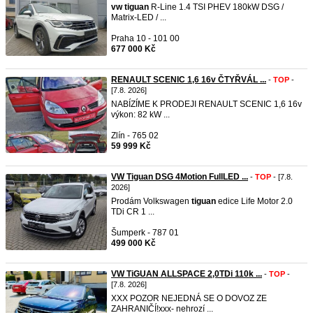
vw
tiguan
R-Line 1.4 TSI PHEV 180kW DSG /
Matrix-LED / ...
Praha 10 - 101 00
677 000 Kč
RENAULT SCENIC 1,6 16v ČTYŘVÁL ...
-
TOP
-
[7.8. 2026]
NABÍZÍME K PRODEJI RENAULT SCENIC 1,6 16v
výkon: 82 kW ...
Zlín - 765 02
59 999 Kč
VW Tiguan DSG 4Motion FullLED ...
-
TOP
- [7.8.
2026]
Prodám Volkswagen
tiguan
edice Life Motor 2.0
TDi CR 1 ...
Šumperk - 787 01
499 000 Kč
VW TiGUAN ALLSPACE 2,0TDi 110k ...
-
TOP
-
[7.8. 2026]
XXX POZOR NEJEDNÁ SE O DOVOZ ZE
ZAHRANIČÍ!xxx- nehrozí ...