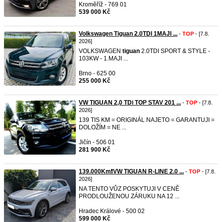
Kroměříž - 769 01
539 000 Kč
Volkswagen Tiguan 2.0TDI 1MAJI ...
-
TOP
- [7.8.
2026]
VOLKSWAGEN
tiguan
2.0TDI SPORT & STYLE -
103KW - 1.MAJI ...
Brno - 625 00
255 000 Kč
VW TIGUAN 2,0 TDi TOP STAV 201 ...
-
TOP
- [7.8.
2026]
139 TIS KM = ORIGINÁL NAJETO = GARANTUJI =
DOLOŽÍM = NE ...
Jičín - 506 01
281 900 Kč
139.000Km❗VW TIGUAN R-LINE 2.0 ...
-
TOP
- [7.8.
2026]
NA TENTO VŮZ POSKYTUJI V CENĚ
PRODLOUŽENOU ZÁRUKU NA 12 ...
Hradec Králové - 500 02
599 000 Kč