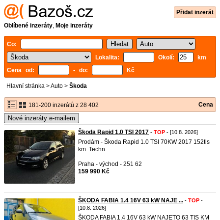
Přidat inzerát
Oblíbené inzeráty
,
Moje inzeráty
Co:
Lokalita:
Okolí:
km
Cena od:
- do:
Kč
Hlavní stránka
>
Auto
>
Škoda
Cena
181-200 inzerátů z 28 402
Nové inzeráty e-mailem
Škoda Rapid 1.0 TSI 2017
-
TOP
- [10.8. 2026]
Prodám - Škoda Rapid 1.0 TSI 70KW 2017 152tis
km. Techn ...
Praha - východ - 251 62
159 990 Kč
ŠKODA FABIA 1.4 16V 63 kW NAJE ...
-
TOP
-
[10.8. 2026]
ŠKODA FABIA 1.4 16V 63 kW NAJETO 63 TIS KM