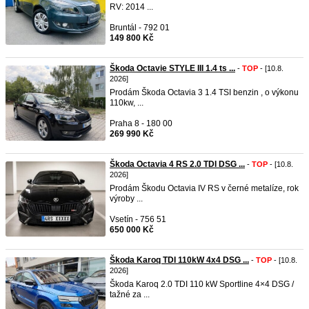
RV: 2014 ...
Bruntál - 792 01
149 800 Kč
Škoda Octavie STYLE III 1.4 ts ...
-
TOP
- [10.8.
2026]
Prodám Škoda Octavia 3 1.4 TSI benzin , o výkonu
110kw, ...
Praha 8 - 180 00
269 990 Kč
Škoda Octavia 4 RS 2.0 TDI DSG ...
-
TOP
- [10.8.
2026]
Prodám Škodu Octavia IV RS v černé metalíze, rok
výroby ...
Vsetín - 756 51
650 000 Kč
Škoda Karoq TDI 110kW 4x4 DSG ...
-
TOP
- [10.8.
2026]
Škoda Karoq 2.0 TDI 110 kW Sportline 4×4 DSG /
tažné za ...