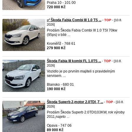
Praha 10 - 101 00
720 000 Kč
✅ Škoda Fabia Combi III 1.0 TS ...
-
TOP
- [10.8.
2026]
Prodám Škoda Fabia Combi III 1.0 TSI 70kw
(95ps) v bílé ...
Kroměříž - 768 61
279 900 Kč
Škoda Fabia III kombi FL 1.0TS ...
-
TOP
- [10.8.
2026]
Vozidlo je po prvním majiteli s pravidelným
servisem. ...
Blansko - 680 01
190 000 Kč
Škoda Superb 2,motor 2.0TDI ,T ...
-
TOP
- [10.8.
2026]
Prodám Škoda Superb 2.0TDI103KW, rok výroby
2011,najeto ...
Opava - 747 06
89 000 Kč