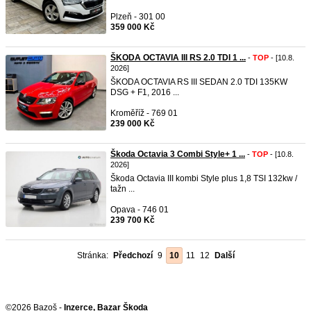
Plzeň - 301 00
359 000 Kč
ŠKODA OCTAVIA III RS 2.0 TDI 1 ...
-
TOP
- [10.8.
2026]
ŠKODA OCTAVIA RS III SEDAN 2.0 TDI 135KW
DSG + F1, 2016 ...
Kroměříž - 769 01
239 000 Kč
Škoda Octavia 3 Combi Style+ 1 ...
-
TOP
- [10.8.
2026]
Škoda Octavia III kombi Style plus 1,8 TSI 132kw /
tažn ...
Opava - 746 01
239 700 Kč
Stránka:
Předchozí
9
10
11
12
Další
©2026 Bazoš -
Inzerce, Bazar Škoda