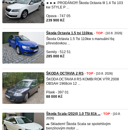
►►► PRODÁNO!!! Škoda Octavia III 1.4 Tsi 103
kw STYLE P ...
Opava - 747 05
239 900 Kč
Škoda Octavia 1.5 tsi 110kw.
-
TOP
- [10.8. 2026]
Škoda Octavia 1.5 Tsi 110kw s manuální 6q
převodovkou ...
Semily - 512 51
285 000 Kč
ŠKODA OCTAVIA 2 RS
-
TOP
- [10.8. 2026]
ŠKODA OCTAVIA II RS KOMBI ROK VÝR.2008
OBSAH 1968cm 12 ...
Písek - 397 01
88 000 Kč
Škoda Scala (2024) 1.0 TSi 81k ...
-
TOP
- [10.8.
2026]
🚗 Skladem! Škoda Scala se spolehlivým
benzínovým motor ...