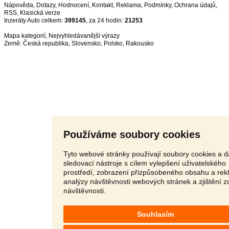
Nápověda
,
Dotazy
,
Hodnocení
,
Kontakt
,
Reklama
,
Podmínky
,
Ochrana údajů
,
RSS
,
Inzeráty Auto celkem:
399145
, za 24 hodin:
21253
Mapa kategorií
,
Nejvyhledávanější výrazy
Země:
Česká republika
,
Slovensko
,
Polsko
,
Rakousko
Používáme soubory cookies
Tyto webové stránky používají soubory cookies a d
sledovací nástroje s cílem vylepšení uživatelského
prostředí, zobrazení přizpůsobeného obsahu a rek
analýzy návštěvnosti webových stránek a zjištění z
návštěvnosti.
Souhlasím