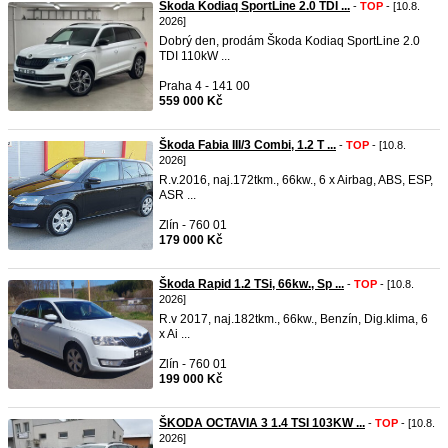
Škoda Kodiaq SportLine 2.0 TDI ...
-
TOP
- [10.8.
2026]
Dobrý den, prodám Škoda Kodiaq SportLine 2.0
TDI 110kW ...
Praha 4 - 141 00
559 000 Kč
Škoda Fabia III/3 Combi, 1.2 T ...
-
TOP
- [10.8.
2026]
R.v.2016, naj.172tkm., 66kw., 6 x Airbag, ABS, ESP,
ASR ...
Zlín - 760 01
179 000 Kč
Škoda Rapid 1.2 TSi, 66kw., Sp ...
-
TOP
- [10.8.
2026]
R.v 2017, naj.182tkm., 66kw., Benzín, Dig.klima, 6
x Ai ...
Zlín - 760 01
199 000 Kč
ŠKODA OCTAVIA 3 1.4 TSI 103KW ...
-
TOP
- [10.8.
2026]