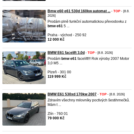
Bmw e60 e61 530d 160kw automat ...
-
TOP
- [8.8.
2026]
Prodám plně funkční automatickou převodovku z
bmw
e61
5 ...
Praha - východ - 250 92
12 000 Kč
BMW E61 facelift 3.0d
-
TOP
- [8.8. 2026]
Prodám
bmw
e61
facelift!!! Rok výroby 2007 Motor
3,0 M5 ...
Plzeň - 301 00
119 999 Kč
BMW E61 530xd 170kw 2007
-
TOP
- [8.8. 2026]
Zdravím všechny milovníky poctivých šestihrnečků.
Mám t ...
Zlín - 760 01
79 000 Kč