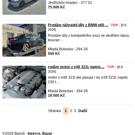
Jindřichův Hradec - 377 01
75 000 Kč
Prodám náhradní díly z BMW e60 ...
-
TOP
- [8.8.
2026]
Prodám díly z kompletního vozu ve skvělém stavu,
bouran ...
Mladá Boleslav - 294 28
550 Kč
rodám motor z e46 323i, najeto ...
-
TOP
- [8.8.
2026]
motor z e46 323i ale pasuje i do e39 523I, najeto
230 t ...
Mladá Boleslav - 294 28
18 000 Kč
Stránka:
1
2
3
Další
©2026 Bazoš -
Inzerce, Bazar