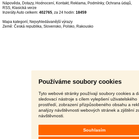
Nápověda
,
Dotazy
,
Hodnocení
,
Kontakt
,
Reklama
,
Podmínky
,
Ochrana údajů
,
RSS
,
Inzeráty Auto celkem:
402765
, za 24 hodin:
18459
Mapa kategorií
,
Nejvyhledávanější výrazy
Země:
Česká republika
,
Slovensko
,
Polsko
,
Rakousko
Používáme soubory cookies
Tyto webové stránky používají soubory cookies a d
sledovací nástroje s cílem vylepšení uživatelského
prostředí, zobrazení přizpůsobeného obsahu a rek
analýzy návštěvnosti webových stránek a zjištění z
návštěvnosti.
Souhlasím