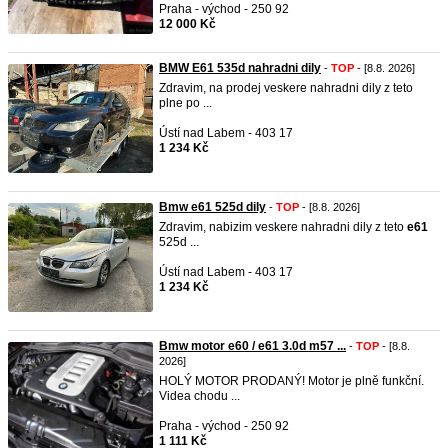
Praha - východ - 250 92
12 000 Kč
BMW E61 535d nahradni dily
-
TOP
- [8.8. 2026]
Zdravim, na prodej veskere nahradni dily z teto
plne po ...
Ústí nad Labem - 403 17
1 234 Kč
Bmw e61 525d dily
-
TOP
- [8.8. 2026]
Zdravim, nabizim veskere nahradni dily z teto
e61
525d ...
Ústí nad Labem - 403 17
1 234 Kč
Bmw motor e60 / e61 3.0d m57 ...
-
TOP
- [8.8.
2026]
HOLÝ MOTOR PRODANÝ! Motor je plně funkční.
Videa chodu ...
Praha - východ - 250 92
1 111 Kč