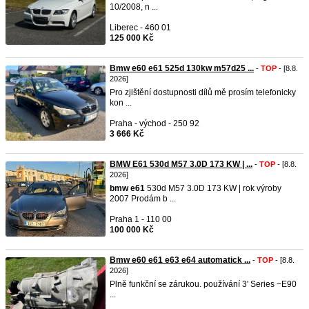
10/2008, n ...
Liberec - 460 01
125 000 Kč
Bmw e60 e61 525d 130kw m57d25 ...
-
TOP
- [8.8.
2026]
Pro zjištění dostupnosti dílů mě prosím telefonicky
kon ...
Praha - východ - 250 92
3 666 Kč
BMW E61 530d M57 3.0D 173 KW | ...
-
TOP
- [8.8.
2026]
bmw
e61
530d M57 3.0D 173 KW | rok výroby
2007 Prodám b ...
Praha 1 - 110 00
100 000 Kč
Bmw e60 e61 e63 e64 automatick ...
-
TOP
- [8.8.
2026]
Plně funkční se zárukou. používání 3' Series −E90
...