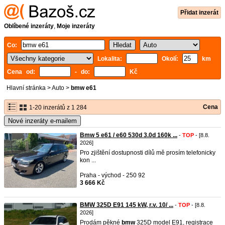
Přidat inzerát
Oblíbené inzeráty
,
Moje inzeráty
Co:
Lokalita:
Okolí:
km
Cena od:
- do:
Kč
Hlavní stránka
>
Auto
>
bmw e61
Cena
1-20 inzerátů z 1 284
Nové inzeráty e-mailem
Bmw 5 e61 / e60 530d 3.0d 160k ...
-
TOP
- [8.8.
2026]
Pro zjištění dostupnosti dílů mě prosím telefonicky
kon ...
Praha - východ - 250 92
3 666 Kč
BMW 325D E91 145 kW, r.v. 10/ ...
-
TOP
- [8.8.
2026]
Prodám pěkné
bmw
325D model E91, registrace