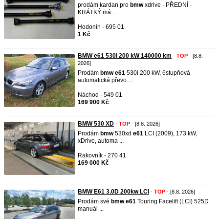
prodám kardan pro
bmw
xdrive - PŘEDNÍ -
KRÁTKÝ má ...
Hodonín - 695 01
1 Kč
BMW e61 530i 200 kW 140000 km
-
TOP
- [8.8.
2026]
Prodám
bmw
e61
530i 200 kW, 6stupňová
automatická převo ...
Náchod - 549 01
169 900 Kč
BMW 530 XD
-
TOP
- [8.8. 2026]
Prodám
bmw
530xd
e61
LCI (2009), 173 kW,
xDrive, automa ...
Rakovník - 270 41
169 000 Kč
BMW E61 3.0D 200kw LCI
-
TOP
- [8.8. 2026]
Prodám své
bmw
e61
Touring Facelift (LCI) 525D
manuál ...