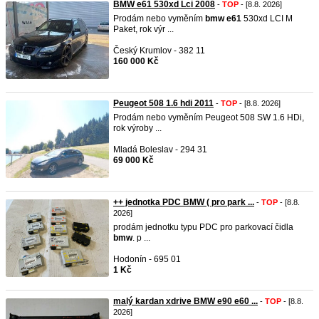
BMW e61 530xd Lci 2008
-
TOP
- [8.8. 2026]
Prodám nebo vyměním
bmw
e61
530xd LCI M
Paket, rok výr ...
Český Krumlov - 382 11
160 000 Kč
Peugeot 508 1.6 hdi 2011
-
TOP
- [8.8. 2026]
Prodám nebo vyměním Peugeot 508 SW 1.6 HDi,
rok výroby ...
Mladá Boleslav - 294 31
69 000 Kč
++ jednotka PDC BMW ( pro park ...
-
TOP
- [8.8.
2026]
prodám jednotku typu PDC pro parkovací čidla
bmw
. p ...
Hodonín - 695 01
1 Kč
malý kardan xdrive BMW e90 e60 ...
-
TOP
- [8.8.
2026]