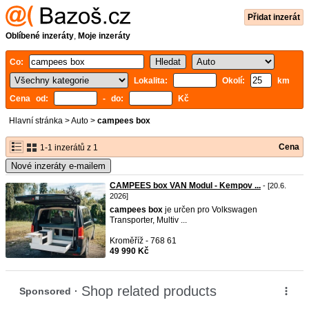
Přidat inzerát
Oblíbené inzeráty
,
Moje inzeráty
Co:
Lokalita:
Okolí:
km
Cena od:
- do:
Kč
Hlavní stránka
>
Auto
>
campees box
Cena
1-1 inzerátů z 1
Nové inzeráty e-mailem
CAMPEES box VAN Modul - Kempov ...
- [20.6.
2026]
campees
box
je určen pro Volkswagen
Transporter, Multiv ...
Kroměříž - 768 61
49 990 Kč