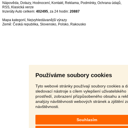
Nápověda
,
Dotazy
,
Hodnocení
,
Kontakt
,
Reklama
,
Podmínky
,
Ochrana údajů
,
RSS
,
Inzeráty Auto celkem:
402495
, za 24 hodin:
20887
Mapa kategorií
,
Nejvyhledávanější výrazy
Země:
Česká republika
,
Slovensko
,
Polsko
,
Rakousko
Používáme soubory cookies
Tyto webové stránky používají soubory cookies a d
sledovací nástroje s cílem vylepšení uživatelského
prostředí, zobrazení přizpůsobeného obsahu a rek
analýzy návštěvnosti webových stránek a zjištění z
návštěvnosti.
Souhlasím