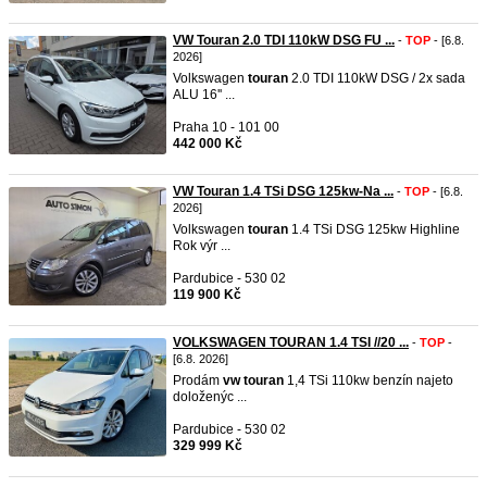
VW Touran 2.0 TDI 110kW DSG FU ...
-
TOP
- [6.8.
2026]
Volkswagen
touran
2.0 TDI 110kW DSG / 2x sada
ALU 16'' ...
Praha 10 - 101 00
442 000 Kč
VW Touran 1.4 TSi DSG 125kw-Na ...
-
TOP
- [6.8.
2026]
Volkswagen
touran
1.4 TSi DSG 125kw Highline
Rok výr ...
Pardubice - 530 02
119 900 Kč
VOLKSWAGEN TOURAN 1.4 TSI //20 ...
-
TOP
-
[6.8. 2026]
Prodám
vw
touran
1,4 TSi 110kw benzín najeto
doloženýc ...
Pardubice - 530 02
329 999 Kč