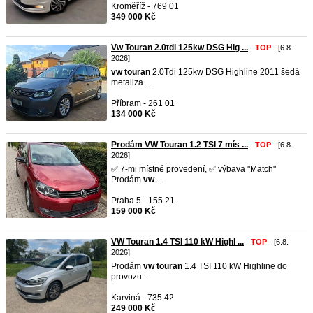
Kroměříž - 769 01
349 000 Kč
Vw Touran 2.0tdi 125kw DSG Hig ...
-
TOP
- [6.8.
2026]
vw
touran
2.0Tdi 125kw DSG Highline 2011 šedá
metaliza ...
Příbram - 261 01
134 000 Kč
Prodám VW Touran 1.2 TSI 7 mís ...
-
TOP
- [6.8.
2026]
✅ 7-mi místné provedení, ✅ výbava "Match"
Prodám
vw
...
Praha 5 - 155 21
159 000 Kč
VW Touran 1.4 TSI 110 kW Highl ...
-
TOP
- [6.8.
2026]
Prodám
vw
touran
1.4 TSI 110 kW Highline do
provozu ...
Karviná - 735 42
249 000 Kč