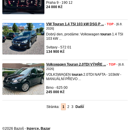
Praha 9 - 190 12
24 000 Kč
VW Touran 1.4 TSI 103 kW DSG P ...
-
TOP
- [6.8.
2026]
Dobrý den, prodáme: Volkswagen
touran
1.4 TSI
103 kW ...
Svitavy - 572 01
134 900 Kč
Volkswagen Touran 2.0TDI VÝHŘE ...
-
TOP
- [6.8.
2026]
VOLKSWAGEN
touran
2.0TDI NAFTA - 103kW -
MANUÁLNÍ PŘEVO ...
Brno - 625 00
245 000 Kč
Stránka:
1
2
3
Další
©2026 Bazoš -
Inzerce, Bazar