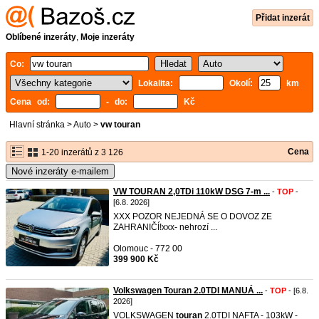
Přidat inzerát
Oblíbené inzeráty
,
Moje inzeráty
Co:
Lokalita:
Okolí:
km
Cena od:
- do:
Kč
Hlavní stránka
>
Auto
>
vw touran
Cena
1-20 inzerátů z 3 126
Nové inzeráty e-mailem
VW TOURAN 2,0TDi 110kW DSG 7-m ...
-
TOP
-
[6.8. 2026]
XXX POZOR NEJEDNÁ SE O DOVOZ ZE
ZAHRANIČÍ!xxx- nehrozí ...
Olomouc - 772 00
399 900 Kč
Volkswagen Touran 2.0TDI MANUÁ ...
-
TOP
- [6.8.
2026]
VOLKSWAGEN
touran
2.0TDI NAFTA - 103kW -