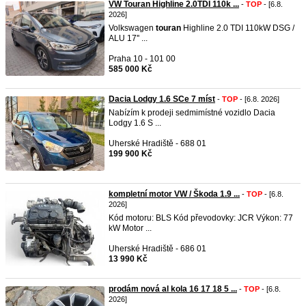
VW Touran Highline 2.0TDI 110k ...
-
TOP
- [6.8.
2026]
Volkswagen
touran
Highline 2.0 TDI 110kW DSG /
ALU 17'' ...
Praha 10 - 101 00
585 000 Kč
Dacia Lodgy 1.6 SCe 7 míst
-
TOP
- [6.8. 2026]
Nabízím k prodeji sedmimístné vozidlo Dacia
Lodgy 1.6 S ...
Uherské Hradiště - 688 01
199 900 Kč
kompletní motor VW / Škoda 1.9 ...
-
TOP
- [6.8.
2026]
Kód motoru: BLS Kód převodovky: JCR Výkon: 77
kW Motor ...
Uherské Hradiště - 686 01
13 990 Kč
prodám nová al kola 16 17 18 5 ...
-
TOP
- [6.8.
2026]