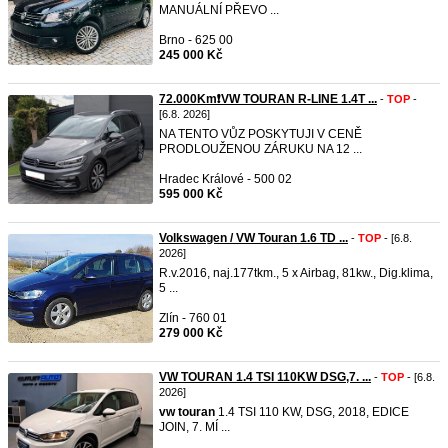
MANUÁLNÍ PŘEVO ...
Brno - 625 00
245 000 Kč
72.000Km❗VW TOURAN R-LINE 1.4T ...
-
TOP
-
[6.8. 2026]
NA TENTO VŮZ POSKYTUJI V CENĚ
PRODLOUŽENOU ZÁRUKU NA 12 ...
Hradec Králové - 500 02
595 000 Kč
Volkswagen / VW Touran 1.6 TD ...
-
TOP
- [6.8.
2026]
R.v.2016, naj.177tkm., 5 x Airbag, 81kw., Dig.klima,
5 ...
Zlín - 760 01
279 000 Kč
VW TOURAN 1.4 TSI 110KW DSG,7. ...
-
TOP
- [6.8.
2026]
vw
touran
1.4 TSI 110 KW, DSG, 2018, EDICE
JOIN, 7. MÍ ...