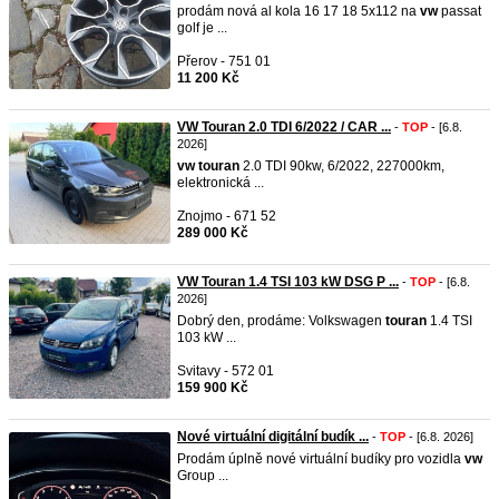
prodám nová al kola 16 17 18 5x112 na
vw
passat
golf je ...
Přerov - 751 01
11 200 Kč
VW Touran 2.0 TDI 6/2022 / CAR ...
-
TOP
- [6.8.
2026]
vw
touran
2.0 TDI 90kw, 6/2022, 227000km,
elektronická ...
Znojmo - 671 52
289 000 Kč
VW Touran 1.4 TSI 103 kW DSG P ...
-
TOP
- [6.8.
2026]
Dobrý den, prodáme: Volkswagen
touran
1.4 TSI
103 kW ...
Svitavy - 572 01
159 900 Kč
Nové virtuální digitální budík ...
-
TOP
- [6.8. 2026]
Prodám úplně nové virtuální budíky pro vozidla
vw
Group ...