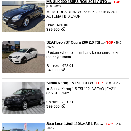
MB SLK 200 185PS ROK 2011 AUTO ...
-
TOP
-
[8.8. 2026]
MERCEDES BENZ W172 SLK 200 ROK 2011
AUTOMAT BI XENON ...
Brno - 620 00
389 900 Kč
SEAT Leon ST Cupra 280 2.0 TSI ...
-
TOP
- [8.8.
2026]
Prodám výborně namíchaný kompromis mezi
rodinným komb ...
Blansko - 678 01
349 000 Kč
Škoda Karoq 1.5 TSI 110 kW
-
TOP
- [8.8. 2026]
◼︎ Škoda Karoq 1.5 TSI 110 kW EVO | EA211
04/2018 (Něm ...
Ostrava - 719 00
399 000 Kč
Seat Leon 1,9tdi 110kw ARL Top ...
-
TOP
- [8.8.
2026]