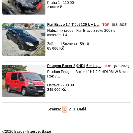
Praha 1 - 110 00
2 000 Kč
Fiat Bravo 1.4 T-Jet 120 k + L ...
-
TOP
- [8.8. 2026]
Nabízím k prodeji Fiat Bravo z roku 2008 s
motorem 1.4 ...
Žďár nad Sázavou - 591 01
65 000 Kč
Peugeot Boxer 2,0HDI, 6 míst, ...
-
TOP
- [8.8. 2026]
Prodám Peugeot Boxer L1H1 2,0 HDI 96kW 6 míst.
Rok v ...
Ostrava - 708 00
245 000 Kč
Stránka:
1
2
3
Další
©2026 Bazoš -
Inzerce, Bazar