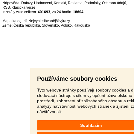
Nápověda
,
Dotazy
,
Hodnocení
,
Kontakt
,
Reklama
,
Podmínky
,
Ochrana údajů
,
RSS
,
Inzeráty Auto celkem:
401693
, za 24 hodin:
18604
Mapa kategorií
,
Nejvyhledávanější výrazy
Země:
Česká republika
,
Slovensko
,
Polsko
,
Rakousko
Používáme soubory cookies
Tyto webové stránky používají soubory cookies a d
sledovací nástroje s cílem vylepšení uživatelského
prostředí, zobrazení přizpůsobeného obsahu a rek
analýzy návštěvnosti webových stránek a zjištění z
návštěvnosti.
Souhlasím