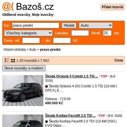
Přidat inzerát
Oblíbené inzeráty
,
Moje inzeráty
Co:
Lokalita:
Okolí:
km
Cena od:
- do:
Kč
Hlavní stránka
>
Auto
>
prave predni
Cena
1-20 inzerátů z 7 962
Nové inzeráty e-mailem
Škoda Octavia 4 Combi 1.5 TSI ...
-
TOP
- [8.8.
2026]
◼︎ Škoda Octavia 4 (IV) Combi 1.5 TSI 110 kW |
DPCA | E ...
Ostrava - 719 00
499 000 Kč
Škoda Kodiaq Facelift 2.0 TDI ...
-
TOP
- [8.8. 2026]
◼︎ Škoda Kodiaq Facelift 2.0 TDI 110 kW DSG |
EVO Odpo ...