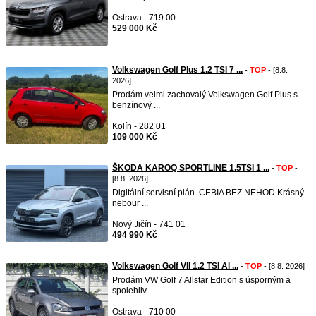
Ostrava - 719 00
529 000 Kč
Volkswagen Golf Plus 1.2 TSI 7 ...
-
TOP
- [8.8.
2026]
Prodám velmi zachovalý Volkswagen Golf Plus s
benzínový ...
Kolín - 282 01
109 000 Kč
ŠKODA KAROQ SPORTLINE 1.5TSI 1 ...
-
TOP
-
[8.8. 2026]
Digitální servisní plán. CEBIA BEZ NEHOD Krásný
nebour ...
Nový Jičín - 741 01
494 990 Kč
Volkswagen Golf VII 1.2 TSI Al ...
-
TOP
- [8.8. 2026]
Prodám VW Golf 7 Allstar Edition s úsporným a
spolehliv ...
Ostrava - 710 00