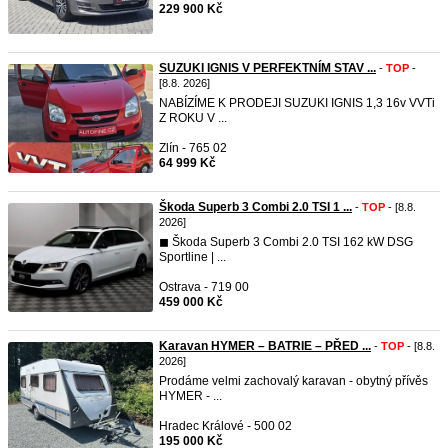
229 900 Kč
SUZUKI IGNIS V PERFEKTNÍM STAV ...
-
TOP
-
[8.8. 2026]
NABÍZÍME K PRODEJI SUZUKI IGNIS 1,3 16v VVTi
Z ROKU V ...
Zlín - 765 02
64 999 Kč
Škoda Superb 3 Combi 2.0 TSI 1 ...
-
TOP
- [8.8.
2026]
◼︎ Škoda Superb 3 Combi 2.0 TSI 162 kW DSG
Sportline | ...
Ostrava - 719 00
459 000 Kč
Karavan HYMER – BATRIE – PŘED ...
-
TOP
- [8.8.
2026]
Prodáme velmi zachovalý karavan - obytný přívěs
HYMER - ...
Hradec Králové - 500 02
195 000 Kč