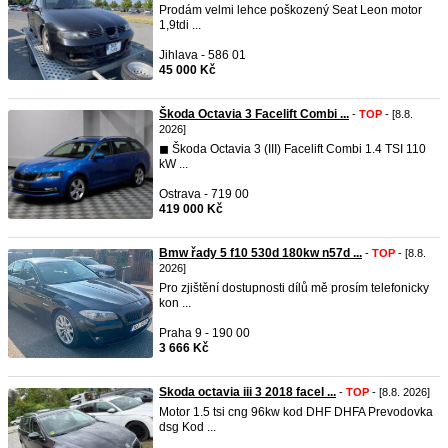
Prodám velmi lehce poškozený Seat Leon motor
1,9tdi ...
Jihlava - 586 01
45 000 Kč
Škoda Octavia 3 Facelift Combi ...
-
TOP
- [8.8.
2026]
◼︎ Škoda Octavia 3 (III) Facelift Combi 1.4 TSI 110
kW ...
Ostrava - 719 00
419 000 Kč
Bmw řady 5 f10 530d 180kw n57d ...
-
TOP
- [8.8.
2026]
Pro zjištění dostupnosti dílů mě prosím telefonicky
kon ...
Praha 9 - 190 00
3 666 Kč
Skoda octavia iii 3 2018 facel ...
-
TOP
- [8.8. 2026]
Motor 1.5 tsi cng 96kw kod DHF DHFA Prevodovka
dsg Kod ...