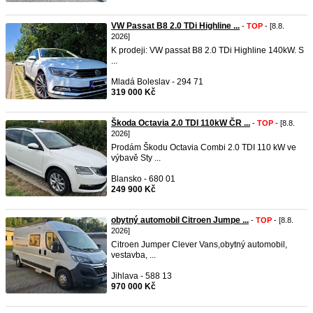
VW Passat B8 2.0 TDi Highline ...
-
TOP
- [8.8.
2026]
K prodeji: VW passat B8 2.0 TDi Highline 140kW. S
...
Mladá Boleslav - 294 71
319 000 Kč
Škoda Octavia 2.0 TDI 110kW ČR ...
-
TOP
- [8.8.
2026]
Prodám Škodu Octavia Combi 2.0 TDI 110 kW ve
výbavě Sty ...
Blansko - 680 01
249 900 Kč
obytný automobil Citroen Jumpe ...
-
TOP
- [8.8.
2026]
Citroen Jumper Clever Vans,obytný automobil,
vestavba, ...
Jihlava - 588 13
970 000 Kč