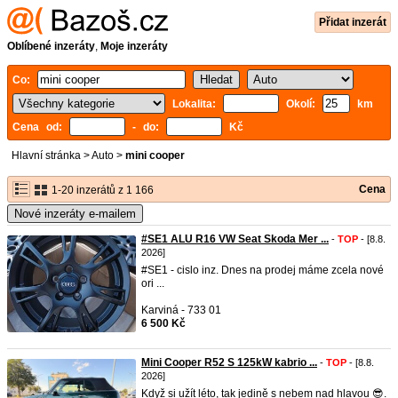
Přidat inzerát
Oblíbené inzeráty
,
Moje inzeráty
Co:
Lokalita:
Okolí:
km
Cena od:
- do:
Kč
Hlavní stránka
>
Auto
>
mini cooper
Cena
1-20 inzerátů z 1 166
Nové inzeráty e-mailem
#SE1 ALU R16 VW Seat Skoda Mer ...
-
TOP
- [8.8.
2026]
#SE1 - cislo inz. Dnes na prodej máme zcela nové
ori ...
Karviná - 733 01
6 500 Kč
Mini Cooper R52 S 125kW kabrio ...
-
TOP
- [8.8.
2026]
Když si užít léto, tak jedině s nebem nad hlavou 😎.