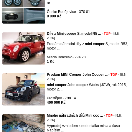
or ...
České Budějovice - 370 01
8 800 Kč
Díly z Mini cooper S, model R5 ...
-
TOP
- [8.8.
2026]
Prodám náhradní díly z
mini
cooper
S, model R53,
motor ...
Mladá Boleslav - 294 28
1 Kč
Prodám MINI Cooper John Cooper ...
-
TOP
- [8.8.
2026]
mini
cooper
John
cooper
Works (JCW), rok 2015,
motor 2. ...
Prostějov - 798 14
400 000 Kč
Mnoho náhradních dílů Mini coo ...
-
TOP
- [8.8.
2026]
Výprodej vzhledem k nedostatku místa a času.
Nabízím ...