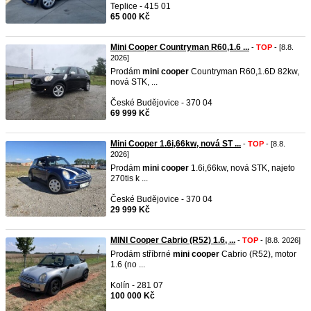
Teplice - 415 01
65 000 Kč
Mini Cooper Countryman R60,1.6 ...
-
TOP
- [8.8.
2026]
Prodám
mini
cooper
Countryman R60,1.6D 82kw,
nová STK, ...
České Budějovice - 370 04
69 999 Kč
Mini Cooper 1.6i,66kw, nová ST ...
-
TOP
- [8.8.
2026]
Prodám
mini
cooper
1.6i,66kw, nová STK, najeto
270tis k ...
České Budějovice - 370 04
29 999 Kč
MINI Cooper Cabrio (R52) 1.6, ...
-
TOP
- [8.8. 2026]
Prodám stříbrné
mini
cooper
Cabrio (R52), motor
1.6 (no ...
Kolín - 281 07
100 000 Kč