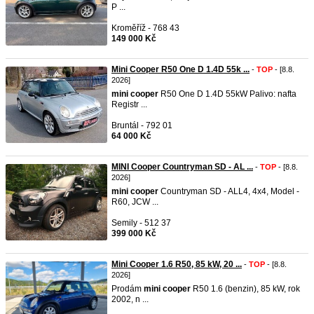
P ...
Kroměříž - 768 43
149 000 Kč
Mini Cooper R50 One D 1.4D 55k ...
-
TOP
- [8.8.
2026]
mini
cooper
R50 One D 1.4D 55kW Palivo: nafta
Registr ...
Bruntál - 792 01
64 000 Kč
MINI Cooper Countryman SD - AL ...
-
TOP
- [8.8.
2026]
mini
cooper
Countryman SD - ALL4, 4x4, Model -
R60, JCW ...
Semily - 512 37
399 000 Kč
Mini Cooper 1.6 R50, 85 kW, 20 ...
-
TOP
- [8.8.
2026]
Prodám
mini
cooper
R50 1.6 (benzin), 85 kW, rok
2002, n ...