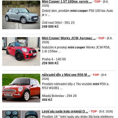
Mini Cooper 1,5T 100kw, servis ...
-
TOP
- [8.8.
2026]
Dobrý den, prodám
mini
cooper
F56 100 kw. Auto
je v ...
Ústí nad Orlicí - 561 23
249 000 Kč
Mini Cooper Works JCW, Aeropac ...
-
TOP
- [8.8.
2026]
Nabízím k prodeji
mini
cooper
Works JCW R56,
1.6l 155kw ...
Praha 4 - 140 00
259 900 Kč
náhradní díly z Mini one R50 M ...
-
TOP
- [8.8.
2026]
Prodám náhradní díly z 7ks vozidel
mini
R50 a
R53 W10B1 ...
Mladá Boleslav - 294 28
450 Kč
Letní alu sada kola originál O ...
-
TOP
- [8.8. 2026]
Prodám 16 " letní sadu alu disky litá kola elektrony