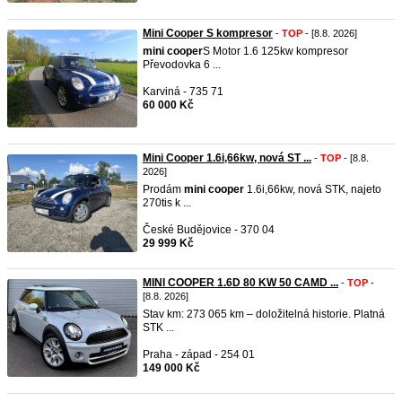
Mini Cooper S kompresor
-
TOP
- [8.8. 2026]
mini
cooper
S Motor 1.6 125kw kompresor
Převodovka 6 ...
Karviná - 735 71
60 000 Kč
Mini Cooper 1.6i,66kw, nová ST ...
-
TOP
- [8.8.
2026]
Prodám
mini
cooper
1.6i,66kw, nová STK, najeto
270tis k ...
České Budějovice - 370 04
29 999 Kč
MINI COOPER 1.6D 80 KW 50 CAMD ...
-
TOP
-
[8.8. 2026]
Stav km: 273 065 km – doložitelná historie. Platná
STK ...
Praha - západ - 254 01
149 000 Kč