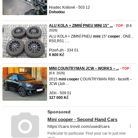
Hradec Králové - 503 12
Dohodou
ALU KOLA + ZIMNÍ PNEU MINI 15" ...
-
TOP
- [8.8.
2026]
ALU KOLA + ZIMNÍ PNEU
mini
15"
cooper
, ONE ,
R50,R51 , ...
Plzeň-jih - 334 01
6 800 Kč
MINI COUNTRYMAN JCW – WORKS – ...
-
TOP
-
[8.8. 2026]
2015
mini
cooper
COUNTRYMAN R60 - facelift –
JCW (Joh ...
Jičín - 509 01
327 000 Kč