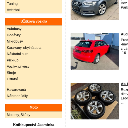
Bez 
Tuning
Park
Veteráni
Užitková vozidla
Autobusy
Audi
Dodávky
Pro
Mikrobusy
-nav
Karavany, obytná auta
zrcá
-16 .
Nákladní auta
Pick-up
Vozíky, přívěsy
Stroje
Ostatní
Alu 
Havarovaná
Rozm
dle 
Náhradní díly
Leon
...
Moto
Motorky, Skútry
Knihkupectví Jasmínka