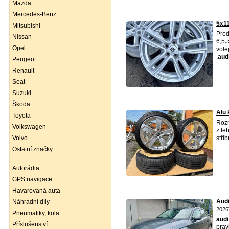
Mazda
Mercedes-Benz
5x1
Mitsubishi
Prod
Nissan
6,5J
Opel
vole
,
aud
Peugeot
Renault
Seat
Suzuki
Škoda
Alu 
Toyota
Rozm
Volkswagen
z le
Volvo
stří
Ostatní značky
Autorádia
GPS navigace
Havarovaná auta
Aud
Náhradní díly
2026
Pneumatiky, kola
audi
Příslušenství
prav