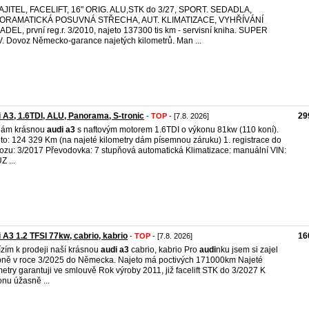
AJITEL, FACELIFT, 16" ORIG. ALU,STK do 3/27, SPORT. SEDADLA,
ORAMATICKÁ POSUVNÁ STŘECHA, AUT. KLIMATIZACE, VYHŘÍVÁNÍ
DEL, první reg.r. 3/2010, najeto 137300 tis km - servisní kniha. SUPER
. Dovoz Německo-garance najetých kilometrů. Man ...
 A3, 1.6TDI, ALU, Panorama, S-tronic
29
-
TOP
- [7.8. 2026]
dám krásnou
audi
a3
s naftovým motorem 1.6TDI o výkonu 81kw (110 koní).
to: 124 329 Km (na najeté kilometry dám písemnou záruku) 1. registrace do
ozu: 3/2017 Převodovka: 7 stupňová automatická Klimatizace: manuální VIN:
 ...
 A3 1.2 TFSI 77kw, cabrio, kabrio
16
-
TOP
- [7.8. 2026]
zím k prodeji naší krásnou
audi
a3
cabrio, kabrio Pro
audi
nku jsem si zajel
ně v roce 3/2025 do Německa. Najeto má poctivých 171000km Najeté
metry garantuji ve smlouvě Rok výroby 2011, již facelift STK do 3/2027 K
nu úžasně ...