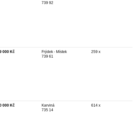
739 92
9 000 Kč
Frýdek - Místek
259 x
739 61
0 000 Kč
Karviná
614 x
735 14