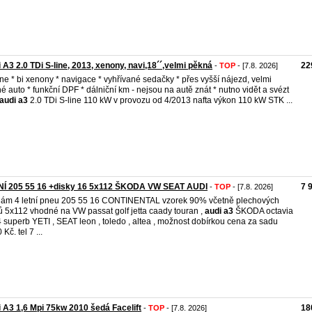
 A3 2.0 TDi S-line, 2013, xenony, navi,18´´,velmi pěkná
22
-
TOP
- [7.8. 2026]
line * bi xenony * navigace * vyhřívané sedačky * přes vyšší nájezd, velmi
é auto * funkční DPF * dálniční km - nejsou na autě znát * nutno vidět a svézt
audi
a3
2.0 TDi S-line 110 kW v provozu od 4/2013 nafta výkon 110 kW STK ...
NÍ 205 55 16 +disky 16 5x112 ŠKODA VW SEAT AUDI
7 
-
TOP
- [7.8. 2026]
ám 4 letní pneu 205 55 16 CONTINENTAL vzorek 90% včetně plechových
ů 5x112 vhodné na VW passat golf jetta caady touran ,
audi
a3
ŠKODA octavia
4 superb YETI , SEAT leon , toledo , altea , možnost dobírkou cena za sadu
Kč. tel 7 ...
 A3 1,6 Mpi 75kw 2010 šedá Facelift
18
-
TOP
- [7.8. 2026]