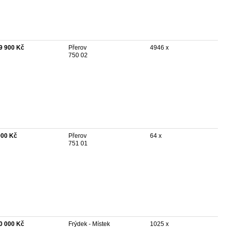
9 900 Kč
Přerov
4946 x
750 02
900 Kč
Přerov
64 x
751 01
0 000 Kč
Frýdek - Místek
1025 x