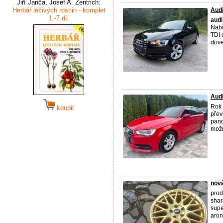
Jiří Janča, Josef A. Zentrich:
Herbář léčivých rostlin - komplet
Audi
1.-7.díl
audi
Nabí
TDI 
dove
Audi
Rok 
koupit
přev
pano
možn
nov
prod
shar
supe
aron