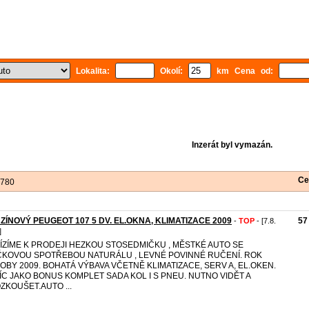
Lokalita:
Okolí:
km Cena od:
Inzerát byl vymazán.
Ce
 780
ZÍNOVÝ PEUGEOT 107 5 DV. EL.OKNA, KLIMATIZACE 2009
57
-
TOP
- [7.8.
]
ÍZÍME K PRODEJI HEZKOU STOSEDMIČKU , MĚSTKÉ AUTO SE
ČKOVOU SPOTŘEBOU NATURÁLU , LEVNÉ POVINNÉ RUČENÍ. ROK
OBY 2009. BOHATÁ VÝBAVA VČETNĚ KLIMATIZACE, SERV A, EL.OKEN.
ÍC JAKO BONUS KOMPLET SADA KOL I S PNEU. NUTNO VIDĚT A
ZKOUŠET.AUTO ...