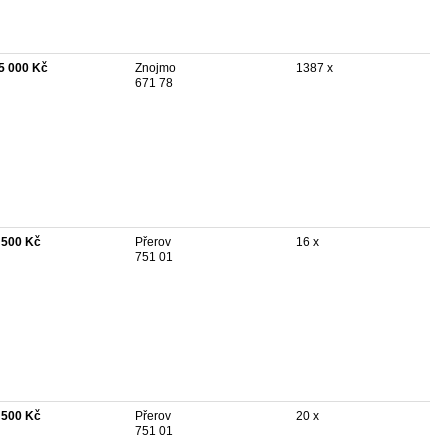
5 000 Kč
Znojmo
1387 x
671 78
 500 Kč
Přerov
16 x
751 01
 500 Kč
Přerov
20 x
751 01