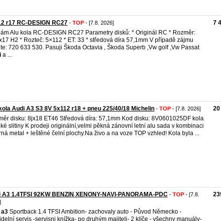
12 r17 RC-DESIGN RC27
7 
-
TOP
- [7.8. 2026]
ám Alu kola RC-DESIGN RC27 Parametry disků: * Originál RC * Rozměr:
x17 H2 * Rozteč: 5×112 * ET: 33 * středová díra 57,1mm V případě zájmu
jte: 720 633 530. Pasuji Škoda Octavia , Škoda Superb ,Vw golf ,Vw Passat
i
a ...
kola Audi A3 S3 8V 5x112 r18 + pneu 225/40/18 Michelin
20
-
TOP
- [7.8. 2026]
ěr disku: 8jx18 ET46 Středová díra: 57,1mm Kod disku: 8V0601025DF kola
hké slitiny K prodeji originální,velmi pěkná zánovní letní alu sada v kombinaci
brná metal + leštěné čelní plochy.Na živo a na voze TOP vzhled! Kola byla ...
i A3 1.4TFSI 92KW BENZIN XENONY-NAVI-PANORAMA-PDC
23
-
TOP
- [7.8.
]
a3
Sportback 1.4 TFSI Ambition- zachovaly auto - Původ Německo -
idelní servis -servisni knížka- po druhým majiteli- 2 klíče - všechny manuály-