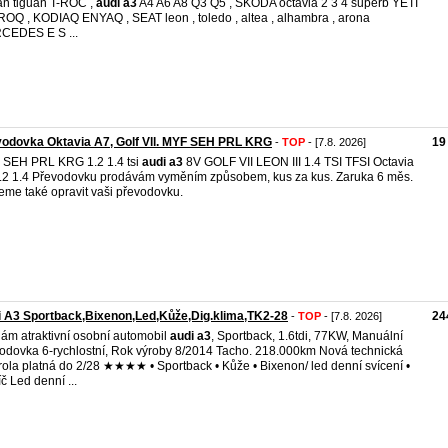
an tiguan T-ROC ,
audi
a3
A4 A6 A8 Q3 Q5 , ŠKODA octavia 2 3 4 superb YETI
ROQ , KODIAQ ENYAQ , SEAT leon , toledo , altea , alhambra , arona
CEDES E S ...
odovka Oktavia A7, Golf Vll. MYF SEH PRL KRG
19
-
TOP
- [7.8. 2026]
SEH PRL KRG 1.2 1.4 tsi
audi
a3
8V GOLF VII LEON III 1.4 TSI TFSI Octavia
.2 1.4 Převodovku prodávám vyměním způsobem, kus za kus. Zaruka 6 měs.
me také opravit vaši převodovku.
 A3 Sportback,Bixenon,Led,Kůže,Dig.klima,TK2-28
24
-
TOP
- [7.8. 2026]
ám atraktivní osobní automobil
audi
a3
, Sportback, 1.6tdi, 77KW, Manuální
odovka 6-rychlostní, Rok výroby 8/2014 Tacho. 218.000km Nová technická
rola platná do 2/28 ★★★★ • Sportback • Kůže • Bixenon/ led denní svícení •
íč Led denní ...