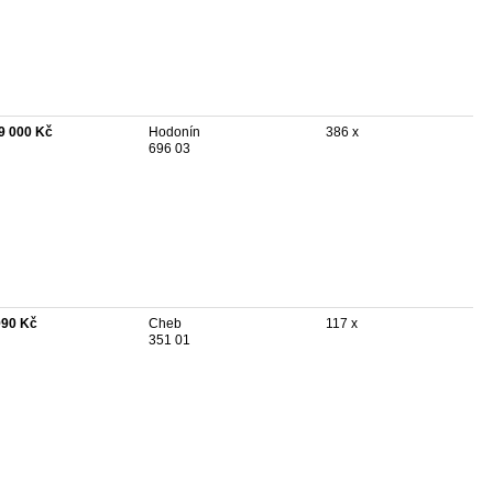
9 000 Kč
Hodonín
386 x
696 03
990 Kč
Cheb
117 x
351 01