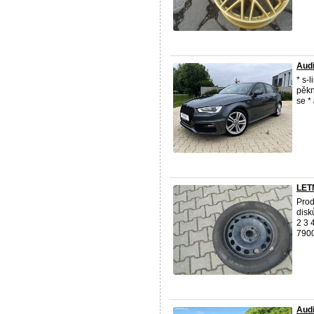
Audi
* s-
pěkn
se *
LET
Prod
disk
2 3 
7900 
Audi