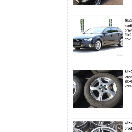
Audi
audi
prav
filt
doku
al k
Prod
BOR
vzor
al 
prod