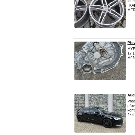
tour
, KA
MER
Přev
MYF 
a7 1
Může
Audi
Prod
přev
kont
2×kl