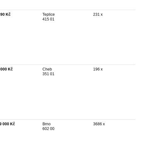
490 Kč
Teplice
231 x
415 01
 000 Kč
Cheb
196 x
351 01
9 000 Kč
Brno
3686 x
602 00