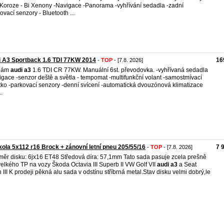
Koroze - Bi Xenony -Navigace -Panorama -vyhřívání sedadla -zadní
ovací senzory - Bluetooth ...
 A3 Sportback 1.6 TDI 77KW 2014
16
-
TOP
- [7.8. 2026]
dám
audi
a3
1.6 TDI CR 77KW. Manuální 6st. převodovka. -vyhřívaná sedadla
igace -senzor deště a světla - tempomat -multifunkční volant -samostmívací
tko -parkovací senzory -denní svícení -automatická dvouzónová klimatizace
..
kola 5x112 r16 Brock + zánovní letní pneu 205/55/16
7 
-
TOP
- [7.8. 2026]
ěr disku: 6jx16 ET48 Středová díra: 57,1mm Tato sada pasuje zcela prešně
velkého TP na vozy Škoda Octavia III Superb II VW Golf VII
audi
a3
a Seat
 III K prodeji pěkná alu sada v odstínu stříbrná metal.Stav disku velmi dobrý,le