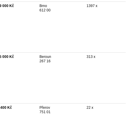
9 000 Kč
Brno
1397 x
612 00
5 000 Kč
Beroun
313 x
267 16
 400 Kč
Přerov
22 x
751 01