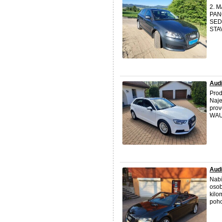
2. M
PAN
SEDA
STAV
Audi
Pro
Naje
prov
WAUZ
Audi
Nabí
osob
kilo
poho