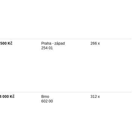
 500 Kč
Praha - západ
266 x
254 01
4 000 Kč
Brno
312 x
602 00