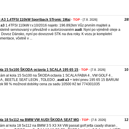
 A3 1.4TFSI 110kW Sportback STronic 1Maj
28
-
TOP
- [7.8. 2026]
a3
1.4TFSI 110kW r.v.10/2016 najeto: 196.892km Vůz prvním majiteli a
idelně servisovaný v převážně v autorizovaném
audi
. Nyní po výměně oleje a
rů. Dovoz Dánsko, nyní po dovozové STK na dva roky. K vozu je kompletní
mentace, včetně v ...
ola 15 5x100 ŠKODA octavia 1 SCALA 195 65 15
10
-
TOP
- [7.8. 2026]
ám al kola 15 5x100 na ŠKODA octavia 1 SCALA FABIA 4 , VW GOLF 4 ,
A , BEETLE SEAT LEON , TOLEDO ,
audi
a3
+ letní pneu 195 65 15 BARUM
ek 98 % možnost dobírky cena za sadu 10500 Kč tel 774301035
kola 18 5x112 na BMW VW AUDI ŠKODA SEAT MG
12
-
TOP
- [7.8. 2026]
ám al kola 18 5x112 na BMW 3 5 X3 X4 VW passat golf jetta caady sharan ,