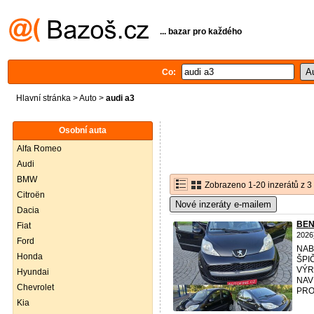
... bazar pro každého
Co:
Hlavní stránka
>
Auto
>
audi a3
Osobní auta
Alfa Romeo
Audi
BMW
Zobrazeno 1-20 inzerátů z 3
Citroën
Nové inzeráty e-mailem
Dacia
BEN
Fiat
2026
Ford
NAB
Honda
ŠPI
VÝR
Hyundai
NAV
Chevrolet
PRO
Kia