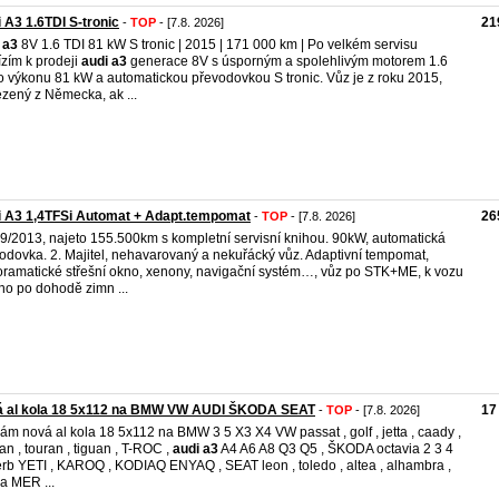
 A3 1.6TDI S-tronic
21
-
TOP
- [7.8. 2026]
a3
8V 1.6 TDI 81 kW S tronic | 2015 | 171 000 km | Po velkém servisu
zím k prodeji
audi
a3
generace 8V s úsporným a spolehlivým motorem 1.6
o výkonu 81 kW a automatickou převodovkou S tronic. Vůz je z roku 2015,
zený z Německa, ak ...
 A3 1,4TFSi Automat + Adapt.tempomat
26
-
TOP
- [7.8. 2026]
9/2013, najeto 155.500km s kompletní servisní knihou. 90kW, automatická
odovka. 2. Majitel, nehavarovaný a nekuřácký vůz. Adaptivní tempomat,
ramatické střešní okno, xenony, navigační systém…, vůz po STK+ME, k vozu
o po dohodě zimn ...
á al kola 18 5x112 na BMW VW AUDI ŠKODA SEAT
17
-
TOP
- [7.8. 2026]
ám nová al kola 18 5x112 na BMW 3 5 X3 X4 VW passat , golf , jetta , caady ,
an , touran , tiguan , T-ROC ,
audi
a3
A4 A6 A8 Q3 Q5 , ŠKODA octavia 2 3 4
rb YETI , KAROQ , KODIAQ ENYAQ , SEAT leon , toledo , altea , alhambra ,
a MER ...