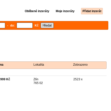
Oblíbené inzeráty
Moje inzeráty
Přidat inzerát
- do:
Kč
na
Lokalita
Zobrazeno
 999 Kč
Zlín
2523 x
765 02