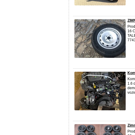
ZIMN
Prod
16 C
TALE
774
Komp
Komp
1.6 
demo
vozid
Zimn
Prod