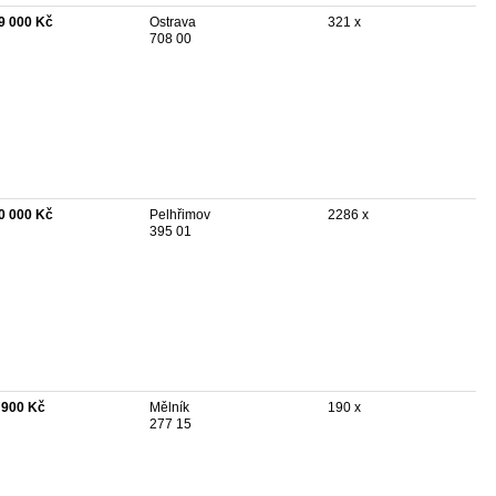
9 000 Kč
Ostrava
321 x
708 00
0 000 Kč
Pelhřimov
2286 x
395 01
 900 Kč
Mělník
190 x
277 15