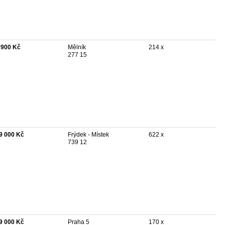
 900 Kč
Mělník
214 x
277 15
9 000 Kč
Frýdek - Místek
622 x
739 12
9 000 Kč
Praha 5
170 x