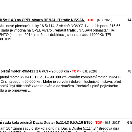
Í 5x114,3 na OPEL vivaro RENAULT trafic NISSAN
14
-
TOP
- [6.8. 2026]
ám nové plechové disky 16 5x114 ,3 včetně NOVÝCH zimních pneu 215 65
 sada je vhodná na OPEL vivaro ,
renault
trafic
, NISSAN primastar FIAT
NTO ( od roku 2014 ) možnost dobírkou , cena za sadu 14900Kč. TEL
301035
letní motor R9M413 1.6 dCi – 90 000 km
70
-
TOP
- [6.8. 2026]
letní motor R9M413 1.6 dCi – 90 000 km Prodám kompletní motor R9M413
dCi s nájezdem 90 000 km. Motor je ve velmi dobrém technickém stavu, před
ntáží byl důkladně zkontrolován a odzkoušen. Pochází z plně pojízdného
la a je připraven ...
í sada kola originál Dacia Duster 5x114,3 6,5Jx16 ET50
6 
-
TOP
- [6.8. 2026]
ám 16 " zimní sadu disky kola originál Dacia Duster 5x114,3 / středová díra