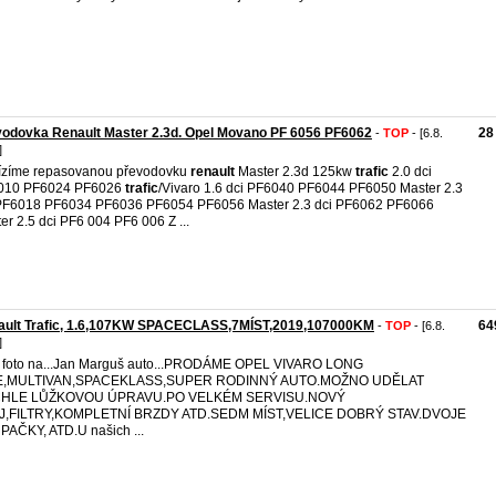
odovka Renault Master 2.3d. Opel Movano PF 6056 PF6062
28
-
TOP
- [6.8.
]
ízíme repasovanou převodovku
renault
Master 2.3d 125kw
trafic
2.0 dci
010 PF6024 PF6026
trafic
/Vivaro 1.6 dci PF6040 PF6044 PF6050 Master 2.3
PF6018 PF6034 PF6036 PF6054 PF6056 Master 2.3 dci PF6062 PF6066
er 2.5 dci PF6 004 PF6 006 Z ...
ault Trafic, 1.6,107KW SPACECLASS,7MÍST,2019,107000KM
64
-
TOP
- [6.8.
]
 foto na...Jan Marguš auto...PRODÁME OPEL VIVARO LONG
FE,MULTIVAN,SPACEKLASS,SUPER RODINNÝ AUTO.MOŽNO UDĚLAT
HLE LŮŽKOVOU ÚPRAVU.PO VELKÉM SERVISU.NOVÝ
J,FILTRY,KOMPLETNÍ BRZDY ATD.SEDM MÍST,VELICE DOBRÝ STAV.DVOJE
AČKY, ATD.U našich ...