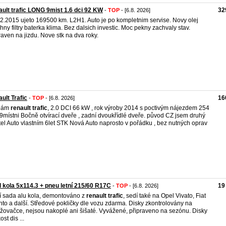
ult trafic LONG 9mist 1.6 dci 92 KW
32
-
TOP
- [6.8. 2026]
2.2015 ujeto 169500 km. L2H1. Auto je po kompletnim servise. Novy olej
hny filtry baterka klima. Bez dalsich investic. Moc pekny zachvaly stav.
raven na jizdu. Nove stk na dva roky.
ult Trafic
16
-
TOP
- [6.8. 2026]
dám
renault
trafic
, 2.0 DCI 66 kW , rok výroby 2014 s poctivým nájezdem 254
9místni Bočně otvírací dveře , zadní dvoukřídlé dveře. původ CZ jsem druhý
tel Auto vlastním 6let STK Nová Auto naprosto v pořádku , bez nutných oprav
l kola 5x114.3 + pneu letní 215/60 R17C
19
-
TOP
- [6.8. 2026]
í sada alu kola, demontováno z
renault
trafic
, sedí také na Opel Vivato, Fiat
nto a další. Středové pokličky dle vozu zdarma. Disky zkontrolovány na
žovačce, nejsou nakoplé ani šišaté. Vyvážené, připraveno na sezónu. Disky
ost dis ...