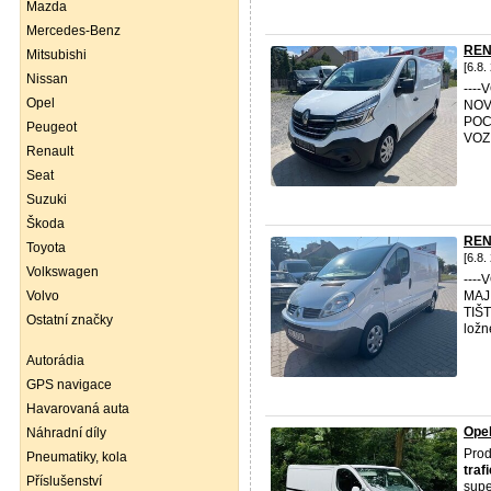
Mazda
Mercedes-Benz
REN
Mitsubishi
[6.8.
Nissan
---
Opel
NOV
POC
Peugeot
VOZ
Renault
Seat
Suzuki
Škoda
REN
Toyota
[6.8.
Volkswagen
---
Volvo
MAJ
TIŠ
Ostatní značky
ložn
Autorádia
GPS navigace
Havarovaná auta
Opel
Náhradní díly
Prod
Pneumatiky, kola
trafi
Příslušenství
supe