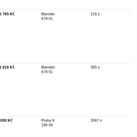
5 785 Kč
Blansko
216 x
678 01
1 818 Kč
Blansko
365 x
678 01
 000 Kč
Praha 9
3567 x
190 00