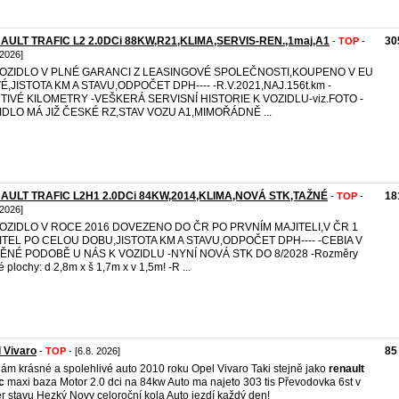
AULT TRAFIC L2 2.0DCi 88KW,R21,KLIMA,SERVIS-REN.,1maj,A1
30
-
TOP
-
 2026]
-VOZIDLO V PLNÉ GARANCI Z LEASINGOVÉ SPOLEČNOSTI,KOUPENO V EU
É,JISTOTA KM A STAVU,ODPOČET DPH---- -R.V.2021,NAJ.156t.km -
TIVÉ KILOMETRY -VEŠKERÁ SERVISNÍ HISTORIE K VOZIDLU-viz.FOTO -
IDLO MÁ JIŽ ČESKÉ RZ,STAV VOZU A1,MIMOŘÁDNĚ ...
AULT TRAFIC L2H1 2.0DCi 84KW,2014,KLIMA,NOVÁ STK,TAŽNÉ
18
-
TOP
-
 2026]
-VOZIDLO V ROCE 2016 DOVEZENO DO ČR PO PRVNÍM MAJITELI,V ČR 1
ITEL PO CELOU DOBU,JISTOTA KM A STAVU,ODPOČET DPH---- -CEBIA V
TĚNÉ PODOBĚ U NÁS K VOZIDLU -NYNÍ NOVÁ STK DO 8/2028 -Rozměry
é plochy: d 2,8m x š 1,7m x v 1,5m! -R ...
 Vivaro
85
-
TOP
- [6.8. 2026]
ám krásné a spolehlivé auto 2010 roku Opel Vivaro Taki stejně jako
renault
c
maxi baza Motor 2.0 dci na 84kw Auto ma najeto 303 tis Převodovka 6st v
r stavu Hezký Novy celoroční kola Auto jezdí každý den!