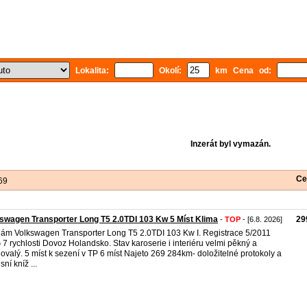
Lokalita:
Okolí:
km Cena od:
Inzerát byl vymazán.
Ce
69
swagen Transporter Long T5 2.0TDI 103 Kw 5 Míst Klima
29
-
TOP
- [6.8. 2026]
ám Volkswagen Transporter Long T5 2.0TDI 103 Kw I. Registrace 5/2011
7 rychlosti Dovoz Holandsko. Stav karoserie i interiéru velmi pěkný a
ovalý. 5 míst k sezení v TP 6 míst Najeto 269 284km- doložitelné protokoly a
sní kníž ...