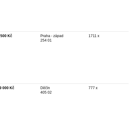
 500 Kč
Praha - západ
1711 x
254 01
9 000 Kč
Děčín
777 x
405 02