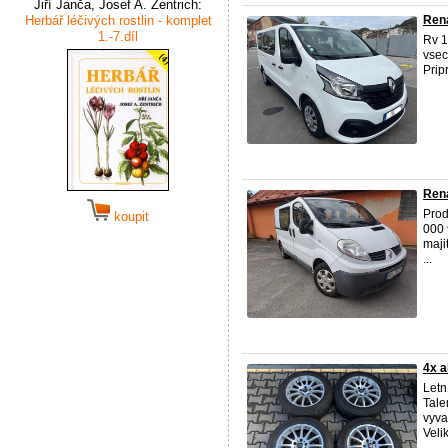
Jiří Janča, Josef A. Zentrich:
Herbář léčivých rostlin - komplet
Rena
1.-7.díl
Rv 1
vsec
Prip
Rena
Pro
koupit
000 
maji
...
4x a
Letn
Tale
vyva
Velik