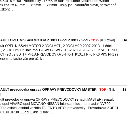
 6,5Jx16 ET50. Pneumatiky 215/65/16 98H Firestone Destination Winter -
ek cca 2x 4,8mm + 1x 5mm + 1x 6mm. Disky jsou vdobrém stavu, nerovnané...
 zkont ...
AULT OPEL NISSAN MOTOR 2.3dci 1.6dci 2.0dci 2.5dci
Do
-
TOP
- [6.8. 2026]
ult
OPEL NISSAN MOTOR 2.3DCI M9T , 2.0DCI M9R 2007-2013 , 1.6dci
, 2.3DCI M9T 2.3biturbo 120kw 125kw 2016-2020 2020-2025 , 2.5DCI G9U ,
CI F9Q , 2.8DTI + PF1 A PREVODOVKA 5-TI 6-TI KVALT PF6 PK6 PK5 PF1 i s
nem na tacho vše pro užitk ...
AULT prevodovka oprava OPRAVY PREVODOVKY MASTER
18
-
TOP
- [6.8.
]
ult
prevodovka oprava OPRAVY PREVODOVKY
renault
MASTER
renault
c
opel VIVARO opel MOVANO NISSAN interstar nissan primastar NV300
0 a ostatni osobní vozidla TALENTO VITO- prevodovky . Prevodovka 2.3DCI
CI BITURB0 1.6dci 1.9dci 2.0dci ...