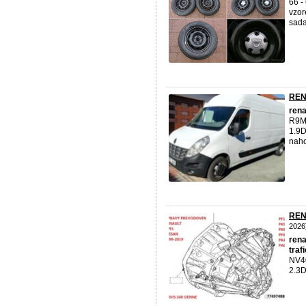
66 -
vzor
sada
REN
rena
R9M 
1.9D
naho
REN
2026
rena
trafi
NV40
2.3D