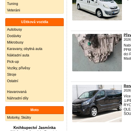
Tuning
Veteráni
Užitková vozidla
Autobusy
Přev
Dodávky
2026
Mikrobusy
Nab
Karavany, obytná auta
PF6
dci 
Nákladní auta
Mast
Pick-up
Vozíky, přívěsy
Stroje
Ostatní
Ren
2026
Havarovaná
Více
Náhradní díly
,LI
RYC
OLE
Moto
ŠOUP
Motorky, Skútry
Knihkupectví Jasmínka