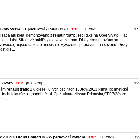
l kola 5x114.3 + pneu letní 215/60 R17C
17
-
TOP
- [6.8. 2026]
í sada alu kola, demontováno z
renault
trafic
, sedí také na Opel Vivato, Fiat
nto a další. Středové pokličky dle vozu zdarma. Disky zkontrolovány na
žovačce, nejsou nakoplé ani šišaté. Vyvážené, připraveno na sezónu. Disky
ost dis ...
 Vivaro
15
-
TOP
- [6.8. 2026]
dám
renault
trafic
2.0 diesel ,6 rychlosti ,tach.150tkm,2012,klima ,kosmetické
 ,technicky vše o.k,obdobně jak Opel Vivaro Nissan Primastar,STK 7/28více
po tel.
ic 2,0 dCi Grand Confort 88kW parkovací kamera
35
-
TOP
- [6.8. 2026]