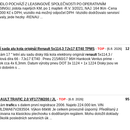
IDLO POCHÁZÍ Z LEASINGOVÉ SPOLEČNOSTI PO OPERATIVNÍM
INGU, jistota najetých KM, po 1 majiteli -R.V. 3/2021, NAJ. 164 tKm -Cena
000 Kč s DPH, vozidlo má možný odpočet DPH -Vozidlo dodržovalo servisní
rvaly, jede hezky -RENAU ...
í sada alu kola originál Renault 5x114,3 7Jx17 ET40 TPMS
12
-
TOP
- [6.8. 2026]
ám 17 " letní alu sadu disky litá kola elektrony originál
renault
5x114,3 /
dová díra 66 - 7Jx17 ET40 . Pneu 215/60/17 96H Hankook Ventus prime -
ek cca 4x 6,3mm. Datum výroby pneu DOT 3x 1124 + 1x 1224 Disky jsou ve
i dobrém s ...
AULT TRAFIC 2.0 VF177W200 / JL
95
-
TOP
- [6.8. 2026]
dám
trafic
a s datem první registrace 2006. Najeto 224.000 km. VIN
LDMA67V283504. Výkon 66kW. Je celkem provozně úsporný. Předělaný z
ivana na klasickou plechovku s dodělaným regálem. Mohu doložit doklady
ěkolik posledních servisních úk ...