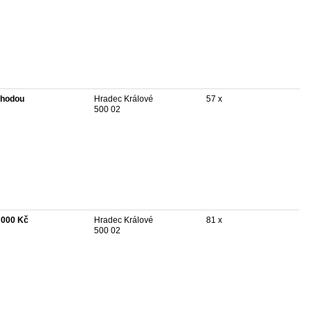
hodou
Hradec Králové
57 x
500 02
 000 Kč
Hradec Králové
81 x
500 02