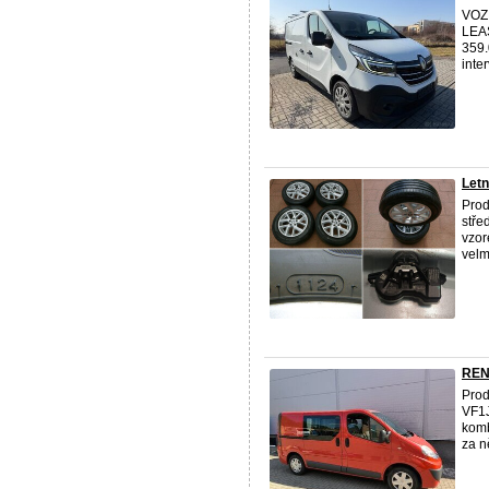
VOZ
LEAS
359.
inte
Letn
Prod
stře
vzor
velm
REN
Pro
VF1J
komb
za n