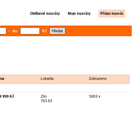
Oblíbené inzeráty
Moje inzeráty
Přidat inzerát
- do:
Kč
na
Lokalita
Zobrazeno
9 999 Kč
Zlín
5803 x
763 63