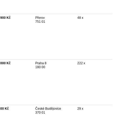
 900 Kč
Přerov
48 x
751 01
 000 Kč
Praha 8
222 x
180 00
500 Kč
České Budějovice
29 x
370 01