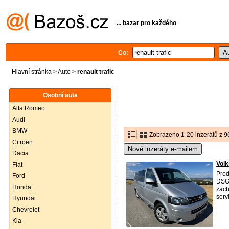
... bazar pro každého
Co:
Hlavní stránka
>
Auto
>
renault trafic
Osobní auta
Alfa Romeo
Audi
BMW
Zobrazeno 1-20 inzerátů z 9
Citroën
Nové inzeráty e-mailem
Dacia
Volk
Fiat
Prod
Ford
DSG 
Honda
zach
servi
Hyundai
Chevrolet
Kia