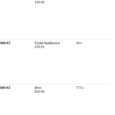
155 00
 500 Kč
České Budějovice
29 x
370 01
 000 Kč
Brno
777 x
620 00