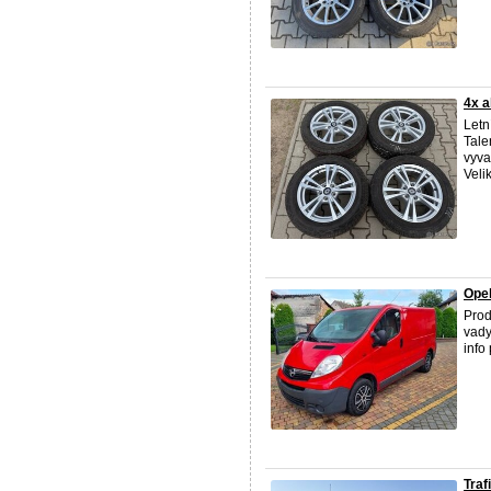
4x a
Letn
Tale
vyva
Velik
Opel
Pro
vady
info 
Traf