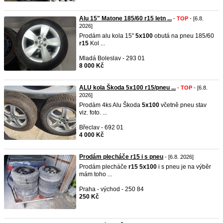
Alu 15" Matone 185/60 r15 letn ...
-
TOP
- [6.8.
2026]
Prodám alu kola 15"
5x100
obutá na pneu 185/60
r15
Kol ...
Mladá Boleslav - 293 01
8 000 Kč
ALU kola Škoda 5x100 r15/pneu ...
-
TOP
- [6.8.
2026]
Prodám 4ks Alu Škoda
5x100
včetně pneu stav
viz. foto. ...
Břeclav - 692 01
4 000 Kč
Prodám plecháče r15 i s pneu
- [6.8. 2026]
Prodám plecháče
r15
5x100
i s pneu je na výběr
mám toho ...
Praha - východ - 250 84
250 Kč