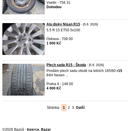
Vsetín - 756 31
Dohodou
Alu disky Nisan R15
- [5.8. 2026]
5.5 R 15 ET50 5x100
Ostrava - 708 00
1 000 Kč
Plech sada R15 - Škoda
- [5.8. 2026]
Prodám plech sadu obuté na letních 185/60
r15
84H Nexen ...
Praha 4 - 148 00
4 000 Kč
Stránka:
1
2
3
Další
©2026 Bazoš -
Inzerce, Bazar