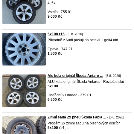
4, 5x ...
Vsetín - 755 01
9 000 Kč
5x100 r15
- [5.8. 2026]
Původně z Audi pasuji na octavii 1 golf4 atd
Opava - 747 21
1 500 Kč
Alu kola originál Škoda Antare ...
- [5.8. 2026]
ALU kola originál Škoda Antares - Rozteč disků
5x100
...
Jindřichův Hradec - 379 01
6 500 Kč
Zimní sada 2x pneu Škoda Fabia ...
- [5.8. 2026]
Prodám 2x zimni sadu na plechových discích
5x100
r14 , ...