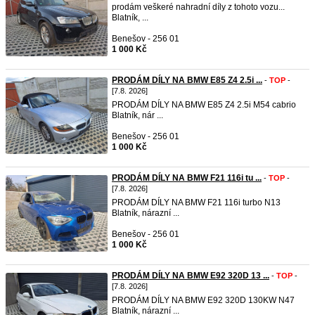
prodám veškeré nahradní díly z tohoto vozu...
Blatník, ...
Benešov - 256 01
1 000 Kč
PRODÁM DÍLY NA BMW E85 Z4 2.5i ...
-
TOP
-
[7.8. 2026]
PRODÁM DÍLY NA BMW E85 Z4 2.5i M54 cabrio
Blatník, nár ...
Benešov - 256 01
1 000 Kč
PRODÁM DÍLY NA BMW F21 116i tu ...
-
TOP
-
[7.8. 2026]
PRODÁM DÍLY NA BMW F21 116i turbo N13
Blatník, nárazní ...
Benešov - 256 01
1 000 Kč
PRODÁM DÍLY NA BMW E92 320D 13 ...
-
TOP
-
[7.8. 2026]
PRODÁM DÍLY NA BMW E92 320D 130KW N47
Blatník, nárazní ...