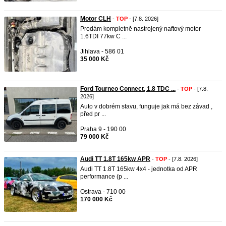
Motor CLH
-
TOP
- [7.8. 2026]
Prodám kompletně nastrojený naftový motor
1.6TDI 77kw C ...
Jihlava - 586 01
35 000 Kč
Ford Tourneo Connect, 1.8 TDC ...
-
TOP
- [7.8.
2026]
Auto v dobrém stavu, funguje jak má bez závad ,
před pr ...
Praha 9 - 190 00
79 000 Kč
Audi TT 1.8T 165kw APR
-
TOP
- [7.8. 2026]
Audi TT 1.8T 165kw 4x4 - jednotka od APR
performance (p ...
Ostrava - 710 00
170 000 Kč