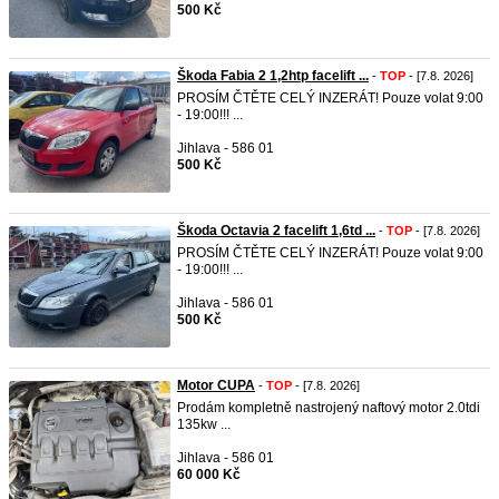
500 Kč
Škoda Fabia 2 1,2htp facelift ...
-
TOP
- [7.8. 2026]
PROSÍM ČTĚTE CELÝ INZERÁT! Pouze volat 9:00
- 19:00!!! ...
Jihlava - 586 01
500 Kč
Škoda Octavia 2 facelift 1,6td ...
-
TOP
- [7.8. 2026]
PROSÍM ČTĚTE CELÝ INZERÁT! Pouze volat 9:00
- 19:00!!! ...
Jihlava - 586 01
500 Kč
Motor CUPA
-
TOP
- [7.8. 2026]
Prodám kompletně nastrojený naftový motor 2.0tdi
135kw ...
Jihlava - 586 01
60 000 Kč