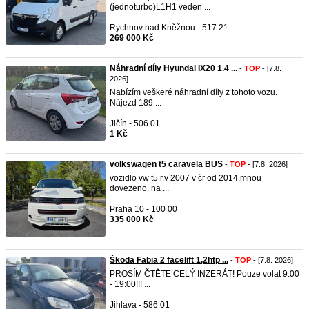
(jednoturbo)L1H1 veden ...
Rychnov nad Kněžnou - 517 21
269 000 Kč
Náhradní díly Hyundai IX20 1.4 ...
-
TOP
- [7.8.
2026]
Nabízím veškeré náhradní díly z tohoto vozu.
Nájezd 189 ...
Jičín - 506 01
1 Kč
volkswagen t5 caravela BUS
-
TOP
- [7.8. 2026]
vozidlo vw t5 r.v 2007 v čr od 2014,mnou
dovezeno. na ...
Praha 10 - 100 00
335 000 Kč
Škoda Fabia 2 facelift 1,2htp ...
-
TOP
- [7.8. 2026]
PROSÍM ČTĚTE CELÝ INZERÁT! Pouze volat 9:00
- 19:00!!! ...
Jihlava - 586 01