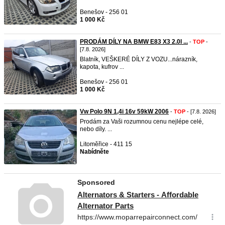
Benešov - 256 01
1 000 Kč
PRODÁM DÍLY NA BMW E83 X3 2.0I ...
-
TOP
-
[7.8. 2026]
Blatník, VEŠKERÉ DÍLY Z VOZU...nárazník,
kapota, kufrov ...
Benešov - 256 01
1 000 Kč
Vw Polo 9N 1,4i 16v 59kW 2006
-
TOP
- [7.8. 2026]
Prodám za Vaši rozumnou cenu nejlépe celé,
nebo díly. ...
Litoměřice - 411 15
Nabídněte