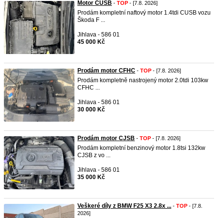
Motor CUSB
-
TOP
- [7.8. 2026]
Prodám kompletní naftový motor 1.4tdi CUSB vozu
Škoda F ...
Jihlava - 586 01
45 000 Kč
Prodám motor CFHC
-
TOP
- [7.8. 2026]
Prodám kompletně nastrojený motor 2.0tdi 103kw
CFHC ...
Jihlava - 586 01
30 000 Kč
Prodám motor CJSB
-
TOP
- [7.8. 2026]
Prodám kompletní benzinový motor 1.8tsi 132kw
CJSB z vo ...
Jihlava - 586 01
35 000 Kč
Veškeré díly z BMW F25 X3 2.8x ...
-
TOP
- [7.8.
2026]