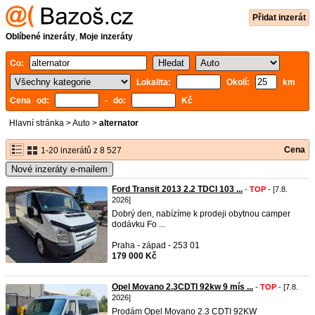
Přidat inzerát
Oblíbené inzeráty
,
Moje inzeráty
Co:
Lokalita:
Okolí:
km
Cena od:
- do:
Kč
Hlavní stránka
>
Auto
>
alternator
Cena
1-20 inzerátů z 8 527
Nové inzeráty e-mailem
Ford Transit 2013 2.2 TDCI 103 ...
-
TOP
- [7.8.
2026]
Dobrý den, nabízíme k prodeji obytnou camper
dodávku Fo ...
Praha - západ - 253 01
179 000 Kč
Opel Movano 2.3CDTI 92kw 9 mís ...
-
TOP
- [7.8.
2026]
Prodám Opel Movano 2.3 CDTI 92KW