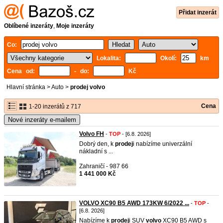
Přidat inzerát
Oblíbené inzeráty
,
Moje inzeráty
Co:
Lokalita:
Okolí:
km
Cena od:
- do:
Kč
Hlavní stránka
>
Auto
>
prodej volvo
Cena
1-20 inzerátů z 717
Nové inzeráty e-mailem
Volvo FH
-
TOP
- [6.8. 2026]
Dobrý den, k
prodej
i nabízíme univerzální
nákladní s ...
Zahraničí - 987 66
1 441 000 Kč
VOLVO XC90 B5 AWD 173KW 6/2022 ...
-
TOP
-
[6.8. 2026]
Nabízíme k
prodej
i SUV
volvo
XC90 B5 AWD s