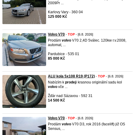
2009 ​Pr ...
Karlovy Vary - 360 04
125 000 Kč
Volvo V70
-
TOP
- [6.8. 2026]
Prodám
volvo
V70 2,4D 5válec. 120kw r.v.2008,
automat, ...
Pardubice - 535 01
85 000 Kč
ALU kola 5x108 R19 (P172)
-
TOP
- [6.8. 2026]
Nabízím k
prodej
i krasnou originální sadu kol
volvo
vče ...
Žďár nad Sázavou - 592 31
14 500 Kč
Volvo V70
-
TOP
- [6.8. 2026]
Prodám
volvo
V70 D3, rok 2016 (facelift) již OS
Sensus, ...