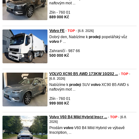
naftovým mot ...
Zlín - 760 01
889 000 Kč
Volvo FE
-
TOP
- [6.8. 2026]
Dobrý den, Nabízíme k
prodej
i popelářský vůz
volvo
F ...
Zahraničí - 987 66
500 000 Kč
VOLVO XC90 B5 AWD 173KW 10/202 ...
-
TOP
-
[6.8. 2026]
Nabízíme k
prodej
i SUV
volvo
XC90 B5 AWD s
naftovým mot ...
Zlín - 760 01
999 000 Kč
Volvo V60 B4 Mild Hybrid Inscr ...
-
TOP
- [6.8.
2026]
Prodám
volvo
V60 B4 Mild Hybrid ve výbavě
Inscription, ...