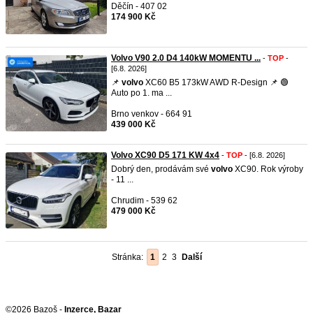
Děčín - 407 02
174 900 Kč
Volvo V90 2.0 D4 140kW MOMENTU ...
-
TOP
-
[6.8. 2026]
📌
volvo
XC60 B5 173kW AWD R-Design 📌 🟢
Auto po 1. ma ...
Brno venkov - 664 91
439 000 Kč
Volvo XC90 D5 171 KW 4x4
-
TOP
- [6.8. 2026]
Dobrý den, prodávám své
volvo
XC90. Rok výroby
- 11 ...
Chrudim - 539 62
479 000 Kč
Stránka:
1
2
3
Další
©2026 Bazoš -
Inzerce, Bazar