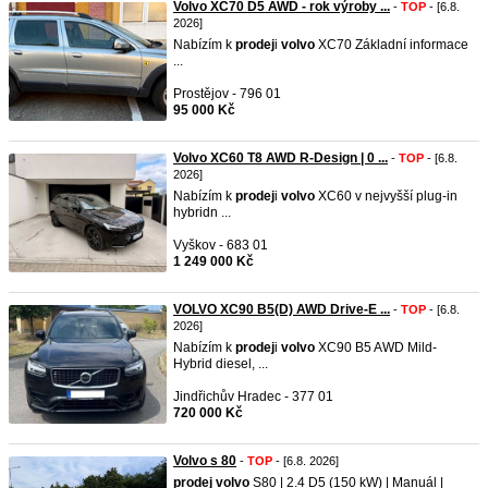
Volvo XC70 D5 AWD - rok výroby ...
-
TOP
- [6.8.
2026]
Nabízím k
prodej
i
volvo
XC70 Základní informace
...
Prostějov - 796 01
95 000 Kč
Volvo XC60 T8 AWD R-Design | 0 ...
-
TOP
- [6.8.
2026]
Nabízím k
prodej
i
volvo
XC60 v nejvyšší plug-in
hybridn ...
Vyškov - 683 01
1 249 000 Kč
VOLVO XC90 B5(D) AWD Drive-E ...
-
TOP
- [6.8.
2026]
Nabízím k
prodej
i
volvo
XC90 B5 AWD Mild-
Hybrid diesel, ...
Jindřichův Hradec - 377 01
720 000 Kč
Volvo s 80
-
TOP
- [6.8. 2026]
prodej
volvo
S80 | 2.4 D5 (150 kW) | Manuál |