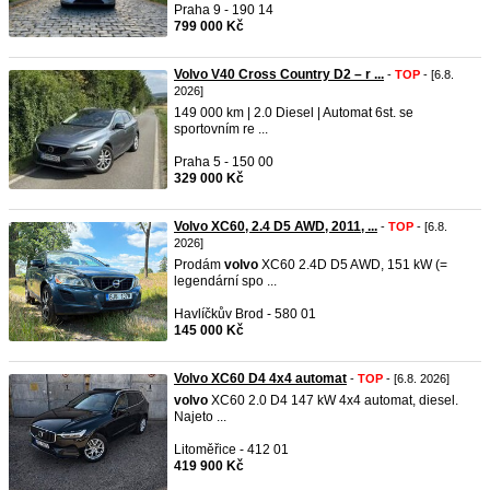
Praha 9 - 190 14
799 000 Kč
Volvo V40 Cross Country D2 – r ...
-
TOP
- [6.8.
2026]
149 000 km | 2.0 Diesel | Automat 6st. se
sportovním re ...
Praha 5 - 150 00
329 000 Kč
Volvo XC60, 2.4 D5 AWD, 2011, ...
-
TOP
- [6.8.
2026]
Prodám
volvo
XC60 2.4D D5 AWD, 151 kW (=
legendární spo ...
Havlíčkův Brod - 580 01
145 000 Kč
Volvo XC60 D4 4x4 automat
-
TOP
- [6.8. 2026]
volvo
XC60 2.0 D4 147 kW 4x4 automat, diesel.
Najeto ...
Litoměřice - 412 01
419 900 Kč