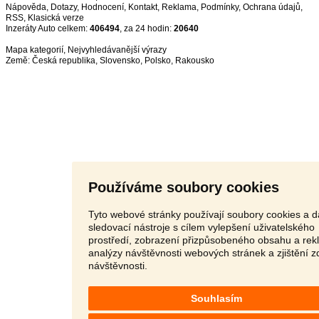
Nápověda
,
Dotazy
,
Hodnocení
,
Kontakt
,
Reklama
,
Podmínky
,
Ochrana údajů
,
RSS
,
Inzeráty Auto celkem:
406494
, za 24 hodin:
20640
Mapa kategorií
,
Nejvyhledávanější výrazy
Země:
Česká republika
,
Slovensko
,
Polsko
,
Rakousko
Používáme soubory cookies
Tyto webové stránky používají soubory cookies a d
sledovací nástroje s cílem vylepšení uživatelského
prostředí, zobrazení přizpůsobeného obsahu a rek
analýzy návštěvnosti webových stránek a zjištění z
návštěvnosti.
Souhlasím