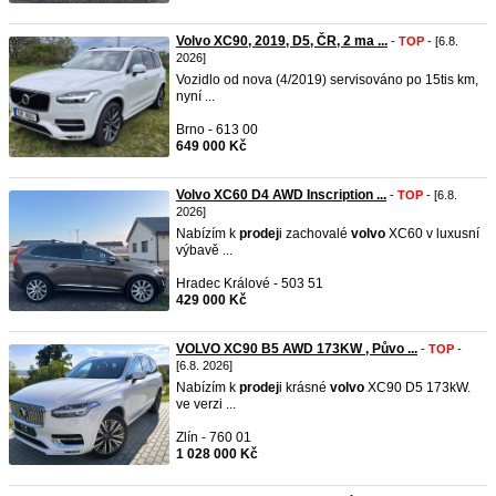
Volvo XC90, 2019, D5, ČR, 2 ma ...
-
TOP
- [6.8.
2026]
Vozidlo od nova (4/2019) servisováno po 15tis km,
nyní ...
Brno - 613 00
649 000 Kč
Volvo XC60 D4 AWD Inscription ...
-
TOP
- [6.8.
2026]
Nabízím k
prodej
i zachovalé
volvo
XC60 v luxusní
výbavě ...
Hradec Králové - 503 51
429 000 Kč
VOLVO XC90 B5 AWD 173KW , Půvo ...
-
TOP
-
[6.8. 2026]
Nabízím k
prodej
i krásné
volvo
XC90 D5 173kW.
ve verzi ...
Zlín - 760 01
1 028 000 Kč