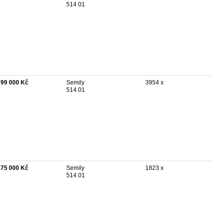
514 01
799 000 Kč
Semily
3954 x
514 01
275 000 Kč
Semily
1823 x
514 01