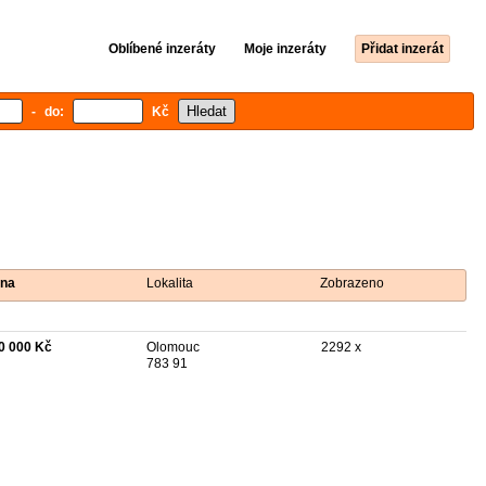
Oblíbené inzeráty
Moje inzeráty
Přidat inzerát
- do:
Kč
na
Lokalita
Zobrazeno
0 000 Kč
Olomouc
2292 x
783 91