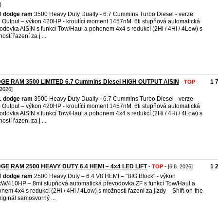
]
9
dodge
ram
3500 Heavy Duty Dually - 6.7 Cummins Turbo Diesel - verze
 Output – výkon 420HP - kroutící moment 1457nM. 6ti stupňová automatická
odovka AISIN s funkcí Tow/Haul a pohonem 4x4 s redukcí (2Hi / 4Hi / 4Low) s
stí řazení za j ...
GE RAM 3500 LIMITED 6.7 Cummins Diesel HIGH OUTPUT AISIN
1 
-
TOP
-
 2026]
1
dodge
ram
3500 Heavy Duty Dually - 6.7 Cummins Turbo Diesel - verze
 Output – výkon 420HP - kroutící moment 1457nM. 6ti stupňová automatická
odovka AISIN s funkcí Tow/Haul a pohonem 4x4 s redukcí (2Hi / 4Hi / 4Low) s
stí řazení za j ...
GE RAM 2500 HEAVY DUTY 6.4 HEMI – 4x4 LED LIFT
1 
-
TOP
- [6.8. 2026]
0
dodge
ram
2500 Heavy Duty – 6.4 V8 HEMI – "BIG Block" - výkon
W/410HP – 8mi stupňová automatická převodovka ZF s funkcí Tow/Haul a
nem 4x4 s redukcí (2Hi / 4Hi / 4Low) s možností řazení za jízdy – Shift-on-the-
originál samosvorný ...