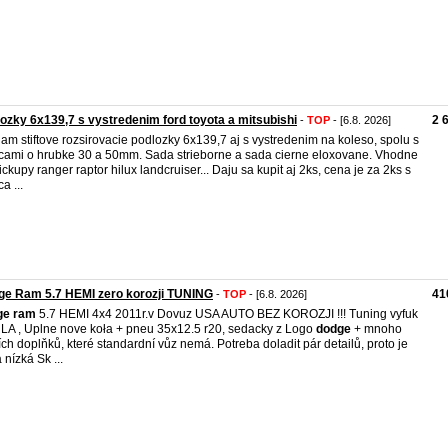
ozky 6x139,7 s vystredenim ford toyota a mitsubishi
2 
-
TOP
- [6.8. 2026]
am stiftove rozsirovacie podlozky 6x139,7 aj s vystredenim na koleso, spolu s
cami o hrubke 30 a 50mm. Sada strieborne a sada cierne eloxovane. Vhodne
ickupy ranger raptor hilux landcruiser... Daju sa kupit aj 2ks, cena je za 2ks s
a ...
ge Ram 5.7 HEMI zero korozji TUNING
41
-
TOP
- [6.8. 2026]
ge
ram
5.7 HEMI 4x4 2011r.v Dovuz USA AUTO BEZ KOROZJI !!! Tuning vyfuk
A , Uplne nove koła + pneu 35x12.5 r20, sedacky z Logo
dodge
+ mnoho
ích doplňků, které standardní vůz nemá. Potreba doladit pár detailů, proto je
 nízká Sk ...