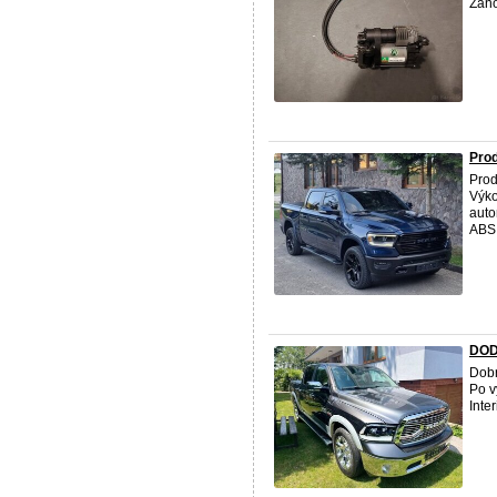
Zán
Prod
Pro
Výko
auto
ABS,
DOD
Dobr
Po v
Int