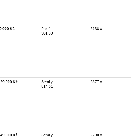
0 000 Kč
Plzeň
2638 x
301 00
439 000 Kč
Semily
3877 x
514 01
449 000 Kč
Semily
2790 x