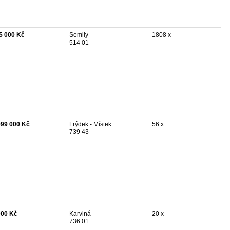
5 000 Kč
Semily
1808 x
514 01
999 000 Kč
Frýdek - Místek
56 x
739 43
000 Kč
Karviná
20 x
736 01