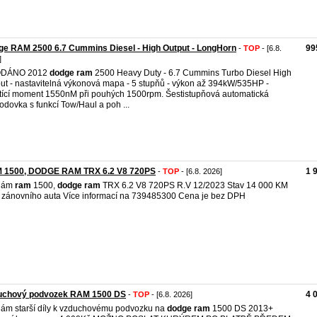
e RAM 2500 6.7 Cummins Diesel - High Output - LongHorn
99
-
TOP
- [6.8.
]
DÁNO 2012
dodge
ram
2500 Heavy Duty - 6.7 Cummins Turbo Diesel High
ut - nastavitelná výkonová mapa - 5 stupňů - výkon až 394kW/535HP -
tící moment 1550nM při pouhých 1500rpm. Šestistupňová automatická
odovka s funkcí Tow/Haul a poh ...
 1500, DODGE RAM TRX 6.2 V8 720PS
1 
-
TOP
- [6.8. 2026]
dám
ram
1500,
dodge
ram
TRX 6.2 V8 720PS R.V 12/2023 Stav 14 000 KM
 zánovního auta Více informací na 739485300 Cena je bez DPH
uchový podvozek RAM 1500 DS
4 
-
TOP
- [6.8. 2026]
ám starší díly k vzduchovému podvozku na
dodge
ram
1500 DS 2013+