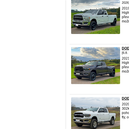
2026
201
High
přev
možno
DOD
[6.8.
202
High
přev
možno
DOD
202
302k
poho
fly, 