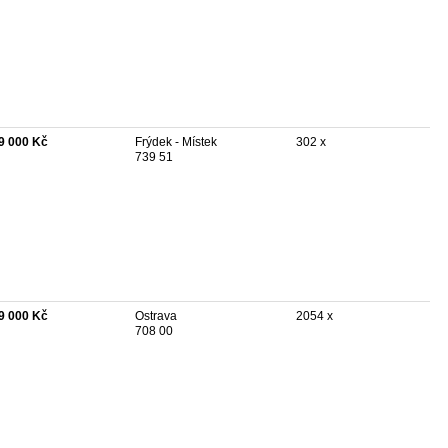
9 000 Kč
Frýdek - Místek
302 x
739 51
9 000 Kč
Ostrava
2054 x
708 00