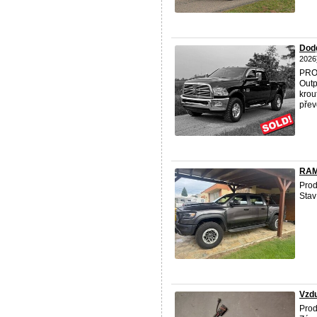
Dodg
2026
PRO
Outp
krou
přev
RAM
Pro
Stav
Vzd
Prod