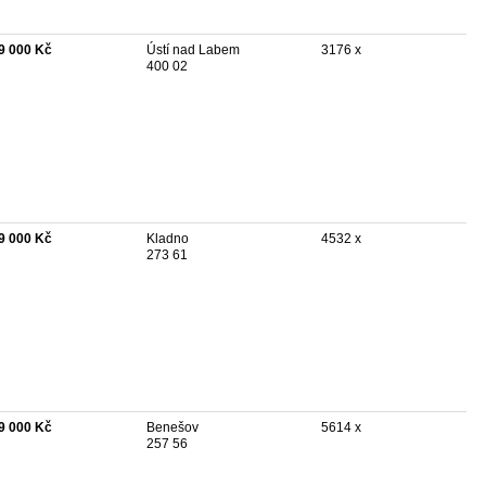
9 000 Kč
Ústí nad Labem
3176 x
400 02
9 000 Kč
Kladno
4532 x
273 61
9 000 Kč
Benešov
5614 x
257 56