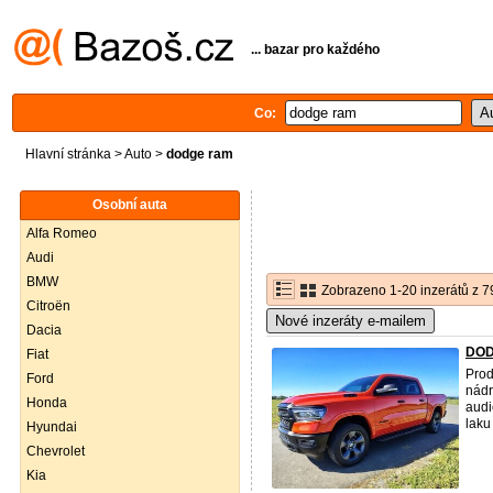
... bazar pro každého
Co:
Hlavní stránka
>
Auto
>
dodge ram
Osobní auta
Alfa Romeo
Audi
BMW
Zobrazeno 1-20 inzerátů z 7
Citroën
Nové inzeráty e-mailem
Dacia
DOD
Fiat
Pro
Ford
nádr
Honda
audi
laku 
Hyundai
Chevrolet
Kia