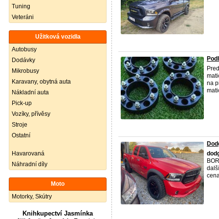
Tuning
Veteráni
Užitková vozidla
Autobusy
Podl
Dodávky
Pred
Mikrobusy
mati
Karavany, obytná auta
na p
matic
Nákladní auta
Pick-up
Vozíky, přívěsy
Stroje
Ostatní
Dod
Havarovaná
dod
BORL
Náhradní díly
dalš
cena
Moto
Motorky, Skútry
Knihkupectví Jasmínka