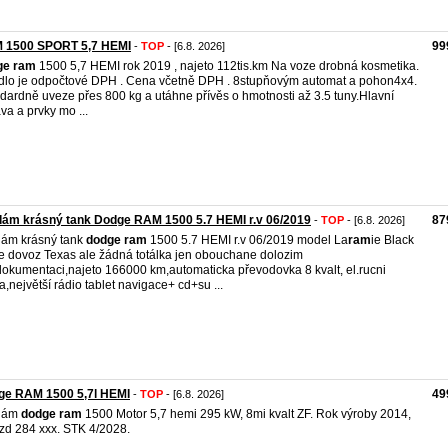
 1500 SPORT 5,7 HEMI
99
-
TOP
- [6.8. 2026]
ge
ram
1500 5,7 HEMI rok 2019 , najeto 112tis.km Na voze drobná kosmetika.
dlo je odpočtové DPH . Cena včetně DPH . 8stupňovým automat a pohon4x4.
dardně uveze přes 800 kg a utáhne přívěs o hmotnosti až 3.5 tuny.Hlavní
va a prvky mo ...
ám krásný tank Dodge RAM 1500 5.7 HEMI r.v 06/2019
87
-
TOP
- [6.8. 2026]
ám krásný tank
dodge
ram
1500 5.7 HEMI r.v 06/2019 model La
ram
ie Black
e dovoz Texas ale žádná totálka jen obouchane dolozim
dokumentaci,najeto 166000 km,automaticka převodovka 8 kvalt, el.rucni
a,největší rádio tablet navigace+ cd+su ...
ge RAM 1500 5,7l HEMI
49
-
TOP
- [6.8. 2026]
dám
dodge
ram
1500 Motor 5,7 hemi 295 kW, 8mi kvalt ZF. Rok výroby 2014,
zd 284 xxx. STK 4/2028.