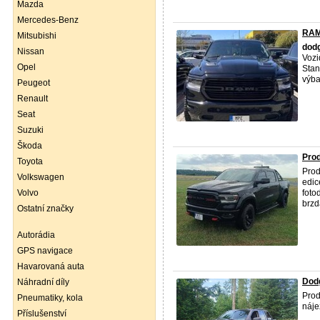
Mazda
Mercedes-Benz
RAM
Mitsubishi
dod
Nissan
Vozi
Opel
Stan
výba
Peugeot
Renault
Seat
Suzuki
Škoda
Prod
Toyota
Prod
Volkswagen
edic
Volvo
foto
brzd
Ostatní značky
Autorádia
GPS navigace
Havarovaná auta
Dod
Náhradní díly
Pro
Pneumatiky, kola
náje
Příslušenství