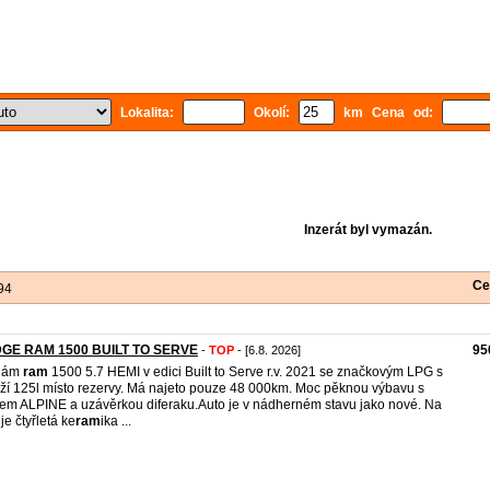
Lokalita:
Okolí:
km Cena od:
Inzerát byl vymazán.
Ce
94
GE RAM 1500 BUILT TO SERVE
95
-
TOP
- [6.8. 2026]
dám
ram
1500 5.7 HEMI v edici Built to Serve r.v. 2021 se značkovým LPG s
ží 125l místo rezervy. Má najeto pouze 48 000km. Moc pěknou výbavu s
em ALPINE a uzávěrkou diferaku.Auto je v nádherném stavu jako nové. Na
je čtyřletá ke
ram
ika ...