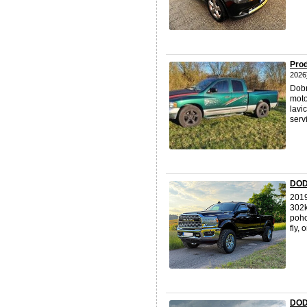
Pro
2026
Dob
moto
lavi
serv
DOD
201
302k
poho
fly, 
DOD