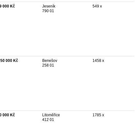
9 000 Kč
Jeseník
549 x
790 01
050 000 Kč
Benešov
1458 x
258 01
0 000 Kč
Litoměřice
1785 x
412 01