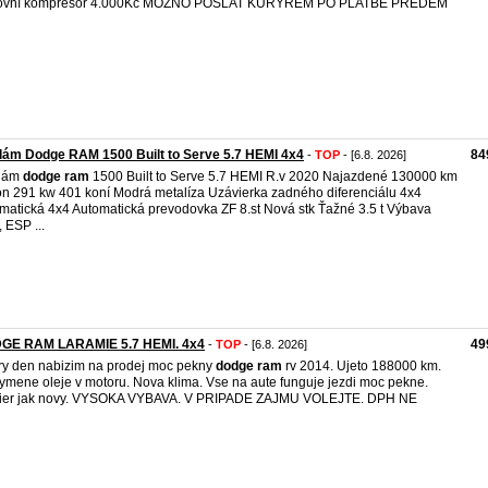
ovní kompresor 4.000Kč MOŽNO POSLAT KURÝREM PO PLATBĚ PŘEDEM
ám Dodge RAM 1500 Built to Serve 5.7 HEMI 4x4
84
-
TOP
- [6.8. 2026]
dám
dodge
ram
1500 Built to Serve 5.7 HEMI R.v 2020 Najazdené 130000 km
n 291 kw 401 koní Modrá metalíza Uzávierka zadného diferenciálu 4x4
matická 4x4 Automatická prevodovka ZF 8.st Nová stk Ťažné 3.5 t Výbava
 ESP ...
GE RAM LARAMIE 5.7 HEMI. 4x4
49
-
TOP
- [6.8. 2026]
y den nabizim na prodej moc pekny
dodge
ram
rv 2014. Ujeto 188000 km.
ymene oleje v motoru. Nova klima. Vse na aute funguje jezdi moc pekne.
erier jak novy. VYSOKA VYBAVA. V PRIPADE ZAJMU VOLEJTE. DPH NE