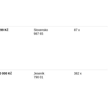
699 Kč
Slovensko
87 x
987 65
0 000 Kč
Jeseník
382 x
790 01