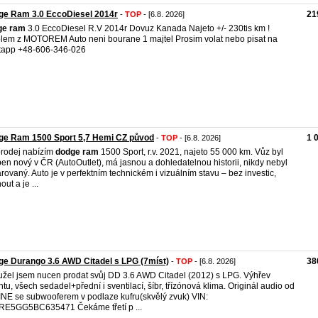
ge Ram 3.0 EccoDiesel 2014r
21
-
TOP
- [6.8. 2026]
ge
ram
3.0 EccoDiesel R.V 2014r Dovuz Kanada Najeto +/- 230tis km !
lem z MOTOREM Auto neni bourane 1 majtel Prosim volat nebo pisat na
tapp +48-606-346-026
ge Ram 1500 Sport 5,7 Hemi CZ původ
1 
-
TOP
- [6.8. 2026]
rodej nabízím
dodge
ram
1500 Sport, r.v. 2021, najeto 55 000 km. Vůz byl
en nový v ČR (AutoOutlet), má jasnou a dohledatelnou historii, nikdy nebyl
rovaný. Auto je v perfektním technickém i vizuálním stavu – bez investic,
ut a je ...
e Durango 3.6 AWD Citadel s LPG (7míst)
38
-
TOP
- [6.8. 2026]
žel jsem nucen prodat svůj DD 3.6 AWD Citadel (2012) s LPG. Výhřev
ntu, všech sedadel+přední i sventilací, šíbr, třízónová klima. Originál audio od
NE se subwooferem v podlaze kufru(skvělý zvuk) VIN:
E5GG5BC635471 Čekáme třetí p ...