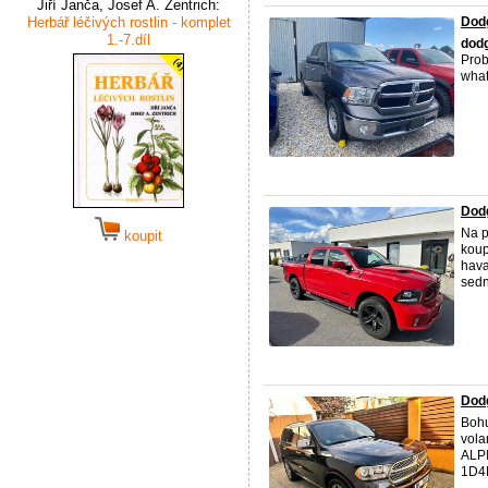
Jiří Janča, Josef A. Zentrich:
Herbář léčivých rostlin - komplet
Dod
1.-7.díl
dod
Prob
wha
Dod
Na p
koupit
koup
hava
sedno
Dodg
Bohu
vola
ALPI
1D4R