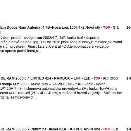
dám Dodge Ram Automat 4.7B+Nová Lpg, 100l. 4×2 Nová stk
16
-
TOP
- [6.8.
]
rý den, prodám
dodge
ram
2002/4.7, delší korba,isofix.ůsporný
r,rádio,nové-baterie, lpg 100l do 2036,pneu+orig.al.disky,klimatiace,skl.zadní
ce s ůl. prostorem, 6mist,TZ 2.5t.Centrál +DO,tempomat,delší verze,po
isu.oprava prahů,lemů,n ...
GE RAM 2500 6.4 LIMITED 4x4 - RAMBOX – LIFT - LED
1 
-
TOP
- [6.8. 2026]
9
dodge
ram
2500 Heavy Duty – 6.4 V8 HEMI – "BIG Block" - výkon
W/410HP – 8mi stupňová automatická převodovka ZF s funkcí Tow/Haul a
nem 4x4 s redukcí (2Hi / 4Hi / 4Low) s možností řazení za jízdy – Shift-on-the-
originál samosvorný di ...
GE RAM 3500 6.7 Cummins Diesel HIGH OUTPUT AISIN 4x4
1 
-
TOP
- [6.8.