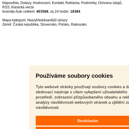
Nápověda
,
Dotazy
,
Hodnocení
,
Kontakt
,
Reklama
,
Podmínky
,
Ochrana údajů
,
RSS
,
Inzeráty Auto celkem:
403568
, za 24 hodin:
18384
Mapa kategorií
,
Nejvyhledávanější výrazy
Země:
Česká republika
,
Slovensko
,
Polsko
,
Rakousko
Používáme soubory cookies
Tyto webové stránky používají soubory cookies a d
sledovací nástroje s cílem vylepšení uživatelského
prostředí, zobrazení přizpůsobeného obsahu a rek
analýzy návštěvnosti webových stránek a zjištění z
návštěvnosti.
Souhlasím