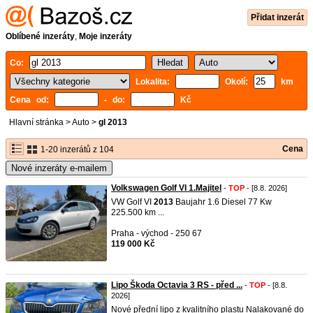
Přidat inzerát
Oblíbené inzeráty
,
Moje inzeráty
Co:
Lokalita:
Okolí:
km
Cena od:
- do:
Kč
Hlavní stránka
>
Auto
>
gl 2013
Cena
1-20 inzerátů z 104
Nové inzeráty e-mailem
Volkswagen Golf VI 1.Majitel
-
TOP
- [8.8. 2026]
VW Golf VI
2013
Baujahr 1.6 Diesel 77 Kw
225.500 km ...
Praha - východ - 250 67
119 000 Kč
Lipo Škoda Octavia 3 RS - před ...
-
TOP
- [8.8.
2026]
Nové přední lipo z kvalitního plastu Nalakované do