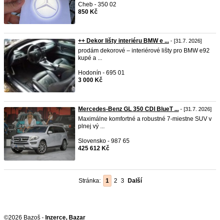
Cheb - 350 02
850 Kč
++ Dekor lišty interiéru BMW e ...
- [31.7. 2026]
prodám dekorové – interiérové lišty pro BMW e92
kupé a ...
Hodonín - 695 01
3 000 Kč
Mercedes-Benz GL 350 CDI BlueT ...
- [31.7. 2026]
Maximálne komfortné a robustné 7-miestne SUV v
plnej vý ...
Slovensko - 987 65
425 612 Kč
Stránka:
1
2
3
Další
©2026 Bazoš -
Inzerce, Bazar