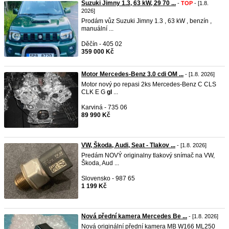
Suzuki Jimny 1.3, 63 kW, 29 70 ...
-
TOP
- [1.8.
2026]
Prodám vůz Suzuki Jimny 1.3 , 63 kW , benzín ,
manuální ...
Děčín - 405 02
359 000 Kč
Motor Mercedes-Benz 3.0 cdi OM ...
- [1.8. 2026]
Motor nový po repasi 2ks Mercedes-Benz C CLS
CLK E G
gl
...
Karviná - 735 06
89 990 Kč
VW, Škoda, Audi, Seat - Tlakov ...
- [1.8. 2026]
Predám NOVÝ originalny tlakový snímač na VW,
Škoda, Aud ...
Slovensko - 987 65
1 199 Kč
Nová přední kamera Mercedes Be ...
- [1.8. 2026]
Nová originální přední kamera MB W166 ML250