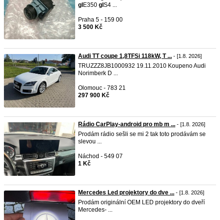
gl
E350
gl
S4 ...
Praha 5 - 159 00
3 500 Kč
Audi TT coupe 1,8TFSi 118kW, T ...
- [1.8. 2026]
TRUZZZ8JB1000932 19.11.2010 Koupeno Audi
Norimberk D ...
Olomouc - 783 21
297 900 Kč
Rádio CarPlay-android pro mb m ...
- [1.8. 2026]
Prodám rádio sešli se mi 2 tak toto prodávám se
slevou ...
Náchod - 549 07
1 Kč
Mercedes Led projektory do dve ...
- [1.8. 2026]
Prodám originální OEM LED projektory do dveří
Mercedes- ...