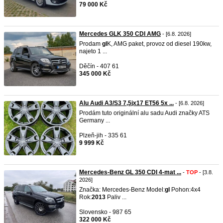
79 000 Kč
Mercedes GLK 350 CDI AMG
- [6.8. 2026]
Prodam
gl
K, AMG paket, provoz od diesel 190kw,
najeto 1 ...
Děčín - 407 61
345 000 Kč
Alu Audi A3/S3 7,5jx17 ET56 5x ...
- [6.8. 2026]
Prodám tuto originální alu sadu Audi značky ATS
Germany ...
Plzeň-jih - 335 61
9 999 Kč
Mercedes-Benz GL 350 CDI 4-mat ...
-
TOP
- [3.8.
2026]
Značka: Mercedes-Benz Model:
gl
Pohon:4x4
Rok:
2013
Paliv ...
Slovensko - 987 65
322 000 Kč