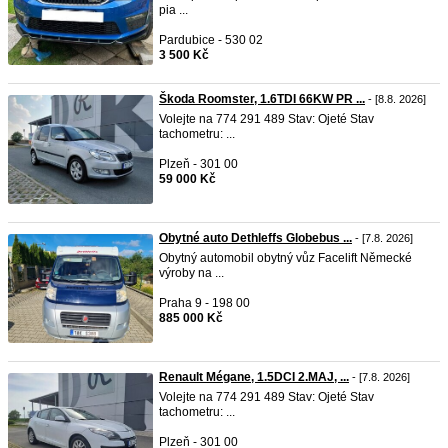
pia ...
Pardubice - 530 02
3 500 Kč
Škoda Roomster, 1.6TDI 66KW PR ...
- [8.8. 2026]
Volejte na 774 291 489 Stav: Ojeté Stav
tachometru: ...
Plzeň - 301 00
59 000 Kč
Obytné auto Dethleffs Globebus ...
- [7.8. 2026]
Obytný automobil obytný vůz Facelift Německé
výroby na ...
Praha 9 - 198 00
885 000 Kč
Renault Mégane, 1.5DCI 2.MAJ, ...
- [7.8. 2026]
Volejte na 774 291 489 Stav: Ojeté Stav
tachometru: ...
Plzeň - 301 00