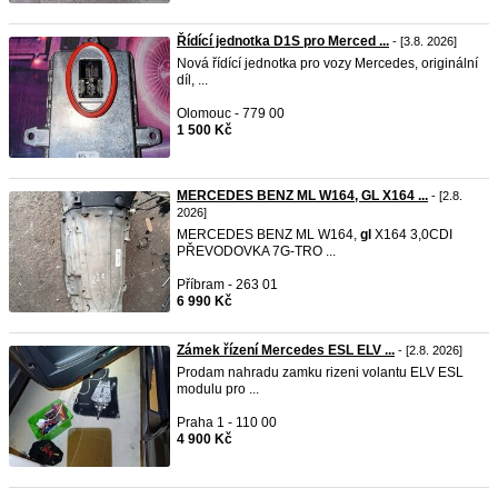
Řídící jednotka D1S pro Merced ...
- [3.8. 2026]
Nová řídící jednotka pro vozy Mercedes, originální
díl, ...
Olomouc - 779 00
1 500 Kč
MERCEDES BENZ ML W164, GL X164 ...
- [2.8.
2026]
MERCEDES BENZ ML W164,
gl
X164 3,0CDI
PŘEVODOVKA 7G-TRO ...
Příbram - 263 01
6 990 Kč
Zámek řízení Mercedes ESL ELV ...
- [2.8. 2026]
Prodam nahradu zamku rizeni volantu ELV ESL
modulu pro ...
Praha 1 - 110 00
4 900 Kč