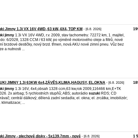
ki Jimny 1.3i VX 16V 4WD, 63 kW, 4X4, TOP KM
19
- [6.8. 2026]
ki
jimny
1.3i VX 16V 4WD, r.v. 2009, stav tachometru: 72272 km, 1. majitel,
do: 6/2028, 1328 CCM / 63 kW, po výměně motorového oleje a filtrů, nové
ní brzdové destičky, nový brzd. třmen, nová AKU nové zimní pneu. Vůz bez
e a nutnosti ...
UKI JIMNY 1.3i 63KW 4x4,ZÁVĚS,KLIMA,HAGUSY, EL.OKNA
18
- [6.8. 2026]
ki
jimny
1.3i 16V, 4x4,obsah 1328 ccm,63 kw,rok 2009,116466 km,E+TK
026. 2x airbag; 5 rychlostních stupňů; ABS; autorádio
suzuki
RDS; CD
rávač; centrál dálkový; dělená zadní sedadla; el. okna; el. zrcátka; imobilizér;
 klimatizace; ...
ki Jimny - plechové disky - 5x139,7mm - nové
1 
- [6.8. 2026]