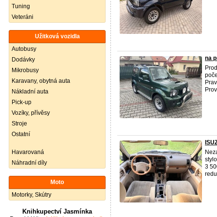
Tuning
Veteráni
Užitková vozidla
Autobusy
na 
Dodávky
Pro
Mikrobusy
poče
Karavany, obytná auta
Prav
Prove
Nákladní auta
Pick-up
Vozíky, přívěsy
Stroje
Ostatní
ISU
Havarovaná
Neza
styl
Náhradní díly
3 50
redu
Moto
Motorky, Skútry
Knihkupectví Jasmínka