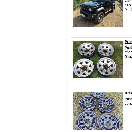
Comf
napl
Multi
Prod
Prod
stře
Gaz,
Disk
Prod
doh