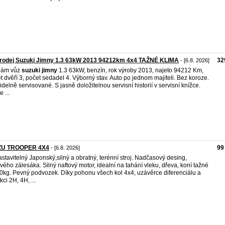
prodej Suzuki Jimny 1.3 63kW 2013 94212km 4x4 TAŽNÉ KLIMA
32
- [6.8. 2026]
dám vůz
suzuki
jimny
1.3 63kW, benzín, rok výroby 2013, najeto 94212 Km,
t dvěří 3, počet sedadel 4. Výborný stav. Auto po jednom majiteli. Bez koroze.
idelně servisované. S jasně doložitelnou servisní historií v servisní knížce.
 ...
ZU TROOPER 4X4
99
- [6.8. 2026]
stavitelný Japonský,silný a obratný, terénní stroj. Nadčasový desing,
ového zálesáka. Silný naftový motor, idealní na tahání vleku, dřeva, koní tažné
0kg. Pevný podvozek. Díky pohonu všech kol 4x4, uzávěrce diferenciálu a
kci 2H, 4H, ...