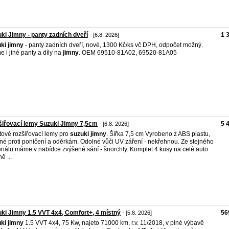
ki Jimny - panty zadních dveří
1 
- [6.8. 2026]
ki
jimny
- panty zadních dveří, nové, 1300 Kč/ks vč DPH, odpočet možný.
 i jiné panty a díly na
jimny
. OEM 69510-81A02, 69520-81A05
iřovací lemy Suzuki Jimny 7,5cm
5 
- [6.8. 2026]
tové rozšiřovací lemy pro
suzuki
jimny
. Šířka 7,5 cm Vyrobeno z ABS plastu,
né proti poničení a oděrkám. Odolné vůči UV záření - nekřehnou. Ze stejného
riálu máme v nabídce zvýšené sání - šnorchly. Komplet 4 kusy na celé auto
ě ...
ki Jimny 1.5 VVT 4x4, Comfort+, 4 místný
56
- [5.8. 2026]
ki
jimny
1.5 VVT 4x4, 75 Kw, najeto 71000 km, r.v. 11/2018, v plné výbavě