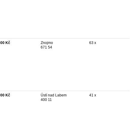
900 Kč
Znojmo
63 x
671 54
900 Kč
Ústí nad Labem
41 x
400 11