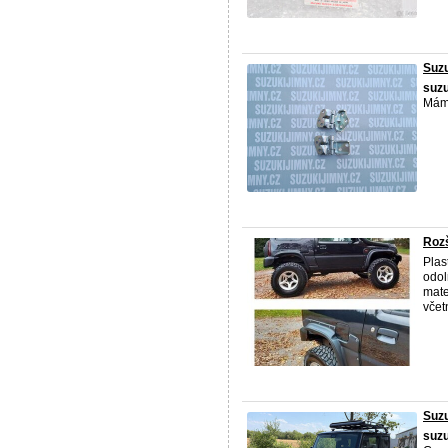
Suzu
suzu
Máme
Rozš
Plas
odol
mate
včetn
Suzu
suzu