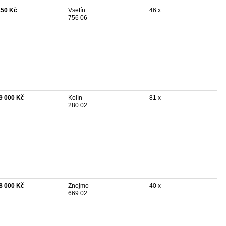
450 Kč
Vsetín
46 x
756 06
9 000 Kč
Kolín
81 x
280 02
8 000 Kč
Znojmo
40 x
669 02