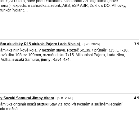
ort+, ALU kola, nové pneu Yokohama Geolandar A/T, digi klima ( nově
něná ) , expediční zahrádka a žebřík, ABS, ESP, ASR, 2x klíč s DO, Mlhovky,
funkční volant, ...
ám alu disky R15 alukola Pajero Lada Niva aj.
3 
- [5.8. 2026]
ám 4ks hliníkové kola. V hezkém stavu. Rozteč 5x139,7 průměr R15, ET -10,
dová díra 108 ev. 109mm, rozměr disku 7x15. Mitsubishi Pajero, Lada Niva,
 Volha,
suzuki
Samurai,
jimny
, Rav4, 4x4.
y Suzuki Samurai Jimny Vitara
4 
- [5.8. 2026]
ám 5ks originál disků
suzuki
Stav viz. foto Při rychlém a slušném jednání
oda možná