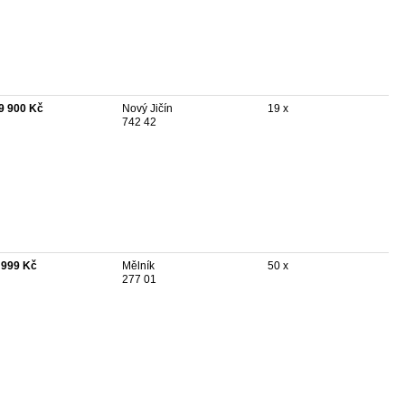
9 900 Kč
Nový Jičín
19 x
742 42
 999 Kč
Mělník
50 x
277 01