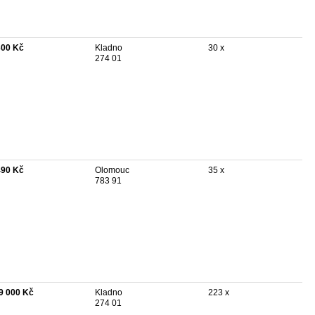
300 Kč
Kladno
30 x
274 01
490 Kč
Olomouc
35 x
783 91
9 000 Kč
Kladno
223 x
274 01