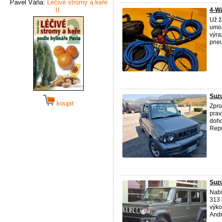
Pavel Váňa:
Léčivé stromy a keře
II.
4-Wa
Už ž
umož
výra
pneu
Suzu
koupit
Zpro
prav
doho
Repu
Suz
Nabí
313 
výko
Andro