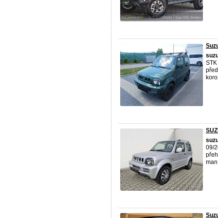
Suzu
suzu
STK 
před
koroz
SUZ
suzu
09/2
přeh
man.
Suzu