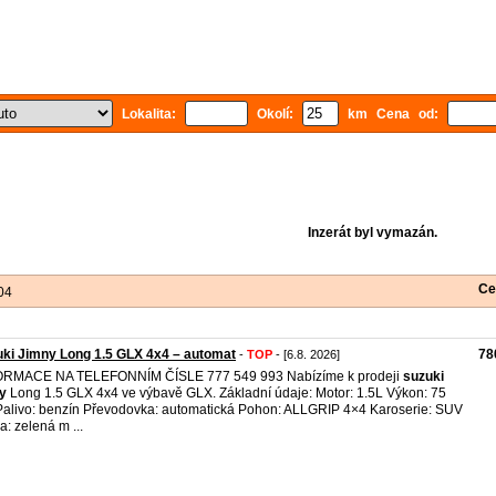
Lokalita:
Okolí:
km Cena od:
Inzerát byl vymazán.
Ce
04
ki Jimny Long 1.5 GLX 4x4 – automat
78
-
TOP
- [6.8. 2026]
ORMACE NA TELEFONNÍM ČÍSLE 777 549 993 Nabízíme k prodeji
suzuki
y
Long 1.5 GLX 4x4 ve výbavě GLX. Základní údaje: Motor: 1.5L Výkon: 75
alivo: benzín Převodovka: automatická Pohon: ALLGRIP 4×4 Karoserie: SUV
a: zelená m ...