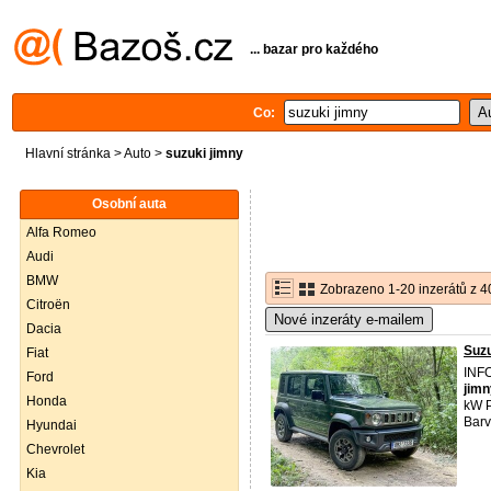
... bazar pro každého
Co:
Hlavní stránka
>
Auto
>
suzuki jimny
Osobní auta
Alfa Romeo
Audi
BMW
Zobrazeno 1-20 inzerátů z 4
Citroën
Nové inzeráty e-mailem
Dacia
Suzu
Fiat
INF
Ford
jimn
Honda
kW P
Barv
Hyundai
Chevrolet
Kia