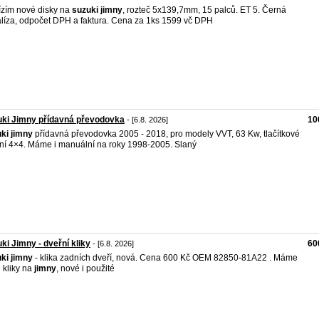
zím nové disky na
suzuki
jimny
, rozteč 5x139,7mm, 15 palců. ET 5. Černá
líza, odpočet DPH a faktura. Cena za 1ks 1599 vč DPH
ki Jimny přídavná převodovka
10
- [6.8. 2026]
ki
jimny
přídavná převodovka 2005 - 2018, pro modely VVT, 63 Kw, tlačítkové
ní 4×4. Máme i manuální na roky 1998-2005. Slaný
ki Jimny - dveřní kliky
60
- [6.8. 2026]
ki
jimny
- klika zadních dveří, nová. Cena 600 Kč OEM 82850-81A22 . Máme
é kliky na
jimny
, nové i použité