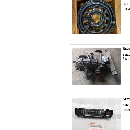
Nabí
meta
Suzu
suzu
řaze
Suzu
suzu
i jin