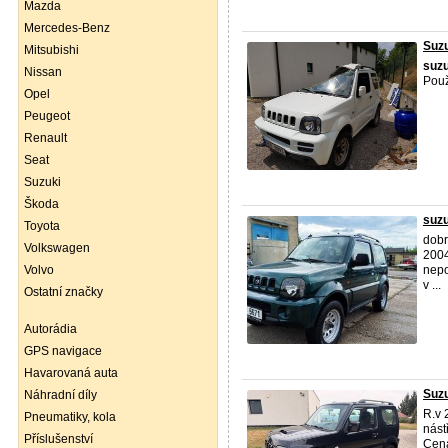
Mazda
Mercedes-Benz
Suzu
Mitsubishi
suzu
Nissan
Použ
Opel
Peugeot
Renault
Seat
Suzuki
Škoda
suzu
Toyota
dob
Volkswagen
2004
Volvo
nepo
v ...
Ostatní značky
Autorádia
GPS navigace
Havarovaná auta
Suzu
Náhradní díly
R.v 
Pneumatiky, kola
nást
Příslušenství
Cena