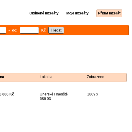
Oblíbené inzeráty
Moje inzeráty
Přidat inzerát
- do:
Kč
na
Lokalita
Zobrazeno
0 000 Kč
Uherské Hradiště
1809 x
686 03