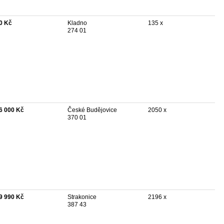
0 Kč
Kladno
135 x
274 01
6 000 Kč
České Budějovice
2050 x
370 01
9 990 Kč
Strakonice
2196 x
387 43