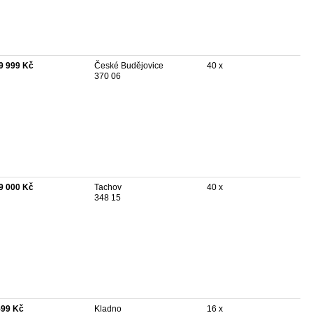
9 999 Kč
České Budějovice
40 x
370 06
9 000 Kč
Tachov
40 x
348 15
599 Kč
Kladno
16 x