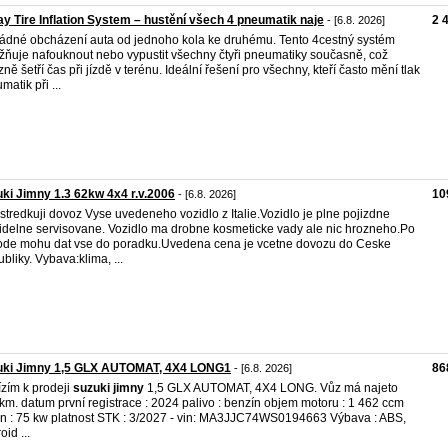
y Tire Inflation System – hustění všech 4 pneumatik naje
2 
- [6.8. 2026]
ádné obcházení auta od jednoho kola ke druhému. Tento 4cestný systém
ňuje nafouknout nebo vypustit všechny čtyři pneumatiky současně, což
zně šetří čas při jízdě v terénu. Ideální řešení pro všechny, kteří často mění tlak
matik při ...
ki Jimny 1.3 62kw 4x4 r.v.2006
10
- [6.8. 2026]
stredkuji dovoz Vyse uvedeneho vozidlo z Italie.Vozidlo je plne pojizdne
idelne servisovane. Vozidlo ma drobne kosmeticke vady ale nic hrozneho.Po
de mohu dat vse do poradku.Uvedena cena je vcetne dovozu do Ceske
bliky. Vybava:klima, ...
uki Jimny 1,5 GLX AUTOMAT, 4X4 LONG1
86
- [6.8. 2026]
zím k prodeji
suzuki
jimny
1,5 GLX AUTOMAT, 4X4 LONG. Vůz má najeto
km. datum první registrace : 2024 palivo : benzín objem motoru : 1 462 ccm
n : 75 kw platnost STK : 3/2027 - vin: MA3JJC74WS0194663 Výbava : ABS,
id ...