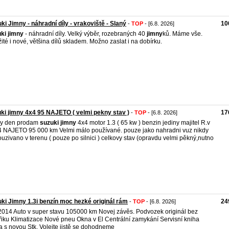
ki Jimny - náhradní díly - vrakoviště - Slaný
10
-
TOP
- [6.8. 2026]
ki
jimny
- náhradní díly. Velký výběr, rozebraných 40
jimny
ků. Máme vše.
ité i nové, většina dílů skladem. Možno zaslat i na dobírku.
ki jimny 4x4 95 NAJETO ( velmi pekny stav )
17
-
TOP
- [6.8. 2026]
ry den prodam
suzuki
jimny
4x4 motor 1.3 ( 65 kw ) benzin jediny majitel R.v
 NAJETO 95 000 km Velmi málo používané. pouze jako nahradni vuz nikdy
uzivano v terenu ( pouze po silnici ) celkovy stav (opravdu velmi pěkný,nutno
ki Jimny 1.3i benzín moc hezké originál rám
24
-
TOP
- [6.8. 2026]
2014 Auto v super stavu 105000 km Novej závěs. Podvozek originál bez
řiku Klimatizace Nové pneu Okna v El Centrální zamykání Servisní kniha
 s novou Stk. Volejte jistě se dohodneme