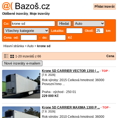
Přidat inzerát
Oblíbené inzeráty
,
Moje inzeráty
Co:
Lokalita:
Okolí:
km
Cena od:
- do:
Kč
Hlavní stránka
>
Auto
>
krone sd
Cena
1-20 inzerátů z 66
Nové inzeráty e-mailem
Krone SD CARRIER VECTOR 1350 ( ...
-
TOP
-
[7.8. 2026]
Rok výroby: 2015 Celková hmotnost: 36000
Provozní hmo ...
Praha - východ - 250 01
229 000 Kč
Krone SD CARRIER MAXIMA 1300 P ...
-
TOP
-
[7.8. 2026]
Rok výroby: 2010 Celková hmotnost: 36000