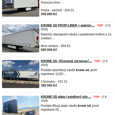
Provozní hmo ...
Praha - východ - 250 01
209 000 Kč
KRONE SD PROFI LINER + paletov ...
-
TOP
- [7.8.
2026]
Nabízím standardní návěs s paletovým košem a 2x
zvedací ...
Brno venkov - 664 81
569 000 Kč
KRONE SD, třístranná shrnovací ...
-
TOP
- [7.8.
2026]
Prodám plachtový návěs
krone
sd
, první
registrace 11/20 ...
Chomutov - 431 51
390 000 Kč
KRONE SD plato / valníkový náv ...
-
TOP
- [7.8.
2026]
Prodám tříosý plato návěs
krone
sd
, první
registrace 05 ...