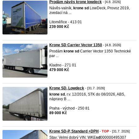
Prodám návěs krone lowdeck
- [4.8. 2026]
Návěs-valník,
krone
sd
LowDeck, Provoz 2019,
zvedací ná ...
Litoměřice - 413 01
239 000 Kč
Krone SD Carrier Vector 1350
- [4.8. 2026]
Prodám
krone
sd
Carrier Vector 1350 Technické
par ...
Kladno - 271 01
479 000 Kč
Krone SD, Lowdeck
- [31.7. 2026]
krone
sd
, r.v. 12/2016, STK do 08/2026, ABS,​
nápravy B ...
Praha - východ - 250 81
89 000 Kč
Krone SD-P, Standard +DPH
-
TOP
- [31.7. 2026]
Stav: Velmi dobrý VIN: WKE
sd
000000495307