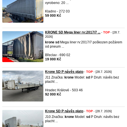
vyrobeno: 20 ...
Kladno - 272 03
59 000 Kč
KRONE SD Mega liner rv:2017/7 ...
-
TOP
- [28.7.
2026]
krone
sd
Mega liner rv:2017/7 poškozen požárem
od pneum ...
Břeclav - 690 02
19 000 Kč
Krone SD P návěs plato
-
TOP
- [28.7. 2026]
J11 Značka:
krone
Model:
sd
P Druh: návěs bez
placht ...
Hradec Králové - 503 46
92 000 Kč
Krone SD P návěs plato
-
TOP
- [28.7. 2026]
J10 Značka:
krone
Model:
sd
P Druh: návěs bez
placht ...