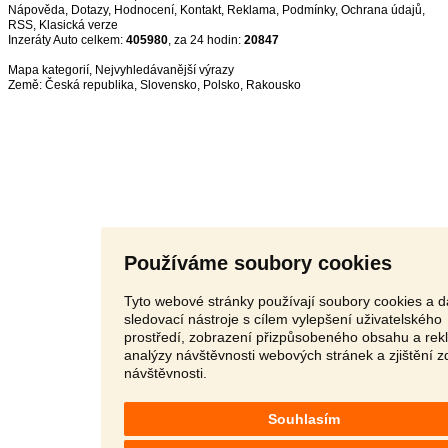
Nápověda
,
Dotazy
,
Hodnocení
,
Kontakt
,
Reklama
,
Podmínky
,
Ochrana údajů
,
RSS
,
Inzeráty Auto celkem:
405980
, za 24 hodin:
20847
Mapa kategorií
,
Nejvyhledávanější výrazy
Země:
Česká republika
,
Slovensko
,
Polsko
,
Rakousko
Používáme soubory cookies
Tyto webové stránky používají soubory cookies a d
sledovací nástroje s cílem vylepšení uživatelského
prostředí, zobrazení přizpůsobeného obsahu a rek
analýzy návštěvnosti webových stránek a zjištění z
návštěvnosti.
Souhlasím