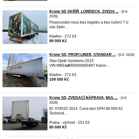
Krone SD SKŘÍŇ ,LOWDECK, ZVEDA ...
- [5.8.
2026]
Financování vozu bez registru a bez ručení ? U
nás žádn ...
Kladno - 272 03
99 000 Kč
Krone SD, PROFI LINER, STANDAR ...
- [5.8. 2026]
Stav:Ojeté Vyrobeno:2015
VIN:WKE
sd
000000665897 Karos ...
Kladno - 272 03
109 000 Kč
Krone SD, ZVEDACÍ NÁPRAVA, MUL ...
- [4.8.
2026]
ID: 078532 2014. Cena bez DPH 80 000 Kč
Technick ...
Praha - východ - 251 63
80 000 Kč