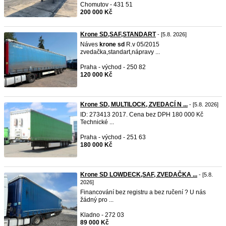
Chomutov - 431 51
200 000 Kč
Krone SD,SAF,STANDART
- [5.8. 2026]
Náves
krone
sd
R.v 05/2015
zvedačka,standart,nápravy ...
Praha - východ - 250 82
120 000 Kč
Krone SD, MULTILOCK, ZVEDACÍ N ...
- [5.8. 2026]
ID: 273413 2017. Cena bez DPH 180 000 Kč
Technické ...
Praha - východ - 251 63
180 000 Kč
Krone SD LOWDECK,SAF, ZVEDAČKA ...
- [5.8.
2026]
Financování bez registru a bez ručení ? U nás
žádný pro ...
Kladno - 272 03
89 000 Kč