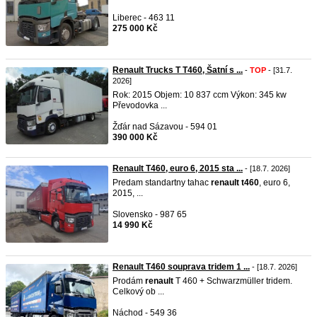
Liberec - 463 11
275 000 Kč
Renault Trucks T T460, Šatní s ...
-
TOP
- [31.7.
2026]
Rok: 2015 Objem: 10 837 ccm Výkon: 345 kw
Převodovka ...
Žďár nad Sázavou - 594 01
390 000 Kč
Renault T460, euro 6, 2015 sta ...
- [18.7. 2026]
Predam standartny tahac
renault
t460
, euro 6,
2015, ...
Slovensko - 987 65
14 990 Kč
Renault T460 souprava tridem 1 ...
- [18.7. 2026]
Prodám
renault
T 460 + Schwarzmüller tridem.
Celkový ob ...
Náchod - 549 36