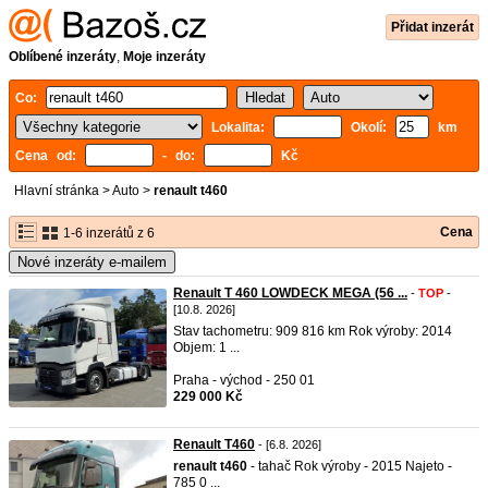
Přidat inzerát
Oblíbené inzeráty
,
Moje inzeráty
Co:
Lokalita:
Okolí:
km
Cena od:
- do:
Kč
Hlavní stránka
>
Auto
>
renault t460
Cena
1-6 inzerátů z 6
Nové inzeráty e-mailem
Renault T 460 LOWDECK MEGA (56 ...
-
TOP
-
[10.8. 2026]
Stav tachometru: 909 816 km Rok výroby: 2014
Objem: 1 ...
Praha - východ - 250 01
229 000 Kč
Renault T460
- [6.8. 2026]
renault
t460
- tahač Rok výroby - 2015 Najeto -
785 0 ...