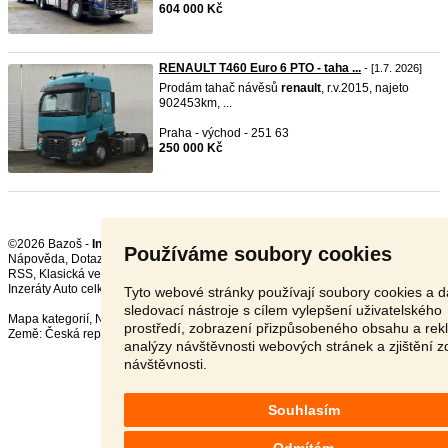
604 000 Kč
RENAULT T460 Euro 6 PTO - taha ...
- [1.7. 2026]
Prodám tahač návěsů
renault
, r.v.2015, najeto
902453km, ...
Praha - východ - 251 63
250 000 Kč
©2026 Bazoš -
Inzerce, Bazar
Používáme soubory cookies
Nápověda
,
Dotazy
,
Hodnocení
,
Kontakt
,
Reklama
,
Podmínky
,
Ochrana údajů
,
RSS
,
Inzeráty Auto celkem:
399972
, za 24 hodin:
21735
Tyto webové stránky používají soubory cookies a d
sledovací nástroje s cílem vylepšení uživatelského
Mapa kategorií
,
Nejvyhledávanější výrazy
prostředí, zobrazení přizpůsobeného obsahu a rek
Země:
Česká republika
,
Slovensko
,
Polsko
,
Rakousko
analýzy návštěvnosti webových stránek a zjištění z
návštěvnosti.
Souhlasím
Odmítám