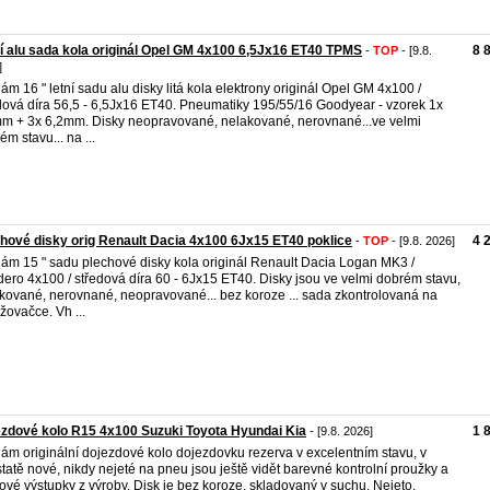
í alu sada kola originál Opel GM 4x100 6,5Jx16 ET40 TPMS
8 
-
TOP
- [9.8.
]
ám 16 " letní sadu alu disky litá kola elektrony originál Opel GM 4x100 /
dová díra 56,5 - 6,5Jx16 ET40. Pneumatiky 195/55/16 Goodyear - vzorek 1x
m + 3x 6,2mm. Disky neopravované, nelakované, nerovnané...ve velmi
ém stavu... na ...
hové disky orig Renault Dacia 4x100 6Jx15 ET40 poklice
4 
-
TOP
- [9.8. 2026]
ám 15 " sadu plechové disky kola originál Renault Dacia Logan MK3 /
ero 4x100 / středová díra 60 - 6Jx15 ET40. Disky jsou ve velmi dobrém stavu,
kované, nerovnané, neopravované... bez koroze ... sada zkontrolovaná na
žovačce. Vh ...
zdové kolo R15 4x100 Suzuki Toyota Hyundai Kia
1 
- [9.8. 2026]
ám originální dojezdové kolo dojezdovku rezerva v excelentním stavu, v
tatě nové, nikdy nejeté na pneu jsou ještě vidět barevné kontrolní proužky a
vé výstupky z výroby. Disk je bez koroze, skladovaný v suchu. Nejeto.