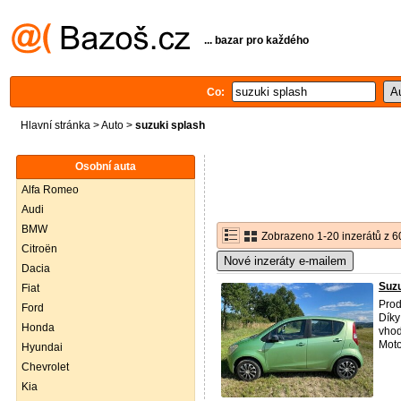
... bazar pro každého
Co:
Hlavní stránka
>
Auto
>
suzuki splash
Osobní auta
Alfa Romeo
Audi
BMW
Zobrazeno 1-20 inzerátů z 6
Citroën
Nové inzeráty e-mailem
Dacia
Suzu
Fiat
Prod
Ford
Díky
Honda
vhod
Motor
Hyundai
Chevrolet
Kia