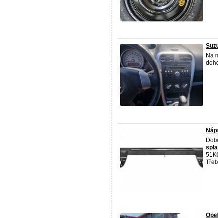
Suzu
Na n
doh
Nápr
Dobr
spl
51K
Třeb
Opel