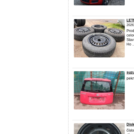
LET
2026
Prod
celo
Stav
Ho ..
suzu
pekn
Disk
čísl