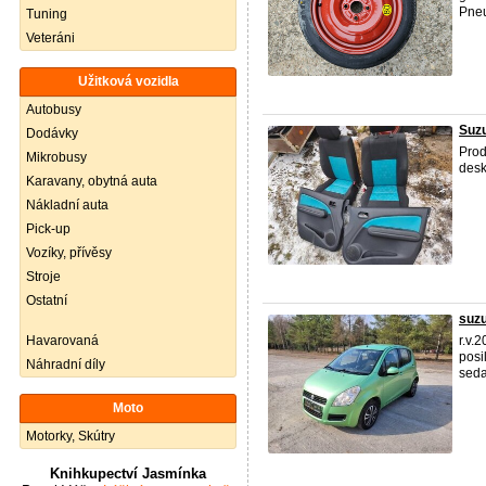
Pneu
Tuning
Veteráni
Užitková vozidla
Autobusy
Suzu
Dodávky
Prod
Mikrobusy
desk
Karavany, obytná auta
Nákladní auta
Pick-up
Vozíky, přívěsy
Stroje
Ostatní
suzu
Havarovaná
r.v.
posi
Náhradní díly
seda
Moto
Motorky, Skútry
Knihkupectví Jasmínka