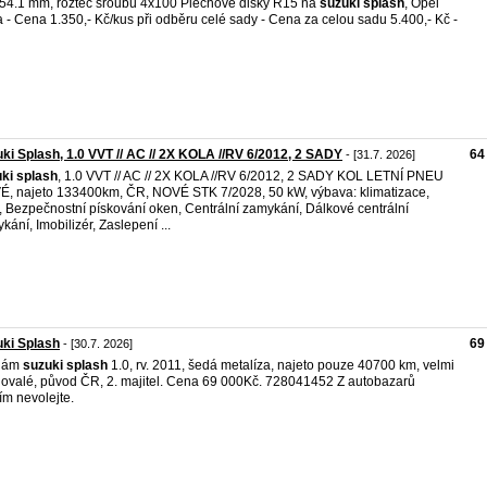
 54.1 mm, rozteč šroubů 4x100 Plechové disky R15 na
suzuki
splash
, Opel
a - Cena 1.350,- Kč/kus při odběru celé sady - Cena za celou sadu 5.400,- Kč -
ki Splash, 1.0 VVT // AC // 2X KOLA //RV 6/2012, 2 SADY
64
- [31.7. 2026]
ki
splash
, 1.0 VVT // AC // 2X KOLA //RV 6/2012, 2 SADY KOL LETNÍ PNEU
, najeto 133400km, ČR, NOVÉ STK 7/2028, 50 kW, výbava: klimatizace,
 Bezpečnostní pískování oken, Centrální zamykání, Dálkové centrální
kání, Imobilizér, Zaslepení ...
ki Splash
69
- [30.7. 2026]
dám
suzuki
splash
1.0, rv. 2011, šedá metalíza, najeto pouze 40700 km, velmi
ovalé, původ ČR, 2. majitel. Cena 69 000Kč. 728041452 Z autobazarů
ím nevolejte.