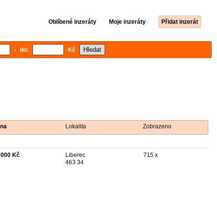
Oblíbené inzeráty
Moje inzeráty
Přidat inzerát
- do:
Kč
na
Lokalita
Zobrazeno
 000 Kč
Liberec
715 x
463 34