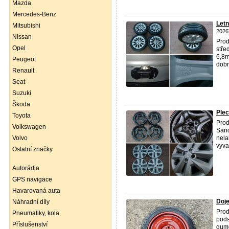
Mazda
Mercedes-Benz
Letn
Mitsubishi
2026
Nissan
Prod
Opel
stře
6,8m
Peugeot
dobr
Renault
Seat
Suzuki
Škoda
Plec
Toyota
Prod
Volkswagen
Sand
Volvo
nela
vyva
Ostatní značky
Autorádia
GPS navigace
Havarovaná auta
Doje
Náhradní díly
Prod
Pneumatiky, kola
pods
Příslušenství
gumo