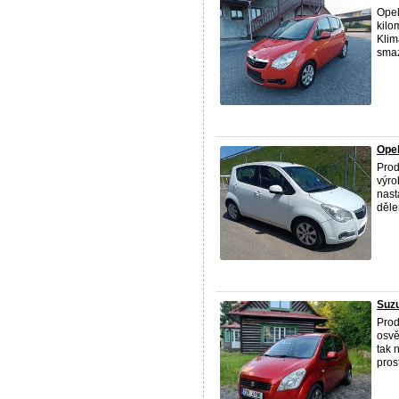
Opel
kilo
Klim
smaz
Opel
Prod
výro
nast
děle
Suzu
Prod
osvě
tak 
prost