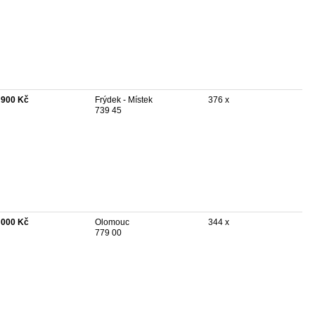
 900 Kč
Frýdek - Místek
376 x
739 45
 000 Kč
Olomouc
344 x
779 00