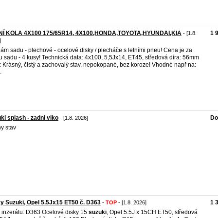
NÍ KOLA 4X100 175/65R14, 4X100,HONDA,TOYOTA,HYUNDAI,KIA
1 
- [1.8.
]
ám sadu - plechové - ocelové disky / plecháče s letními pneu! Cena je za
u sadu - 4 kusy! Technická data: 4x100, 5,5Jx14, ET45, středová díra: 56mm
: Krásný, čistý a zachovalý stav, nepokopané, bez koroze! Vhodné např na:
.
ki splash - zadni viko
Do
- [1.8. 2026]
y stav
y Suzuki, Opel 5.5Jx15 ET50 č. D363
1 
-
TOP
- [1.8. 2026]
o inzerátu: D363 Ocelové disky 15
suzuki
, Opel 5.5J x 15CH ET50, středová