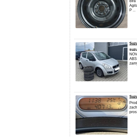
díra
Agil
P ...
Suzu
suzu
NOVÉ
ABS,
zamy
Suzu
Pro
zach
pros