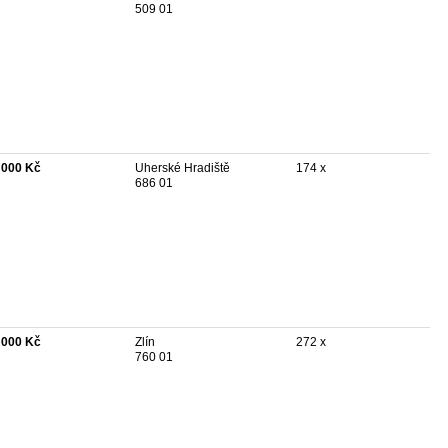
509 01
 000 Kč
Uherské Hradiště
174 x
686 01
 000 Kč
Zlín
272 x
760 01