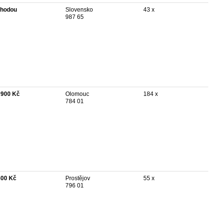
hodou
Slovensko
43 x
987 65
 900 Kč
Olomouc
184 x
784 01
800 Kč
Prostějov
55 x
796 01