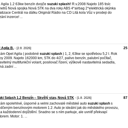
 Agila 1.2 63kw benzín dvojče
suzuki
splash
!! R.v.2008 Najeto 185 tisíc
metrů Nová spojka Nová STK na dva roky ABS 4*airbag 2*elektrickà okýnka
atizace Centrál na dálku Originál Rádio na CD Lità kola Vůz v prodeji do
ání inzerce! ...
 Agila B.
25
- [2.8. 2026]
ám Opel Agila ( podobné
suzuki
splash
) 1, 2, 63kw se spotřebou 5,2 l. Rok
by 2009. Najeto 162000 km, STK do 4/27, palivo benzín, palubní počítač,
avitelný multifunkční volant, posilovač řízení, výškově nastavitelná sedadla,
ná zadní ...
ki Splash 1.2 Benzín – Skvělý stav, Nová STK
87
- [1.8. 2026]
ám spolehlivé, úsporné a velmi zachovalé městské auto
suzuki
splash
s
dčeným benzínovým motorem 1.2. Auto je ideální jak do městského provozu,
na každodenní dojíždění. Snadno se s ním parkuje, ale uvnitř překvapí
orem. Motor: 1. ...