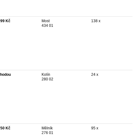
999 Kč
Most
138 x
434 01
hodou
Kolín
24 x
280 02
350 Kč
Mělník
95 x
276 01