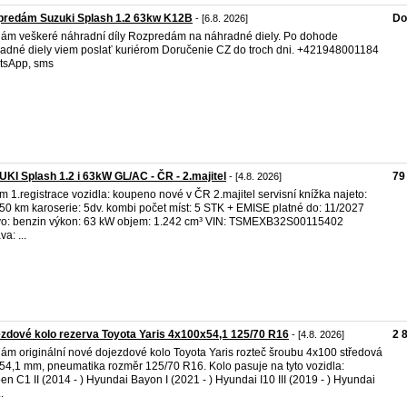
predám Suzuki Splash 1.2 63kw K12B
Do
- [6.8. 2026]
ám veškeré náhradní díly Rozpredám na náhradné diely. Po dohode
adné diely viem poslať kuriérom Doručenie CZ do troch dni. +421948001184
tsApp, sms
KI Splash 1.2 i 63kW GL/AC - ČR - 2.majitel
79
- [4.8. 2026]
m 1.registrace vozidla: koupeno nové v ČR 2.majitel servisní knížka najeto:
50 km karoserie: 5dv. kombi počet míst: 5 STK + EMISE platné do: 11/2027
vo: benzin výkon: 63 kW objem: 1.242 cm³ VIN: TSMEXB32S00115402
a: ...
zdové kolo rezerva Toyota Yaris 4x100x54,1 125/70 R16
2 
- [4.8. 2026]
ám originální nové dojezdové kolo Toyota Yaris rozteč šroubu 4x100 středová
 54,1 mm, pneumatika rozměr 125/70 R16. Kolo pasuje na tyto vozidla:
oen C1 II (2014 - ) Hyundai Bayon I (2021 - ) Hyundai I10 III (2019 - ) Hyundai
.