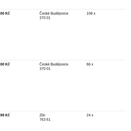
800 Kč
České Budějovice
108 x
370 01
200 Kč
České Budějovice
66 x
370 01
899 Kč
Zlín
24 x
763 61