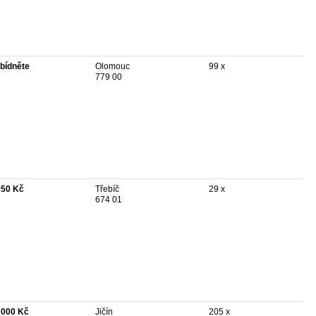
bídněte
Olomouc
99 x
779 00
950 Kč
Třebíč
29 x
674 01
 000 Kč
Jičín
205 x