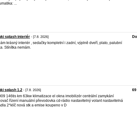
matika: ...
ki splash interiér
Do
- [7.8. 2026]
ám krásný interiér , sedačky kompletní i zadní, výplně dveří, plato, palubní
a. Stínítka nemám.
ki splash 1.2
69
- [7.8. 2026]
2009 146tis km 63kw klimatizace el okna imobilizér centrální zamykání
lovač řízení manuální převodovka cd-rádio nastavitelný volant nastavitelná
dla 2*klíč nová stk a emise koupeno v D