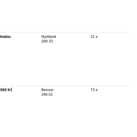
hodou
Nymburk
31 x
289 33
 900 Kč
Beroun
73 x
266 01