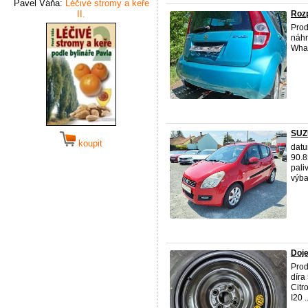
Pavel Váňa:
Léčivé stromy a keře
II.
Roz
Prod
náhr
Wha
SUZU
koupit
datu
90.8
pali
výbav
Doje
Prod
díra
Citr
I20 ..