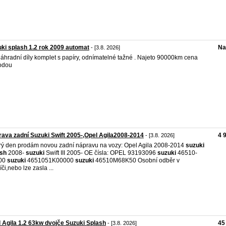
ki splash 1.2 rok 2009 automat
Na
- [3.8. 2026]
áhradní díly komplet s papíry, odnímatelné tažné . Najeto 90000km cena
odou
ava zadní Suzuki Swift 2005-,Opel Agila2008-2014
4 
- [3.8. 2026]
ý den prodám novou zadní nápravu na vozy: Opel Agila 2008-2014
suzuki
ash
2008-
suzuki
Swift III 2005- OE čísla: OPEL 93193096
suzuki
46510-
00
suzuki
4651051K00000
suzuki
46510M68K50 Osobní odběr v
íči,nebo lze zasla ...
 Agila 1.2 63kw dvojče Suzuki Splash
45
- [3.8. 2026]