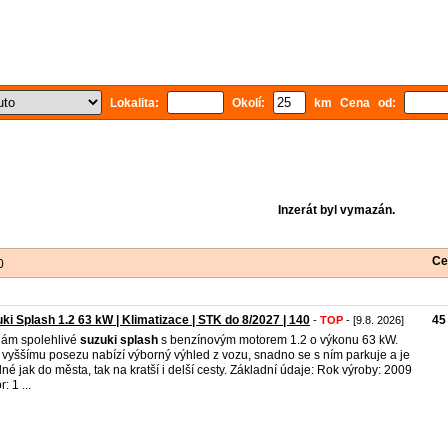
Lokalita:
Okolí:
km Cena od:
Inzerát byl vymazán.
Ce
0
ki Splash 1.2 63 kW | Klimatizace | STK do 8/2027 | 140
45
-
TOP
- [9.8. 2026]
ám spolehlivé
suzuki
splash
s benzínovým motorem 1.2 o výkonu 63 kW.
 vyššímu posezu nabízí výborný výhled z vozu, snadno se s ním parkuje a je
né jak do města, tak na kratší i delší cesty. Základní údaje: Rok výroby: 2009
: 1 ...