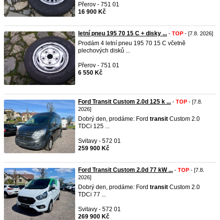
Přerov - 751 01
16 900 Kč
letní pneu 195 70 15 C + disky ...
-
TOP
- [7.8. 2026]
Prodám 4 letní pneu 195 70 15 C včetně
plechových disků ...
Přerov - 751 01
6 550 Kč
Ford Transit Custom 2.0d 125 k ...
-
TOP
- [7.8.
2026]
Dobrý den, prodáme: Ford
transit
Custom 2.0
TDCi 125 ...
Svitavy - 572 01
259 900 Kč
Ford Transit Custom 2.0d 77 kW ...
-
TOP
- [7.8.
2026]
Dobrý den, prodáme: Ford
transit
Custom 2.0
TDCi 77 ...
Svitavy - 572 01
269 900 Kč