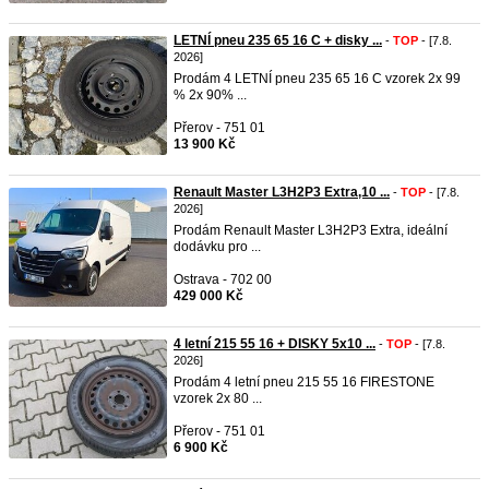
LETNÍ pneu 235 65 16 C + disky ...
-
TOP
- [7.8.
2026]
Prodám 4 LETNÍ pneu 235 65 16 C vzorek 2x 99
% 2x 90% ...
Přerov - 751 01
13 900 Kč
Renault Master L3H2P3 Extra,10 ...
-
TOP
- [7.8.
2026]
Prodám Renault Master L3H2P3 Extra, ideální
dodávku pro ...
Ostrava - 702 00
429 000 Kč
4 letní 215 55 16 + DISKY 5x10 ...
-
TOP
- [7.8.
2026]
Prodám 4 letní pneu 215 55 16 FIRESTONE
vzorek 2x 80 ...
Přerov - 751 01
6 900 Kč