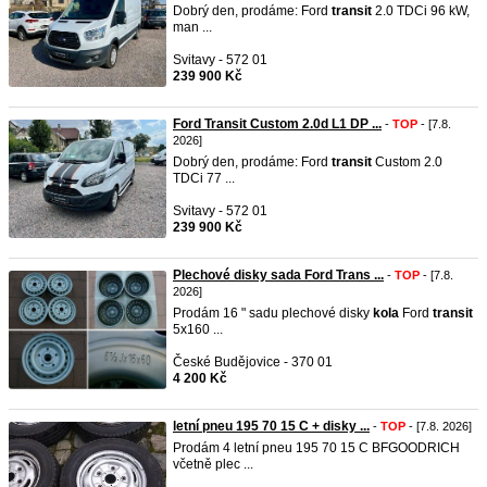
Dobrý den, prodáme: Ford
transit
2.0 TDCi 96 kW,
man ...
Svitavy - 572 01
239 900 Kč
Ford Transit Custom 2.0d L1 DP ...
-
TOP
- [7.8.
2026]
Dobrý den, prodáme: Ford
transit
Custom 2.0
TDCi 77 ...
Svitavy - 572 01
239 900 Kč
Plechové disky sada Ford Trans ...
-
TOP
- [7.8.
2026]
Prodám 16 " sadu plechové disky
kola
Ford
transit
5x160 ...
České Budějovice - 370 01
4 200 Kč
letní pneu 195 70 15 C + disky ...
-
TOP
- [7.8. 2026]
Prodám 4 letní pneu 195 70 15 C BFGOODRICH
včetně plec ...