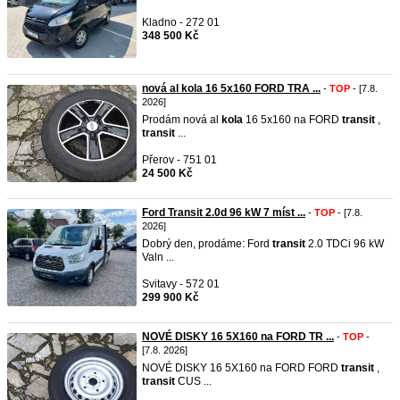
Kladno - 272 01
348 500 Kč
nová al kola 16 5x160 FORD TRA ...
-
TOP
- [7.8.
2026]
Prodám nová al
kola
16 5x160 na FORD
transit
,
transit
...
Přerov - 751 01
24 500 Kč
Ford Transit 2.0d 96 kW 7 míst ...
-
TOP
- [7.8.
2026]
Dobrý den, prodáme: Ford
transit
2.0 TDCi 96 kW
Valn ...
Svitavy - 572 01
299 900 Kč
NOVÉ DISKY 16 5X160 na FORD TR ...
-
TOP
-
[7.8. 2026]
NOVÉ DISKY 16 5X160 na FORD FORD
transit
,
transit
CUS ...