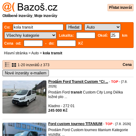
Přidat inzerát
Oblíbené inzeráty
,
Moje inzeráty
Co:
Lokalita:
Okolí:
km
Cena od:
- do:
Kč
Hlavní stránka
>
Auto
>
kola transit
Cena
1-20 inzerátů z 373
Nové inzeráty e-mailem
Prodám Ford Transit Custom “Ci ...
-
TOP
- [7.8.
2026]
Prodám Ford
transit
Custom City Long Délka
ložné plo ...
Kladno - 272 01
245 000 Kč
Ford custom tourneo TITANIUM
-
TOP
- [7.8. 2026]
Prodám Ford Custom tourneo titanium Kategorie
vozidla: ...