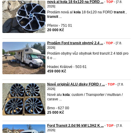
nová al kola 18 6x120 na FORD ...
-
TOP
- [7.8.
2026]
Prodám nová al
kola
18 6x120 na FORD
transit
,
transit
...
Přerov - 751 01
20 000 Kč
Prodám Ford transit obytný 2.4 ...
-
TOP
- [7.8.
2026]
Prodám obytny vůz obytnak ford tranzit 2.4 tddi pro
6 o ...
Hradec Králové - 503 61
459 000 Kč
Nové originál ALU disky FORD r ...
-
TOP
- [7.8.
2026]
Nové alu
kola
: custom / Transporter / multivan /
carave ...
Brno - 627 00
25 000 Kč
Ford Transit 2.0d 96 kW L3H2 K ...
-
TOP
- [7.8.
2026]