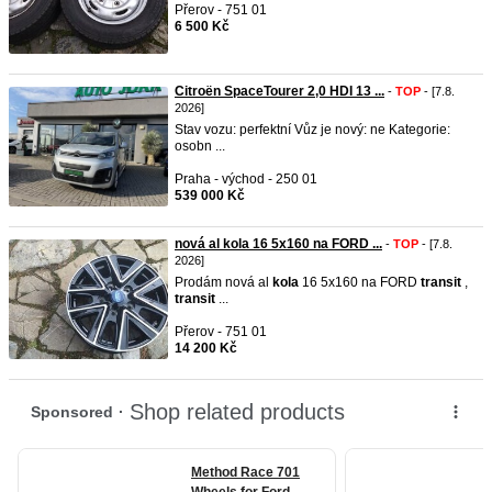
Přerov - 751 01
6 500 Kč
Citroën SpaceTourer 2,0 HDI 13 ...
-
TOP
- [7.8.
2026]
Stav vozu: perfektní Vůz je nový: ne Kategorie:
osobn ...
Praha - východ - 250 01
539 000 Kč
nová al kola 16 5x160 na FORD ...
-
TOP
- [7.8.
2026]
Prodám nová al
kola
16 5x160 na FORD
transit
,
transit
...
Přerov - 751 01
14 200 Kč