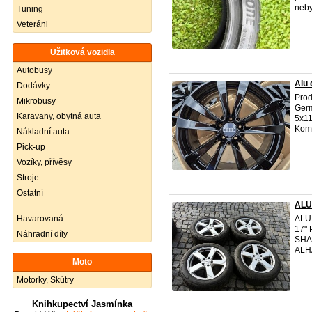
neby
Tuning
Veteráni
Užitková vozidla
Autobusy
Alu
Dodávky
Prod
Mikrobusy
Germ
Karavany, obytná auta
5x11
Kompa
Nákladní auta
Pick-up
Vozíky, přívěsy
Stroje
Ostatní
ALU
Havarovaná
ALU
17" 
Náhradní díly
SHA
ALHA
Moto
Motorky, Skútry
Knihkupectví Jasmínka