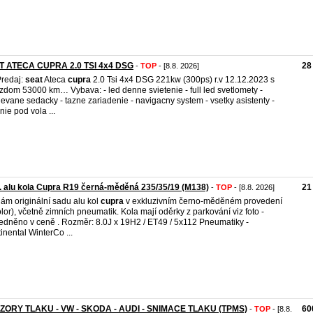
T ATECA CUPRA 2.0 TSI 4x4 DSG
28
-
TOP
- [8.8. 2026]
redaj:
seat
Ateca
cupra
2.0 Tsi 4x4 DSG 221kw (300ps) r.v 12.12.2023 s
zdom 53000 km… Vybava: - led denne svietenie - full led svetlomety -
ievane sedacky - tazne zariadenie - navigacny system - vsetky asistenty -
nie pod vola ...
. alu kola Cupra R19 černá-měděná 235/35/19 (M138)
21
-
TOP
- [8.8. 2026]
ám originální sadu alu kol
cupra
v exkluzivním černo-měděném provedení
olor), včetně zimních pneumatik. Kola mají oděrky z parkování viz foto -
edněno v ceně . Rozměr: 8.0J x 19H2 / ET49 / 5x112 Pneumatiky -
inental WinterCo ...
ZORY TLAKU - VW - SKODA - AUDI - SNIMACE TLAKU (TPMS)
60
-
TOP
- [8.8.