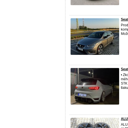
Seat
Pro
komp
Možn
Seat
• Zk
mého
STK 
tlaku
ALU
ALU