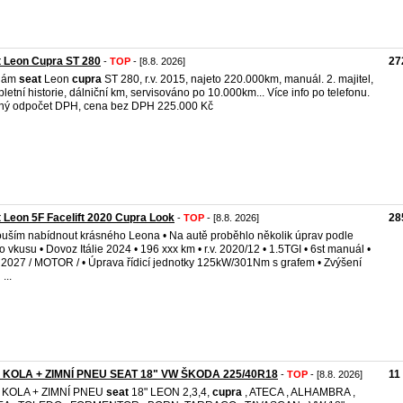
 Leon Cupra ST 280
27
-
TOP
- [8.8. 2026]
dám
seat
Leon
cupra
ST 280, r.v. 2015, najeto 220.000km, manuál. 2. majitel,
letní historie, dálniční km, servisováno po 10.000km... Více info po telefonu.
ý odpočet DPH, cena bez DPH 225.000 Kč
 Leon 5F Facelift 2020 Cupra Look
28
-
TOP
- [8.8. 2026]
ouším nabídnout krásného Leona • Na autě proběhlo několik úprav podle
 vkusu • Dovoz Itálie 2024 • 196 xxx km • r.v. 2020/12 • 1.5TGI • 6st manuál •
2027 / MOTOR / • Úprava řídicí jednotky 125kW/301Nm s grafem • Zvýšení
 ...
 KOLA + ZIMNÍ PNEU SEAT 18" VW ŠKODA 225/40R18
11
-
TOP
- [8.8. 2026]
 KOLA + ZIMNÍ PNEU
seat
18" LEON 2,3,4,
cupra
, ATECA , ALHAMBRA ,