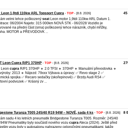
 Leon 1,9tdi 110kw ARL Topsport Cupra
45
-
TOP
- [8.8. 2026]
ám velmi lehce poškozený
seat
Leon motor 1,9tdi 110kw ARL Datum 1.
strace: 06/2004 Najeto: 315 000km NOVÁ STK - 06/2028 Vozidlo je
rované na přední část (srna) poškozený lehce nárazník, chybí mřížky,
tuha. MOTOR a PŘEVODOVK ...
T Leon Cupra R/P1 370HP
27
-
TOP
- [8.8. 2026]
Leon
cupra
R/P1 370HP 🔹 2.0 TFSI 🔹 370HP 🔹 Manuální převodovka 🔹
výroby: 2013 🔹 Nájezd: 79xxx Výbava a úpravy: ✅ Revo stage 2 ✅
mická spojka ✅ Recaro sedačky (skořepinové) ✅ Brzdy Audi RS4 ✅
tovní podvozek ✅ Krásný zv ...
gestone Turanza T005 245/40 R19 94W – NOVÉ, sada 4 ks
8 
-
TOP
- [8.8. 2026]
ám sadu 4 ks letních pneumatik Bridgestone Turanza T005. Rozměr: 245/40
94W Pneumatiky byly součástí nového vozu
cupra
Ateca (2024). Ještě před
zetím vozu byly v autosalonu nahrazeny celoročními pneumatikami, takže