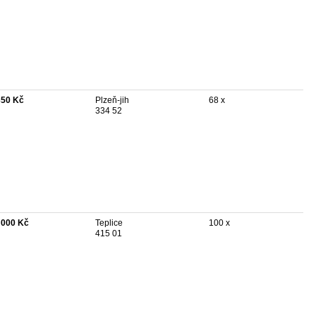
350 Kč
Plzeň-jih
68 x
334 52
 000 Kč
Teplice
100 x
415 01