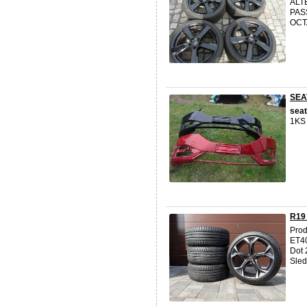
ALT
PASS
OCTA
SEA
seat
1KS
R19 
Prod
ET40
Dot 
Sledu