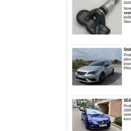
2026
Nové
seat
pošt
Stav
Seat
Pro
přev
prav
Přev
SEAT
Pro
(300
velm
koro