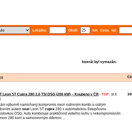
Lokalita:
Okolí:
km Cena od:
Inzerát byl vymazán.
Ce
08
 Leon ST Cupra 280 2.0 TSI DSG (206 kW) – Koupeno v ČR
34
-
TOP
- [8.8.
]
ám výborně namíchaný kompromis mezi rodinným kombi a ostrým
tovním autem
seat
Leon ST
cupra
280 s automatickou 6stupňovou
odovkou DSG. Auto kombinuje praktičnost velkého kufru s nekompromisním
nem 280 koní a samosvorným diferenc ...