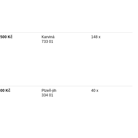
 500 Kč
Karviná
148 x
733 01
000 Kč
Plzeň-jih
40 x
334 01