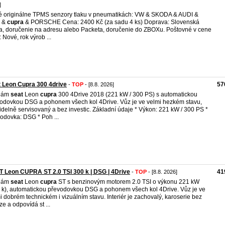
]
 originálne TPMS senzory tlaku v pneumatikách: VW & SKODA & AUDI &
&
cupra
& PORSCHE Cena: 2400 Kč (za sadu 4 ks) Doprava: Slovenská
a, doručenie na adresu alebo Packeta, doručenie do ZBOXu. Poštovné v cene
: Nové, rok výrob ...
 Leon Cupra 300 4drive
57
-
TOP
- [8.8. 2026]
dám
seat
Leon
cupra
300 4Drive 2018 (221 kW / 300 PS) s automatickou
odovkou DSG a pohonem všech kol 4Drive. Vůz je ve velmi hezkém stavu,
idelně servisovaný a bez investic. Základní údaje * Výkon: 221 kW / 300 PS *
odovka: DSG * Poh ...
 Leon CUPRA ST 2.0 TSI 300 k | DSG | 4Drive
41
-
TOP
- [8.8. 2026]
dám
seat
Leon
cupra
ST s benzinovým motorem 2.0 TSI o výkonu 221 kW
 k), automatickou převodovkou DSG a pohonem všech kol 4Drive. Vůz je ve
i dobrém technickém i vizuálním stavu. Interiér je zachovalý, karoserie bez
ze a odpovídá st ...