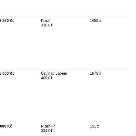
2 250 Kč
Plzeň
1459 x
330 01
5 000 Kč
Ústí nad Labem
1678 x
400 01
 000 Kč
Plzeň-jih
151 x
334 01