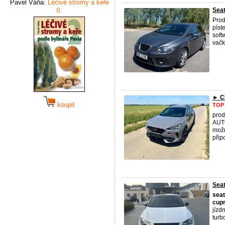
Pavel Váňa:
Léčivé stromy a keře
II.
Sea
Pro
píst
soft
vačk
► C
koupit
TOP
pro
AUT
možn
přip
Seat
seat
cup
jízd
turbo