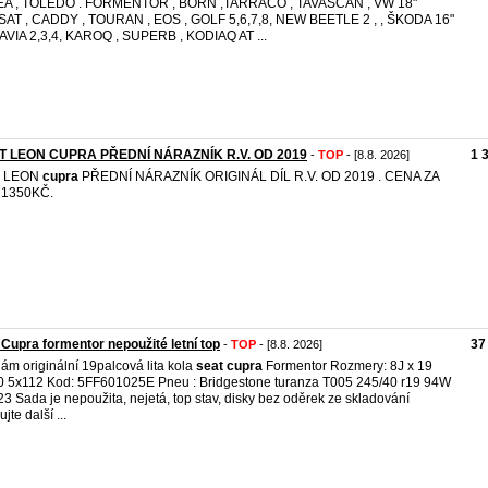
EA , TOLEDO . FORMENTOR , BORN ,TARRACO , TAVASCAN , VW 18"
AT , CADDY , TOURAN , EOS , GOLF 5,6,7,8, NEW BEETLE 2 , , ŠKODA 16"
VIA 2,3,4, KAROQ , SUPERB , KODIAQ AT ...
T LEON CUPRA PŘEDNÍ NÁRAZNÍK R.V. OD 2019
1 
-
TOP
- [8.8. 2026]
LEON
cupra
PŘEDNÍ NÁRAZNÍK ORIGINÁL DÍL R.V. OD 2019 . CENA ZA
 1350KČ.
Cupra formentor nepoužité letní top
37
-
TOP
- [8.8. 2026]
ám originální 19palcová lita kola
seat
cupra
Formentor Rozmery: 8J x 19
 5x112 Kod: 5FF601025E Pneu : Bridgestone turanza T005 245/40 r19 94W
23 Sada je nepoužita, nejetá, top stav, disky bez oděrek ze skladování
jte další ...