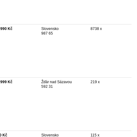
 990 Kč
Slovensko
8738 x
987 65
 999 Kč
Žďár nad Sázavou
219 x
592 31
0 Kč
Slovensko
115 x