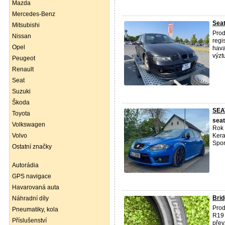
Mazda
Mercedes-Benz
Seat
Mitsubishi
Prod
Nissan
regi
Opel
hava
výz
Peugeot
Renault
Seat
Suzuki
Škoda
SEA
Toyota
seat
Volkswagen
Rok 
Volvo
Kera
Spor
Ostatní značky
Autorádia
GPS navigace
Havarovaná auta
Brid
Náhradní díly
Prod
Pneumatiky, kola
R19 
Příslušenství
přev