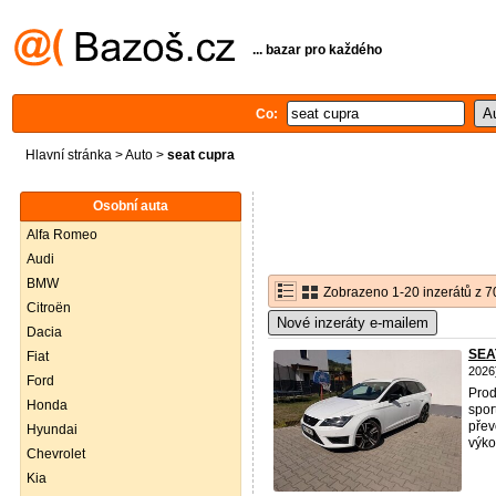
... bazar pro každého
Co:
Hlavní stránka
>
Auto
>
seat cupra
Osobní auta
Alfa Romeo
Audi
BMW
Zobrazeno 1-20 inzerátů z 7
Citroën
Nové inzeráty e-mailem
Dacia
SEAT
Fiat
2026
Ford
Prod
Honda
spor
přev
Hyundai
výko
Chevrolet
Kia