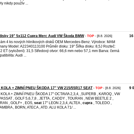
ly nikdy použív ...
 disky 19" 5x112 Cupra Merc Audi VW Škoda BMW
16
-
TOP
- [8.8. 2026]
ám 4 ks nových hliníkových disků OEM Mercedes-Benz. Výrobce: MAM
any Model: A22340113100 Průměr disku: 19" Šířka disku: 8,5J Rozteč:
2 ET (vyložení): 31,5 Středový otvor: 66,6 mm nebo 57,1 mm Barva: černá
tibilita: Audi ...
 KOLA + ZIMNÍ PNEU ŠKODA 17" VW 215/55R17 SEAT
9 
-
TOP
- [8.8. 2026]
 KOLA + ZIMNÍ PNEU ŠKODA 17" OCTAVIA 2,3,4, ,SUPERB , KAROQ , VW
PASSAT , GOLF 5,6,7,8 , JETTA , CADDY , TOURAN , NEW BEETLE 2 ,
RAN , GOLF+ , EOS,
seat
17" LEON 2,3,4, ALTEA ,
cupra
, TOLEDO ,
MBRA , BORN, ATECA , ATD. ALU KOLA 71/ ...