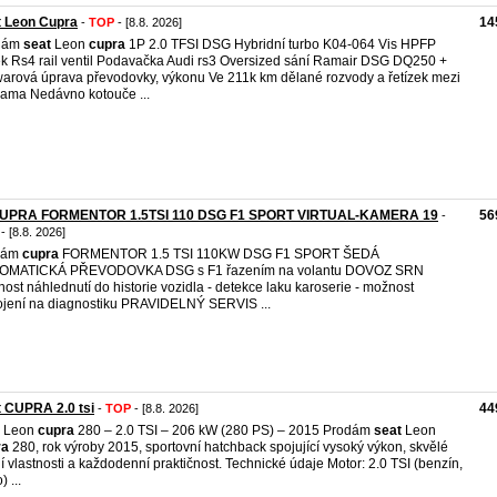
t Leon Cupra
14
-
TOP
- [8.8. 2026]
dám
seat
Leon
cupra
1P 2.0 TFSI DSG Hybridní turbo K04-064 Vis HPFP
ek Rs4 rail ventil Podavačka Audi rs3 Oversized sání Ramair DSG DQ250 +
warová úprava převodovky, výkonu Ve 211k km dělané rozvody a řetízek mezi
ama Nedávno kotouče ...
UPRA FORMENTOR 1.5TSI 110 DSG F1 SPORT VIRTUAL-KAMERA 19
56
-
- [8.8. 2026]
dám
cupra
FORMENTOR 1.5 TSI 110KW DSG F1 SPORT ŠEDÁ
OMATICKÁ PŘEVODOVKA DSG s F1 řazením na volantu DOVOZ SRN
ost náhlednutí do historie vozidla - detekce laku karoserie - možnost
ojení na diagnostiku PRAVIDELNÝ SERVIS ...
 CUPRA 2.0 tsi
44
-
TOP
- [8.8. 2026]
Leon
cupra
280 – 2.0 TSI – 206 kW (280 PS) – 2015 Prodám
seat
Leon
ra
280, rok výroby 2015, sportovní hatchback spojující vysoký výkon, skvělé
ní vlastnosti a každodenní praktičnost. Technické údaje Motor: 2.0 TSI (benzín,
) ...