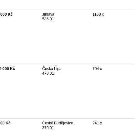
 000 Kč
Jihlava
1168 x
586 01
9 000 Kč
Česká Lípa
794 x
470 01
000 Kč
České Budějovice
241 x
370 01