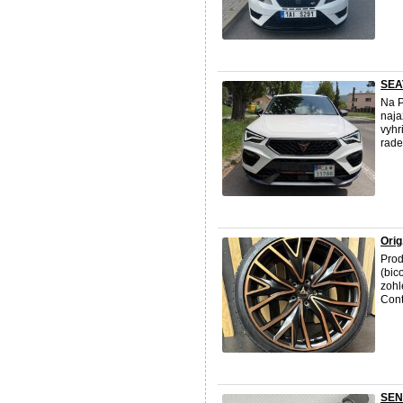
SEA
Na P
naja
vyhr
rade
Orig
Prod
(bic
zohl
Cont
SEN