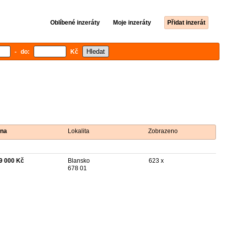
Oblíbené inzeráty
Moje inzeráty
Přidat inzerát
- do:
Kč
na
Lokalita
Zobrazeno
9 000 Kč
Blansko
623 x
678 01