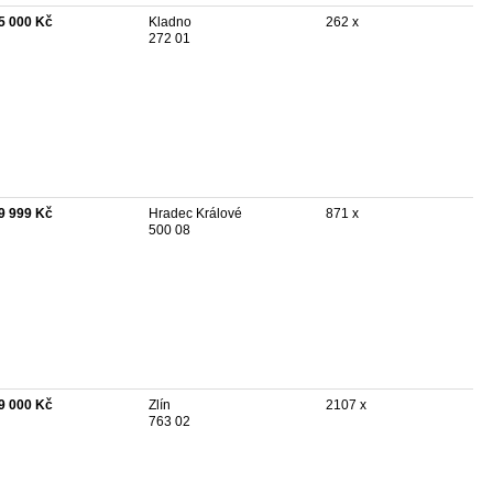
5 000 Kč
Kladno
262 x
272 01
9 999 Kč
Hradec Králové
871 x
500 08
9 000 Kč
Zlín
2107 x
763 02