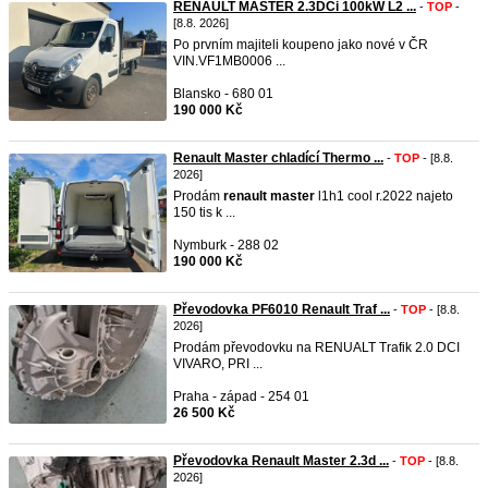
RENAULT MASTER 2.3DCi 100kW L2 ...
-
TOP
-
[8.8. 2026]
Po prvním majiteli koupeno jako nové v ČR
VIN.VF1MB0006 ...
Blansko - 680 01
190 000 Kč
Renault Master chladící Thermo ...
-
TOP
- [8.8.
2026]
Prodám
renault
master
l1h1 cool r.2022 najeto
150 tis k ...
Nymburk - 288 02
190 000 Kč
Převodovka PF6010 Renault Traf ...
-
TOP
- [8.8.
2026]
Prodám převodovku na RENUALT Trafik 2.0 DCI
VIVARO, PRI ...
Praha - západ - 254 01
26 500 Kč
Převodovka Renault Master 2.3d ...
-
TOP
- [8.8.
2026]