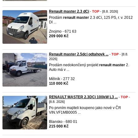
Renault master 2.3 dCi
-
TOP
- [8.8. 2026]
Prodám
renault
master
2.3 dCi, 125 PS, r. v. 2012
Dl ...
Znojmo - 671 63
209 000 Kč
Renault master 2.5dci odtahovk ...
-
TOP
- [8.8.
2026]
Prodám nedokončený projekt
renault
master
2.
Auto má v ...
Mělník - 277 32
110 000 Kč
RENAULT MASTER 2.3DCi 100kW L3 ...
-
TOP
-
[8.8. 2026]
Po prvním majiteli koupeno jako nové v ČR
VIN.VF1MB0005 ...
Blansko - 680 01
215 000 Kč