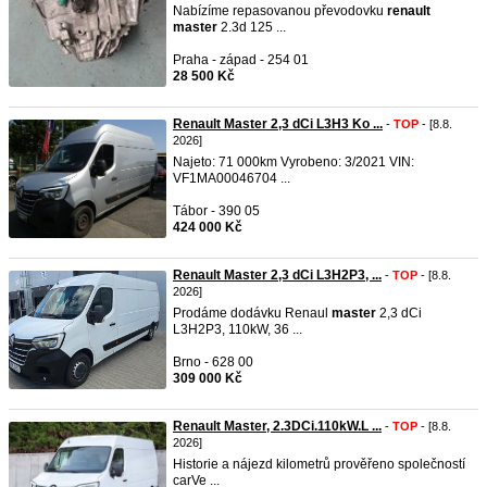
Nabízíme repasovanou převodovku
renault
master
2.3d 125 ...
Praha - západ - 254 01
28 500 Kč
Renault Master 2,3 dCi L3H3 Ko ...
-
TOP
- [8.8.
2026]
Najeto: 71 000km Vyrobeno: 3/2021 VIN:
VF1MA00046704 ...
Tábor - 390 05
424 000 Kč
Renault Master 2,3 dCi L3H2P3, ...
-
TOP
- [8.8.
2026]
Prodáme dodávku Renaul
master
2,3 dCi
L3H2P3, 110kW, 36 ...
Brno - 628 00
309 000 Kč
Renault Master, 2.3DCi.110kW.L ...
-
TOP
- [8.8.
2026]
Historie a nájezd kilometrů prověřeno společností
carVe ...