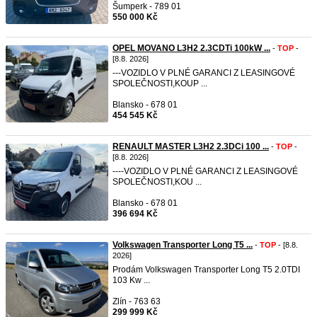
Šumperk - 789 01
550 000 Kč
OPEL MOVANO L3H2 2.3CDTi 100kW ...
-
TOP
-
[8.8. 2026]
---VOZIDLO V PLNÉ GARANCI Z LEASINGOVÉ
SPOLEČNOSTI,KOUP ...
Blansko - 678 01
454 545 Kč
RENAULT MASTER L3H2 2.3DCi 100 ...
-
TOP
-
[8.8. 2026]
----VOZIDLO V PLNÉ GARANCI Z LEASINGOVÉ
SPOLEČNOSTI,KOU ...
Blansko - 678 01
396 694 Kč
Volkswagen Transporter Long T5 ...
-
TOP
- [8.8.
2026]
Prodám Volkswagen Transporter Long T5 2.0TDI
103 Kw ...
Zlín - 763 63
299 999 Kč