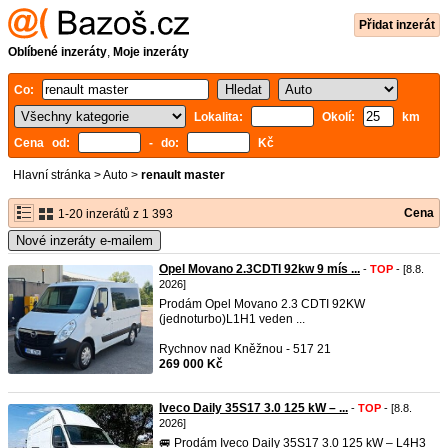
Přidat inzerát
Oblíbené inzeráty
,
Moje inzeráty
Co:
Lokalita:
Okolí:
km
Cena od:
- do:
Kč
Hlavní stránka
>
Auto
>
renault master
Cena
1-20 inzerátů z 1 393
Nové inzeráty e-mailem
Opel Movano 2.3CDTI 92kw 9 mís ...
-
TOP
- [8.8.
2026]
Prodám Opel Movano 2.3 CDTI 92KW
(jednoturbo)L1H1 veden ...
Rychnov nad Kněžnou - 517 21
269 000 Kč
Iveco Daily 35S17 3.0 125 kW – ...
-
TOP
- [8.8.
2026]
🚐 Prodám Iveco Daily 35S17 3.0 125 kW – L4H3