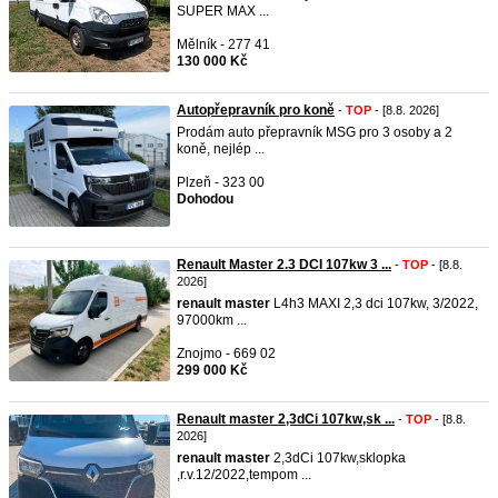
SUPER MAX ...
Mělník - 277 41
130 000 Kč
Autopřepravník pro koně
-
TOP
- [8.8. 2026]
Prodám auto přepravník MSG pro 3 osoby a 2
koně, nejlép ...
Plzeň - 323 00
Dohodou
Renault Master 2.3 DCI 107kw 3 ...
-
TOP
- [8.8.
2026]
renault
master
L4h3 MAXI 2,3 dci 107kw, 3/2022,
97000km ...
Znojmo - 669 02
299 000 Kč
Renault master 2,3dCi 107kw,sk ...
-
TOP
- [8.8.
2026]
renault
master
2,3dCi 107kw,sklopka
,r.v.12/2022,tempom ...