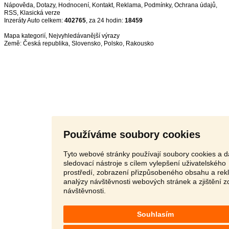
Nápověda
,
Dotazy
,
Hodnocení
,
Kontakt
,
Reklama
,
Podmínky
,
Ochrana údajů
,
RSS
,
Inzeráty Auto celkem:
402765
, za 24 hodin:
18459
Mapa kategorií
,
Nejvyhledávanější výrazy
Země:
Česká republika
,
Slovensko
,
Polsko
,
Rakousko
Používáme soubory cookies
Tyto webové stránky používají soubory cookies a d
sledovací nástroje s cílem vylepšení uživatelského
prostředí, zobrazení přizpůsobeného obsahu a rek
analýzy návštěvnosti webových stránek a zjištění z
návštěvnosti.
Souhlasím