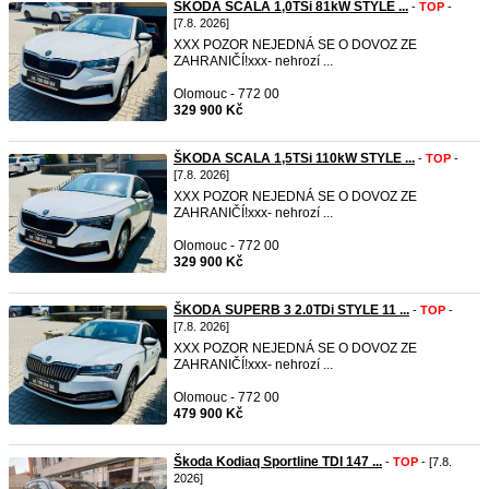
ŠKODA SCALA 1,0TSi 81kW STYLE ...
-
TOP
-
[7.8. 2026]
XXX POZOR NEJEDNÁ SE O DOVOZ ZE
ZAHRANIČÍ!xxx- nehrozí ...
Olomouc - 772 00
329 900 Kč
ŠKODA SCALA 1,5TSi 110kW STYLE ...
-
TOP
-
[7.8. 2026]
XXX POZOR NEJEDNÁ SE O DOVOZ ZE
ZAHRANIČÍ!xxx- nehrozí ...
Olomouc - 772 00
329 900 Kč
ŠKODA SUPERB 3 2.0TDi STYLE 11 ...
-
TOP
-
[7.8. 2026]
XXX POZOR NEJEDNÁ SE O DOVOZ ZE
ZAHRANIČÍ!xxx- nehrozí ...
Olomouc - 772 00
479 900 Kč
Škoda Kodiaq Sportline TDI 147 ...
-
TOP
- [7.8.
2026]