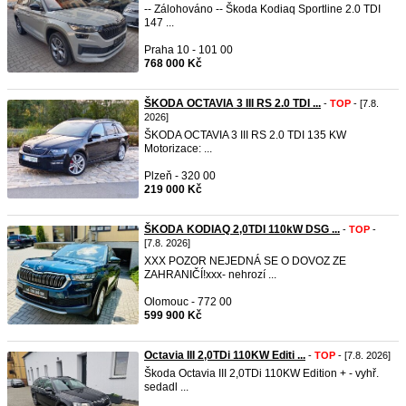
-- Zálohováno -- Škoda Kodiaq Sportline 2.0 TDI
147 ...
Praha 10 - 101 00
768 000 Kč
ŠKODA OCTAVIA 3 III RS 2.0 TDI ...
-
TOP
- [7.8.
2026]
ŠKODA OCTAVIA 3 III RS 2.0 TDI 135 KW
Motorizace: ...
Plzeň - 320 00
219 000 Kč
ŠKODA KODIAQ 2,0TDI 110kW DSG ...
-
TOP
-
[7.8. 2026]
XXX POZOR NEJEDNÁ SE O DOVOZ ZE
ZAHRANIČÍ!xxx- nehrozí ...
Olomouc - 772 00
599 900 Kč
Octavia III 2,0TDi 110KW Editi ...
-
TOP
- [7.8. 2026]
Škoda Octavia III 2,0TDi 110KW Edition + - vyhř.
sedadl ...