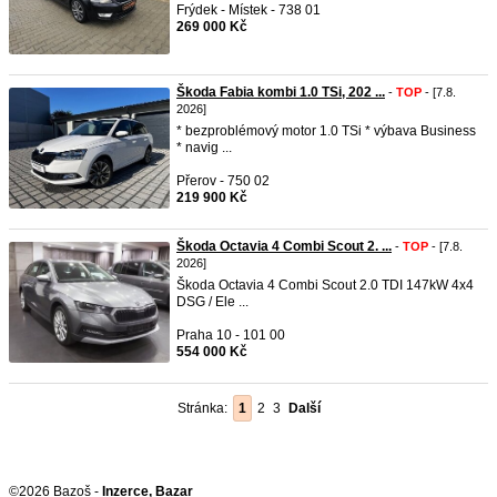
Frýdek - Místek - 738 01
269 000 Kč
Škoda Fabia kombi 1.0 TSi, 202 ...
-
TOP
- [7.8.
2026]
* bezproblémový motor 1.0 TSi * výbava Business
* navig ...
Přerov - 750 02
219 900 Kč
Škoda Octavia 4 Combi Scout 2. ...
-
TOP
- [7.8.
2026]
Škoda Octavia 4 Combi Scout 2.0 TDI 147kW 4x4
DSG / Ele ...
Praha 10 - 101 00
554 000 Kč
Stránka:
1
2
3
Další
©2026 Bazoš -
Inzerce, Bazar