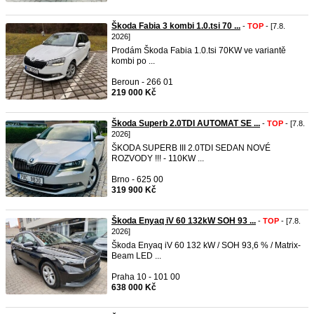
Škoda Fabia 3 kombi 1.0.tsi 70 ...
-
TOP
- [7.8.
2026]
Prodám Škoda Fabia 1.0.tsi 70KW ve variantě
kombi po ...
Beroun - 266 01
219 000 Kč
Škoda Superb 2.0TDI AUTOMAT SE ...
-
TOP
- [7.8.
2026]
ŠKODA SUPERB III 2.0TDI SEDAN NOVÉ
ROZVODY !!! ​- 110KW ...
Brno - 625 00
319 900 Kč
Škoda Enyaq iV 60 132kW SOH 93 ...
-
TOP
- [7.8.
2026]
Škoda Enyaq iV 60 132 kW / SOH 93,6 % / Matrix-
Beam LED ...
Praha 10 - 101 00
638 000 Kč