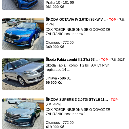
Praha 10 - 101 00
961 000 Kč
ŠKODA OCTAVIA IV 2,0TDi 85kW V ...
-
TOP
- [7.8.
2026]
XXX POZOR NEJEDNÁ SE O DOVOZ ZE
ZAHRANIČÍ!xxx- nehrozí ...
Olomouc - 772 00
349 900 Kč
Škoda Fabia combi II 1.2Tsi 63 ...
-
TOP
- [7.8. 2026]
Škoda Fabia II combi 1.2Tsi FAMILY První
registrace:14 ...
Jihlava - 586 01
99 900 Kč
ŠKODA SUPERB 3 2.0TDi STYLE 11 ...
-
TOP
-
[7.8. 2026]
XXX POZOR NEJEDNÁ SE O DOVOZ ZE
ZAHRANIČÍ!xxx- nehrozí ...
Olomouc - 772 00
419 900 Kč