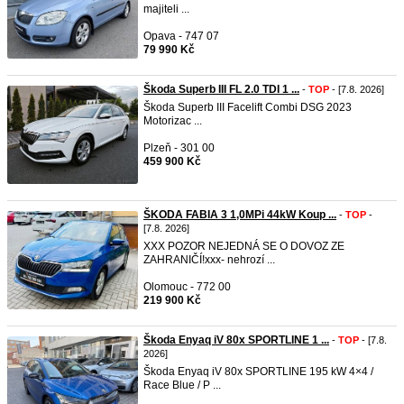
majiteli ...
Opava - 747 07
79 990 Kč
Škoda Superb III FL 2.0 TDI 1 ...
-
TOP
- [7.8. 2026]
Škoda Superb III Facelift Combi DSG 2023
Motorizac ...
Plzeň - 301 00
459 900 Kč
ŠKODA FABIA 3 1,0MPi 44kW Koup ...
-
TOP
-
[7.8. 2026]
XXX POZOR NEJEDNÁ SE O DOVOZ ZE
ZAHRANIČÍ!xxx- nehrozí ...
Olomouc - 772 00
219 900 Kč
Škoda Enyaq iV 80x SPORTLINE 1 ...
-
TOP
- [7.8.
2026]
Škoda Enyaq iV 80x SPORTLINE 195 kW 4×4 /
Race Blue / P ...