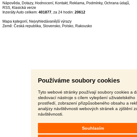
Nápověda
,
Dotazy
,
Hodnocení
,
Kontakt
,
Reklama
,
Podmínky
,
Ochrana údajů
,
RSS
,
Inzeráty Auto celkem:
401877
, za 24 hodin:
20612
Mapa kategorií
,
Nejvyhledávanější výrazy
Země:
Česká republika
,
Slovensko
,
Polsko
,
Rakousko
Používáme soubory cookies
Tyto webové stránky používají soubory cookies a d
sledovací nástroje s cílem vylepšení uživatelského
prostředí, zobrazení přizpůsobeného obsahu a rek
analýzy návštěvnosti webových stránek a zjištění z
návštěvnosti.
Souhlasím