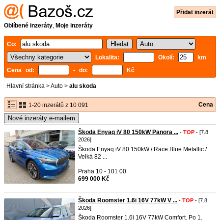
Přidat inzerát
Oblíbené inzeráty
,
Moje inzeráty
Co:
Lokalita:
Okolí:
km
Cena od:
- do:
Kč
Hlavní stránka
>
Auto
>
alu skoda
Cena
1-20 inzerátů z 10 091
Nové inzeráty e-mailem
Škoda Enyaq iV 80 150kW Panora ...
-
TOP
- [7.8.
2026]
Škoda Enyaq iV 80 150kW / Race Blue Metallic /
Velká 82 ...
Praha 10 - 101 00
699 000 Kč
Škoda Roomster 1.6i 16V 77kW V ...
-
TOP
- [7.8.
2026]
Škoda Roomster 1.6i 16V 77kW Comfort. Po 1.