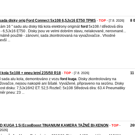
sada disky orig Ford Connect 5x108 6,5Jx16 ET50 TPMS
8 
-
TOP
- [7.8. 2026]
ám 16 " sadu alu disky litá kola elektrony originál
ford
5x108 / středová díra
 - 6,5Jx16 ET50 . Disky jsou ve velmi dobrém stavu, nelakované, nerovnané...
málně použité - zánovní, sada zkontrolovaná na vyvažovačce.. Vhodné
vší ...
l kola 5x108 + pneu letní 235/50 R18
11
-
TOP
- [7.8. 2026]
í sada alu kola, demontováno z vozu
ford
kuga
. Disky zkontrolovány na
žovačce, nejsou nakoplé ani šišaté. Vyvážené, připraveno na sezónu. Disky
kost disku: 7,5Jx16H2 ET: 52,5 Rozteč: 5x108 Středová díra: 63.4 Pneumatiky
ěr pneu: 23 ...
D KUGA 1,5i EcooBoost TINANIUM KAMERA TAŽNÉ BI-XENON
26
-
TOP
-
 2026]