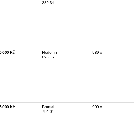
289 34
0 000 Kč
Hodonín
589 x
696 15
5 000 Kč
Bruntál
999 x
794 01