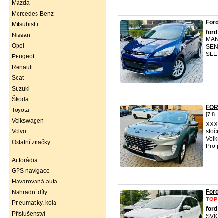
Mazda
Mercedes-Benz
For
Mitsubishi
ford
Nissan
MAN
Opel
SEN
SLE
Peugeot
Renault
Seat
Suzuki
Škoda
FOR
Toyota
[7.8.
Volkswagen
XXX
Volvo
stoč
Vol
Ostatní značky
Pro 
Autorádia
GPS navigace
Havarovaná auta
For
Náhradní díly
TOP
Pneumatiky, kola
ford
Příslušenství
SVÍ