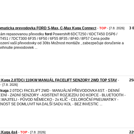
omaticka prevodovka FORD S-Max, C-Max Kuga Connect
3 
-
TOP
- [7.8. 2026]
dám repasovanou převodku
ford
Powershift 6DCT250 / 6DCT450 DSP6 /
451 / 7DCT300 6F35 / 6F50 / 6F55 8F35 / 8F40 / 8F57 Cena podle
ození vaší převodovky od 30tis Možnost montáže , zabezpečuje doručenie a
vihnutie prevodoviek ...
d Kuga 2.0TDCi 110KW MANUÁL FACELIFT SENZORY 2WD TOP STAV
25
-
- [7.8. 2026]
kuga
2.0TDCi FACELIFT 2WD - MANUÁLNÍ PŘEVODOVKA 6ST. - DENNÍ
CENÍ - ZADNÍ SENZORY - ASISTENT ROZJEZDU DO KOPCE - BLUETOOTH -
2.MAJITELI - PŮVOD NĚMECKO - 2x KLÍČ - CELOROČNÍ PNEUMATIKY -
NOST SE DOMLUVIT NA DALŠÍ SADU KOL - BEZ INVESTIC ...
d Kuga 4x4
22
-
TOP
- [7.8. 2026]