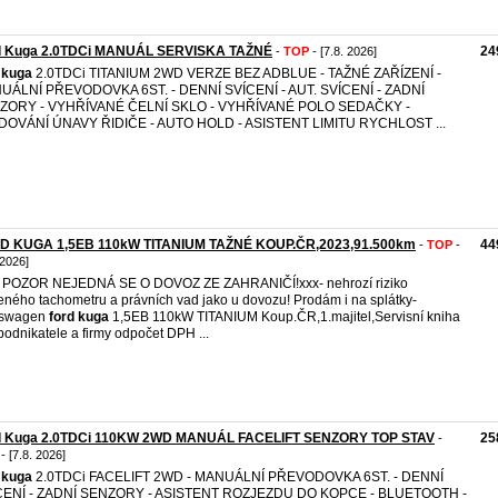
d Kuga 2.0TDCi MANUÁL SERVISKA TAŽNÉ
24
-
TOP
- [7.8. 2026]
kuga
2.0TDCi TITANIUM 2WD VERZE BEZ ADBLUE - TAŽNÉ ZAŘÍZENÍ -
UÁLNÍ PŘEVODOVKA 6ST. - DENNÍ SVÍCENÍ - AUT. SVÍCENÍ - ZADNÍ
ZORY - VYHŘÍVANÉ ČELNÍ SKLO - VYHŘÍVANÉ POLO SEDAČKY -
DOVÁNÍ ÚNAVY ŘIDIČE - AUTO HOLD - ASISTENT LIMITU RYCHLOST ...
D KUGA 1,5EB 110kW TITANIUM TAŽNÉ KOUP.ČR,2023,91.500km
44
-
TOP
-
 2026]
 POZOR NEJEDNÁ SE O DOVOZ ZE ZAHRANIČÍ!xxx- nehrozí riziko
eného tachometru a právních vad jako u dovozu! Prodám i na splátky-
kswagen
ford
kuga
1,5EB 110kW TITANIUM Koup.ČR,1.majitel,Servisní kniha
podnikatele a firmy odpočet DPH ...
d Kuga 2.0TDCi 110KW 2WD MANUÁL FACELIFT SENZORY TOP STAV
25
-
- [7.8. 2026]
kuga
2.0TDCi FACELIFT 2WD - MANUÁLNÍ PŘEVODOVKA 6ST. - DENNÍ
CENÍ - ZADNÍ SENZORY - ASISTENT ROZJEZDU DO KOPCE - BLUETOOTH -