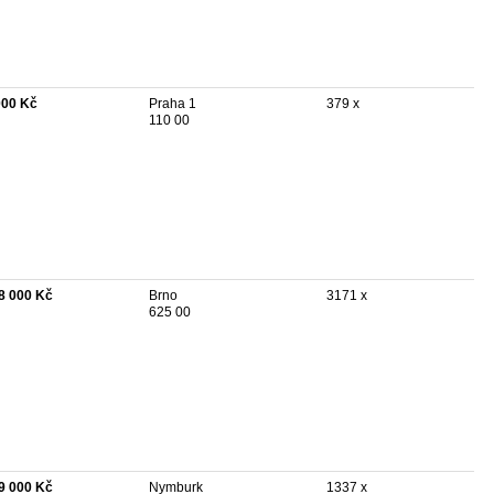
000 Kč
Praha 1
379 x
110 00
8 000 Kč
Brno
3171 x
625 00
9 000 Kč
Nymburk
1337 x