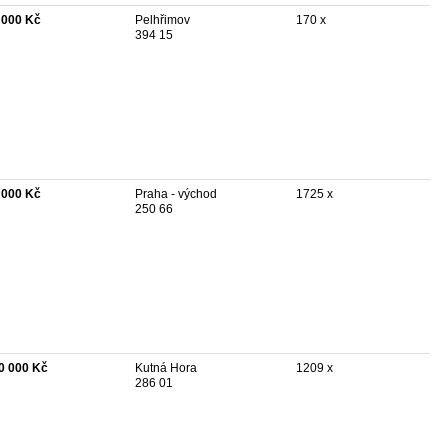
 000 Kč
Pelhřimov
170 x
394 15
 000 Kč
Praha - východ
1725 x
250 66
0 000 Kč
Kutná Hora
1209 x
286 01