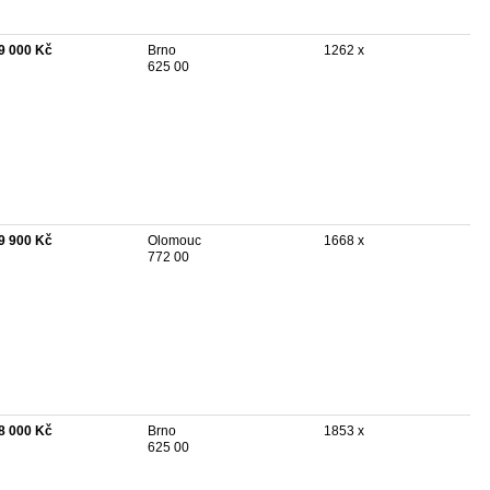
9 000 Kč
Brno
1262 x
625 00
9 900 Kč
Olomouc
1668 x
772 00
8 000 Kč
Brno
1853 x
625 00