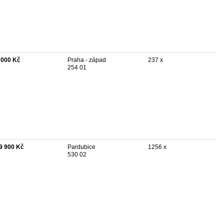
 000 Kč
Praha - západ
237 x
254 01
9 900 Kč
Pardubice
1256 x
530 02