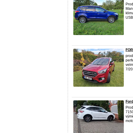
Pro
Manu
klim
USB,
FOR
pro
perf
velm
7/20
Ford
Pro
715
výmě
moto