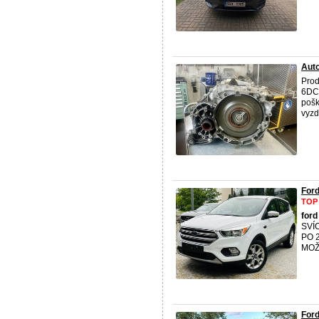
Aut
Pro
6DCT
pošk
vyzd
For
TOP
ford
SVÍ
PO 
MOŽ
For