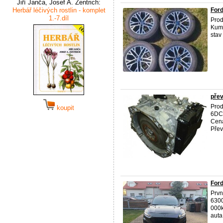
Jiří Janča, Josef A. Zentrich:
Herbář léčivých rostlin - komplet
Ford
1.-7.díl
Prod
Kumh
stav
pře
Pro
koupit
6DCT
Cena
Přev
Ford
Prvn
6300
000k
auta