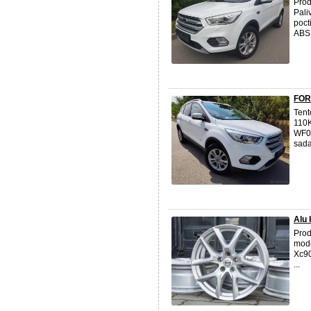
Pro
Pali
poct
ABS 
FOR
Ten
110K
WF0
sada
Alu 
Prod
mode
Xc90
...