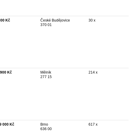
000 Kč
České Budějovice
30 x
370 01
 900 Kč
Mělník
214 x
277 15
9 000 Kč
Brno
617 x
636 00