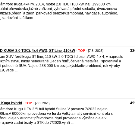
dám
ford
kuga
4x4 r.v. 2014, motor 2.0 TDCI 100 kW, naj. 199600 km.
ální převodovka,tažné zařízení, vyhřívaná přední sedadla, dvouzónová
atizace,přední a zadní parkovací senzory,tempomat, navigace, autorádio,
 startování tlačítkem.
D KUGA 2.0 TDCi, 4x4 AWD, ST Line ,110kW
32
-
TOP
- [7.8. 2026]
dám SUV
ford
kuga
ST line, 110 kW, 2,0 TDCi l diesel, AWD 4 x 4, v naprosto
ektním stavu, nikdy nebourané , jeden řidič, červená metalíza , spolehlivé a
i pohodlné SUV. Najeto 238 000 km bez jakýchkoliv problémů, rok výroby
19, vede ...
 Kuga hybrid
49
-
TOP
- [7.8. 2026]
dám
ford
Kugu HEV 2.5i full hybrid St-line.V provozu 7/2022.najeto
00km.V 60000km provedena ve
ford
u Velký a malý servisni kontrola s
nou oleje v automat.převodovce.Nyní provedena výměna oleje v
ru,nové zadní brzdy a STK do 7/2028.vyhří ...