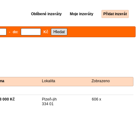
Oblíbené inzeráty
Moje inzeráty
Přidat inzerát
- do:
Kč
na
Lokalita
Zobrazeno
8 000 Kč
Plzeň-jih
606 x
334 01