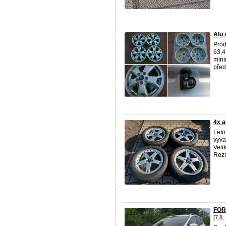
Alu 
Prod
63,4
mini
přede
4x a
Letn
vyva
Veli
Rozm
FOR
[7.8.