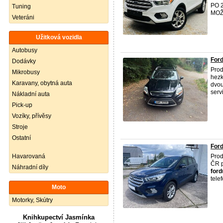
PO 
Tuning
MOŽ
Veteráni
Užitková vozidla
Autobusy
Ford
Dodávky
Pro
Mikrobusy
hezk
Karavany, obytná auta
dvou
serv
Nákladní auta
Pick-up
Vozíky, přívěsy
Stroje
Ostatní
For
Havarovaná
Pro
ČR p
Náhradní díly
ford
telef
Moto
Motorky, Skútry
Knihkupectví Jasmínka