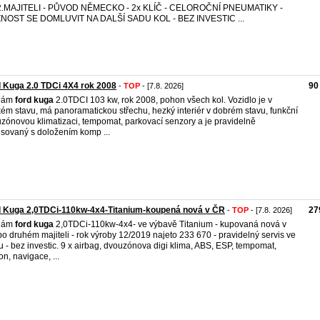
2.MAJITELI - PŮVOD NĚMECKO - 2x KLÍČ - CELOROČNÍ PNEUMATIKY -
NOST SE DOMLUVIT NA DALŠÍ SADU KOL - BEZ INVESTIC ...
 Kuga 2.0 TDCi 4X4 rok 2008
90
-
TOP
- [7.8. 2026]
dám
ford
kuga
2.0TDCI 103 kw, rok 2008, pohon všech kol. Vozidlo je v
ém stavu, má panoramatickou střechu, hezký interiér v dobrém stavu, funkční
zónovou klimatizaci, tempomat, parkovací senzory a je pravidelně
isovaný s doložením komp ...
d Kuga 2,0TDCi-110kw-4x4-Titanium-koupená nová v ČR
27
-
TOP
- [7.8. 2026]
dám
ford
kuga
2,0TDCi-110kw-4x4- ve výbavě Titanium - kupovaná nová v
o druhém majiteli - rok výroby 12/2019 najeto 233 670 - pravidelný servis ve
u - bez investic. 9 x airbag, dvouzónova digi klima, ABS, ESP, tempomat,
on, navigace, ...