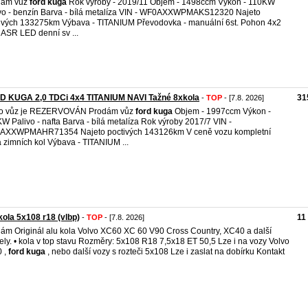
dám vůz
ford
kuga
Rok výroby - 2019/11 Objem - 1498ccm Výkon - 110KW
vo - benzín Barva - bílá metalíza VIN - WF0AXXWPMAKS12320 Najeto
ivých 133275km Výbava - TITANIUM Převodovka - manuální 6st. Pohon 4x2
ASR LED denní sv ...
D KUGA 2,0 TDCi 4x4 TITANIUM NAVI Tažné 8xkola
31
-
TOP
- [7.8. 2026]
to vůz je REZERVOVÁN Prodám vůz
ford
kuga
Objem - 1997ccm Výkon -
W Palivo - nafta Barva - bílá metalíza Rok výroby 2017/7 VIN -
AXXWPMAHR71354 Najeto poctivých 143126km V ceně vozu kompletní
 zimních kol Výbava - TITANIUM ...
kola 5x108 r18 (vlbp)
11
-
TOP
- [7.8. 2026]
ám Originál alu kola Volvo XC60 XC 60 V90 Cross Country, XC40 a další
ly. • kola v top stavu Rozměry: 5x108 R18 7,5x18 ET 50,5 Lze i na vozy Volvo
 ,
ford
kuga
, nebo další vozy s rozteči 5x108 Lze i zaslat na dobírku Kontakt