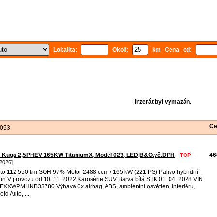
Lokalita:
Okolí:
km Cena od:
Inzerát byl vymazán.
Ce
 053
d Kuga 2,5PHEV 165KW TitaniumX, Model 023, LED,B&O,vč.DPH
46
-
TOP
-
 2026]
to 112 550 km SOH 97% Motor 2488 ccm / 165 kW (221 PS) Palivo hybridní -
in V provozu od 10. 11. 2022 Karosérie SUV Barva bílá STK 01. 04. 2028 VIN
XXWPMHNB33780 Výbava 6x airbag, ABS, ambientní osvětlení interiéru,
id Auto, ...