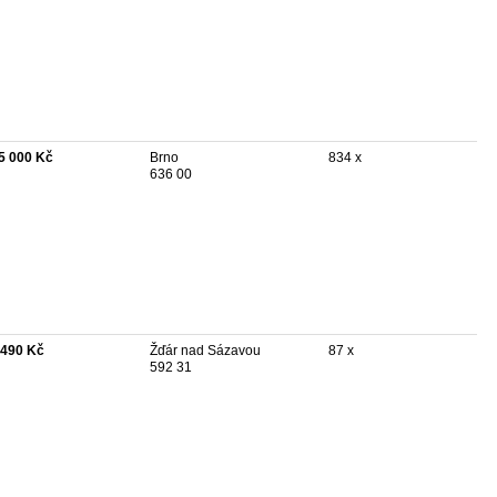
5 000 Kč
Brno
834 x
636 00
 490 Kč
Žďár nad Sázavou
87 x
592 31