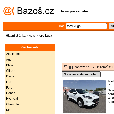
... bazar pro každého
Co:
Hlavní stránka
>
Auto
>
ford kuga
Osobní auta
Alfa Romeo
Audi
BMW
Zobrazeno 1-20 inzerátů z 1
Citroën
Nové inzeráty e-mailem
Dacia
For
Fiat
[7.8.
Ford
Naje
Honda
benz
WF0F
Hyundai
Andro
Chevrolet
Kia