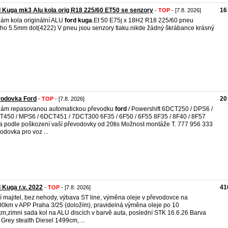
 Kuga mk3 Alu kola orig R18 225/60 ET50 se senzory
16
-
TOP
- [7.8. 2026]
ám kola originální ALU
ford
kuga
.Et 50 E75j x 18H2 R18 225/60 pneu
o 5.5mm dot(4222) V pneu jsou senzory tlaku.nikde žádný škrábance krásný
vodovka Ford
20
-
TOP
- [7.8. 2026]
dám repasovanou automatickou převodku
ford
/ Powershift 6DCT250 / DPS6 /
450 / MPS6 / 6DCT451 / 7DCT300 6F35 / 6F50 / 6F55 8F35 / 8F40 / 8F57
 podle poškození vaší převodovky od 20tis Možnost montáže T. 777 956 333
odovka pro voz ...
 Kuga r.v. 2022
41
-
TOP
- [7.8. 2026]
í majitel, bez nehody, výbava ST line, výměna oleje v převodovce na
0km v APP Praha 3/25 (doložím), pravidelná výměna oleje po 10
m,zimni sada kol na ALU discích v barvě auta, poslední STK 16.6.26 Barva
 Grey stealth Diesel 1499cm, ...