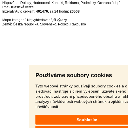
Nápověda
,
Dotazy
,
Hodnocení
,
Kontakt
,
Reklama
,
Podmínky
,
Ochrana údajů
,
RSS
,
Inzeráty Auto celkem:
401476
, za 24 hodin:
20508
Mapa kategorií
,
Nejvyhledávanější výrazy
Země:
Česká republika
,
Slovensko
,
Polsko
,
Rakousko
Používáme soubory cookies
Tyto webové stránky používají soubory cookies a d
sledovací nástroje s cílem vylepšení uživatelského
prostředí, zobrazení přizpůsobeného obsahu a rek
analýzy návštěvnosti webových stránek a zjištění z
návštěvnosti.
Souhlasím