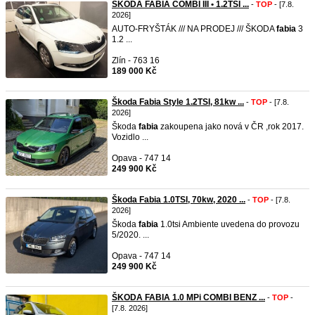
ŠKODA FABIA COMBI III • 1.2TSI ...
-
TOP
- [7.8.
2026]
AUTO-FRYŠTÁK /// NA PRODEJ /// ŠKODA
fabia
3
1.2 ...
Zlín - 763 16
189 000 Kč
Škoda Fabia Style 1.2TSI, 81kw ...
-
TOP
- [7.8.
2026]
Škoda
fabia
zakoupena jako nová v ČR ,rok 2017.
Vozidlo ...
Opava - 747 14
249 900 Kč
Škoda Fabia 1.0TSI, 70kw, 2020 ...
-
TOP
- [7.8.
2026]
Škoda
fabia
1.0tsi Ambiente uvedena do provozu
5/2020. ...
Opava - 747 14
249 900 Kč
ŠKODA FABIA 1.0 MPi COMBI BENZ ...
-
TOP
-
[7.8. 2026]