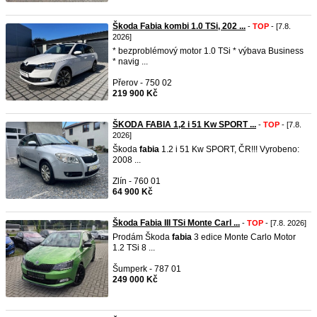
Škoda Fabia kombi 1.0 TSi, 202 ...
-
TOP
- [7.8.
2026]
* bezproblémový motor 1.0 TSi * výbava Business
* navig ...
Přerov - 750 02
219 900 Kč
ŠKODA FABIA 1,2 i 51 Kw SPORT ...
-
TOP
- [7.8.
2026]
Škoda
fabia
1.2 i 51 Kw SPORT, ČR!!! Vyrobeno:
2008 ...
Zlín - 760 01
64 900 Kč
Škoda Fabia III TSi Monte Carl ...
-
TOP
- [7.8. 2026]
Prodám Škoda
fabia
3 edice Monte Carlo Motor
1.2 TSi 8 ...
Šumperk - 787 01
249 000 Kč