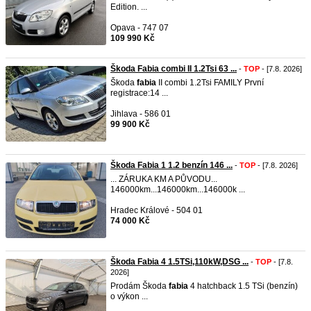
Edition. ...
Opava - 747 07
109 990 Kč
Škoda Fabia combi II 1.2Tsi 63 ...
-
TOP
- [7.8. 2026]
Škoda
fabia
II combi 1.2Tsi FAMILY První
registrace:14 ...
Jihlava - 586 01
99 900 Kč
Škoda Fabia 1 1.2 benzín 146 ...
-
TOP
- [7.8. 2026]
... ZÁRUKA KM A PŮVODU...
146000km...146000km...146000k ...
Hradec Králové - 504 01
74 000 Kč
Škoda Fabia 4 1.5TSi,110kW,DSG ...
-
TOP
- [7.8.
2026]
Prodám Škoda
fabia
4 hatchback 1.5 TSi (benzín)
o výkon ...