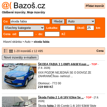
Přidat inzerát
Oblíbené inzeráty
,
Moje inzeráty
Co:
Lokalita:
Okolí:
km
Cena od:
- do:
Kč
Hlavní stránka
>
Auto
>
skoda fabia
Cena
1-20 inzerátů z 12 495
Nové inzeráty e-mailem
ŠKODA FABIA 3 1,0MPi 44kW Koup ...
-
TOP
-
[7.8. 2026]
XXX POZOR NEJEDNÁ SE O DOVOZ ZE
ZAHRANIČÍ!xxx- nehrozí ...
Olomouc - 772 00
219 900 Kč
Škoda Fabia 2 1.4i 16V 63kw Se ...
-
TOP
- [7.8.
2026]
Škoda
fabia
2 (II) Combi 1.4i 16V 63kW Style