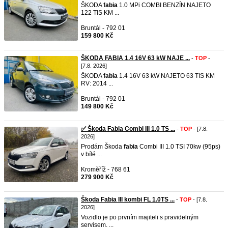
ŠKODA
fabia
1.0 MPi COMBI BENZÍN NAJETO
122 TIS KM ...
Bruntál - 792 01
159 800 Kč
ŠKODA FABIA 1.4 16V 63 kW NAJE ...
-
TOP
-
[7.8. 2026]
ŠKODA
fabia
1.4 16V 63 kW NAJETO 63 TIS KM
RV: 2014 ...
Bruntál - 792 01
149 800 Kč
✅ Škoda Fabia Combi III 1.0 TS ...
-
TOP
- [7.8.
2026]
Prodám Škoda
fabia
Combi III 1.0 TSI 70kw (95ps)
v bílé ...
Kroměříž - 768 61
279 900 Kč
Škoda Fabia III kombi FL 1.0TS ...
-
TOP
- [7.8.
2026]
Vozidlo je po prvním majiteli s pravidelným
servisem. ...