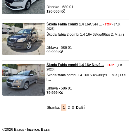
Blansko - 680 01
190 000 Kč
Škoda Fabia combi 1.4 16v, Ser ...
-
TOP
- [7.8.
2026]
Škoda
fabia
2 combi 1.4 16v 63kw/86ps 2. M a j i
...
Jihlava - 586 01
99 999 Kč
Škoda Fabia combi 1,4 16v Nové ...
-
TOP
- [7.8.
2026]
Škoda
fabia
combi 1.4 16v 63kw/86ps 1. M a j i t e
l ...
Jihlava - 586 01
79 999 Kč
Stránka:
1
2
3
Další
©2026 Bazoš -
Inzerce, Bazar