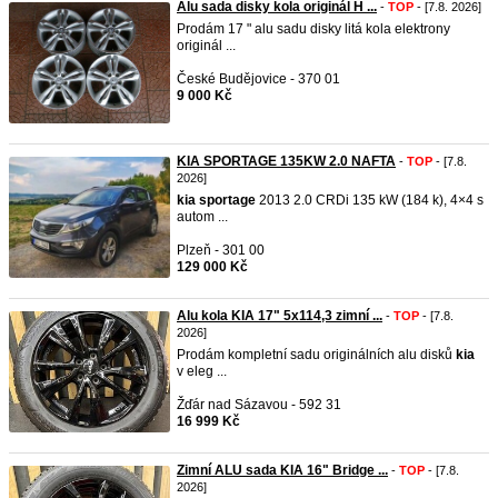
Alu sada disky kola originál H ...
-
TOP
- [7.8. 2026]
Prodám 17 " alu sadu disky litá kola elektrony
originál ...
České Budějovice - 370 01
9 000 Kč
KIA SPORTAGE 135KW 2.0 NAFTA
-
TOP
- [7.8.
2026]
kia
sportage
2013 2.0 CRDi 135 kW (184 k), 4×4 s
autom ...
Plzeň - 301 00
129 000 Kč
Alu kola KIA 17" 5x114,3 zimní ...
-
TOP
- [7.8.
2026]
Prodám kompletní sadu originálních alu disků
kia
v eleg ...
Žďár nad Sázavou - 592 31
16 999 Kč
Zimní ALU sada KIA 16" Bridge ...
-
TOP
- [7.8.
2026]