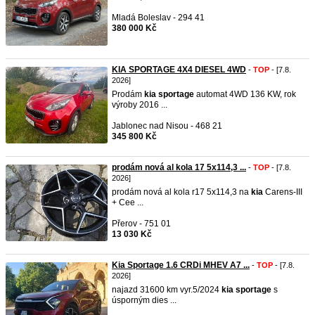
Mladá Boleslav - 294 41
380 000 Kč
KIA SPORTAGE 4X4 DIESEL 4WD
-
TOP
- [7.8.
2026]
Prodám
kia
sportage
automat 4WD 136 KW, rok
výroby 2016 ...
Jablonec nad Nisou - 468 21
345 800 Kč
prodám nová al kola 17 5x114,3 ...
-
TOP
- [7.8.
2026]
prodám nová al kola r17 5x114,3 na
kia
Carens-III
+ Cee ...
Přerov - 751 01
13 030 Kč
Kia Sportage 1.6 CRDi MHEV A7 ...
-
TOP
- [7.8.
2026]
najazd 31600 km vyr.5/2024
kia
sportage
s
úsporným dies ...