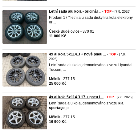
Letní sada alu kola - originál ...
-
TOP
- [7.8. 2026]
Prodám 17 " letní alu sadu disky litá kola elektrony
or ...
České Budějovice - 370 01
11 000 Kč
4x al kola 5x114.3 + nové pneu ...
-
TOP
- [7.8.
2026]
Letní sada alu kola, demontováno z vozu Hyundai
Tucson, ...
Mělník - 277 15
25 000 Kč
4x al kola 5x114.3 17 + pneu l ...
-
TOP
- [7.8. 2026]
Letní sada alu kola, demontováno z vozu
kia
sportage
, p ...
Mělník - 277 15
16 900 Kč