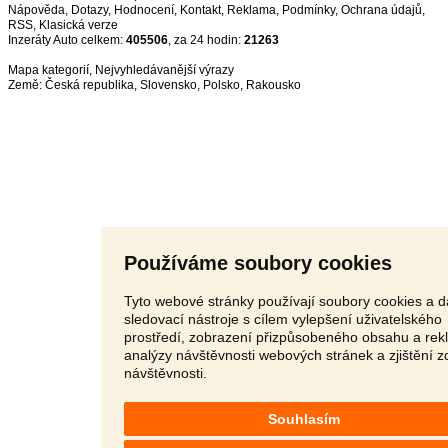
Nápověda
,
Dotazy
,
Hodnocení
,
Kontakt
,
Reklama
,
Podmínky
,
Ochrana údajů
,
RSS
,
Inzeráty Auto celkem:
405506
, za 24 hodin:
21263
Mapa kategorií
,
Nejvyhledávanější výrazy
Země:
Česká republika
,
Slovensko
,
Polsko
,
Rakousko
Používáme soubory cookies
Tyto webové stránky používají soubory cookies a d
sledovací nástroje s cílem vylepšení uživatelského
prostředí, zobrazení přizpůsobeného obsahu a rek
analýzy návštěvnosti webových stránek a zjištění z
návštěvnosti.
Souhlasím