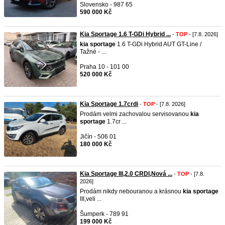
Slovensko - 987 65
590 000 Kč
Kia Sportage 1.6 T-GDi Hybrid ...
-
TOP
- [7.8. 2026]
kia
sportage
1.6 T-GDi Hybrid AUT GT-Line /
Tažné - ...
Praha 10 - 101 00
520 000 Kč
Kia Sportage 1.7crdi
-
TOP
- [7.8. 2026]
Prodám velmi zachovalou servisovanou
kia
sportage
1.7cr ...
Jičín - 506 01
180 000 Kč
Kia Sportage III,2.0 CRDI,Nová ...
-
TOP
- [7.8.
2026]
Prodám nikdy nebouranou a krásnou
kia
sportage
III,veli ...
Šumperk - 789 91
199 000 Kč