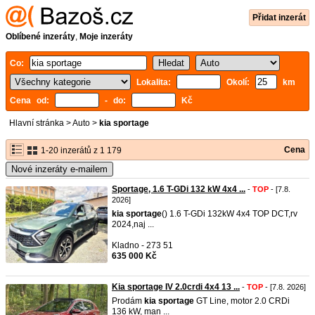
Přidat inzerát
Oblíbené inzeráty
,
Moje inzeráty
Co:
Lokalita:
Okolí:
km
Cena od:
- do:
Kč
Hlavní stránka
>
Auto
>
kia sportage
Cena
1-20 inzerátů z 1 179
Nové inzeráty e-mailem
Sportage, 1.6 T-GDi 132 kW 4x4 ...
-
TOP
- [7.8.
2026]
kia
sportage
() 1.6 T-GDi 132kW 4x4 TOP DCT,rv
2024,naj ...
Kladno - 273 51
635 000 Kč
Kia sportage IV 2.0crdi 4x4 13 ...
-
TOP
- [7.8. 2026]
Prodám
kia
sportage
GT Line, motor 2.0 CRDi
136 kW, man ...