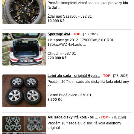
Prodám kompletní zimní sadu alu kol pro vozy
kia
(a dal ...
Žďár nad Sázavou - 592 31
10 999 Kč
Sportage 4x4
-
TOP
- [7.8. 2026]
kia
sportage
2012. 179000km,2.0 CRDi-
135kw,AWD 4x4,auto ...
Chrudim - 537 01
220 000 Kč
Letní alu sada - originál Hyun ...
-
TOP
- [7.8. 2026]
Prodám 16 " letní sadu alu disky litá kola elektrony
or ...
České Budějovice - 370 01
8 500 Kč
Alu sada disky litá kola - ori ...
-
TOP
- [7.8. 2026]
Prodám 16 " sada alu disky litá kola elektrony
originál ...