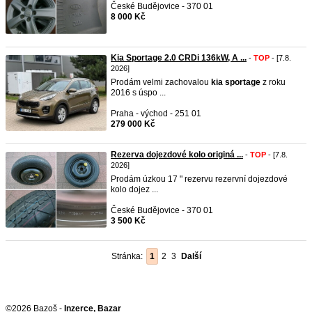
České Budějovice - 370 01
8 000 Kč
Kia Sportage 2.0 CRDi 136kW, A ...
-
TOP
- [7.8.
2026]
Prodám velmi zachovalou
kia
sportage
z roku
2016 s úspo ...
Praha - východ - 251 01
279 000 Kč
Rezerva dojezdové kolo originá ...
-
TOP
- [7.8.
2026]
Prodám úzkou 17 " rezervu rezervní dojezdové
kolo dojez ...
České Budějovice - 370 01
3 500 Kč
Stránka:
1
2
3
Další
©2026 Bazoš -
Inzerce, Bazar