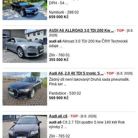
DPH - 54 ...
Nymburk - 288 02
659 000 Kč
AUDI A6 ALLROAD 3,0 TDi 200 Kw ...
-
TOP
- [6.8.
2026]
audi
a6
Allroad 3.0 TDi 200 Kw ČR!!! Technické
údaje ...
Zlín - 760 01
355 000 Kč
Audi A6, 2.0 40 TDI S tronic S ...
-
TOP
- [6.8. 2026]
Žádný díl není lakovaný! Druhá sada pneumatik.
Plná ser ...
Pardubice - 530 02
569 900 Kč
Audi a6 c6
-
TOP
- [6.8. 2026]
audi
a6
C6 2.7 TDI quattro S line 140 kW Rok
výroby 2 ...
Zlín - 765 02