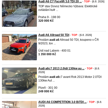
Audi A6 C7 Facelift 3.0 TDI 20 ...
-
TOP
- [6.8. 2026]
TOP stav Dovoz Německo Výbava: Elektrické
ovládání kufr ...
Praha 9 - 198 00
320 000 Kč
Audi A6 Allroad 50 TDI
-
TOP
- [6.8. 2026]
Prodám
audi
a6
Allroad 50 TDI, koupeno v ČR
9/2023, tov ...
Ústí nad Labem - 400 01
1 350 000 Kč
Audi a6c7 2013 2.0tdi 130kw au ...
-
TOP
- [6.8.
2026]
Prodám
audi
a6
c7 avant Rok 2013 Motor 2.0TDI
130kw Aut ...
Plzeň - 301 00
249 000 Kč
AUDI A6 COMPETITION 3.0 BiTDI ...
-
TOP
- [6.8.
2026]