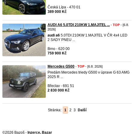
Česká Lípa - 470 01
389 000 Kč
AUDI A6 5.0TDI 210KW 1.MAJITEL ...
-
TOP
- [6.8.
2026]
audi
a6
5.0TDI 210KW 1.MAJITEL V ČR 4x4 LED
2 SADY PNEU ...
Brno - 620 00
759 900 Kč
Mercedes G500
-
TOP
- [6.8. 2026]
Predám Mercedes triedy G500 v úprave G 63 AMG
2025 R ...
Břeclav - 691 51
2 830 000 Kč
Stránka:
1
2
3
Další
©2026 Bazoš -
Inzerce, Bazar