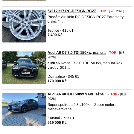
5x112 r17 RC-DESIGN RC27
-
TOP
- [6.8. 2026]
Prodám Alu kola RC-DESIGN RC27 Parametry
disků: * ...
Teplice - 415 01
7 490 Kč
Audi A6 C7 3.0 TDI 150kw, manu ...
-
TOP
- [6.8.
2026]
audi
a6
Avant C7 3.0 TDI 150 kW, manuál Rok
výroby: 201 ...
Domažlice - 345 61
170 000 Kč
Audi A6 40TDi 150kw NAVi Tažné ...
-
TOP
- [6.8.
2026]
Super spotřeba 5,3 l/100km. Super motor .
Nehavarované. ...
Karviná - 737 01
519 000 Kč