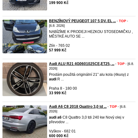
199 900 Kč
BENZÍNOVÝ PEUGEOT 107 5 DV. EL ...
-
TOP
-
[6.8. 2026]
NABÍZÍME K PRODEJI HEZKOU STOSEDMIČKU ,
MĚSTKÉ AUTO SE ...
Zlín - 765 02
57 999 Kč
Audi ALU R21 4G0601025CE,ET25, ...
-
TOP
- [6.8.
2026]
Prodám použitá originální 21” alu kola (4kusy) z
audi
R ...
Praha 8 - 180 00
33 999 Kč
Audi A6 C8 2018 Quattro 3,0 td ...
-
TOP
- [6.8.
2026]
audi
a6
C8 Quattro 3,0 tdi 240 kw Nový olej v
převodov ...
Vyškov - 682 01
600 000 Kč