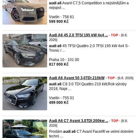
audi
a6
Avant C7,5 Competition s nejsilnějším a
nejspol ...
Vsetín - 756 61
599 900 Kč
Audi A6 45 2.0 TFSI 195 kW 4x4 ...
-
TOP
- [6.8.
2026]
audi
a6
45 TFSI Quattro 2.0 TFSI 195 kW 4x4 S-
Tronic / ...
Praha 10 - 101 00
817 000 Kč
Audi A6 Avant 50 3,0TDi 210kW
-
TOP
- [6.8. 2026]
audi
a6
C8 3.0 TDI Quattro 210 kW,Rok výroby
2018, Naje ...
Vsetín - 755 01
499 000 Kč
Audi A6 C7 Avant 3.0TDI 200kw ...
-
TOP
- [6.8.
2026]
Prodám
audi
a6
C7 Avant Facelift ve velmi dobrém
techni ...