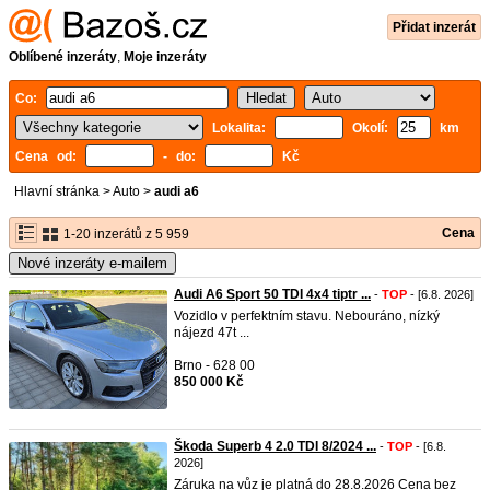
Přidat inzerát
Oblíbené inzeráty
,
Moje inzeráty
Co:
Lokalita:
Okolí:
km
Cena od:
- do:
Kč
Hlavní stránka
>
Auto
>
audi a6
Cena
1-20 inzerátů z 5 959
Nové inzeráty e-mailem
Audi A6 Sport 50 TDI 4x4 tiptr ...
-
TOP
- [6.8. 2026]
Vozidlo v perfektním stavu. Nebouráno, nízký
nájezd 47t ...
Brno - 628 00
850 000 Kč
Škoda Superb 4 2.0 TDI 8/2024 ...
-
TOP
- [6.8.
2026]
Záruka na vůz je platná do 28.8.2026 Cena bez