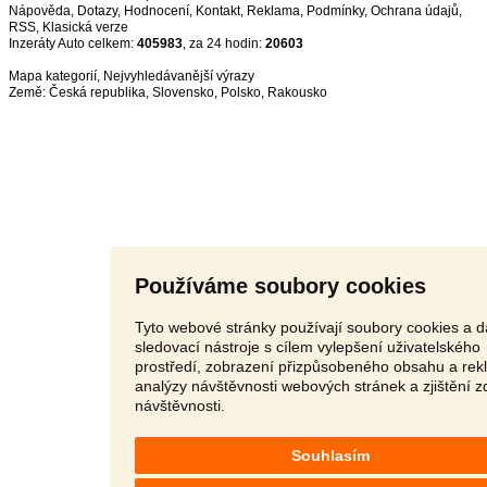
Nápověda
,
Dotazy
,
Hodnocení
,
Kontakt
,
Reklama
,
Podmínky
,
Ochrana údajů
,
RSS
,
Inzeráty Auto celkem:
405983
, za 24 hodin:
20603
Mapa kategorií
,
Nejvyhledávanější výrazy
Země:
Česká republika
,
Slovensko
,
Polsko
,
Rakousko
Používáme soubory cookies
Tyto webové stránky používají soubory cookies a d
sledovací nástroje s cílem vylepšení uživatelského
prostředí, zobrazení přizpůsobeného obsahu a rek
analýzy návštěvnosti webových stránek a zjištění z
návštěvnosti.
Souhlasím