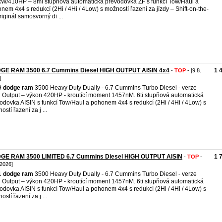
W/410HP – 8mi stupňová automatická převodovka ZF s funkcí Tow/Haul a
nem 4x4 s redukcí (2Hi / 4Hi / 4Low) s možností řazení za jízdy – Shift-on-the-
originál samosvorný di ...
GE RAM 3500 6.7 Cummins Diesel HIGH OUTPUT AISIN 4x4
1 
-
TOP
- [9.8.
]
9
dodge
ram
3500 Heavy Duty Dually - 6.7 Cummins Turbo Diesel - verze
 Output – výkon 420HP - kroutící moment 1457nM. 6ti stupňová automatická
odovka AISIN s funkcí Tow/Haul a pohonem 4x4 s redukcí (2Hi / 4Hi / 4Low) s
stí řazení za j ...
GE RAM 3500 LIMITED 6.7 Cummins Diesel HIGH OUTPUT AISIN
1 
-
TOP
-
 2026]
1
dodge
ram
3500 Heavy Duty Dually - 6.7 Cummins Turbo Diesel - verze
 Output – výkon 420HP - kroutící moment 1457nM. 6ti stupňová automatická
odovka AISIN s funkcí Tow/Haul a pohonem 4x4 s redukcí (2Hi / 4Hi / 4Low) s
stí řazení za j ...