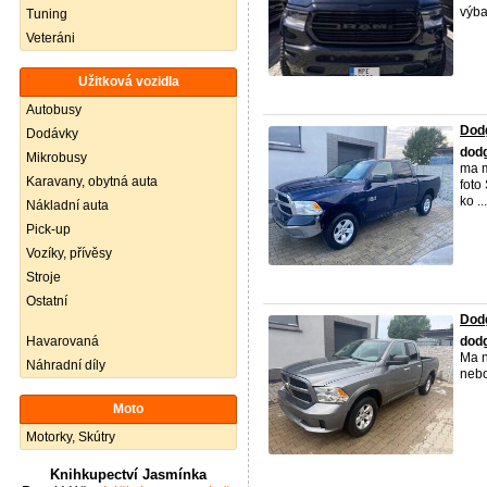
výba
Tuning
Veteráni
Užitková vozidla
Autobusy
Dod
Dodávky
dod
Mikrobusy
ma m
Karavany, obytná auta
foto
ko ...
Nákladní auta
Pick-up
Vozíky, přívěsy
Stroje
Ostatní
Dod
Havarovaná
dod
Ma n
Náhradní díly
nebo
Moto
Motorky, Skútry
Knihkupectví Jasmínka