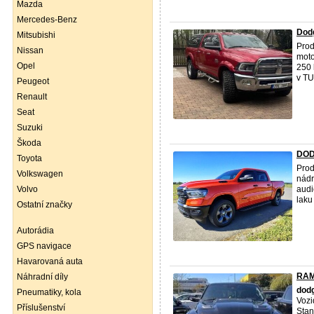
Mazda
Mercedes-Benz
Dod
Mitsubishi
Pro
Nissan
moto
Opel
250 
v TU
Peugeot
Renault
Seat
Suzuki
Škoda
DOD
Toyota
Pro
Volkswagen
nádr
Volvo
audi
laku 
Ostatní značky
Autorádia
GPS navigace
Havarovaná auta
RAM
Náhradní díly
dod
Pneumatiky, kola
Vozi
Příslušenství
Stan