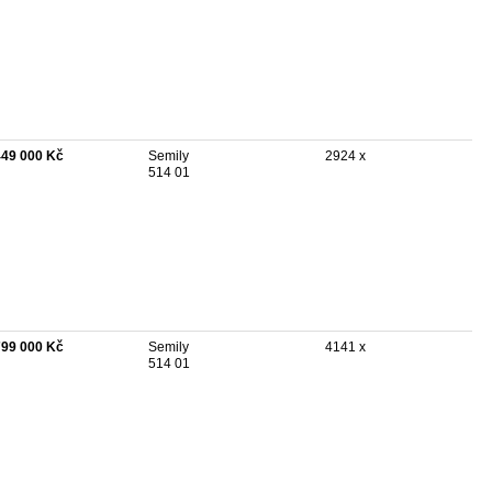
449 000 Kč
Semily
2924 x
514 01
799 000 Kč
Semily
4141 x
514 01