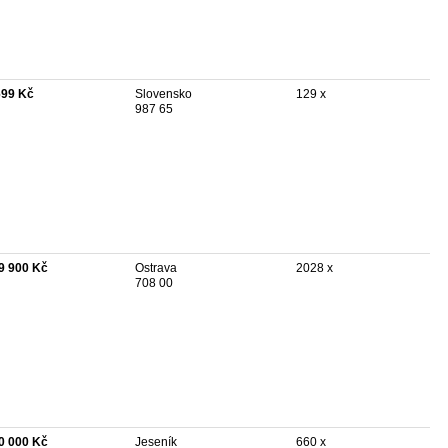
699 Kč
Slovensko
129 x
987 65
9 900 Kč
Ostrava
2028 x
708 00
0 000 Kč
Jeseník
660 x