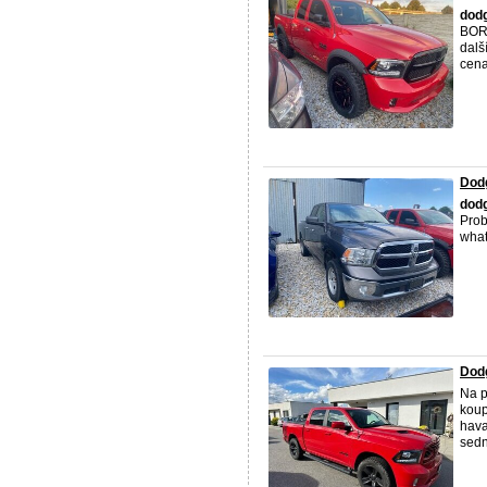
dod
BORL
dalš
cena
Dod
dod
Prob
wha
Dod
Na p
koup
hava
sedno