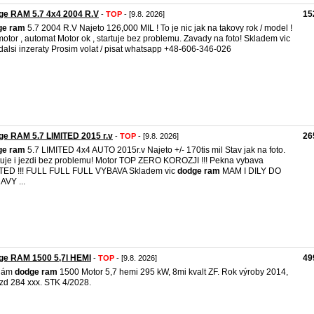
ge RAM 5.7 4x4 2004 R.V
15
-
TOP
- [9.8. 2026]
ge
ram
5.7 2004 R.V Najeto 126,000 MIL ! To je nic jak na takovy rok / model !
motor , automat Motor ok , startuje bez problemu. Zavady na foto! Skladem vic
 dalsi inzeraty Prosim volat / pisat whatsapp +48-606-346-026
e RAM 5.7 LIMITED 2015 r.v
26
-
TOP
- [9.8. 2026]
ge
ram
5.7 LIMITED 4x4 AUTO 2015r.v Najeto +/- 170tis mil Stav jak na foto.
tuje i jezdi bez problemu! Motor TOP ZERO KOROZJI !!! Pekna vybava
TED !!! FULL FULL FULL VYBAVA Skladem vic
dodge
ram
MAM I DILY DO
VY ...
ge RAM 1500 5,7l HEMI
49
-
TOP
- [9.8. 2026]
dám
dodge
ram
1500 Motor 5,7 hemi 295 kW, 8mi kvalt ZF. Rok výroby 2014,
zd 284 xxx. STK 4/2028.