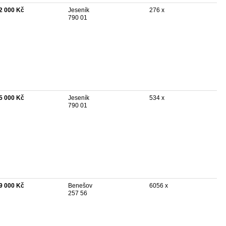
2 000 Kč
Jeseník
276 x
790 01
5 000 Kč
Jeseník
534 x
790 01
9 000 Kč
Benešov
6056 x
257 56