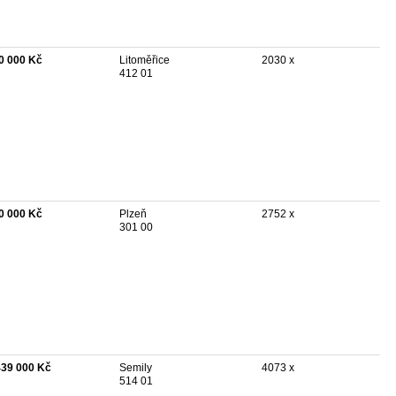
0 000 Kč
Litoměřice
2030 x
412 01
0 000 Kč
Plzeň
2752 x
301 00
439 000 Kč
Semily
4073 x
514 01