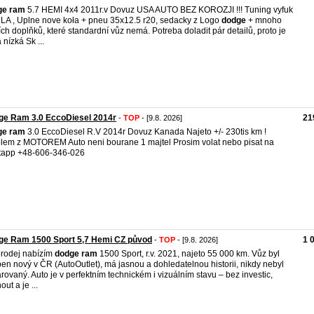
ge
ram
5.7 HEMI 4x4 2011r.v Dovuz USA AUTO BEZ KOROZJI !!! Tuning vyfuk
A , Uplne nove koła + pneu 35x12.5 r20, sedacky z Logo
dodge
+ mnoho
ích doplňků, které standardní vůz nemá. Potreba doladit pár detailů, proto je
 nízká Sk ...
ge Ram 3.0 EccoDiesel 2014r
21
-
TOP
- [9.8. 2026]
ge
ram
3.0 EccoDiesel R.V 2014r Dovuz Kanada Najeto +/- 230tis km !
lem z MOTOREM Auto neni bourane 1 majtel Prosim volat nebo pisat na
tapp +48-606-346-026
ge Ram 1500 Sport 5,7 Hemi CZ původ
1 
-
TOP
- [9.8. 2026]
rodej nabízím
dodge
ram
1500 Sport, r.v. 2021, najeto 55 000 km. Vůz byl
en nový v ČR (AutoOutlet), má jasnou a dohledatelnou historii, nikdy nebyl
rovaný. Auto je v perfektním technickém i vizuálním stavu – bez investic,
ut a je ...