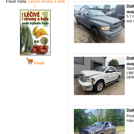
Pavel Váňa:
Léčivé stromy a keře
I.
Dod
dod
5.7 
aut,
Dodg
koupit
dod
Star
LIMI
OPRA
Dod
Pro
náje