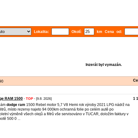
Lokalita:
Okolí:
km Cena od:
Inzerát byl vymazán.
Ce
90
ge RAM 1500
1 
-
TOP
- [9.8. 2026]
dám
dodge
ram
1500 Rebel motor 5,7 V8 Hemi rok výroby 2021 LPG nádrž na
litrů, místo rezervy najeto 94 000km ochranná folie po celém autě po
letní výměně všech olejů a filtrů vše servisováno v TUCAR, doložím faktury v
otě 500 0 ...