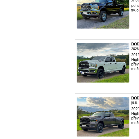
302k
poho
fly, 
DOD
2026
201
High
přev
možno
DOD
[9.8.
202
High
přev
možno