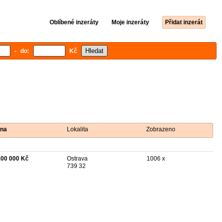
Oblíbené inzeráty
Moje inzeráty
Přidat inzerát
- do:
Kč
na
Lokalita
Zobrazeno
100 000 Kč
Ostrava
1006 x
739 32