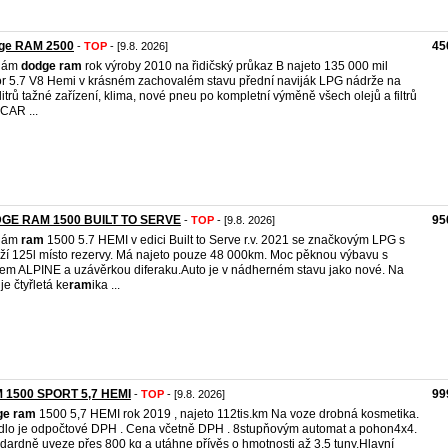
ge RAM 2500
45
-
TOP
- [9.8. 2026]
dám
dodge
ram
rok výroby 2010 na řidičský průkaz B najeto 135 000 mil
r 5.7 V8 Hemi v krásném zachovalém stavu přední naviják LPG nádrže na
litrů tažné zařízení, klima, nové pneu po kompletní výměně všech olejů a filtrů
CAR ...
GE RAM 1500 BUILT TO SERVE
95
-
TOP
- [9.8. 2026]
dám
ram
1500 5.7 HEMI v edici Built to Serve r.v. 2021 se značkovým LPG s
ží 125l místo rezervy. Má najeto pouze 48 000km. Moc pěknou výbavu s
em ALPINE a uzávěrkou diferaku.Auto je v nádherném stavu jako nové. Na
je čtyřletá ke
ram
ika ...
 1500 SPORT 5,7 HEMI
99
-
TOP
- [9.8. 2026]
ge
ram
1500 5,7 HEMI rok 2019 , najeto 112tis.km Na voze drobná kosmetika.
dlo je odpočtové DPH . Cena včetně DPH . 8stupňovým automat a pohon4x4.
dardně uveze přes 800 kg a utáhne přívěs o hmotnosti až 3.5 tuny.Hlavní