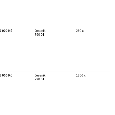
9 000 Kč
Jeseník
260 x
790 01
5 000 Kč
Jeseník
1356 x
790 01