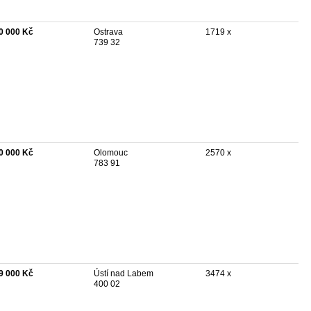
0 000 Kč
Ostrava
1719 x
739 32
0 000 Kč
Olomouc
2570 x
783 91
9 000 Kč
Ústí nad Labem
3474 x
400 02