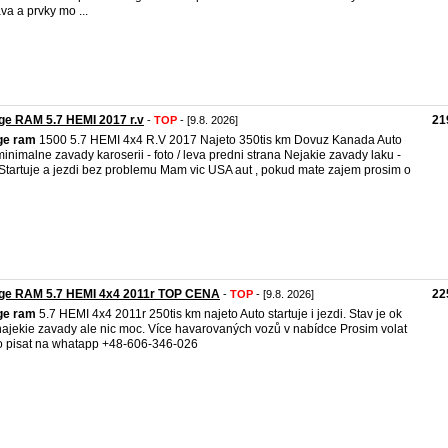
va a prvky mo ...
ge RAM 5.7 HEMI 2017 r.v
21
-
TOP
- [9.8. 2026]
ge
ram
1500 5.7 HEMI 4x4 R.V 2017 Najeto 350tis km Dovuz Kanada Auto
inimalne zavady karoserii - foto / leva predni strana Nejakie zavady laku -
 Startuje a jezdi bez problemu Mam vic USA aut , pokud mate zajem prosim o
ge RAM 5.7 HEMI 4x4 2011r TOP CENA
22
-
TOP
- [9.8. 2026]
ge
ram
5.7 HEMI 4x4 2011r 250tis km najeto Auto startuje i jezdi. Stav je ok
ajekie zavady ale nic moc. Více havarovaných vozů v nabídce Prosim volat
 pisat na whatapp +48-606-346-026