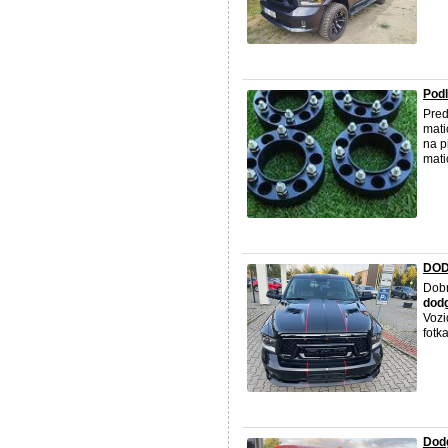
Podl
Pred
mati
na p
matic
DOD
Dobr
dod
Vozi
fotk
Dod