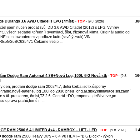
e Durango 3.6 AWD Citadel s LPG (7míst)
38
-
TOP
- [9.8. 2026]
žel jsem nucen prodat svůj DD 3.6 AWD Citadel (2012) s LPG. Výhřev
ntu, všech sedadel+přední i sventilací, šíbr, třízónová klima. Originál audio od
NE se subwooferem v podlaze kufru(skvělý zvuk) VIN:
E5GG5BC635471 Čekáme třetí p ...
dám Dodge Ram Automat 4.7B+Nová Lpg, 100l. 4×2 Nová stk
16
-
TOP
- [9.8.
]
rý den, prodám
dodge
ram
2002/4.7, delší korba,isofix.ůsporný
r,rádio,nové-baterie, lpg 100l do 2036,pneu+orig.al.disky,klimatiace,skl.zadní
ce s ůl. prostorem, 6mist,TZ 2.5t.Centrál +DO,tempomat,delší verze,po
isu.oprava prahů,lemů,n ...
GE RAM 2500 6.4 LIMITED 4x4 - RAMBOX – LIFT - LED
1 
-
TOP
- [9.8. 2026]
9
dodge
ram
2500 Heavy Duty – 6.4 V8 HEMI – "BIG Block" - výkon