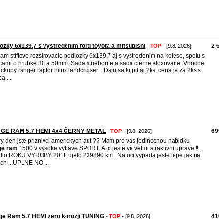
ozky 6x139,7 s vystredenim ford toyota a mitsubishi
2 
-
TOP
- [9.8. 2026]
am stiftove rozsirovacie podlozky 6x139,7 aj s vystredenim na koleso, spolu s
cami o hrubke 30 a 50mm. Sada strieborne a sada cierne eloxovane. Vhodne
ickupy ranger raptor hilux landcruiser... Daju sa kupit aj 2ks, cena je za 2ks s
a ...
GE RAM 5.7 HEMI 4x4 ČERNY METAL
69
-
TOP
- [9.8. 2026]
y den jste priznivci americkych aut ?? Mam pro vas jedinecnou nabidku
ge
ram
1500 v vysoke vybave SPORT. A to jeste ve velmi atraktivni uprave !!...
dlo ROKU VYROBY 2018 ujeto 239890 km . Na oci vypada jeste lepe jak na
ach ...UPLNE NO ...
ge Ram 5.7 HEMI zero korozji TUNING
41
-
TOP
- [9.8. 2026]