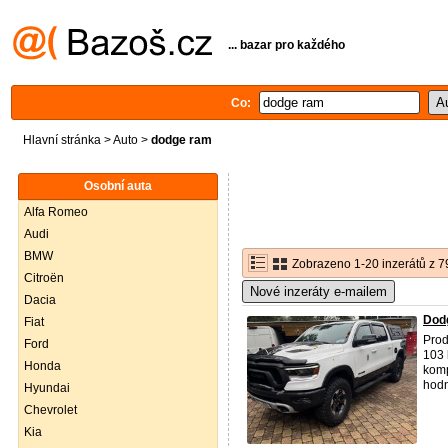
... bazar pro každého
Co:
Hlavní stránka
>
Auto
>
dodge ram
Osobní auta
Alfa Romeo
Audi
BMW
Zobrazeno 1-20 inzerátů z 7
Citroën
Nové inzeráty e-mailem
Dacia
Dod
Fiat
Pro
Ford
103 
Honda
komp
hodn
Hyundai
Chevrolet
Kia