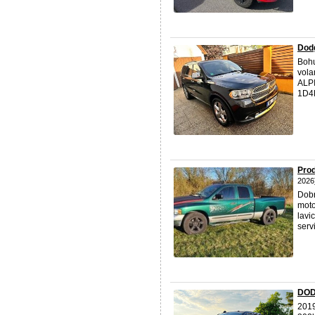
Dodg
Bohu
vola
ALPI
1D4R
Pro
2026
Dob
moto
lavi
serv
DOD
201