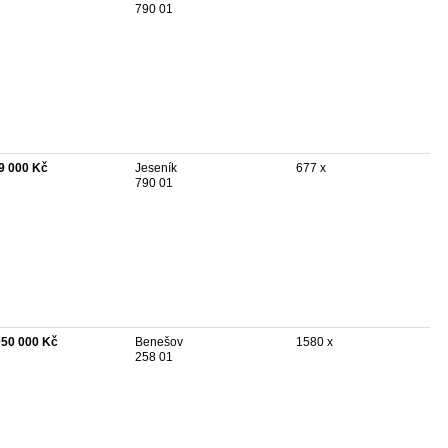
790 01
9 000 Kč
Jeseník
677 x
790 01
050 000 Kč
Benešov
1580 x
258 01